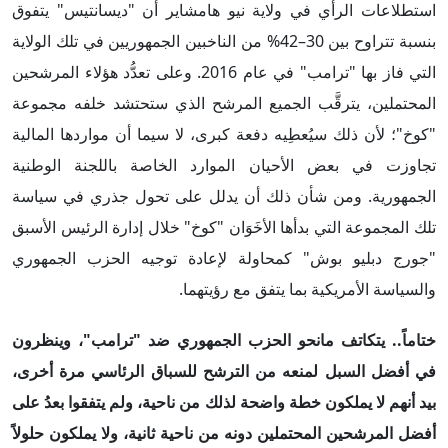
استطلاعات الرأي في ولاية نيو هامشاير أن "ديسانتيس" يتفوق
بنسبة تتراوح بين 30–42% من الناخبين الجمهوريين في تلك الولاية
التي فاز بها "ترامب" في عام 2016. وعلى تعدُّد هؤلاء المرشحين
المحتملين، يترقَّب الجميع المرشح الذي ستحتشد خلفه مجموعة
"كوخ"؛ لأن ذلك سيُعطِيه دفعة كبرى، لا سيما أن مواردها المالية
تجاوزت في بعض الأحيان الموارد الخاصة باللجنة الوطنية
الجمهورية. ومن شأن ذلك أن يدلل على تحول جذري في سياسة
تلك المجموعة التي بدأها الأخَوَان "كوخ" خلال إدارة الرئيس الأسبق
"جورج دبليو بوش" كمحاولة لإعادة توجيه الحزب الجمهوري
والسياسة الأمريكية بما يتفق مع رؤيتهما.
ختاماً.. يتكاتف مانحو الحزب الجمهوري ضد "ترامب"، وينظرون
في أفضل السبل لمنعه من الترشح للسباق الرئاسي مرة أخرى،
بيد أنهم لا يملكون خطة واضحة لذلك من ناحية، ولم يتفقوا بعدُ على
أفضل المرشحين المحتملين دونه من ناحية ثانية، ولا يملكون حلولاً