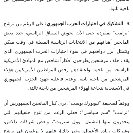
ناحية ثانية.
3– التشكيك في اختيارات الحزب الجمهوري:
على الرغم من ترشح
"ترامب" بمفرده حتى الآن لخوض السباق الرئاسي، حدد بعض
المانحين أهدافهم من الانتخابات الرئاسية المقبلة في وقت مبكر.
وتتمثل أبرز دوافعهم في سوء اختيارات الحزب الجمهوري الذي
يقف خلف مرشحين يطرحون أفكاراً تتناقض مع المبادئ الأمريكية
الراسخة من ناحية، واعتقادهم رفض المواطنين الأمريكيين هؤلاء
المرشحين من ناحية ثانية، وعدم فاعلية جهود الحزب الجمهوري
في الاستجابة بنجاعة لهؤلاء المرشحين من ناحية ثالثة.
ووفقاً لصحيفة "نيويورك بوست"، يرى كبار المانحين الجمهوريين أن
"ترامب" "سم سياسي"؛ فعلى الرغم من تنوع خلفياتهم التي
ينحدرون منها (لتشمل "وول ستريت"، وبعض شركات دالاس،
وشركات ريادة الأعمال، وغير ذلك)، فإنهم لا يرغبون في ترشح