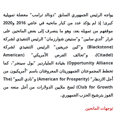
يواجه الرئيس الجمهوري السابق "دونالد ترامب" معضلة تمويلية
كبرى؛ إذ لم يؤكد عدد من كبار مانحيه في عامَي 2016 و2020
موقفهم من تمويله بعد، وهو ما ينصرف إلى بعض المانحين على
غرار "أندي سابين" و"ستيفن شوارزمان" الرئيس التنفيذي لشركة
(Blackstone) و"كين جريفين" الرئيس التنفيذي لشركة
(Citadel)، و"تحالف الفرص الأمريكي" (American
Opportunity Alliance) بقيادة الملياردير "بول سينجر"، كما
تخطط المجموعتان الجمهوريتان المعروفتان باسم "أمريكيون من
أجل الازدهار" (American for Prosperity) و"نادي النمو" (The
Club for Growth) لضخ ملايين الدولارات من أجل منعه من
الفوز بترشيح الحزب الجمهوري.
توجهات المانحين