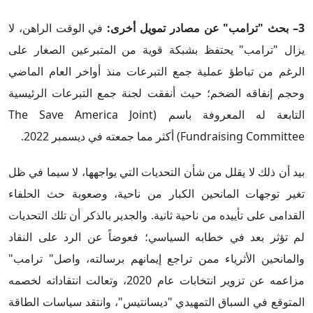
3–
بحث "ترامب" عن
مصادر تمويل أخرى:
في الوقت الراهن، لا
يزال "ترامب" يحتفظ بشبكة قوية من المتبرعين الصغار على
الرغم من تباطؤ عملية جمع التبرعات منذ أواخر العام الماضي
وحجم إنفاقه الضخم؛ حيث أنفقت لجنة جمع التبرعات الرئيسية
التابعة له المعروفة باسم (The Save America Joint
Fundraising Committee) أكثر مما جمعته في ديسمبر 2022.
بيد أن ذلك لا يقلل من شأن التحديات التي يواجهها، لا سيما في ظل
تغير توجهات المانحين الكبار من ناحية، وصعوبة حث الحلفاء
القدامى على تأييده من ناحية ثانية. والجدير بالذكر أن تلك التحديات
لم تؤثر بعد في خطابه السياسي؛ فعوضاً عن الرد على النقاد
والمانحين الأثرياء ممن تراجع إيمانهم برسالته، واصل" ترامب"
مزاعمه عن تزوير انتخابات عام 2020، وتعالت انتقاداته لخصمه
المتوقع في السباق التمهيدي "ديسانتيس"، وانتقد سياسات الطاقة