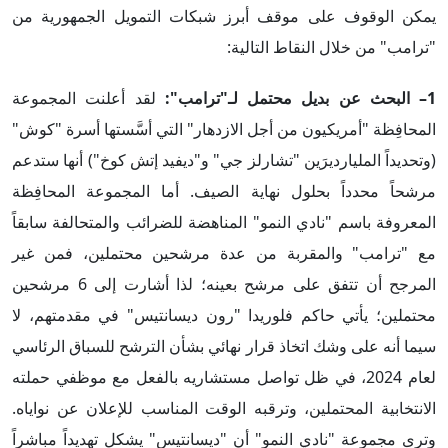
يمكن الوقوف على موقف أبرز شبكات التمويل الجمهورية من
"ترامب" من خلال النقاط التالية:
1– البحث عن بديل محتمل لـ"ترامب":
لقد أعلنت المجموعة
المحافِظة "أمريكيون من أجل الازدهار" التي أسَّستها أسرة "كوش"
(وتحديداً المليارديرَين "تشارلز جي" و"ديفيد إتش كوخ") أنها ستدعم
مرشحاً محدداً بحلول نهاية الصيف. أما المجموعة المحافِظة
المعروفة باسم "نادي النمو" المناهضة للضرائب والمتحالفة سابقاً
مع "ترامب" والمقربة من عدة مرشحين محتملين، فمن غير
المرجح أن تتفق على مرشح بعينه؛ لذا أشارت إلى 6 مرشحين
محتملين؛ يأتي حاكم فلوريدا "رون ديسانتيس" في مقدمتهم، لا
سيما أنه على وشك اتخاذ قرار نهائي بشأن الترشح للسباق الرئاسي
لعام 2024، في ظل تواصل مستشاريه بالفعل مع موظفي حملته
الانتخابية المحتملين، وترقبه الوقت المناسب للإعلان عن نواياه.
وترى مجموعة "نادي النمو" أن "ديسانتيس" يشكل تهديداً مباشراً