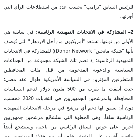
للرئيس السابق "ترامب" بحسب عدد من استطلاعات الرأي التي
أجرتها.
2– المشارَكة في الانتخابات التمهيدية الرئاسية:
في سابقة هي
الأولى من نوعها، تستعد "أمريكيون من أجل الازدهار" التي تُوصف
بأنها "شبكة مانحين" Donor Network)) للمشاركة في الانتخابات
التمهيدية الرئاسية؛ إذ تضم تلك الشبكة مجموعة من الجماعات
السياسية والدعوية المدعومة من قبل مئات المحافظين
المتطرفين المؤثرين في السياسة الأمريكية طوال عقد مضى؛
حيث أنفقت ما يقرب من 500 مليون دولار لدعم السياسات
المحافِظة والمرشحين الجمهوريين في انتخابات 2020 فحسب،
دون أن يسبق لها دعم أي مرشح في مرحلة الانتخابات التمهيدية
الرئاسية سلفاً، وهي الخطوة التي ستُشجِّع مرشحين جمهوريين
آخرين على خوض السباق الرئاسي من ناحية، وستشجع أيضاً
مانحين آخرين على الوقوف خلف أي من هؤلاء المرشحين من