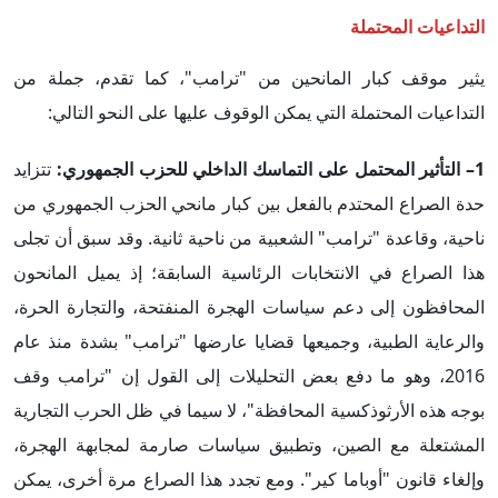
التداعيات المحتملة
يثير موقف كبار المانحين من "ترامب"، كما تقدم، جملة من
التداعيات المحتملة التي يمكن الوقوف عليها على النحو التالي:
1– التأثير المحتمل على التماسك الداخلي للحزب الجمهوري:
تتزايد
حدة الصراع المحتدم بالفعل بين كبار مانحي الحزب الجمهوري من
ناحية، وقاعدة "ترامب" الشعبية من ناحية ثانية. وقد سبق أن تجلى
هذا الصراع في الانتخابات الرئاسية السابقة؛ إذ يميل المانحون
المحافظون إلى دعم سياسات الهجرة المنفتحة، والتجارة الحرة،
والرعاية الطبية، وجميعها قضايا عارضها "ترامب" بشدة منذ عام
2016، وهو ما دفع بعض التحليلات إلى القول إن "ترامب وقف
بوجه هذه الأرثوذكسية المحافظة"، لا سيما في ظل الحرب التجارية
المشتعلة مع الصين، وتطبيق سياسات صارمة لمجابهة الهجرة،
وإلغاء قانون "أوباما كير". ومع تجدد هذا الصراع مرة أخرى، يمكن