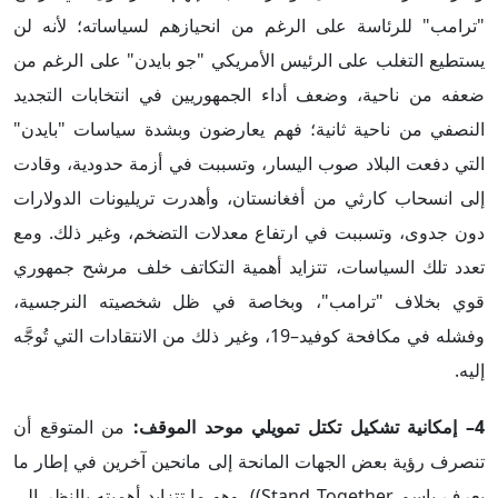
"ترامب" للرئاسة على الرغم من انحيازهم لسياساته؛ لأنه لن
يستطيع التغلب على الرئيس الأمريكي "جو بايدن" على الرغم من
ضعفه من ناحية، وضعف أداء الجمهوريين في انتخابات التجديد
النصفي من ناحية ثانية؛ فهم يعارضون وبشدة سياسات "بايدن"
التي دفعت البلاد صوب اليسار، وتسببت في أزمة حدودية، وقادت
إلى انسحاب كارثي من أفغانستان، وأهدرت تريليونات الدولارات
دون جدوى، وتسببت في ارتفاع معدلات التضخم، وغير ذلك. ومع
تعدد تلك السياسات، تتزايد أهمية التكاتف خلف مرشح جمهوري
قوي بخلاف "ترامب"، وبخاصة في ظل شخصيته النرجسية،
وفشله في مكافحة كوفيد–19، وغير ذلك من الانتقادات التي تُوجَّه
إليه.
4– إمكانية تشكيل تكتل تمويلي موحد الموقف:
من المتوقع أن
تنصرف رؤية بعض الجهات المانحة إلى مانحين آخرين في إطار ما
يعرف باسم Stand Together))، وهو ما تتزايد أهميته بالنظر إلى