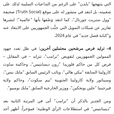
التي ينتهجها "بايدن" على الرغم من التداعيات السلبية لذلك على
شعبيته، بل انتقد في منشور له على موقع (Truth Social) صحيفة
"وول ستريت جورنال"، كما انتقد وَصْفها بأنها "عالمية"؛ لنشرها
تقارير عن شبكات التمويل التي حثَّت الجمهوريين على الابتعاد عنه
و"كتابة فصل جديد" في عام 2024.
4– تزايد فرص مرشحين محتملين آخرين:
في ظل تعدد جهود
الممولين الجمهوريين لتقويض "ترامب"، تتزايد – في المقابل –
فرص كل من حاكم فلوريدا "رون ديسانتيس"، وحاكمة ساوث
كارولينا السابقة "نيكي هالي"، ونائب الرئيس السابق "مايك بنس"،
وسيناتور ولاية كارولينا الجنوبية "تيم سكوت"، وحاكم ولاية
فيرجينيا "جلين يونجكين"، ووزير الخارجية السابق "مايك بومبيو".
ومن الجدير بالذكر أن "ترامب" أتى في المرتبة الثانية بعد
"ديسانتيس" في استطلاعات الرأي الوطنية؛ فمؤخراً، أظهر أحد