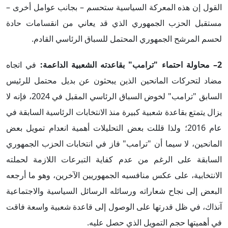
القول إن هذه المعركة السياسية ستحسم – بجانب عوامل أخرى –
مستقبل الحزب الجمهوري الذي قد يعاني من انقسامات حادة
لحسم المرشح الجمهوري المحتمل للسباق الرئاسي القادم.
2– محاولة احتماء "ترامب" بقاعدته الشعبية الداعمة:
في اتجاه
مضاد لتحركات المانحين الذين يبحثون عن بديل محتمل للرئيس
السابق "ترامب" لخوض السباق الرئاسي المقبل في 2024، فإنه لا
يزال يتمتع بقاعدة شعبية كبيرة منذ الانتخابات الرئاسية السابقة في
عام 2016؛ ولذا قللت بعض التحليلات أهمية انعدام تمويل بعض
المانحين، لا سيما أن "ترامب" فاز في انتخابات الحزب الجمهوري
السابقة على الرغم من عدم كفاية التبرعات اللازمة لحملته
الانتخابية، على عكس منافسيه الجمهوريين الآخرين، وهو ما أرجعه
البعض إلى نجاح شعاراته ورسائله الرسائل السياسية والاجتماعية
آنذاك، في ظل قدرتها على الوصول إلى قاعدة شعبية واسعة فاقت
في أهميتها حجم التمويل الذي حصل عليه.