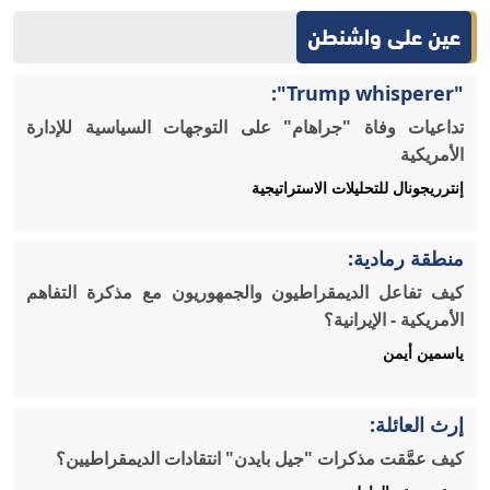
عين على واشنطن
"Trump whisperer":
تداعيات وفاة "جراهام" على التوجهات السياسية للإدارة
الأمريكية
إنترريجونال للتحليلات الاستراتيجية
منطقة رمادية:
كيف تفاعل الديمقراطيون والجمهوريون مع مذكرة التفاهم
الأمريكية - الإيرانية؟
ياسمين أيمن
إرث العائلة:
كيف عمَّقت مذكرات "جيل بايدن" انتقادات الديمقراطيين؟