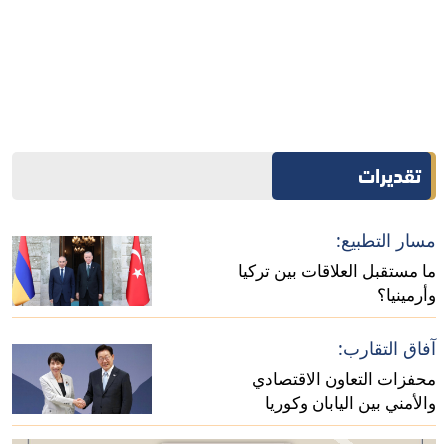
تقديرات
"رؤية 2050":
أبعاد تطور العلاقات بين فرنسا وإندونيسيا
مسار التطبيع:
إنترريجونال للتحليلات الاستراتيجية
ما مستقبل العلاقات بين تركيا
وأرمينيا؟
آفاق التقارب:
محفزات التعاون الاقتصادي
والأمني بين اليابان وكوريا
الجنوبية