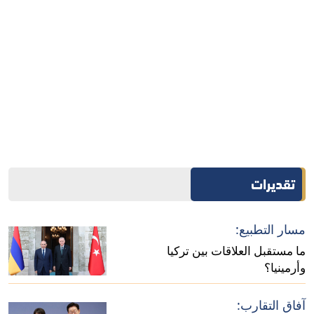
تقديرات
"رؤية 2050":
أبعاد تطور العلاقات بين فرنسا وإندونيسيا
مسار التطبيع:
إنترريجونال للتحليلات الاستراتيجية
ما مستقبل العلاقات بين تركيا
وأرمينيا؟
آفاق التقارب: