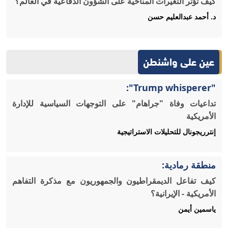
كيف تؤثر التغيُّرات المناخية على الشؤون الدفاعية في العالم؟
د. أحمد عبدالعليم حسن
عين على واشنطن
"Trump whisperer":
تداعيات وفاة "جراهام" على التوجهات السياسية للإدارة
الأمريكية
إنترريجونال للتحليلات الاستراتيجية
منطقة رمادية:
كيف تفاعل الديمقراطيون والجمهوريون مع مذكرة التفاهم
الأمريكية - الإيرانية؟
ياسمين أيمن