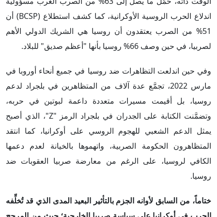
الوقت ذاته، حمَّل ما يصل إلى 63% من الصرب الغرب مسؤولية
اندلاع الحرب الروسية الأوكرانية، كما كشف استطلاع (BCSP) أن
51% من الصرب يعتقدون أن روسيا هي الشريك الدولي الأهم
لصربيا، في حين وصف 66% روسيا بأنها "أعظم صديق" للبلاد.
وفي حين اندلعت التظاهرات ضد روسيا في جميع أنحاء أوروبا في
مارس 2022، تجمَّع عدة آلاف من المتظاهرين في بلجراد لدعم
روسيا، بل أقيمت مسيرات متعددة داعمة لبوتين في حربه،
وتضمَّنت الكتابة على الجدران في بلجراد الرمز "Z"، الذي أصبح
يمثل الدعم الشعبي للهجوم الروسي على أوكرانيا، كما انتقد
المتظاهرون الحكومة الصربية، واتهموها بالخيانة لعدم دعمها
الكافي لروسيا، على الرغم من معارضة صربيا العقوبات ضد
روسيا.
ختاماً،
من السابق لأوانه الجزم بالتأثير البعيد المدى الذي قد تُخلِّفه
الحرب في أوكرانيا على سياسة صربيا الخارجية؛ حيث من المرجح