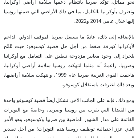
نحو مماثل، تؤكد صربيا بانتظام دعمها سلامة أراضي أوكرانيا،
وتعترف بأوكرانيا بالكامل، بما في ذلك الأراضي التي ضمتها روسيا
إليها خلال عامي 2014 و2022.
بالإضافة إلى ذلك، عادةً ما تستغل صربيا الموقف الدولي الداعم
لأوكرانيا كورقة ضغط من أجل حل قضية كوسوفو؛ حيث تُلمِّح
بلجراد إلى وجود معايير مزدوجة تنطبق على التعامل مع أوكرانيا
وصربيا، زاعمةً أنه مثلما انتهكت روسيا سلامة أراضي أوكرانيا،
هاجمت القوى الغربية صربيا عام 1999، وانتهكت سلامة أراضيها،
وبعد ذلك اعترفت باستقلال كوسوفو.
ومع ذلك، فإنه على الجانب الآخر، تشكل أيضاً قضية كوسوفو واحدة
من القضايا التي تقرب بين روسيا وصربيا، وخاصةً مع التوترات
القائمة على مدار الشهور الماضية بين صربيا وكوسوفو، وهو الأمر
الذي عزز احتمالية توظيف روسيا هذه التوترات؛ من أجل تصدير