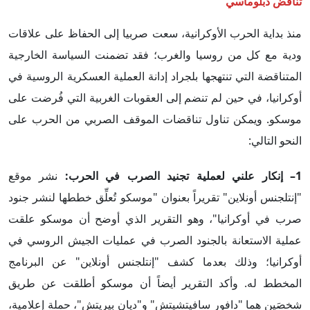
تناقض دبلوماسي
منذ بداية الحرب الأوكرانية، سعت صربيا إلى الحفاظ على علاقات
ودية مع كل من روسيا والغرب؛ فقد تضمنت السياسة الخارجية
المتناقضة التي تنتهجها بلجراد إدانة العملية العسكرية الروسية في
أوكرانيا، في حين لم تنضم إلى العقوبات الغربية التي فُرضت على
موسكو. ويمكن تناول تناقضات الموقف الصربي من الحرب على
النحو التالي:
1– إنكار علني لعملية تجنيد الصرب في الحرب:
نشر موقع
"إنتلجنس أونلاين" تقريراً بعنوان "موسكو تُعلِّق خططها لنشر جنود
صرب في أوكرانيا"، وهو التقرير الذي أوضح أن موسكو علقت
عملية الاستعانة بالجنود الصرب في عمليات الجيش الروسي في
أوكرانيا؛ وذلك بعدما كشف "إنتلجنس أونلاين" عن البرنامج
المخطط له. وأكد التقرير أيضاً أن موسكو أطلقت عن طريق
شخصَين هما "دافور سافيتشيتش" و"ديان بيريتش"، حملة إعلامية،