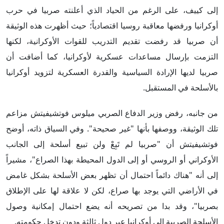
إلى كييف، على الرغم من الحياد الذي أعلنته صربيا في حرب
أوكرانيا ورفضها معاقبة روسيا اقتصادياً؛ حيث أظهرت هذه الوثيقة
أن صربيا قد رفضت تقديم التدريب للقوات الأوكرانية، لكنها
التزمت بإرسال مساعدات عسكرية لأوكرانيا، كما أضافت أن
صربيا لديها الإرادة السياسية والقدرة العسكرية لتزويد أوكرانيا
بالأسلحة في المستقبل.
من جانبه، رفض وزير الدفاع الصربي ميلوس فوتشيفيتش مزاعم
تلك الوثيقة، ووصفها بأنها "غير صحيحة". وفي السياق ذاته، أوضح
فوتشيفيتش أن "صربيا لم تَبِعْ ولن تبيع أسلحة إلى الجانب
الأوكراني أو الروسي أو إلى الدول المحيطة بهذا الصراع"، مشيراً
إلى أنه "هناك دائماً احتمال أن تظهر بعض الأسلحة بشكل غامض
في الأراضي التي يوجد بها صراع، لكن لا علاقة لها على الإطلاق
بصربيا"، وقد بدا من تصريحه أنه يضع احتمال إمكانية وصول
الأسلحة الصربية إلى أوكرانيا عبر دول ثالثة ودون تدخل حكومته.