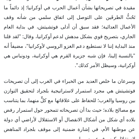
مقيدة في تصريحاتها بشأن أعمال الحرب في أوكرانيا؛ إذ دائماً ما
تَحُثُّ الطرفَين على التوصل إلى اتفاق سلمي من شأنه وقف
الأعمال العدائية؛ فقد سبق أن أدلى فوتشيتش، في بداية العام
الجاري، بتصريح قوي بشكل مدهش لدعم أوكرانيا، وقال: "لقد قلنا
منذ البداية إننا لا نستطيع دعم الغزو الروسي لأوكرانيا"، مضيفاً أنه
"بالنسبة إلينا، فإن شبه جزيرة القرم هي أوكرانية، ودونباس هي
أوكرانية، وسيظل الأمر كذلك".
وسرعان ما خلص العديد من الخبراء في الغرب إلى أن تصريحات
فوتشيتش هي مجرد استمرار لاستراتيجية بلجراد لتحقيق التوازن
بين روسيا والغرب؛ للحفاظ على علاقاتها مع كلٍّ منهما، بما يتناسب
مع مصالح بلاده؛ حيث بدا أن تصريحاته تتمحور حول استمرار رفض
بلاده أي شكل من أشكال الانفصال أو الاستقلال لأراضي أي دولة
عن موطنها الأم، في إشارة ضمنية إلى موقف بلجراد المناهض
لاستقلال كوسوفو عن صربيا.