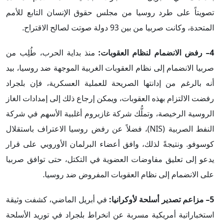
تصويتاً على طرد روسيا من مجلس حقوق الإنسان التابع للأمم
المتحدة، وكانت صربيا من بين 93 دولة صوتت لصالح الاقتراح.
4– رفض الانضمام لنظام العقوبات:
منذ بداية الحرب، طُلِب من
صربيا الانضمام إلى نظام العقوبات الغربية الموجهة ضد روسيا، بيد
أنه بالرغم من إدانتها الصريحة للعملية العسكرية، فإن بلجراد
رفضت الالتزام بهذه العقوبات، ويمكن إرجاع ذلك إلى إمدادات الغاز
الروسية الرخيصة، وتملُّك شركة غازبروم أغلبية الأسهم في شركة
النفط الصربية (NIS)، فضلاً عن رفض روسيا الاعتراف باستقلال
كوسوفو. ونتيجةً لذلك، وافق أعضاء البرلمان الأوروبي على قرار
يدعو إلى تعليق مفاوضات العضوية في التكتل، حتى توافق صربيا
على الانضمام إلى نظام العقوبات المفروض ضد روسيا.
5–
مزاعم تصدير أسلحة لأوكرانيا:
في أبريل الماضي، كشفت وثيقة
استخباراتية أمريكية مسربة عن انخراط بلجراد في توريد الأسلحة