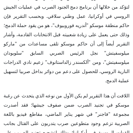
لتؤكد من خلالها أن برنامج دمج الجنود الصرب في عمليات الجيش
الروسي في أوكرانيا، عمل وطني سلافي. وبحسب التقرير فإن
حاكم منطقة موسكو "أندريه فوروبيوف"، هو من يقود حملة الدمج؛
وذلك حتى يعمل على زيادة شعبيته قبل الانتخابات القادمة، وأشار
التقرير أيضاً إلى أن حاكم موسكو تلقى مساعدات من "ماركو
ميلوسفيتش" نجل الرئيس الصربي السابق "سلوبودان
ميلوسفيتش"، ومن "ألكسندر زالداستانوف" زعيم نادي الدراجات
النارية الروسي، للحصول على دعم من دوائر بداخل صربيا لتسهيل
عملية الدمج.
اللافت أن هذا التقرير لم يكن الأول من نوعه الذي يتحدث عن رغبة
موسكو في تجنيد الصرب ضمن صفوف جيشها؛ فقد أصدرت
مجموعة "فاجنر" في شهر يناير الماضي، مقاطع فيديو باللغة
الصربية تزعم وجود متطوعين صرب يتدربون على القتال بجانب
القوات الروسية في أوكرانيا؛ وذلك لتشجيع تجنيد الصرب على