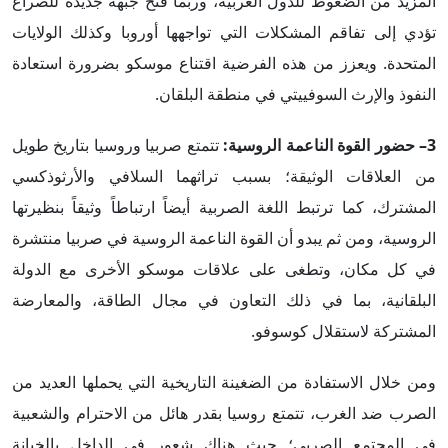
المزيد من الضغوط للدول الغربية، وربما فتح جبهة جديدة للصراع
تؤدي إلى تفاقم المشكلات التي تواجهها أوروبا وكذلك الولايات
المتحدة. ويعزز من هذه الفرضية اقتناع موسكو بضرورة استعادة
النفوذ والإرث السوفييتي في منطقة البلقان.
3– حضور القوة الناعمة الروسية:
تتمتع صربيا وروسيا بتاريخ طويل
من العلاقات الوثيقة؛ بسبب تراثهما السلافي والأرثوذكسي
المشترك، كما ترتبط اللغة الصربية أيضاً ارتباطاً وثيقاً بنظيرتها
الروسية، ومن ثم يبدو أن القوة الناعمة الروسية في صربيا منتشرة
في كل مكان، وتطغى على علاقات موسكو الأخرى مع الدولة
البلقانية، بما في ذلك التعاون في مجال الطاقة، والمعارضة
المشتركة لاستقلال كوسوفو.
ومن خلال الاستفادة من الضغينة التاريخية التي يحملها العديد من
الصرب ضد الغرب، تتمتع روسيا بقدر هائل من الاحترام والشعبية
في المجتمع الصربي؛ حيث هناك شعور في الداخل بالخيانة