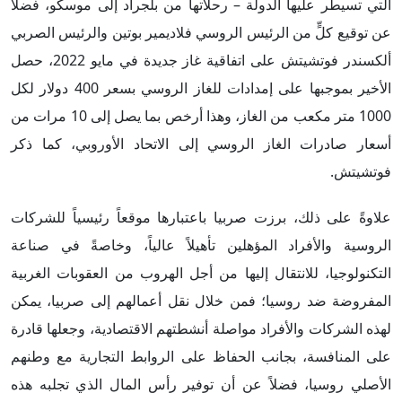
التي تسيطر عليها الدولة – رحلاتها من بلجراد إلى موسكو، فضلاً
عن توقيع كلٍّ من الرئيس الروسي فلاديمير بوتين والرئيس الصربي
ألكسندر فوتشيتش على اتفاقية غاز جديدة في مايو 2022، حصل
الأخير بموجبها على إمدادات للغاز الروسي بسعر 400 دولار لكل
1000 متر مكعب من الغاز، وهذا أرخص بما يصل إلى 10 مرات من
أسعار صادرات الغاز الروسي إلى الاتحاد الأوروبي، كما ذكر
فوتشيتش.
علاوةً على ذلك، برزت صربيا باعتبارها موقعاً رئيسياً للشركات
الروسية والأفراد المؤهلين تأهيلاً عالياً، وخاصةً في صناعة
التكنولوجيا، للانتقال إليها من أجل الهروب من العقوبات الغربية
المفروضة ضد روسيا؛ فمن خلال نقل أعمالهم إلى صربيا، يمكن
لهذه الشركات والأفراد مواصلة أنشطتهم الاقتصادية، وجعلها قادرة
على المنافسة، بجانب الحفاظ على الروابط التجارية مع وطنهم
الأصلي روسيا، فضلاً عن أن توفير رأس المال الذي تجلبه هذه