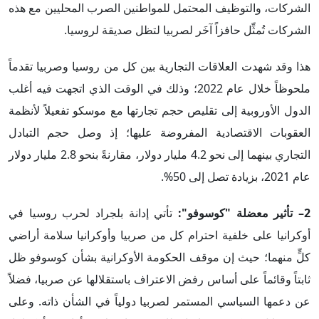
الشركات، والتوظيف المحتمل للمواطنين الصرب المحليين مع هذه
الشركات تُمثِّل حافزاً آخَر لصربيا لتظل صديقة لروسيا.
هذا وقد شهدت العلاقات التجارية بين كل من روسيا وصربيا تقدماً
ملحوظاً خلال عام 2022؛ وذلك في الوقت الذي اتجهت فيه أغلب
الدول الأوروبية إلى تقليص حجم تجارتها مع موسكو تفعيلاً لأنظمة
العقوبات الاقتصادية المفروضة عليها؛ إذ وصل حجم التبادل
التجاري بينهما إلى نحو 4.2 مليار دولار، مقارنةً بنحو 2.8 مليار دولار
عام 2021، بزيادة تصل إلى 50%.
2– تأثير معضلة "كوسوفو":
تأتي إدانة بلجراد لحرب روسيا في
أوكرانيا على خلفية احترام كل من صربيا وأوكرانيا سلامة أراضي
كلٍّ منهما؛ حيث إن موقف الحكومة الأوكرانية بشأن كوسوفو ظل
ثابتاً وقائماً على أساس رفض الاعتراف باستقلالها عن صربيا، فضلاً
عن دعمها السياسي المستمر لصربيا دولياً في الشأن ذاته. وعلى