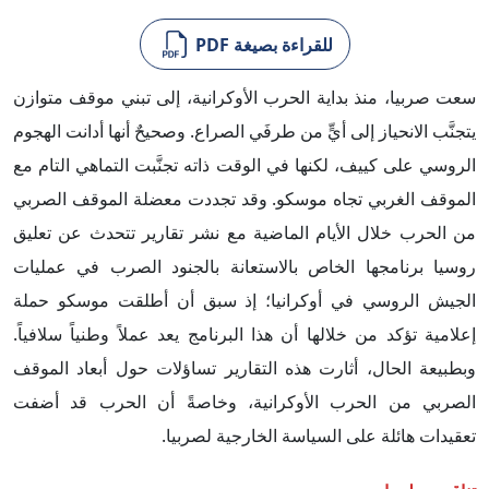
للقراءة بصيغة PDF
سعت صربيا، منذ بداية الحرب الأوكرانية، إلى تبني موقف متوازن
يتجنَّب الانحياز إلى أيٍّ من طرفَي الصراع. وصحيحٌ أنها أدانت الهجوم
الروسي على كييف، لكنها في الوقت ذاته تجنَّبت التماهي التام مع
الموقف الغربي تجاه موسكو. وقد تجددت معضلة الموقف الصربي
من الحرب خلال الأيام الماضية مع نشر تقارير تتحدث عن تعليق
روسيا برنامجها الخاص بالاستعانة بالجنود الصرب في عمليات
الجيش الروسي في أوكرانيا؛ إذ سبق أن أطلقت موسكو حملة
إعلامية تؤكد من خلالها أن هذا البرنامج يعد عملاً وطنياً سلافياً.
وبطبيعة الحال، أثارت هذه التقارير تساؤلات حول أبعاد الموقف
الصربي من الحرب الأوكرانية، وخاصةً أن الحرب قد أضفت
تعقيدات هائلة على السياسة الخارجية لصربيا.