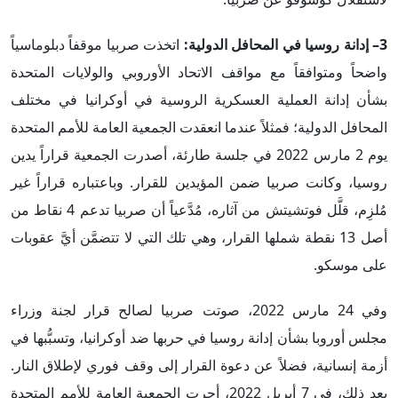
3– إدانة روسيا في المحافل الدولية:
اتخذت صربيا موقفاً دبلوماسياً
واضحاً ومتوافقاً مع مواقف الاتحاد الأوروبي والولايات المتحدة
بشأن إدانة العملية العسكرية الروسية في أوكرانيا في مختلف
المحافل الدولية؛ فمثلاً عندما انعقدت الجمعية العامة للأمم المتحدة
يوم 2 مارس 2022 في جلسة طارئة، أصدرت الجمعية قراراً يدين
روسيا، وكانت صربيا ضمن المؤيدين للقرار. وباعتباره قراراً غير
مُلزِم، قلَّل فوتشيتش من آثاره، مُدَّعياً أن صربيا تدعم 4 نقاط من
أصل 13 نقطة شملها القرار، وهي تلك التي لا تتضمَّن أيَّ عقوبات
على موسكو.
وفي 24 مارس 2022، صوتت صربيا لصالح قرار لجنة وزراء
مجلس أوروبا بشأن إدانة روسيا في حربها ضد أوكرانيا، وتسبُّبها في
أزمة إنسانية، فضلاً عن دعوة القرار إلى وقف فوري لإطلاق النار.
بعد ذلك، في 7 أبريل 2022، أجرت الجمعية العامة للأمم المتحدة