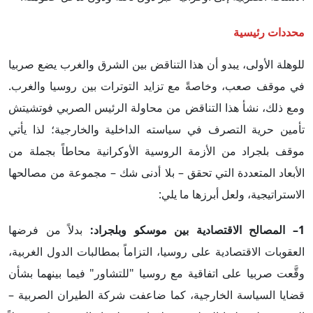
محددات رئيسية
للوهلة الأولى، يبدو أن هذا التناقض بين الشرق والغرب يضع صربيا
في موقف صعب، وخاصةً مع تزايد التوترات بين روسيا والغرب.
ومع ذلك، نشأ هذا التناقض من محاولة الرئيس الصربي فوتشيتش
تأمين حرية التصرف في سياسته الداخلية والخارجية؛ لذا يأتي
موقف بلجراد من الأزمة الروسية الأوكرانية محاطاً بجملة من
الأبعاد المتعددة التي تحقق – بلا أدنى شك – مجموعة من مصالحها
الاستراتيجية، ولعل أبرزها ما يلي:
1– المصالح الاقتصادية بين موسكو وبلجراد:
بدلاً من فرضها
العقوبات الاقتصادية على روسيا، التزاماً بمطالبات الدول الغربية،
وقَّعت صربيا على اتفاقية مع روسيا "للتشاور" فيما بينهما بشأن
قضايا السياسة الخارجية، كما ضاعفت شركة الطيران الصربية –