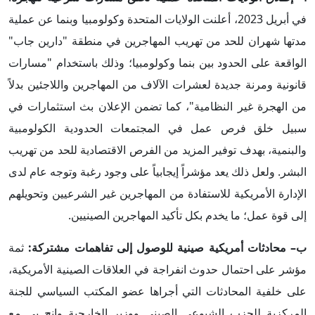
في أبريل 2023، أعلنت الولايات المتحدة وكولومبيا وبنما عن عملية
مدتها شهران للحد من تهريب المهاجرين في منطقة "دارين جاب"
الواقعة على الحدود بين بنما وكولومبيا؛ وذلك باستخدام "مسارات
قانونية ومرنة جديدة لعشرات الآلاف من المهاجرين واللاجئين بدلاً
من الهجرة غير النظامية"، كما تضمن الإعلان بث استثمارات في
سبيل خلق فرص عمل في المجتمعات الحدودية الكولومبية
والبنمية، بهدف توفير المزيد من الفرص الاقتصادية للحد من تهريب
البشر. ولعل ذلك يعد مؤشراً إيجابياً على وجود رغبة وتوجه عام لدى
الإدارة الأمريكية للاستفادة من المهاجرين غير الشرعيين وتحويلهم
إلى قوة عمل؛ ما يخدم بكل تأكيد المهاجرين الصينيين.
ب– محادثات أمريكية صينية للوصول إلى تفاهمات مشتركة:
ثمة
مؤشر على احتمال حدوث انفراجة في العلاقات الصينية الأمريكية،
على خلفية المحادثات التي أجراها عضو المكتب السياسي للجنة
المركزية للحزب الشيوعي الصيني ووزير الخارجية وانج يي مع