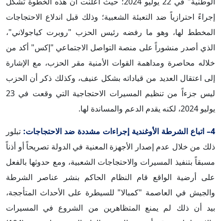
الوطنية" في 22 يوليو 2024؛ حيث أعلنت أن هذه الخطوة تشكل
إجراءً احترازياً ضد التعبئة الشعبية؛ وذلك قبل اندلاع الاحتجاجات
المخطط لها، وهو ما رفضه رئيس الحزب "روبرت كياجولاني"،
الذي أصدر منشوراً على منصة التواصل الاجتماعي "إكس" أكد من
خلاله محاصرة ومداهمة القوات الأمنية مقر الحزب، مع الإشارة
إلى اعتقال العديد من قياداته بشكل عنيف، وكذلك ذكر أن الحزب
ليس جزءاً من تنظيم المسيرات الاحتجاجية التي وقعت في 23
يوليو 2024، لكنه يقدم الدعم والمساندة لها.
4– اتباع الشرطة الأوغندية إجراءات مشددة ضد الاحتجاجات:
تبلور
ذلك من خلال عدم إصدار الأجهزة المعنية في الدولة تصريحاً أو أذناً
مسبقاً بتنفيذ المسيرات والاحتجاجات الشعبية، ومع حدوثها بالفعل
على أرضية الواقع قام النظام الحاكم بنشر عناصر الشرطة
والجيش في العاصمة "كمبالا" للسيطرة على الأحداث المتأججة،
بيد أن ذلك لم يمنع المتظاهرين من الشروع في المسيرات