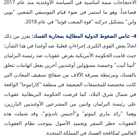
الاحتجاجات سمة أساسية في السياسة الأوغندية منذ عام 2017
فصاعداً، وهو ما استمر في ضوء قيام الموسيقي الشعبي "بوبي
واين" بتشكيل حركته "قوة الشعب قوتنا" في عام 2018.
4– تنامي الضغوط الدولية المطالِبة بمحاربة الفساد:
يعزز من ذلك
اتخاذُ بعض القوى الكبرى إجراءاتٍ فعليةً ضد أوغندا في هذا الشأن؛
حيث قامت
الحكومة الأمريكية بفرض عقوبات ضد رئيسة البرلمان
"أنيتا أنيت" وخمسة مسؤولين أوغنديين آخرين بفعل اتهامات تتعلق
بالفساد، ومرتبطة بسرقة الآلاف من صفائح تسقيف المعادن التي
كانت مخصصة للمجتمعات الضعيفة في منطقة "كاراموجا" الواقعة
في شمال شرق البلاد، كما فرضت الحكومة البريطانية عقوبات
على رئيسة البرلمان واثنين من المشرعين الأوغنديين البارزين،
وهما: "زائد ماري كيتوتو" و"أجنيس ناندوتو"، وقد شملت هذه
العقوبات حظر السفر وتجميد الأصول بموجب نظام العقوبات
العالمي لمكافحة الفساد في المملكة المتحدة.