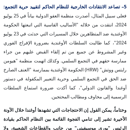
5– تصاعد الانتقادات الخارجية للنظام الحاكم لتقييد حرية التجمع:
فعلى سبيل المثال، أصدرت
منظمة العفو الدولية بياناً في 25 يوليو
2024، انتقدت من خلاله "الأساليب القاسية التي اتبعتها الحكومة
الأوغندية ضد المتظاهرين خلال المسيرات التي حدثت في 23 يوليو
2024"، كما طالبت السلطات الأوغندية بضرورة الإفراج الفوري
وغير المشروط عن جميع من تم إلقاء القبض عليهم من جراء
ممارسة حقهم في التجمع السلمي. وكذلك اتهمت منظمة "هيومن
رايتس ووتش" (HRW) الحكومة الأوغندية بممارسة "العنف الصارخ
ضد الحق في التجمع السلمي وحرية التعبير المكفولة في دستور
أوغندا والقانون الدولي"، كما أكدت ضرورة استماع السلطات
الرسمية إلى مخاوف ومطالب المحتجين.
وختاماً، يمكن القول إن الاحتجاجات التي تشهدها أوغندا خلال الآونة
الأخيرة تشير إلى تنامي الفجوة القائمة بين النظام الحاكم بقيادة
الرئيس "يوري موسيفيني" من جانب والقطاعات الشعبية، ولا