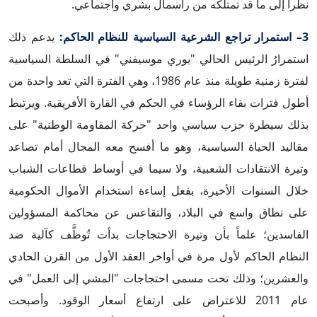
نظراً إلى ما قد تمتلكه من رأسمال بشري واجتماعي.
3– استمرار تراجع الشرعية السياسية للنظام الحاكم:
يدعم ذلك
استمرارُ الرئيس الحالي "يوري موسيفني" في السلطة السياسية
لفترة زمنية طويلة منذ عام 1986، وهي الفترة التي تعد واحدة من
أطول فترات بقاء الرؤساء في الحكم في القارة الأفريقية. ويرتبط
بذلك سيطرة حزب سياسي واحد "حركة المقاومة الوطنية" على
مقاليد الحياة السياسية، وهو ما أفسح معه المجال أمام تصاعد
وتيرة الانتقادات الشعبية، ولا سيما في أوساط قطاعات الشباب
خلال السنوات الأخيرة، بفعل إساءة استخدام الأموال الحكومية
على نطاق واسع في البلاد، والتقاعس عن محاكمة المسؤولين
الفاسدين؛ علماً بأن وتيرة الاحتجاجات بدأت تُوظَّف كآلية ضد
النظام الحاكم لأول مرة في أواخر العقد الأول من القرن الحادي
والعشرين؛ وذلك تحت مسمى احتجاجات "المشي إلى العمل" في
عام 2011 للاعتراض على ارتفاع أسعار الوقود. وأصبحت