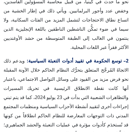
نحو ما حدث في كينيا، من قبيل محاسبة المسؤولين الفاسدين،
وخفض عدد وأجور البرلمانيين. ويأتي ذلك في إطار الخشية من
اتساع نطاق الاحتجاجات لتشمل المزيد من الفئات السكانية، ولا
سيما في ضوء تمكُّن الناشطين الناطقين باللغة الإنجليزية الذين
ينتمون في الغالب إلى الطبقة المتوسطة من حشد الأوغنديين
الأكثر فقراً عبر اللغات المحلية.
2– توسع الحكومة في تقييد أدوات التعبئة السياسية:
ويدعم ذلك
الاتجاهُ المُرجَّح المتعلق بتحرُّك النظام الحاكم خلال الآونة المقبلة
نحو فرض مزيد من القيود على وسائل التواصل الاجتماعي، باعتبار
أنها كانت نقطة الانطلاق الرئيسية في تحريك المسيرات
والتظاهرات الشعبية التي بدأت في 23 يوليو 2024، كما قد يتم تبني
إجراءات أخرى لتقييد أنشطة الأحزاب السياسية ومنظمات المجتمع
المدني ذات التوجهات المعارضة للنظام الحاكم انطلاقاً من كونها
قد تُستخدَم كأدوات مؤثرة في عمليات التعبئة والحشد الجماهيري؛