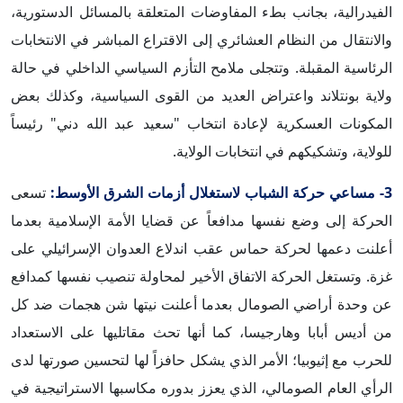
الفيدرالية، بجانب بطء المفاوضات المتعلقة بالمسائل الدستورية،
والانتقال من النظام العشائري إلى الاقتراع المباشر في الانتخابات
الرئاسية المقبلة. وتتجلى ملامح التأزم السياسي الداخلي في حالة
ولاية بونتلاند واعتراض العديد من القوى السياسية، وكذلك بعض
المكونات العسكرية لإعادة انتخاب "سعيد عبد الله دني" رئيساً
للولاية، وتشكيكهم في انتخابات الولاية.
3- مساعي حركة الشباب لاستغلال أزمات الشرق الأوسط:
تسعى
الحركة إلى وضع نفسها مدافعاً عن قضايا الأمة الإسلامية بعدما
أعلنت دعمها لحركة حماس عقب اندلاع العدوان الإسرائيلي على
غزة. وتستغل الحركة الاتفاق الأخير لمحاولة تنصيب نفسها كمدافع
عن وحدة أراضي الصومال بعدما أعلنت نيتها شن هجمات ضد كل
من أديس أبابا وهارجيسا، كما أنها تحث مقاتليها على الاستعداد
للحرب مع إثيوبيا؛ الأمر الذي يشكل حافزاً لها لتحسين صورتها لدى
الرأي العام الصومالي، الذي يعزز بدوره مكاسبها الاستراتيجية في