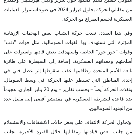
القومي حسين معلم محمود حول تحرير ولايتي هيرشبيلي وجلمدغ
من مقاتلي الحركة بحلول فبراير 2024 في ضوء استمرار العمليات
العسكرية لحسم الصراع مع الحركة.
وفي هذا الصدد، نفذت حركة الشباب بعض الهجمات الإرهابية
المؤثرة التي تستهدف بها القوات الصومالية، مثل قوات "دنب"
وقوات "جور جور" الخاصة واستهدفت بعض قادتها واستولت على
أسلحتهم ومعداتهم العسكرية، إضافة إلى السيطرة على طائرة
تابعة للأمم المتحدة وطاقمها عقب سقوطها إثر عطل فني في
إحدى المناطق التي تسيطر عليها الحركة في وسط الصومال.
ونفذت الحركة أيضاً – بحسب تقارير – يوم 20 يناير الجاري، هجوماً
ضد قاعدة للشرطة العسكرية في مقديشو أفضى إلى مقتل عدد
من الجنود الصوماليين.
وتحاول الحركة الالتفاف على بعض حالات الانشقاقات والاستسلام
من جانب بعض قياداتها ومقاتليها خلال الفترة الأخيرة، بجانب