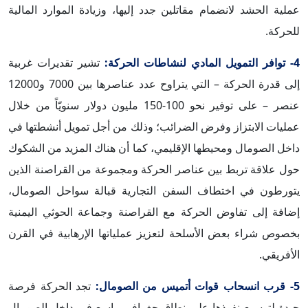
عملية الحشد لانضمام مقاتلين جدد إليها، وزيادة الموارد المالية
للحركة.
4- توافر التمويل المادي لنشاطات الحركة:
تشير تقديرات غربية
إلى قدرة الحركة – التي يتراوح عدد عناصرها بين 7000 و12000
عنصر – على توفير نحو 100-150 مليون دولار سنويّاً من خلال
عمليات الابتزاز وفرض الضرائب؛ وذلك من أجل تمويل أنشطتها في
داخل الصومال ومحيطها الإقليمي، كما أن هناك المزيد من الشكوك
حول علاقة تربط بين عناصر الحركة ومجموعة من القراصنة الذين
يتورطون في اختطاف السفن التجارية قبالة سواحل الصومال،
إضافة إلى تفاوض الحركة مع القراصنة وجماعة الحوثي اليمنية
بخصوص شراء بعض الأسلحة لتعزيز عملياتها الإرهابية في القرن
الأفريقي.
5- قرب انسحاب قوات أتميس من الصومال:
تجد الحركة فرصة
جيدة لتوسيع نفوذها على نطاق جغرافي واسع في داخل الصومال