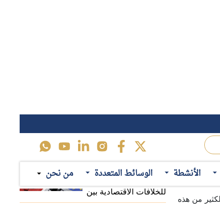
محاصرة روسيا:
لماذا يستهدف حلف
اني؛ حيث لم
الناتو تعزيز وجوده في
لى الرغم من
منطقة القوقاز؟
حرب تجارية:
هم الكثير من
الأنشطة
الوسائط المتعددة
من نحن
المسارات المحتملة
 الشكوك حول
للخلافات الاقتصادية بين
الكثير من هذه
الصين وأوروبا
اقرأ ايضاً
ثل أبرز هذه
أولويات "بيرنهام":
السياسات المحتملة
للحكومة البريطانية
أولى للعملية
الجديدة
تكلفة "بريكست":
 متتالية من
لماذا تتصاعد دعوات
جعلت القضية