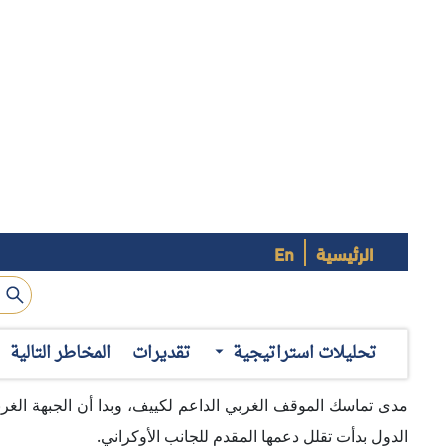
الرئيسية
En
على الرغم من تتابع التطورات والأحداث المرتبطة بالحرب الأو
يتمكن أي طرف من حسم المعركة حتى هذه اللحظة. ومن المثير 
مسارعة الدول الغربية (الولايات المتحدة ودول الاتحاد الأورو
تحليلات استراتيجية
تقديرات
المخاطر التالية
الدعم المادي والمعنوي على مدار الفترة الماضية، فإن طول 
مدى تماسك الموقف الغربي الداعم لكييف، وبدا أن الجبهة الغربية ل
الدول بدأت تقلل دعمها المقدم للجانب الأوكراني.
مؤشرات التراجع
برزت عدد من المؤشرات التي تؤكد – ولو بصورة محدودة – تراج
المؤشرات في الآتي:
1- خلاف جمهوري ديمقراطي حول الدعم الأمريكي لأوكرانيا:
أظ
العسكرية الروسية في أوكرانيا، كما قادت العديد من الجهود 
العقوبات التي استهدفت إضعاف قدرة روسيا على تمويل حربها ف