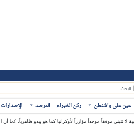
كرانية، فإن جميع المؤشرات ترجح استمرار الحرب ودخولها عامها الث
للانتباه النظر إلى الموقف الغربي من هذه الحرب وتبايناته؛ فع
بي) إلى شجب العملية العسكرية التي تقودها موسكو ضد كييف، وتقديم
عين على واشنطن
ركن الخبراء
المرصد
الإصدارات
أمد الحرب أفضى إلى دخول متغيرات جديدة في مشهد الحرب، وتزايدت
ا تتبنى موقفاً موحداً مؤازراً لأوكرانيا كما هو يبدو ظاهرياً، كما أن 
ع الدعم الأوروبي والأمريكي لأوكرانيا في حربها مع روسيا. وتتم
هرت إدارة "بايدن" دعمها الكبير للجانب الأوكراني منذ اللحظات ال
الدولية الرامية إلى عزل موسكو عن الساحة الدولية، وفرضت حزمات
ي أوكرانيا، كما استضافت الرئيس الأوكراني مرتين على أراضيها، و