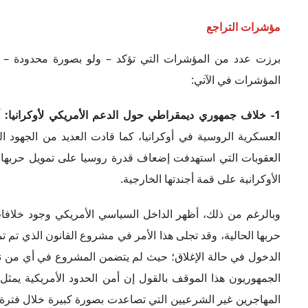
الأوكرانية على قمة أجندتها الخارجية.
وبالرغم من ذلك، أظهر الداخل السياسي الأمريكي وجود خلافات
حربها الحالية، وقد تجلى هذا الأمر في مشروع القانون الذي تم 
الدخول في حالة الإغلاق؛ حيث لم يتضمن المشروع في أي من نص
الجمهوريون هذا الموقف بالقول إن أمن الحدود الأمريكية يمثل أ
المهاجرين غير الشرعيين التي تصاعدت بصورة كبيرة خلال فترة ح
المساعدات الأوكرانية للتعاطي مع أزمة المهاجرين غير الشرعيين
2- تحديات تمنع الإدارة الأمريكية من الوفاء بوعودها تجاه أوكرانيا:
صحفية في 1 أكتوبر الجاري، أن الولايات المتحدة سترس
طمأنة الرأي العام الأوروبي، وتأكيدها للحلفاء أن الولايات الم
زالت مقلقة؛ فعلى سبيل المثال، أرسل عدد من قادة وزارة الدفا
اللازمة لاستبدال الأسلحة المرسلة إلى أوكرانيا؛ حيث تستند غالبية