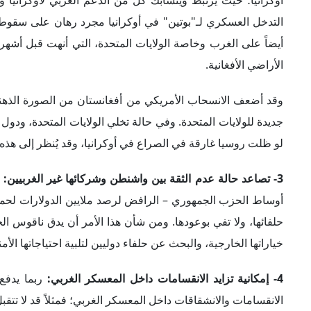
3- تصاعد حالة عدم الثقة بين واشنطن وشركائها غير الغربيين:
أوساط الحزب الجمهوري – الرافض لرصد ملايين الدولارات لحماية ال
حلفائها، ولا تفي بوعودها. ومن شأن هذا الأمر أن يدق ناقوس الخ
خياراتها الخارجية، والبحث عن حلفاء دوليين لتلبية احتياجاتها الأمن
4- إمكانية تزايد الانقسامات داخل المعسكر الغربي:
ربما يدفع 
الانقسامات والانشقاقات داخل المعسكر الغربي؛ فمثلاً قد لا تتقبل
رافض لتقديم المزيد من الدعم لأوكرانيا في شرق أوروبا ينتج الم
تزال حريصة على مواصلة الدعم لكييف.
5- تقوية موقف المحور المناهض للغرب:
تدفع مؤشرات تراجع الدع
للغرب الذي تتزعمه كل من روسيا والصين؛ ففي الوقت الذي ت
والصين إلى تعزيز تحالفهما خلال السنوات الأخيرة، وخاصة بعد ا
اقتصادياً من خلال محاولة تحدي هيمنة الدولار على النظام الاقتص
الدول الغربية.