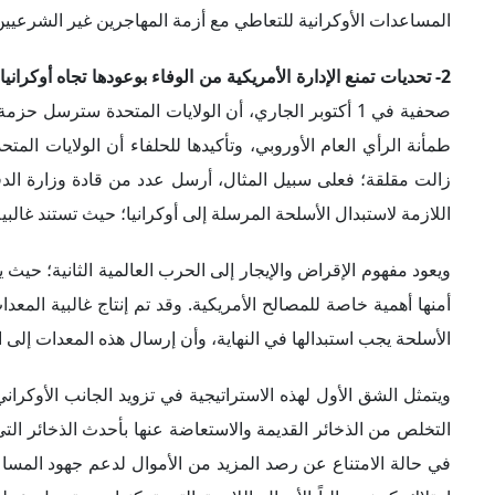
ويعود مفهوم الإقراض والإيجار إلى الحرب العالمية الثانية؛ حيث 
أمنها أهمية خاصة للمصالح الأمريكية. وقد تم إنتاج غالبية المعدا
الأسلحة يجب استبدالها في النهاية، وأن إرسال هذه المعدات إلى 
ويتمثل الشق الأول لهذه الاستراتيجية في تزويد الجانب الأوكران
التخلص من الذخائر القديمة والاستعاضة عنها بأحدث الذخائر التي
في حالة الامتناع عن رصد المزيد من الأموال لدعم جهود المساع
امتلاك كييف حالياً الأموال اللازمة التي تمكنها من تمويل 
الدفاعية مع عدد من الشركات الدفاعية الأمريكية المتخصصة في ه
3- تراجع الدعم الرسمي لأوكرانيا في المجر وسلوفاكيا:
تزايدت مل
الأهم على ذلك المجر وسلوفاكيا؛ فعلى الرغم من رفض المجر است
منطقية يجب أن تؤخذ بعين الاعتبار، كما رفضت نقل المعدات ا
إلى بعض العقوبات الأوروبية والأمريكية التي تهدف إلى عزل رو
"OTP" المجري إلى القائمة السوداء للمؤسسات المالية المتعاونة مع روسيا.