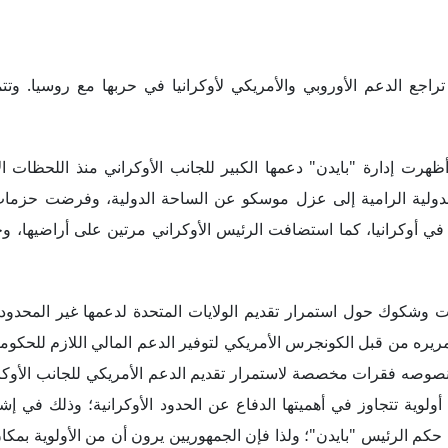
 وشكوك حول استمرار تقديم الولايات المتحدة لدعمها غير المحدود ل
تمريره من قبل الكونجرس الأمريكي لتوفير الدعم المالي اللازم للحكوم
وصه فقرات مخصصة لاستمرار تقديم الدعم الأمريكي للجانب الأوكرا
ولوية تتجاوز في أهميتها الدفاع عن الحدود الأوكرانية؛ وذلك في إش
كم الرئيس "بايدن"؛ ولذا فإن الجمهوريين يرون أن من الأولوية بمك
.
على الرغم من تأكيد السكرتيرة الصحفية للبيت الأبيض "كارين جان بي
ل حزمة مساعدات أخرى إلى أوكرانيا قريباً، وأن "بايدن" تبنى ذات الخطاب 
تحدة الأمريكية لن تتخلى عن دعمها للقضية الأوكرانية، فإن المعطيات 
ع الأمريكية رسالة إلى الكونجرس الأمريكي يحذرون فيها من اقتراب 
 المساعدة الأمنية المقدمة إلى أوكرانيا إلى عقد إيجار للإقراض.