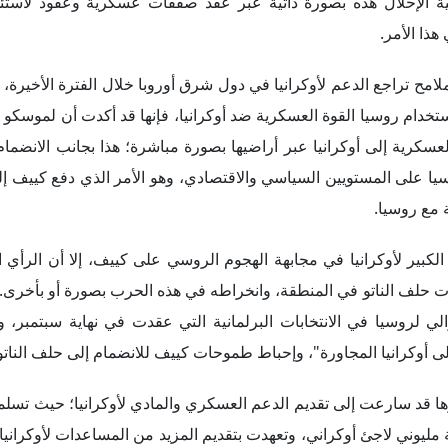
لكبير لأوكرانيا في مجابهة الهجوم الروسي على كييف، إلا أن الرأي ا
ات حلف الناتو في المنطقة، وانخراطه في هذه الحرب بصورة أو بأخرى.
ي لروسيا في الانتخابات البرلمانية التي عقدت في نهاية سبتمبر، و
أوكرانيا المجاورة"، وإحباط طموحات كييف للانضمام إلى حلف الناتو
ها قد سارعت إلى تقديم الدعم العسكري والمادي لأوكرانيا؛ حيث تسل
ليوني لاجئ أوكراني، وتعهدت بتقديم المزيد من المساعدات لأوكرانيا
قاً من الحكم السوفييتي ورفضهم التحركات التوسعية التي تقودها روسيا
تعرض إمدادات البلاد من الطاقة للخطر، كما أنها تضغط على المجتمع
 حالة التضخم في البلاد، واستعداء الجانب الروسي بصورة لا يحمد عقبا
اد جزءاً من هويتهم الوطنية، في الوقت نفسه، تعتبر البلاد نفسها جسر
ي على أوكرانيا، وتصويتها لصالح جميع منظومات العقوبات الأوروبية
روسيا، فإنها قد حرصت على استمرار علاقتها مع الجانب الروسي؛ ففي أبريل 2022، أصبح "كارل نهامر" أول رئيس حكو