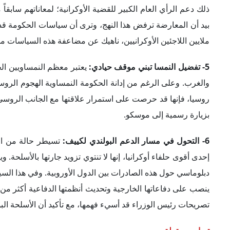
6- التحول في مسار الدعم البولندي لكييف:
تسيطر حالة من ال
إحدى أقوى حلفاء أوكرانيا، إنها لا تنتوي تزويد جارتها بالأسلحة.
دبلوماسي حول هذه الصادرات بين الدول الأوروبية. وفي هذا السيا
ينصب على دفاعاتها الخارجية وتحديث أنظمتها الدفاعية أكثر من 
تصريحات رئيس الوزراء قد أسيء فهمها، مع تأكيد أن الأسلحة البول
تبعات محتملة
يمكن أن يؤدي تراجع الدعم الغربي لأوكرانيا إلى عدد من التبعات، 
1- تضاعف فرص خسارة أوكرانيا
ا
لحرب مع روسيا:
بدون دعم غر
العتاد العسكري والأدوات الاستخباراتية اللازمة لإحراز أي تقدم
لاستمرار تقديم هذه المساعدات إلى كييف، أو في حالة تراجع ع
مصدر الدعم الرئيسي لها في الحرب الحالية.