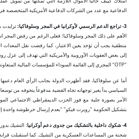
أما عن سلوفاكيا، فقد أظهرت الدولة بجانب الرأي العام دعمها ا
السياسي بدأ يغير توجهاته تجاه القضية مدفوعاً بتخوفه من توسع
الأمر بصورة جلية مع فوز الحزب الديمقراطي الاجتماعي الموال
بتشكيل الحكومة "روبرت فيكو" "بعدم إرسال خرطوشة واحدة إلى 
4- شكوك داخلية بالتشكيك من جدوى دعم أوكرانيا
: التشيك بدور
شحنة من المساعدات العسكرية من التشيك. كما استقبلت قرابة م
ذلك دعم الرأي العام الكبير للقضية الأوكرانية؛ لمعاناتهم ساب
بيد أن المعارضة ترفض هذا النهج، وترى أن سياسات الحكومة قد 
ملايين اللاجئين الأوكرانيين، ناهيك عن مضاعفة هذه السياسات من
5- تفضيل النمسا تبني موقف حيادي:
يعتبر معظم النمساويين الحي
والغرب. وعلى الرغم من إدانة الحكومة النمساوية الهجوم الروس
بزيارة رسمية إلى موسكو.