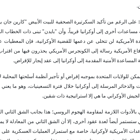
يمكن للولايات المتحدة بموجبه إقراض أو تأجير أنظمة أسلحتها المحلية ل
ت والذخائر المرسلة إلى أوكرانيا خلال فترة التسعينيات، وهو ما يعني أ
الجيش الأوكراني ما هي إلا استراتيجية ذات شقين.
ي بالأدوات اللازمة لمقاومة الهجوم الروسي؛ هذا بجانب الشق الثاني ا
 ستستمر أيضاً لعدة عقود أخرى، إلا أن الشق الثاني من المعادلة لا ي
دات الأمريكية لأوكرانيا، خاصة مع استمرار العمليات العسكرية على
عملية الإحلال هذه بصورة ذاتية عبر عقد صفقات عسكرية وعقود لاستئ
ذا الأمر.
امح تراجع الدعم لأوكرانيا في دول شرق أوروبا خلال الفترة الأخيرة، 
خدام روسيا القوة العسكرية ضد أوكرانيا، فإنها قد أكدت أن لموسكو 
لعسكرية إلى أوكرانيا عبر أراضيها بصورة مباشرة؛ هذا بجانب الانض
سيا على المستويين السياسي والاقتصادي، وهو الأمر الذي دفع كييف إ