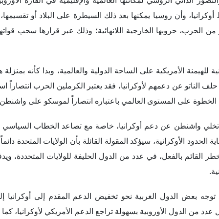
تخلي واشنطن عن دعم أوكرانيا، خاصة مع تصاعد الخطاب السياسي –
حدود الأوكرانية، سيؤكد المقولة القائلة بأن الولايات المتحدة دائماً
طر القائم بالفعل، في عدد من الدول الحليفة للولايات المتحددة، ويدفع
ية.
توجه بعض الدول الغربية نحو تخفيض الدعم المقدم إلى أوكرانيا إل
 عدد من الدول الأوروبية بسهولة تراجع الدعم الأمريكي لأوكرانيا، كما 
زيد من الانقسامات داخل أوروبا، وخاصةً أن عدداً من دول غرب أوروبا 
م الغربي لأوكرانيا في اللحظة الراهنة نحو خلق سياق دولي مواتٍ لل
ثار فيه تساؤلات متسارعة في الدول الغربية حول جدوى دعم كييف
ندلاع حرب أوكرانيا، وتبنتا خطوات جادة لتغيير ملامح النظام الدولي 
ادي العالمي، أو سياسياً عبر تحفيز عدد من التكتلات البديلة للتكتلات 