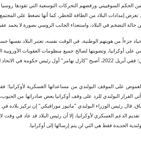
غموض على الموقف البولندي من مساعداتها العسكرية لأوكرانيا؛ فقد 
 ويأتي القرار البولندي للرد على وقف أوكرانيا بعض صادراتها من الحبوب
ق، قال رئيس الوزراء البولندي "ماتيوز مورافيكي" إن تركيز بلاده في 
تقديم الدعم العسكري لأوكرانيا، إلا أن رئيس البلاد قد عاد في وقت ل
ندية الجديدة فقط هي التي لن يتم إرسالها إلى أوكرانيا.
التي يتمثل أبرزها في الآتي:
بي، ستواجه أوكرانيا العديد من المعضلات. ويتمثل أبرزها في استمرار
 في الحرب القائمة؛ فإذا ما طالبت الدول الغربية بثمن مادي مدفوع أو 
دد من الدول عن تقديم هذه المساعدات، ستفقد أوكرانيا القوة الضارب