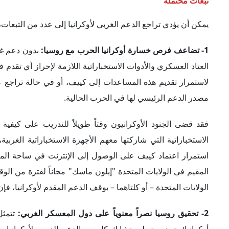
فقد قضى الجنود الأوكرانيون وقتاً طويلاً للتدريب على كيفية 
الاستخباراتية التي شاركتها معهم الأجهزة الاستخباراتية الغرب
المقيم في الولايات المتحدة "إيلون ماسك" مجاناً لفترة من الوقت،
الولايات المتحدة – أو كلتاهما – بوقف الدعم المقدم لأوكرانيا، 
2- تحقيق روسيا نصر
اً
معنوي
اً
على دول المعسكر الغربي:
تتمثل
أوكرانيا؛ حيث يرتبط ويتشابك كل من الدعم الغربي لأوكرانيا وال
التدخل العسكري لـ"بوتين" في أوكرانيا مجرد رهان على سقوط أوك
أيضاً على الغرب وخاصة الولايات المتحدة، التي أنهت قبل أشهر 
الأراضي الأفغانية.
وقد أضعف الانسحاب الأمريكي من أفغانستان من الصورة الذهنية ل
جديدة للولايات المتحدة. وفي حالة تخلي الولايات المتحدة، ودول ح
لو ظلت روسيا غارقة في الصراع في أوكرانيا، وقد يُنظر إلى هذه