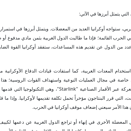
استخدام المعدات الغربية، كما استفادت قيادات الدفاع الأوكرانية 
ية، خاصة في مجال العمليات النوعية واستهداف القوات الروسية؛ هذا 
استمرار اعتماد كييف على الوصول إلى الإنترنت في ساحة المعركة عبر الأقمار الصناعية "Starlink"،
 التي قرر البنتاجون مؤخراً تحمل تكلفة تقديمها لأوكرانيا. وإذا ما قا
فإن هذا الأمر سيعني إضعاف موقف أوكرانيا في الحرب.
 المعضلة الأخرى في إنهاء أو تراجع الدول الغربية عن دعمها لكييف 
تصور الذاتي الروسي لمكانتها العالمية والإقليمية في القارة الأوروبي
رانيا، وأن روسيا يمكنها بعد ذلك السيطرة على البلاد أو تقسيمها، ب
من الحرب، حروبها الخارجية اللانهائية؛ وذلك عبر قرارها سحب قواته
لهيمنة الأمريكية على الساحة الدولية والعالمية، وبدا كأنه بمنزلة 
لف الناتو عن دعمهم لأوكرانيا، فقد يعتبر الكرملين الحرب انتصاراً استر
 الخطوة على المستوى العالمي باعتباره انتصاراً لموسكو على واشنطن.