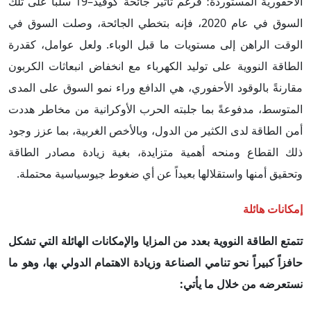
الأحفورية المستوردة؛ فرغم تأثير جائحة كوفيد–19 سلباً على تلك
السوق في عام 2020، فإنه بتخطي الجائحة، وصلت السوق في
الوقت الراهن إلى مستويات ما قبل الوباء. ولعل عوامل، كقدرة
الطاقة النووية على توليد الكهرباء مع انخفاض انبعاثات الكربون
مقارنةً بالوقود الأحفوري، هي الدافع وراء نمو السوق على المدى
المتوسط، مدفوعةً بما جلبته الحرب الأوكرانية من مخاطر هددت
أمن الطاقة لدى الكثير من الدول، وبالأخص الغربية، بما عزز وجود
ذلك القطاع ومنحه أهمية متزايدة، بغية زيادة مصادر الطاقة
وتحقيق أمنها واستقلالها بعيداً عن أي ضغوط جيوسياسية محتملة.
إمكانات هائلة
تتمتع الطاقة النووية بعدد من المزايا والإمكانات الهائلة التي تشكل
حافزاً كبيراً نحو تنامي الصناعة وزيادة الاهتمام الدولي بها، وهو ما
نستعرضه من خلال ما يأتي: