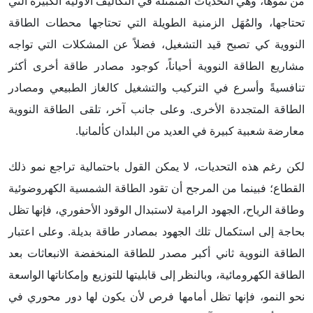
من نموها، وهي التحديات المتمثلة في التكاليف الأولية الكبيرة التي
تحتاجها، والمُهَل الزمنية الطويلة التي تحتاجها محطات الطاقة
النووية كي تصبح قيد التشغيل، فضلاً عن المشكلات التي تواجه
مشاريع الطاقة النووية أحياناً، كوجود مصادر طاقة أخرى أكثر
تنافسيةً وأسرع في التركيب والتشغيل كالغاز الطبيعي ومصادر
الطاقة المتجددة الأخرى. وعلى جانب آخر، تلقى الطاقة النووية
معارضة شعبية كبيرة في العديد من البلدان كألمانيا.
لكن رغم هذه التحديات، لا يمكن القول باحتمالية تراجع نمو ذلك
القطاع؛ فبينما من المرجح أن تقود الطاقة الشمسية الكهروضوئية
وطاقة الرياح، الجهود الرامية لاستبدال الوقود الأحفوري، فإنها تظل
بحاجة إلى استكمال تلك الجهود بمصادر طاقة بديلة. وعلى اعتبار
الطاقة النووية ثاني أكبر مصدر للطاقة المنخفضة الانبعاثات بعد
الطاقة الكهرومائية، وبالنظر إلى قابليتها للتوزيع وإمكاناتها الواسعة
نحو النمو، فإنها تظل أمامها فرص لأن يكون لها دور محوري في