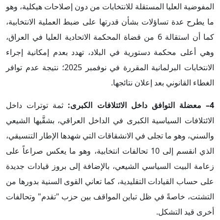
المفوضية العليا المستقلة للانتخابات من دون إصلاحات هيكلية، وهو
ما يطرح عدة تساؤلات بشأن قدرتها على ضبط العملية الانتخابية،
كما أن استقالة 6 من قضاة المحكمة الاتحادية العليا في العراق،
وهي أعلى محكمة دستورية في البلاد، تهدد بعدم إمكانية إجراء
الانتخابات البرلمانية المقررة في نوفمبر 2025؛ نتيجة عدم توافر
الغطاء القانوني بعد إعلان نتائجها.
4– معضلة التوافق داخل الائتلافات الكبرى:
ثمة توترات داخل
الائتلافات السياسية الكبرى في الداخل العراقي، بشقَّيها الشيعي
والسني، وهو ما تجلى في الانشقاقات التي شهدها الإطار التنسيقي،
الذي انقسم إلى 10 تحالفات انتخابية، وهو ما يعكس صراعاً على
زعامة البيت السياسي الشيعي، بالإضافة إلى بروز قيادات جديدة
على حساب القيادات التقليدية، كما تعاني القوى السنية بدورها من
التشتت، خاصةً في ظل تباين المواقف بين حزب "تقدم" وتحالفات
أخرى قيد التشكل.