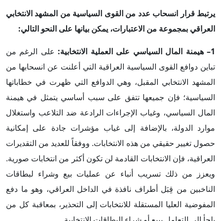
يرتبط قرار انسحاب عدد من القوى السياسية من المشهد الانتخابي
العراقي بمجموعة من الاعتبارات، يمكن بيانها على النحو التالي:
1– هيمنة المال السياسي على العملية الانتخابية:
على الرغم من
تباين دوافع القوى السياسية العراقية التي أعلنت عن انسحابها من
المشهد الانتخابي المقبل، وهي الدوافع التي ظهرت في خطاباتها
السياسية؛ فإن جميعها تتفق على سبب أساسي يتمثل في هيمنة
المال السياسي، وغياب الإجراءات الرادعة ضد التلاعب واستغلال
موارد الدولة، بالإضافة إلى غياب مؤشرات جادة على إمكانية
حصول تغيير حقيقي من هذه الانتخابات. ووفقاً للعديد من التقديرات
العراقية، فإن الانتخابات القادمة لن تكون أكثر من انتخابات صورية.
ويعزز من ذلك تسريب أنباء عن عمليات بيع وشراء لبطاقات
الناخبين من قِبَل أطراف نافذة في الداخل العراقي، وهو ما دفع
المفوضية العليا المستقلة للانتخابات إلى التحذير، بمعاقبة كل من
يلجأ إلى التعامل ببيع أو شراء البطاقات الانتخابية.