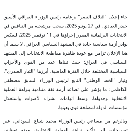
جاء إعلان "ائتلاف النصر" بزعامة رئيس الوزراء العراقي الأسبق
حيدر العبادي، في 27 يونيو 2025، سحب مرشحيه من التنافس في
الانتخابات البرلمانية المقرر إجراؤها في 11 نوفمبر 2025، ليعكس
بوادر أزمة سياسية حادة في المشهد السياسي العراقي، لا سيما أن
هذا الإعلان تزامن مع عودة ظاهرة مقاطعة الانتخابات إلى المشهد
السياسي في العراق؛ حيث تبناها عدد من القوى والأحزاب
السياسية المختلفة خلال الفترة الماضية، أبرزها "التيار الصدري"،
وتيار "الخط الوطني" التابع لرئيس الوزراء السابق مصطفى
الكاظمي؛ ما يؤشر على تصاعد أزمة ثقة متنامية بنزاهة العملية
الانتخابية وجدواها، وسط اتهامات بشراء الأصوات واستغلال
مؤسسات الدولة لمصلحة قوى بعينها.
وبالرغم من مساعي رئيس الوزراء محمد شياع السوداني، عبر
تصريحاته، إلى تأكيد نزاهة العملية الانتخابية، ومنع توظيف