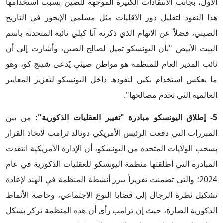
الأول، بجانب الانتقادات الكثيرة الموجهة للصين بسبب استخدامها
هذا النفوذ لتقليل دور الأقليات مثل مسلمي الإيجور في التاريخ
الصيني، فضلاً عن الاتهام الذي ذكرته آنا كيلي نائبة المتحدثة باسم
البيت الأبيض "بأن اليونسكو تميل لصالح الصين، وأشارت إلى أن
نائب المدير العام للمنظمة هو مواطن صيني يُدعى شينج كو، وهو
ما يعكس استخدام بكين لنفوذها داخل اليونسكو لتعزيز المعايير
العالمية التي تخدم مصالحها".
5- إطلاق اليونسكو مبادرة "تغيير العقليات الذكورية":
من بين
المبررات التي دفعت الرئيس الأمريكي دونالد ترامب لاتخاذ القرار
بسحب الولايات المتحدة من اليونسكو، أن الإدارة الأمريكية انتقدت
المبادرة التي أطلقتها منظمة اليونسكو للعقليات الذكورية في عام
2024؛ والتي تضمنت تقريراً يبرز أنشطة المنظمة في الهند لإعادة
تشكيل نظرة الرجال إلى قضايا النوع الاجتماعي، وخاصة الأنماط
الذكورية الضارة، حيث إن ترامب رأى أن هذه المنظمة تركز بشكل