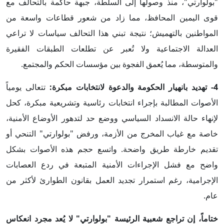
"بولوارتي"، منذ وصولها إلى السلطة، جبهة حاكمة بالتحالف مع
قوى اليمين المحافظ، مما زاد من شعور قطاعات واسعة من
المواطنين بالتهميش؛ نتيجة تبني هذا التحالف سياسات لا تراعي
العدالة الاجتماعية ولا تُعبر عن تطلعات الطبقات الفقيرة
والمتوسطة، مما يُعمق الفجوة بين مؤسسات الحكم والمجتمع.
4- تهديد بانهيار الحكومة والدعوة لانتخابات مبكرة:
تتعالى يومياً
الأصوات المطالبة بإجراء انتخابات رئاسية وتشريعية مبكرة، كحل
لإنهاء حالة الانسداد السياسي ووضع حد لتدهور الأوضاع الأمنية،
خاصة مع غياب المخرج من الأزمة، ورفض "بولوارتي" التنحي أو
تقديم خارطة طريق واضحة. واتسع حجم هذه الأصوات بشكل
واضح مع فشل الإجراءات الأمنية المتبعة في ردع العصابات
الإجرامية، رغم استمرار تجديد العمل بقانون الطوارئ لأكثر من
عام.
ختاماً، إن تراجع شعبية الرئيسة "بولوارتي" لا يُعد مجرد انعكاس