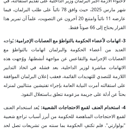
لاحتواء الأزمة أجبر البرلمان وزير الداخلية على تقديم استقالته، في
شهر مارس 2025، حيث وافق 78 نائباً على طلب البرلمان، فيما
عارضه 11 نائباً وامتنع 20 آخرون عن التصويت، علماً أن تمرير هذا
القرار يحتاج إلى 66 صوتاً فقط.
3- اتهامات لأعضاء الحكومة بالتواطؤ مع العصابات الإجرامية:
يُواجه
العديد من أعضاء الحكومة والبرلمان اتهامات بالتواطؤ مع
العصابات الإجرامية والتقاعس عن مواجهة أنشطتها. ووُجهت هذه
الاتهامات مباشرة لوزير الداخلية، بعد فشله في اتخاذ التدابير
اللازمة للتصدي للتهديدات القائمة، فعقب إعلان البرلمان الموافقة
على استقالته أمرت النيابة العامة بإجراء تفتيشين متتاليين لمنزله
بحثاً عن أدلة على جريمة مزعومة تتعلق بـاستغلال النفوذ.
4- استخدام العنف لقمع الاحتجاجات الشعبية:
يُعد استخدام العنف
لقمع الاحتجاجات المناهضة للحكومة من أبرز أسباب تراجع شعبية
"بولوارتي". فلم تكتفِ الحكومة بما سنته من تشريعات تصل لحد