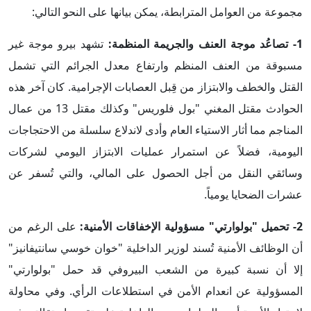
مجموعة من العوامل المترابطة، يمكن بيانها على النحو التالي:
1- تصاعُد موجة العنف والجريمة المنظمة:
تشهد بيرو موجة غير
مسبوقة من العنف المنظم وارتفاع معدل الجرائم التي تشمل
القتل والخطف والابتزاز من قِبل العصابات الإجرامية. كان آخر هذه
الحوادث مقتل المغني "بول فلوريس" وكذلك مقتل 13 من عمال
المناجم مما أثار الاستياء العام وأدى لاندلاع سلسلة من الاحتجاجات
اليومية، فضلاً عن استمرار عمليات الابتزاز اليومي لشركات
وسائقي النقل من أجل الحصول على المالي، والتي تُسفر عن
عشرات الضحايا يومياً.
2- تحميل "بولوارتي" مسؤولية الإخفاقات الأمنية:
على الرغم من
أن الوظائف الأمنية تُسند لوزير الداخلية "خوان خوسي سانتيفانيز"
إلا أن نسبة كبيرة من الشعب البيروفي قد حمل "بولوارتي"
المسؤولية عن انعدام الأمن في استطلاعات الرأي. وفي محاولة