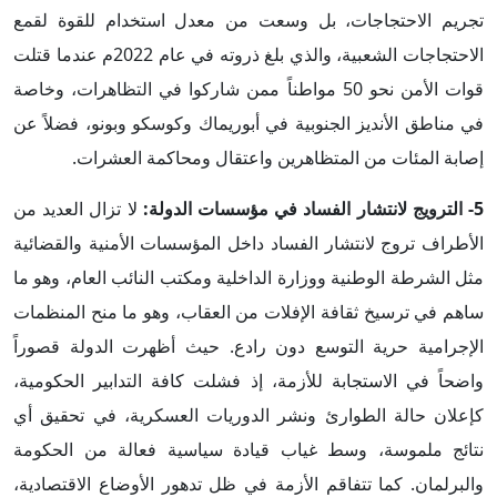
تجريم الاحتجاجات، بل وسعت من معدل استخدام للقوة لقمع
الاحتجاجات الشعبية، والذي بلغ ذروته في عام 2022م عندما قتلت
قوات الأمن نحو 50 مواطناً ممن شاركوا في التظاهرات، وخاصة
في مناطق الأنديز الجنوبية في أبوريماك وكوسكو وبونو، فضلاً عن
إصابة المئات من المتظاهرين واعتقال ومحاكمة العشرات.
5- الترويج لانتشار الفساد في مؤسسات الدولة:
لا تزال العديد من
الأطراف تروج لانتشار الفساد داخل المؤسسات الأمنية والقضائية
مثل الشرطة الوطنية ووزارة الداخلية ومكتب النائب العام، وهو ما
ساهم في ترسيخ ثقافة الإفلات من العقاب، وهو ما منح المنظمات
الإجرامية حرية التوسع دون رادع. حيث أظهرت الدولة قصوراً
واضحاً في الاستجابة للأزمة، إذ فشلت كافة التدابير الحكومية،
كإعلان حالة الطوارئ ونشر الدوريات العسكرية، في تحقيق أي
نتائج ملموسة، وسط غياب قيادة سياسية فعالة من الحكومة
والبرلمان. كما تتفاقم الأزمة في ظل تدهور الأوضاع الاقتصادية،