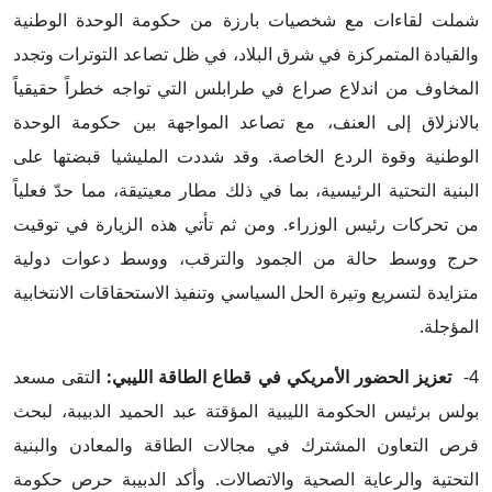
شملت لقاءات مع شخصيات بارزة من حكومة الوحدة الوطنية
والقيادة المتمركزة في شرق البلاد، في ظل تصاعد التوترات وتجدد
المخاوف من اندلاع صراع في طرابلس التي تواجه خطراً حقيقياً
بالانزلاق إلى العنف، مع تصاعد المواجهة بين حكومة الوحدة
الوطنية وقوة الردع الخاصة. وقد شددت المليشيا قبضتها على
البنية التحتية الرئيسية، بما في ذلك مطار معيتيقة، مما حدّ فعلياً
من تحركات رئيس الوزراء. ومن ثم تأتي هذه الزيارة في توقيت
حرج ووسط حالة من الجمود والترقب، ووسط دعوات دولية
متزايدة لتسريع وتيرة الحل السياسي وتنفيذ الاستحقاقات الانتخابية
المؤجلة.
4-
تعزيز الحضور الأمريكي في قطاع الطاقة الليبي: ا
لتقى مسعد
بولس برئيس الحكومة الليبية المؤقتة عبد الحميد الدبيبة، لبحث
فرص التعاون المشترك في مجالات الطاقة والمعادن والبنية
التحتية والرعاية الصحية والاتصالات. وأكد الدبيبة حرص حكومة