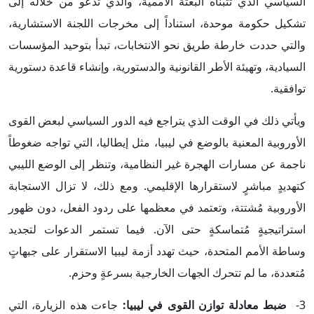
السياسي الذي تتبناه البعثة الأممية، والذي تدعو من خلاله إلى
تشكيل حكومة موحدة، استناداً إلى مخرجات اللجنة الاستشارية،
والتي حددت خارطة طريق نحو الانتخابات، تبدأ بتوحيد المؤسسات
السيادية، وتهيئة الأطر القانونية والدستورية، وإنشاء قاعدة دستورية
توافقية.
ويأتي ذلك في الوقت الذي يتراجع فيه الدور السياسي لبعض القوى
الأوروبية المعنية بالوضع في ليبيا، مثل إيطاليا، التي تواجه ضغوطاً
ناجمة عن مسارات الهجرة غير النظامية، وتنظر إلى الوضع الليبي
كتهديدٍ مباشرٍ لاستقرارها الإقليمي. ومع ذلك، لا تزال الاستجابة
الأوروبية مُشتتة، وتعتمد في معظمها على ردود الفعل، دون ظهور
استراتيجيةٍ مُتماسكةٍ حتى الآن. فيما تستمر الدعوات لتجديد
وساطة الأمم المتحدة، حيث تهدد أزمة ليبيا الاستقرار على جبهاتٍ
مُتعددة، ما لم تتحرك الجهات الخارجية بسرعةٍ وحزم.
3-
ضبط معادلة توازن القوى في ليبيا:
جاءت هذه الزيارة، التي