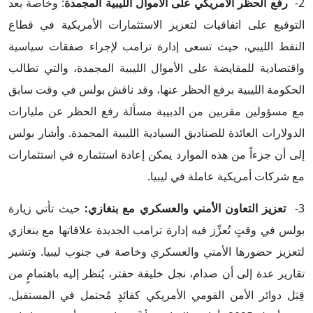
2-
رفع الحظر الأمريكي على الأموال الليبية المجمدة
: وخاصة بعد
التوقيع على اتفاقيات لتعزيز الاستثمارات الأمريكية في قطاع
النفط الليبي، حيث تسعى إدارة ترامب لإجراء صفقات سياسية
واقتصادية للمقايضة على الأموال الليبية المجمدة، والتي تطالب
الحكومة الليبية برفع الحظر عنها، وقد ناقش بولس في وقت سابق
مع مسؤولين مقربين من الدبيبة مسألة رفع الحظر عن مليارات
الدولارات العائدة للصناديق السيادية الليبية المجمدة. وأشار بولس
إلى أن جزءاً من هذه الموارد يمكن إعادة استثماره في استثمارات
مع شركات أمريكية عاملة في ليبيا.
3-
تعزيز التعاون الأمني والعسكري مع بنغازي:
حيث تأتي
زيارة
بولس في وقتٍ تُعزِّز فيه إدارة ترامب الجديدة علاقاتها مع بنغازي
لتعزيز حضورها الأمني والعسكري وخاصة في جنوب ليبيا. وتشير
تقارير عدة إلى أن صدام، نجل خليفة حفتر، يُنظر إليه باهتمامٍ من
قِبَل دوائر الأمن القومي الأمريكي كقائدٍ مُحتمل في المستقبل.