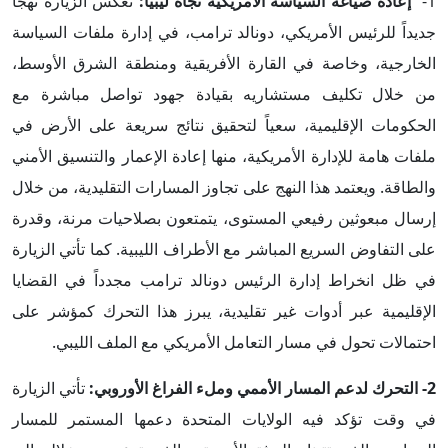
1-
إعادة صياغة السياسة الأمريكية تجاه ليبيا:
تعكس الزيارة نهجاً
جديداً للرئيس الأمريكي، دونالد ترامب، في إدارة ملفات السياسة
الخارجية، وخاصة في القارة الأفريقية ومنطقة الشرق الأوسط،
من خلال تكليف مستشاريه بقيادة جهود تواصل مباشرة مع
الحكومات الإقليمية، سعياً لتحقيق نتائج سريعة على الأرض في
ملفات هامة للإدارة الأمريكية، منها إعادة الإعمار والتنسيق الأمني
والطاقة. ويعتمد هذا النهج على تجاوز المسارات التقليدية، من خلال
إرسال مبعوثين رفيعي المستوى، يتمتعون بصلاحيات مرنة، وقدرة
على التفاوض السريع المباشر مع الأطراف الليبية. كما تأتي الزيارة
في ظل انخراط إدارة الرئيس دونالد ترامب مجدداً في القضايا
الإقليمية عبر أدوات غير تقليدية، يبرز هذا التحرك كمؤشر على
احتمالات تحول في مسار التعامل الأمريكي مع الملف الليبي.
2- التحرك لدعم المسار الأممي وملء الفراغ الأوروبي:
تأتي الزيارة
في وقت تؤكد فيه الولايات المتحدة دعمها المستمر للمسار