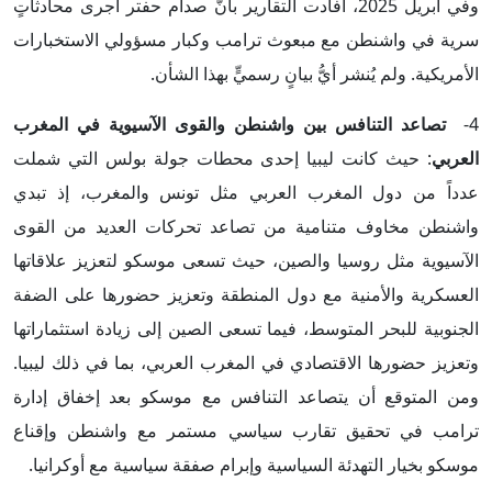
وفي أبريل 2025، أفادت التقارير بأنَّ صدام حفتر أجرى محادثاتٍ
سرية في واشنطن مع مبعوث ترامب وكبار مسؤولي الاستخبارات
الأمريكية. ولم يُنشر أيُّ بيانٍ رسميٍّ بهذا الشأن.
4-
تصاعد التنافس بين واشنطن والقوى الآسيوية في المغرب
العربي
: حيث كانت ليبيا إحدى محطات جولة بولس التي شملت
عدداً من دول المغرب العربي مثل تونس والمغرب، إذ تبدي
واشنطن مخاوف متنامية من تصاعد تحركات العديد من القوى
الآسيوية مثل روسيا والصين، حيث تسعى موسكو لتعزيز علاقاتها
العسكرية والأمنية مع دول المنطقة وتعزيز حضورها على الضفة
الجنوبية للبحر المتوسط، فيما تسعى الصين إلى زيادة استثماراتها
وتعزيز حضورها الاقتصادي في المغرب العربي، بما في ذلك ليبيا.
ومن المتوقع أن يتصاعد التنافس مع موسكو بعد إخفاق إدارة
ترامب في تحقيق تقارب سياسي مستمر مع واشنطن وإقناع
موسكو بخيار التهدئة السياسية وإبرام صفقة سياسية مع أوكرانيا.