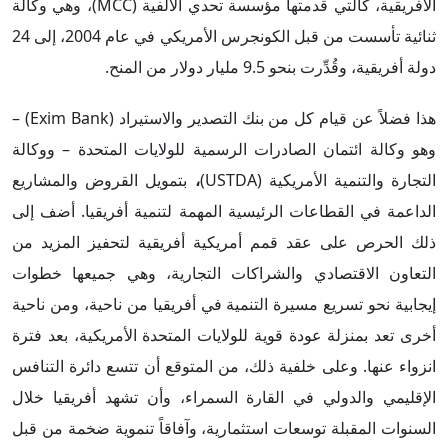
الأفريقية، كالتي قدمتها مؤسسة تحدي الألفية (MCC)، وهي وكالة
ثنائية تأسست من قبل الكونجرس الأمريكي في عام 2004، إلى 24
دولة أفريقية، وقُدِّرت بنحو 9.5 مليار دولار من المنح.
هذا فضلاً عن قيام كل من بنك التصدير والاستيراد (Exim Bank) –
وهو وكالة ائتمان الصادرات الرسمية للولايات المتحدة – ووكالة
التجارة والتنمية الأمريكية (USTDA)
،
بتمويل القروض والمشاريع
الداعمة في القطاعات الرئيسية المهمة لتنمية أفريقيا. أضف إلى
ذلك الحرص على عقد قمم أمريكية أفريقية لتحفيز المزيد من
التعاون الاقتصادي والشراكات التجارية، وهي جميعها خطوات
إيجابية نحو تسريع مسيرة التنمية في أفريقيا من ناحية، ومن ناحية
أخرى تعد بمنزلة عودة قوية للولايات المتحدة الأمريكية، بعد فترة
انزواء عنها. وعلى خلفية ذلك، من المتوقع أن تتسع دائرة التنافس
الإقليمي والدولي في القارة السمراء، وأن تشهد أفريقيا خلال
السنوات المقبلة توسعات استثمارية، وآفاقاً تنموية ضخمة من قبل