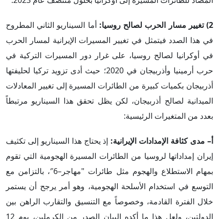
المضاد للطائرات المسيرة إلى أوكرانيا بحلول منتصف عام 2023.
2) تغيير مسار الحرب لصالح روسيا:
أما السيناريو الثاني المطروح
في هذا الصدد فيتمثل في تغيير المسيرات الإيرانية لمسار الحرب
في أوكرانيا لصالح روسيا، على غرار دور المسيرات التركية في
حرب أرمينيا وأذربيجان في 2020؛ حيث أدى تزويد تركيا لحليفتها
أذربيجان بكميات كبيرة من الطائرات المسيرة إلى تغيير المعادلات
الميدانية لصالح أذربيجان، لكن يظل تحقق هذا السيناريو مرتبطاً
بعدد من المتغيرات الرئيسية:
أ– مدى كثافة الإمدادات الإيرانية:
إذ يحتاج هذا السيناريو إلى تكثيف
إيران إمداداتها لروسيا من الطائرات المسيرة الهجومية التي تقوم
بمهام الاستطلاع والهجوم مثل طائرات "مهاجر–6″، بالتزامن مع
التوسع في استخدام الأسلحة الهجومية، وهو أمر يرجح أن يستمر
خلال الفترة القادمة، وخصوصاً مع التنسيق والتقارب الراهن بين
الدولتين، ولعل هذا ما أكده البيان الصدر من الكرملين، يوم 12