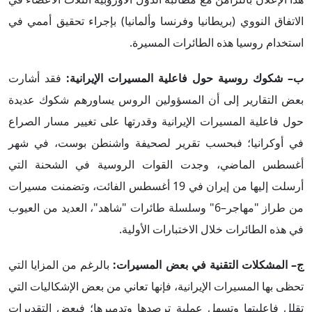
الاتفاق النووي (بريطانيا وفرنسا وألمانيا) بإجراء تحقيق أممي في
استخدام روسيا هذه الطائرات المسيرة.
ب– شكوك روسية حول فاعلية المسيرات الإيرانية:
فقد أشارت
بعض التقارير إلى أن المسؤولين الروس يساورهم شكوك عديدة
حول فاعلية المسيرات الإيرانية وقدرتها على تغيير مسار الصراع
في أوكرانيا؛ فبحسب تقرير لصحيفة واشنطن بوست، في شهر
أغسطس الماضي، وجدت القوات الروسية في الشحنة التي
أرسلت إليها من إيران في 19 أغسطس الفائت، وتضمنت مسيرات
من طراز "مهاجر–6" وسلسلة طائرات "شاهد"، العديد من العيوب
في هذه الطائرات خلال الاختبارات الأولية.
ج– المشكلات التقنية في بعض المسيرات:
بالرغم من المزايا التي
تحظى بها المسيرات الإيرانية، فإنها تعاني من بعض الإشكاليات التي
تقلل فاعليتها وتسهل عملية ترصدها وتدميرها؛ فبعض التقديرات