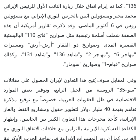
136″، كما تم إبرام اتفاق خلال زيارة النائب الأول للرئيس الإيراني
محمد مخبر ومسؤولين اثنين بالحرس الثوري الإيراني مع مسؤولين
روس في 6 أكتوبر الماضي. وقد ذكرت تقارير أمريكية أن هذه
الصفقة شملت أسلحة رئيسية مثل صواريخ "فاتح 110" الباليستية
القصيرة المدى وصواريخ ذو الفقار "أرض–أرض" ومسيرات
"مهاجر–6″ و"مهاجر–2″ و"شاهد–136" و"شاهد–131″، وكذلك
صواريخ "قيام–1" وصواريخ "سومار".
وفي المقابل سوف يُتيح هذا التعاون لإيران الحصول على مقاتلات
"سو–35" الروسية من الجيل الرابع، وتوفير بعض الموارد
الاقتصادية في ظل العقوبات الغربية، خصوصاً مع توقيع مذكرة
تفاهم بقيمة 40 مليار دولار لتطوير حقول ومشاريع النفط والغاز
الإيرانية، كأحد مخرجات هذا التعاون الكبير بين الجانبين، وإظهار
الكفاءة العسكرية الإيرانية بالتزامن مع خلافات الاتفاق النووي مع
الغرب، كما أن دور المسيرات الإيرانية في ساحة الحرب الأوكرانية