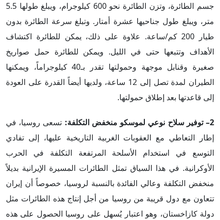
جسم الطائرة، وتزن الطائرة نحو 600 كيلوجرام، ويبلغ طولها 5.5
متر، ويبلغ طول جناحيها عشرة أمتار. وتبلغ سرعة الطائرة بدون
طيار 200 كم/ساعة. علاوة على ذلك، يمكن للطائرة اكتشاف
الأهداف وتتبعها حتى في الليل. ويمكن للطائرة حمل صواريخ
صغيرة وقنابل موجهة وحمولتها تقدر بـ40 كيلوجراماً، ويمكنها
الطيران لمدة تصل إلى 12 ساعة، ولديها أيضاً القدرة على العودة
إلى قاعدتها بعد إطلاق حمولتها.
2– توفير سلاح نوعي لموسكو منخفض التكلفة:
تسعى روسيا، في
إطار التعاطي مع العقوبات الغربية التاريخية عليها، إلى تفادي
التوسع في استخدام الأسلحة المرتفعة التكلفة في الحرب
الأوكرانية. في هذا السياق تمثل الطائرات المسيرة الإيرانية بديلاً
منخفض التكلفة وعالي الفائدة بالنسبة لروسيا، خصوصاً أن إيران
تتعاون مع دول قريبة من روسيا من أجل إنتاج هذه الطائرات مثل
دولة كازاخستان، وهو اعتبار يُسهل على روسيا الحصول على هذه