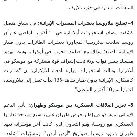
المنشآت المدنية في جنوب كييف.
4– تسليح بيلاروسيا بعشرات المسيرات الإيرانية:
في سياق متصل
كشفت مصادر استخباراتية أوكرانية في 11 أكتوبر الماضي عن أن
روسيا سلحت بيلاروسيا المجاورة بعشرات الطائرات بدون طيار
الإيرانية الصنع؛ وذلك مع تصاعد الحرب في أوكرانيا وسط تهديد
مينسك بنشر قوات برية تحت إشراف قوة مشتركة مع موسكو في
أوكرانيا. وقالت استخبارات وزارة الدفاع الأوكرانية إن "طائرات
كاميكازي الإيرانية بدون طيار شاهد–136 بدأت تصل إلى بيلاروسيا،
اعتباراً من 10 أكتوبر الماضي".
5– تعزيز العلاقات العسكرية بين موسكو وطهران:
يأتي الدعم
الإيراني لموسكو في إطار حرص طهران على توسيع مساحة تعاونها
العسكري مع روسيا، وهو التعاون الذي كانت آخر مؤشراته تعهد
طهران بتزويد روسيا بصواريخ "أرض–أرض"، ومسيَّرات "شاهد–