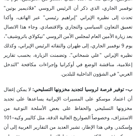
نوفمبر الجاري، الذي ذكر أن الرئيس الروسي "فلاديمير بوتين"
تحدث إلى نظيره الإيراني "إبراهيم رئيسي" عبر الهاتف، وأكدا
تعميق التعاون السياسي والتجاري والاقتصادي. وجاء هذا الاتصال
بعد زيارة الأمين العام لمجلس الأمن الروسي "نيكولاي باتروشيف"،
يوم 9 نوفمبر الجاري، إلى طهران والتقائه الرئيس الإيراني، وكذلك
نظيره الإيراني "علي شمخاني". وتضمنت الزيارة، بحسب تقارير
إعلامية، مناقشة الوضع في أوكرانيا وإجراءات مكافحة "التدخل
الغربي" في الشؤون الداخلية للبلدين.
ب– توفير فرصة لروسيا لتجديد مخزونها التسليحي:
لا يمكن إغفال
أن اعتماد موسكو على المسيرات الإيرانية يساعدها على تجديد
مخزونها التسليحي والحفاظ على بعض الأسلحة النوعية من
الاستنزاف، وخصوصاً الصواريخ العالية الدقة، مثل كاليبر وكيه–101
وإسكندر. وفي هذا الإطار، تشير العديد من التقارير الغربية إلى أن