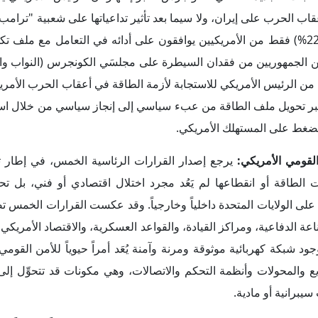
عقاب الحرب على إيران، ولا سيما بعد تأثير تداعياتها على شعبية "ترام
لرويترز وإيبسوس، كشف عن أن (22%) فقط من الأمريكيين يوافقون على أدائه في التعامل مع مل
عين الجمهوريين من فقدان السيطرة على مجلسَي الكونجرس (النواب وا
ولة من الرئيس الأمريكي للاستجابة لأزمة الطاقة في أعقاب الحرب الأمري
 عبر تحويل ملف الطاقة من عبء سياسي إلى إنجاز سياسي من خلال استخ
 الضغط على المستهلك الأمريكي.
يرجع إصدار القرارات الرئاسية الخمس، في إطار ت
ات الطاقة أو انقطاعها لم يَعُد مجرد اختلال اقتصادي أو فني، بل تحو
لى الولايات المتحدة داخلياً وخارجياً. وقد عكست القرارات الخمس تصور
عة الدفاعية، ومراكز القيادة، والقواعد العسكرية، والاقتصاد الأمريكي
د شبكة كهربائية موثوقة ومرنة وآمنة يُعَد أمراً حيوياً للأمن القومي
زيع والمحولات وأنظمة التحكم والاتصالات، وهي مكونات قد تتحوِّل إ
يبرانية أو مادية.