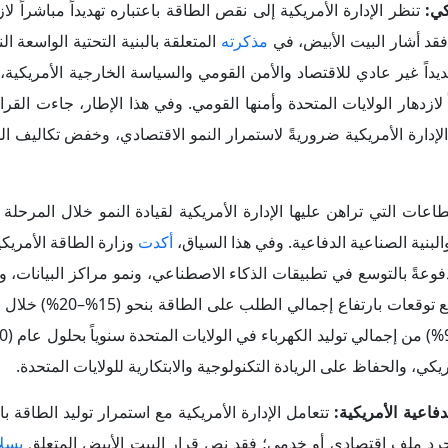
تنظر الإدارة الأمريكية إلى نقص الطاقة باعتباره تهديداً مباشراً لاز
فقد أشار البيت الأبيض، في
مذكرته
المتعلقة بالبنية التحتية الواسعة ا
ديداً غير عادي للاقتصاد والأمن القومي والسياسة الخارجية الأمريكية، 
داً لازدهار الولايات المتحدة وأمنها القومي. وفي هذا الإطار، جاءت القر
دارة الأمريكية ضروريةً لاستمرار النمو الاقتصادي، وخفض تكاليف ال
اعات التي تراهن عليها الإدارة الأمريكية لقيادة النمو خلال المرحلة 
البنية الصناعية الدفاعية. وفي هذا السياق،
أكدت
وزارة الطاقة الأمريكي
عةً بالتوسع في تطبيقات الذكاء الاصطناعي، ونمو مراكز البيانات، و
المحلي، وزيادة الاعتماد على الكهرباء في عدد من القطاعا
كي، والحفاظ على الريادة التكنولوجية والابتكارية للولايات المتحدة.
تتعامل الإدارة الأمريكية مع استمرار توليد الطاقة با
 مجرد ملف اقتصادي أو خدمي؛ فقد نص قرار البيت الأبيض المتعلق
بسل