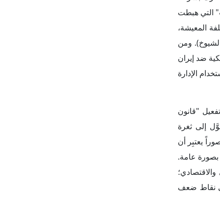
ب" التي هبطت
ف تكلفة المعيشة،
لشيوخ). ومن
كية ضد إيران
دام الإدارة
فعيل "قانون
َّل إلى ثغرة
اً يعتبِر أن
 بصورة عامة.
 والاقتصادي؛
لى نقاط ضعف