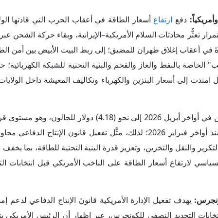
دفع
ارتفاع
أسعار الطاقة في أعقاب الحرب التي قادتها الولا
ضد إيران منذ الثامن والعشرين من فبراير 2026، واستمرار تعثُّر محادثات السلام الأمريكية–الإيرانية، وبقاء حركة
ةً في أعقاب إغلاق طهران للمضيق؛ إلى ربط البيت الأبيض بين أمن الط
" الخاصة بالنفط والغاز والفحم والبنية التحتية للشبكة الكهربائية؛ 
امتدت إلى أسعار البنزين والكهرباء وتكاليف المعيشة داخل الولايات 
متوسط سعر البنزين في أواخر أبريل 2026 إلى نحو (4.18) دولار للجال
مستوياته في نحو أربع سنوات، بعد أن ارتفع بأكثر من (40%) منذ أواخر فبراير 2026؛ لذلك، مثَّل تفعيل قانون الإن
تكرير والنقل والتخزين، وتعزيز قدرة البنية التحتية للطاقة، بما يخفف 
لسياسي لارتفاع أسعار الطاقة على الناخب الأمريكي قبل انتخابات ال
يهدف تفعيل الإدارة الأمريكية قانونَ الإنتاج الدفاعي لدعم إم
تخابات التجديد النصفي للكونجرس، عبر إظهار أن الرئيس الأمريكي 