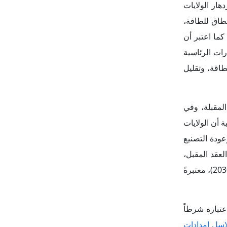
دهار الولايات
لنطاق للطاقة،
كما اعتبر أن
ارات الرئاسية
طاقة، وتقليل
المقبلة، وفي
ة أن الولايات
عودة التصنيع
ت، مع توقعات بارتفاع إجمالي الطلب على الطاقة بنحو (15%–20%) خلال العقد المقبل،
كما أوضحت الوزارة أن مراكز البيانات قد تستهلك ما يصل إلى (9%) من إجمالي توليد الكهرباء في الولايات المتحدة سنوياً بحلول عام (2030)، معتبرةً
عتباره شرطاً
اسل إمدادات