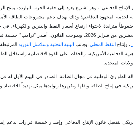
 الأمريكي "دونالد ترامب"، في أبريل 2026، "قانون الإنتاج الدفاعي"، وهو تشريع يعود إلى حقبة الحرب الباردة
يوية لخدمة المجهود الدفاعي؛ وذلك بهدف دعم مشروعات الطاقة الأمر
ضغوطاً متزايدةً لاحتواء ارتفاع أسعار النفط والبنزين والكهرباء، 
أسواق الطاقة عقب الحرب الأمريكية على إيران في الثامن والعشرين من فبراير 2026. وبموجب القانون، أصد
ل
، وإنتاج
النفط المحلي
، بجانب
البنية التحتية
وسلاسل التوريد
المرتبطة ب
زية الدفاعية الأمريكية، والحفاظ على القوة الاقتصادية واستقلال الطا
لايات المتحدة.
ة الطوارئ الوطنية في مجال الطاقة، الصادر في اليوم الأول له في 
ف القدرات الأمريكية في إنتاج الطاقة ونقلها وتكريرها وتوليدها يمثل تهديداً للاقتصا
ريكي بتفعيل قانون الإنتاج الدفاعي وإصدار خمسة قرارات لدعم إمد