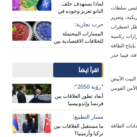
لماذا يستهدف حلف
، يمنح الرئيس سلطات
الناتو تعزيز وجوده في
يكية، وتعزيز
منطقة القوقاز؟
حرب تجارية:
في ظل اضطراب
المسارات المحتملة
ر "ترامب" خمسة قرارات رئاسية
للخلافات الاقتصادية بين
إنتاج الطاقة
الصين وأوروبا
قة، فيما حذر
اقرأ ايضاً
البيت الأبيض
"رؤية 2050":
د والأمن القومي
أبعاد تطور العلاقات بين
فرنسا وإندونيسيا
مسار التطبيع:
ادات الطاقة
ما مستقبل العلاقات بين
تركيا وأرمينيا؟