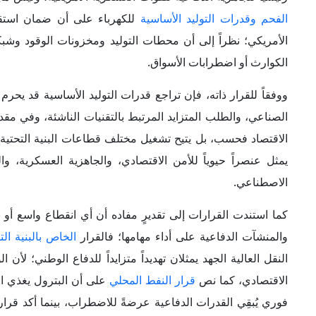
الفحم وقدرات التوليد الأساسية
للكهرباء على أن ضمان استقرا
الأمريكي؛ نظراً إلى أن محطات التوليد ومخزونات الوقود وشب
الكوارث أو اضطرابات الأسواق.
ووفقاً للقرار ذاته، فإن تراجع قدرات التوليد الأساسية قد يحرم
الصناعي، والطلب المتزايد المرتبط بالتقنيات الناشئة، وفي مقد
الاقتصاد فحسب، بل يتيح تشغيل مختلف قطاعات البنية التحتية ا
يمثل عنصراً حيوياً للأمن الاقتصادي، والجاهزية العسكرية، وا
الاصطناعي.
كما استندت القرارات إلى تقديرٍ مفاده أن أي انقطاع واسع أو
والمنشآت الدفاعية على أداء مهامها؛ فالقرار
الخاص بالبنية الت
النقل العالية الجهد يمثلان تهديداً متزايداً للدفاع الوطني؛ لأ
الاقتصادي، كما نص
قرار النفط المحلي
على أن البترول يغذي الق
فوري يُبقِي القدرات الدفاعية عرضةً للاضطراب، بينما أكد قرا