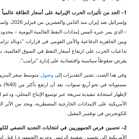
1– الحد من تأثيرات الحرب الإيرانية على أسعار الطاقة عالمياً وأمريكياً:
وإسرائيل 
– الذي يمر عبره خُمس إمدادات النفط العالمية اليومية – محدود
وبين الجاهزية الدفاعية والأمن القومي في قرارات "دونالد ترامب
تداعيات الحرب على ارتفاع أسعار النفط في السوق العالمية، بل 
يفرض ضغوطاً سياسية واقتصادية على إدارة "ترامب".
وفي هذا الصدد، تشير التقديرات إلى
وصول
لإظهار استجابة تنفيذية سريعة عبر توسيع الإنتاج المحلي، ودعم ال
الأمريكية على الإمدادات الخارجية المضطربة، ويحد من الأثر ا
للكونجرس في نوفمبر المقبل.
2– تحسين فرص الجمهوريين في انتخابات التجديد النصفي للكونجرس:
الأمريكية إلى تحسين شعبية الرئيس وحزبه (الجمهوري) قبل ان