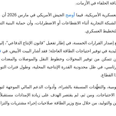
قة الحلفاء في الأزمات.
عسكرية الأمريكية، فيما
أوضح
الجيش الأمر
 التجارية أثناء الانقطاعات أو الاضطرابات، وأن حماية البنية التح
ن التخطيط العسكري.
 إصدار القرارات الخمسة، في إطار تفعيل "قانون الإنتاج الدفاعي"، إلى 
ليدية في توفير احتياجات الطاقة العاجلة؛ فقد أشار البيت الأبيض، في
ق
ية لن تتمكن من توفير المحولات وخطوط النقل والموصلات والمعدات ال
اسي، في ظل محدودية القدرة الإنتاجية المحلية، وطول فترات التوريد
 القطاع.
مية، والتعهُّدات المسبقة بالشراء، وأدوات الدعم المالي الموجهة لت
ذه الاحتياجات. ومن ثم، لم يقتصر الهدف على زيادة الإمدادات مستقبلاً،
زين والتوليد، من خلال منح وزير الطاقة صلاحيات إجراء مشتريات والتزا