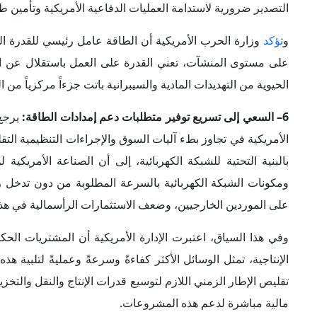
التصدير ضرورية لاستدامة العمليات الدفاعية الأمريكية وتأمين طا
و
تؤكد
وزارة الحرب الأمريكية أن الطاقة عامل رئيسي للقدرة ال
على مستوى المنشآت، تعني القدرة على العمل باستقلال عن الشبكة
الحيوية من التهديدات المادية والسيبرانية باتت جزءاً مركزياً م
6– السعي إلى تسريع توفير متطلبات دعم إمدادات الطاقة:
يرجع
الأمريكية في تجاوز بطء آليات السوق والإجراءات التنظيمية التق
بالبنية التحتية للشبكة الكهربائية، إلى أن الصناعة الأمريك
ومكونات الشبكة الكهربائية بالسرعة المطلوبة من دون تدخل رئ
على الموردين الخارجيين، وضعف الاستثمارات الرأسمالية في هذا
وفي هذا السياق، اعتبرت الإدارة الأمريكية أن المشتريات الحكو
الإنتاجية، تمثل الوسائل الأكثر كفاءةً وسرعةً وعمليةً لتلبية ه
تقليص الإطار الزمني اللازم لتوسيع قدرات الإنتاج والنقل والتخ
مالية مباشرة لدعم هذه المشروعات.