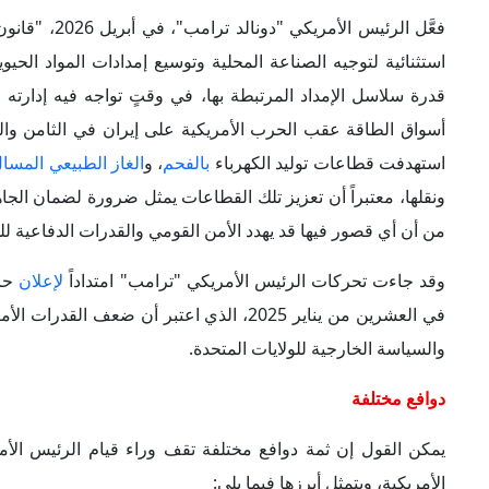
فعَّل الرئيس
استثنائية لتوجيه الصناعة المحلية وتوسيع إمدادات المواد الح
قدرة سلاسل الإمداد المرتبطة بها، في وقتٍ تواجه فيه إدارته 
استهدفت قطاعات توليد الكهرباء
بالفحم
، و
الغاز الطبيعي المسا
ونقلها، معتبراً أن تعزيز تلك القطاعات يمثل ضرورة لضمان الجاه
من أن أي قصور فيها قد يهدد الأمن القومي والقدرات الدفاعية للو
وقد جاءت تحركات الرئيس الأمريكي "ترامب" امتداداً
لإعلان
حال
في العشرين من يناير 2025، الذي اعتبر أن ضع
والسياسة الخارجية للولايات المتحدة.
دوافع مختلفة
يمكن القول إن ثمة دوافع مختلفة تقف وراء قيام الرئيس الأم
الأمريكية، ويتمثل أبرزها فيما يلي: