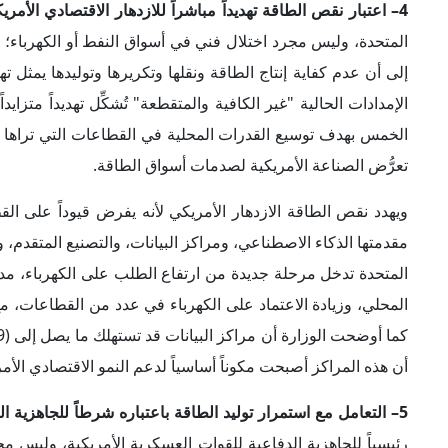
4– اعتبار نقص الطاقة تهديداً مباشراً للازدهار الاقتصادي الأمريكي:
المتحدة، وليس مجرد اختلال فني في أسواق النفط أو الكهرباء؛ 
إلى أن عدم كفاية إنتاج الطاقة ونقلها وتكريرها وتوليدها يمثل ته
الإمدادات الحالية "غير الكافية والمتقطعة" تُشكِّل تهديداً متزاي
الخمس بهدف توسيع القدرات المحلية في القطاعات التي تراها الإ
تعرُّض الصناعة الأمريكية لصدمات أسواق الطاقة.
ويهدد نقص الطاقة الازدهار الأمريكي لأنه يفرض قيوداً على القط
مقدمتها الذكاء الاصطناعي، ومراكز البيانات، والتصنيع المتقدم، و
المتحدة تدخل مرحلة جديدة من ارتفاع الطلب على الكهرباء، مدفو
أن هذه المراكز أصبحت مكوناً أساسياً لدعم النمو الاقتصادي الأمري
5– التعامل مع استمرار توليد الطاقة باعتباره شرطاً للجاهزية الدفاعية الأمريكية:
رئيسياً للجاهزية الدفاعية للقوات العسكرية الأمريكية، وليس