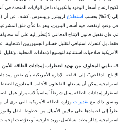
لكبح ارتفاع أسعار الوقود والكهرباء داخل الولايات المتحدة في أ
إلى (34%) بحسب
استطلاع
في وقتٍ ارتفعت فيه أسعار البنزين، وهو ما غذَّى قلق المشر
ثم، فإن تفعيل قانون الإنتاج الدفاعي لا يُنظَر إليه على أنه محا
فقط، بل كتحرك استباقي لتقليل خسائر الجمهوريين الانتخابية،
الأمريكية صلاحيات استثنائية لتوسيع الإمدادات المحلية، وتقليل
3– تنامي المخاوف من تهديد اضطراب إمدادات الطاقة للأمن القومي الأمريكي:
الإنتاج الدفاعي"، إلى قناعة الإدارة الأمريكية بأن نقص إمداد
استراتيجية يمكن أن يستغلها الفاعلون الأجانب المعادون للضغط ع
استقرار إمدادات الطاقة يمثل شرطاً أساسياً لاستمرار عمل الصنا
ويتسق ذلك مع
تقديرات
وزارة الطاقة الأمريكية التي ترى أن وجو
نظراً إلى اعتمادها على ملايين الأميال من خطوط النقل والتو
استراتيجية إذا ارتبطت بسلاسل توريد خارجية أو تعرَّضت لهجمات س