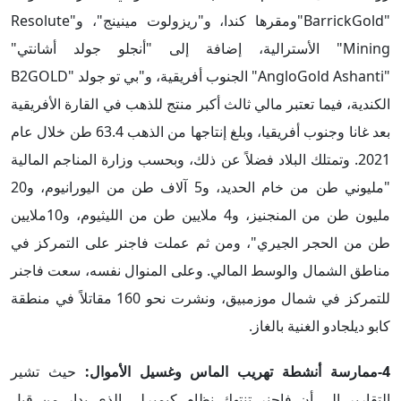
"BarrickGold"ومقرها كندا، و"ريزولوت مينينج"، و"Resolute
Mining" الأسترالية، إضافة إلى "أنجلو جولد أشانتي"
"AngloGold Ashanti" الجنوب أفريقية، و"بي تو جولد "B2GOLD
الكندية، فيما تعتبر مالي ثالث أكبر منتج للذهب في القارة الأفريقية
بعد غانا وجنوب أفريقيا، وبلغ إنتاجها من الذهب 63.4 طن خلال عام
2021. وتمتلك البلاد فضلاً عن ذلك، وبحسب وزارة المناجم المالية
"مليوني طن من خام الحديد، و5 آلاف طن من اليورانيوم، و20
مليون طن من المنجنيز، و4 ملايين طن من الليثيوم، و10ملايين
طن من الحجر الجيري"، ومن ثم عملت فاجنر على التمركز في
مناطق الشمال والوسط المالي. وعلى المنوال نفسه، سعت فاجنر
للتمركز في شمال موزمبيق، ونشرت نحو 160 مقاتلاً في منطقة
كابو ديلجادو الغنية بالغاز.
4-ممارسة أنشطة تهريب ال
م
اس وغسيل الأموال:
حيث تشير
التقارير إلى أن فاجنر تنتهك نظام كيمبرلي الذي يدار من قبل