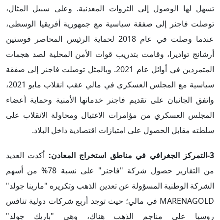
تسهل لها الوصول إلى الثروات المعدنية. وعلى سبيل المثال،
توصلت فاجنر إلى صفقة سياسية مع جمهورية أفريقيا الوسطى،
عندما وصلت في عام 2018 لحماية الرئيس المحاصر فوستين
أرشانج تواديرا، وقامت بتدريب قوات الأمن المحلية لصد هجمات
المتمردين في أوائل عام 2021. وبالمثل توصلت فاجنر إلى صفقة
سياسية مع المجلس العسكري في مالي عقب انقلاب مايو 2021،
واتفق الجانبان على تقديم فاجنر خدماتها الأمنية وحماية أعضاء
المجلس العسكري من مؤامرات الاغتيال ومحاولة الانقلاب على
سلطته مقابل الحصول على امتيازات اقتصادية داخل البلاد.
3-التمركز الجغرافي في مناطق استخراج المعادن:
أكدت العديد
من التقارير حصول شركة "فاجنر" على نسبة 78% من أسهم
الشركة الوطنية المسؤولة عن تعدين الذهب وتكريره "مارينا جولد"
MARENAGOLD في مالي؛ حيث توجد أربع شركات دولية تنافس
روسيا على مناجم الذهب هناك، وهي "باريك جولد"