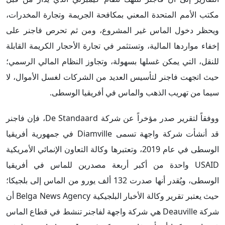
مكتب الأمم المتحدة المعني بمكافحة الجريمة وتجارة المخدرات،
ويحظر دخول الماس غير المشروع، ومن ثم تحرص فاجنر على
إخفاء مواردها المالية، وتستثمر في تجارة الأحجار الكريمة القابلة
للنقل، التي يمكن غسلها بسهولة، وتجاوز النظام المالي الرسمي؛
حيث اتجهت فاجنر لتأسيس العديد من الشركات لغسل الأموال، لا
سيما من تهريب الذهب والماس في أفريقيا الوسطى.
ووفقاً لتقرير صدر مؤخراً عن شركة De Standaard، فإن فاجنر
قد أنشأت شركة واجهة تسمى Diamville في جمهورية أفريقيا
الوسطى في عام 2019، وتعتبرها وكالة التعاون الإنمائي الأمريكية
USAID واحدة من أكبر أربعة مصدرين للماس في أفريقيا
الوسطى، ويُقدر أنها صدرت 132 ألف يورو من الماس إلى بلجيكا؛
حيث يعتبر تقرير وكالة الأخبار البلجيكية Belga News Agency أن
شركة Deauville هي شركة واجهة لفاجنر تنشط في قطاع الماس