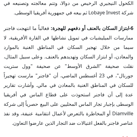
الكحول النيجيري الرخيص من دوالا، وتتم معالجته وتصنيعه في
شركة Lobaye Invest ثم بيعه في جمهورية أفريقيا الوسطى.
6-ابتزاز السكان بالعنف أو دفعهم للهجرة:
فغالباً ما انتهجت فاجنر
ممارسات الميليشيات في تمويل نشاطها في القارة الأفريقية، لا
سيما من خلال تهجير السكان في المناطق الغنية بالموارد
والمعادن، أو ابتزاز السكان وتهديدهم بالعنف. وعلى سبيل المثال،
نقلت صحيفة "الشرق الأوسط" عن صحيفة "وول ستريت
جورنال"، في 23 أغسطس الماضي، أن "فاجنر" مارست تهجيراً
للسكان في المناطق الغنية بالمعادن في مالي. وأشارت تقارير
عدة إلى أن فاجنر استحوذت على قطاع الماس في أفريقيا
الوسطى بإجبار تجار الماس المحليين على البيع حصرياً إلى شركة
Diamville أو المخاطرة بالتعرض لأعمال انتقامية عنيفة، وقد نفذ
عناصر فاجنر بالفعل اغتيالات ضد التجار الذين عارضوا التعاون.