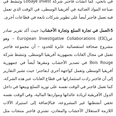
في بانجي، كما أنشأت فاجنر شركة Lobaye Invest وتنشط في
صناعة المواد الغذائية في أفريقيا الوسطى، في الوقت الذي تعمل
فيه تعمل فاجنر أيضاً على تطوير شركات تابعة في قطاعات أخرى.
5-العمل في تجارة السلع وتجارة الأخشاب:
حيث أكد تقرير صادر
عنEuropean Investigative Collaborations (EIC) – وهو
مشروع صحافة استقصائية عابرة للحدود – أن مجموعة فاجنر
تعمل في مجال الغابات بجمهورية أفريقيا الوسطى. وتنشط شركة
Bois Rouge في تصدير الأخشاب ومقرها أيضاً في جمهورية
أفريقيا الوسطى وتعمل كواجهة أخرى لـفاجنر؛ حيث تشير التقارير
إلى أن فاجنر زادت استثماراتها في قطاع الغابات عبر هذه الشركة،
كما تعمل فاجنر في الوقت نفسه على توريد السلع وبيعها في داخل
الدول الأفريقية لزيادة عائداتها ومواردها المالية، وفي الوقت نفسه
تخفي أنشطتها غير المشروعة، فبالإضافة إلى استيراد الآلات
اللازمة لاستغلال الأخشاب والمعادن، تشتري فاجنر منتجات مثل