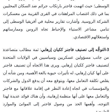
الوسطى؛ حيث اتهمت فاجنر بارتكاب جرائم ضد السكان المحليين
بما في ذلك اغتصاب المراهقات في القرى القريبة من معسكرات
الشركة الروسية. وأشارت تقارير محلية في أفريقيا الوسطى إلى
تنامي مشاعر الاستياء والإحباط تجاه الروس وممارساتهم
واستغلالهم الاقتصادي.
3-التوجُّه إلى تصنيف فاجنر ككيان إرهابي
: ثمة مطالب متصاعدة
من جانب مسؤولين عسكريين وسياسيين في الولايات المتحدة
لتصنيف فاجنر ككيان إرهابي. ويرى هذا الاتجاه أن تصنيف فاجنر
على أنها كيان إرهابي، له تأثيرات حيوية بالغة الأهمية، ومن شأنه أن
يقلص تكلفة التعامل معها، ويتوقع معه أن يدفع الدول والشركات
والمؤسسات في اتجاه إعادة النظر في إقامة علاقاتها مع فاجنر
والتعامل معها على أنها منظمة إرهابية، وأن هناك فوائد عديدة لهذا
التوجه، وأهمها الحد من وصول فاجنر إلى الموانئ والموارد
الطبيعية.