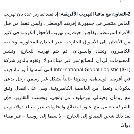
2-التعاون مع مافيا التهريب الأفريقية:
إذ تفيد تقارير عدة بأن تهريب
الماس منتشر في جمهورية إفريقيا الوسطى، وليس فقط من قبل
الأفراد المرتبطين بفاجنر؛ حيث يتم تهريب الأحجار الكريمة في كثير
من الأحيان إلى الأسواق الخارجية عبر البلدان المجاورة، وخاصة
الكاميرون وتشاد والسودان، ثم يتم تهريبه للخارج. وتشير
المعلومات إلى أن البضائع تمر عبر ميناء دوالا، وتقوم بالدور شركة
International Global Logistic (IGL) التي أسسها أنور مادجيدو
في أفريقيا الوسطى، ويديرها حالياً بشكل غير رسمي رجل يدعى
نيكولاي، وتعمل من العاصمة الكاميرونية، وهي على اتصال وثيق
مع رومان وفيتالي بيرفيليف في بانجي. وبحسب التقارير، فإن
الشركة تتعامل مع عبور البضائع والحاويات عبر ميناء دوالا، ويتم
بعد ذلك شحن البضائع إلى الخارج – لا سيما إلى روسيا – عبر ميناء
دوالا.