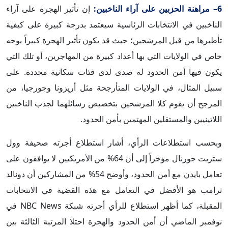
6– مراهنة الحزبين على آراء الناخبين:
إن تأثير الهجرة على آراء
الناخبين في الانتخابات الرئاسية سيعتمد بدرجة كبيرة على كيفية
تأطيرها من قبل المرشحين؛ حيث قد يكون تأثير الهجرة كبيراً بوجه
خاص في الولايات التي بها أعداد كبيرة من المهاجرين، أو تلك التي
يكون فيها أمن الحدود له صدى لدى فئات سكانية محددة. على
سبيل المثال، في الولايات المتأرجحة مثل أريزونا وجورجيا، من
المرجح أن يقوم كلا المرشحين بتخصيص رسائلهما لجذب الناخبين
اللاتينيين والمستقلين المهتمين بأمن الحدود.
وبحسب استطلاعات الرأي، أشار استطلاع أجرته صحيفة وول
ستريت جورنال مؤخراً إلى أن 64% من الأمريكيين لا يوافقون على
تعامل بايدن مع أمن الحدود، وأوضح 54% من المشاركين أن دونالد
ترامب هو الأفضل في التعامل مع هذه القضية في الانتخابات
المقبلة، كما أظهر استطلاع للرأي أجرته شبكة NBC News في
نوفمبر الماضي أن أمن الحدود والهجرة احتلا المرتبة الثالثة بين