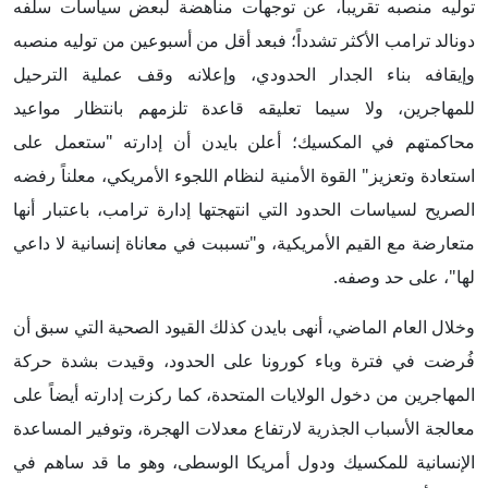
توليه منصبه تقريباً، عن توجهات مناهضة لبعض سياسات سلفه
دونالد ترامب الأكثر تشدداً؛ فبعد أقل من أسبوعين من توليه منصبه
وإيقافه بناء الجدار الحدودي، وإعلانه وقف عملية الترحيل
للمهاجرين، ولا سيما تعليقه قاعدة تلزمهم بانتظار مواعيد
محاكمتهم في المكسيك؛ أعلن بايدن أن إدارته "ستعمل على
استعادة وتعزيز" القوة الأمنية لنظام اللجوء الأمريكي، معلناً رفضه
الصريح لسياسات الحدود التي انتهجتها إدارة ترامب، باعتبار أنها
متعارضة مع القيم الأمريكية، و"تسببت في معاناة إنسانية لا داعي
لها"، على حد وصفه.
وخلال العام الماضي، أنهى بايدن كذلك القيود الصحية التي سبق أن
فُرضت في فترة وباء كورونا على الحدود، وقيدت بشدة حركة
المهاجرين من دخول الولايات المتحدة، كما ركزت إدارته أيضاً على
معالجة الأسباب الجذرية لارتفاع معدلات الهجرة، وتوفير المساعدة
الإنسانية للمكسيك ودول أمريكا الوسطى، وهو ما قد ساهم في