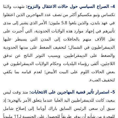
4– الصراع السياسي حول حالات الاعتقال والنزوح:
شهدت ولايتا
تكساس ونيو مكسيكو أكثر من نصف عدد المهاجرين الذين اعتقلوا
في عهد بايدن، والذين بلغوا 5.8 مليون؛ الأمر الذي يشير إلى مدى
تأثيرهم في إجهاد موارد هذه الولايات الحدودية، التي أُجبرت على
نقل الآلاف منهم بالحافلات إلى المدن التي يسيطر عليها
الديمقراطيون في الشمال؛ لتخفيف الضغط على مدنها الحدودية
والضغط على الديمقراطيين. وبسبب التوتر الناتج عن تدفق
اللاجئين، ألقى رؤساء البلديات وحكام الولايات الديمقراطيون في
بعض الحالات اللوم على البيت الأبيض؛ لعدم قيامه بما يكفي
لتخفيف العبء.
5– استمرار تأثير قضية المهاجرين على الانتخابات:
منذ وقت ليس
ببعيد، كانت للديمقراطيين اليد العليا عندما يتعلق الأمر بالهجرة؛ إذ
سبق أن سعى الرئيس السابق باراك أوباما إلى إصلاح شامل
للهجرة من شأنه أن يوفر طريقاً للحصول على الجنسية لـ11 مليوناً