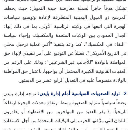
تشكل هدفاً جاهزاً لحملة معارضة جيدة التمويل؛ حيث يخطط
المرشح ذو الميول اليمينية المتطرفة لإعادة وتوسيع سياسات
الهجرة التي اتبعها في ولايته الرئاسية الأولى، بما في ذلك إنهاء
الجدار الحدودي بين الولايات المتحدة والمكسيك، وإحياء سياسة
"البقاء في المكسيك"، كما وعد بتنفيذ "أكبر عملية ترحيل محلي
في التاريخ الأمريكي"، فضلاً عن التوقيع على أمر تنفيذي لإنهاء حق
المواطنة بالولادة "للأجانب غير الشرعيين"؛ وذلك على الرغم من
العقبات القانونية الكبيرة المحتمل أن يواجهها، باعتبار حق المواطنة
بالولادة منصوصاً عليه في التعديل الرابع عشر من الدستور.
2– تزايد الصعوبات السياسية أمام إدارة بايدن:
تواجه إدارة بايدن
وضعاً سياسياً متزايد الصعوبة وسط ارتفاع معدلات الهجرة ارتفاعاً
تاريخياً؛ إذ يفر العديد من المهاجرين من الاضطهاد أو يغادرون
البلدان التي مزَّقتها الحرب إلى الولايات المتحدة؛ من أجل الاستفادة
من الوضع القانوني لهم هناك؛ لذلك يتعرض الرئيس بوتيرة شبه