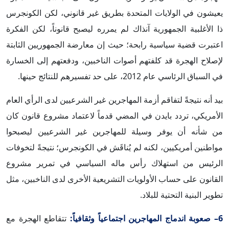
يعيشون في الولايات المتحدة بطريق غير قانوني، لكن الكونجرس
ذا الأغلبية الجمهورية آنذاك لم يمرره ليصبح قانوناً، لكن الفكرة
اعتبرت قضية سياسية رابحة؛ حيث إن معارضة الجمهوريين الثابتة
لإصلاح الهجرة قد كلفتهم أصوات الناخبين، ودفعتهم إلى الخسارة
في السباق الرئاسي عام 2012، على حد تفسيرهم للنتائج حينها.
بيد أنه نتيجةً لتفاقم أزمة المهاجرين غير الشرعيين لدى الرأي العام
الأمريكي، تردد بايدن في المضي قدماً لاعتماد مشروع قانون كان
من شأنه أن يوفر وسيلة للمهاجرين غير الشرعيين ليصبحوا
مواطنين أمريكيين، لكنه لم يُناقَش في الكونجرس؛ نتيجةً لتخوفات
الرئيس من استهلاك رأس ماله السياسي في تمرير مشروع
القانون على حساب الأولويات التشريعية الأخرى لدى الناخبين، مثل
تطوير البنية التحتية للبلاد.
6– صعوبة اندماج المهاجرين اجتماعياً وثقافياً:
تتقاطع الهجرة مع