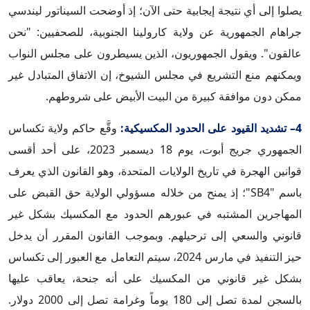
يصلوا إلى أي نتيجة إيجابية حتى الآن؛ إذ أوضحت السيناتور ليندسي
جراهام الجمهورية عن ولاية كارولينا الجنوبية، للصحفيين: "نحن
عالقون". ويقول الجمهوريون، الذين يسيطرون على مجلس النواب
ويمكنهم منع التشريع في مجلس الشيوخ، إن الاتفاق المتبادل غير
ممكن دون موافقة كبيرة من البيت الأبيض على شروطهم.
4– تشديد القيود على الحدود المكسيكية:
وقَّع حاكم ولاية تكساس
الجمهوري جريج أبوت، يوم 18 ديسمبر 2023، على أحد أقسى
قوانين الهجرة في تاريخ الولايات المتحدة، وهو القانون الذي يعرف
باسم "SB4"؛ إذ يمنح من خلاله مسؤولي الولاية حق القبض على
المهاجرين المشتبه في عبورهم الحدود مع المكسيك بشكل غير
قانوني والسعي إلى ترحيلهم. وبموجب القانون المقرر أن يدخل
حيز التنفيذ في مارس 2024، سيتم التعامل مع العبور إلى تكساس
بشكل غير قانوني من المكسيك على أنه جنحة، يعاقب عليها
بالسجن لمدة تصل إلى 180 يوماً وغرامة تصل إلى 2000 دولار.