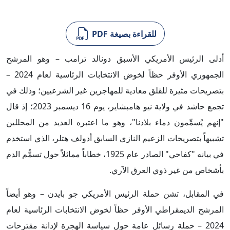
للقراءة بصيغة PDF
أدلى الرئيس الأمريكي الأسبق دونالد ترامب – وهو المرشح
الجمهوري الأوفر حظاً لخوض الانتخابات الرئاسية لعام 2024 –
بتصريحات مثيرة للقلق معادية للمهاجرين غير الشرعيين؛ وذلك في
تجمع حاشد في ولاية نيو هامبشاير، يوم 16 ديسمبر 2023؛ إذ قال
"إنهم يُسمِّمون دماء بلادنا"، وهو ما اعتبره العديد من المحللين
تشبيهاً بتصريحات الزعيم النازي السابق أدولف هتلر، الذي استخدم
في بيانه "كفاحي" الصادر عام 1925، خطاباً مماثلاً حول تسمُّم الدم
بأشخاص من غير ذوي العرق الآري.
في المقابل، تشن حملة الرئيس الأمريكي جو بايدن – وهو أيضاً
المرشح الديمقراطي الأوفر حظاً لخوض الانتخابات الرئاسية لعام
2024 – حملة رسائل عامة حول سياسة الهجرة لإدانة مقترحات