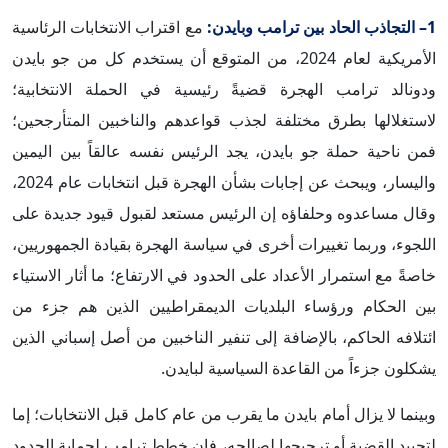
1– التجاذب الحاد بين ترامب وبايدن:
مع اقتراب الانتخابات الرئاسية
الأمريكية لعام 2024، من المتوقع أن يستخدم كل من جو بايدن
ودونالد ترامب الهجرة قضيةً رئيسية في الحملة الانتخابية؛
لاستغلالها بطرق مختلفة لجذب قواعدهم والناخبين المتأرجحين؛
فمن ناحية حملة جو بايدن، يجد الرئيس نفسه عالقاً بين اليمين
واليسار، ويبحث عن إجابات بشأن الهجرة قبل انتخابات عام 2024،
وقال مساعدوه وحلفاؤه إن الرئيس مستعد لقبول قيود جديدة على
اللجوء، وربما تغييرات أخرى في سياسة الهجرة بقيادة الجمهوريين،
خاصةً مع استمرار الأعداد على الحدود في الارتفاع؛ ما أثار الاستياء
بين الحكام ورؤساء البلديات الديمقراطيين الذين هم جزء من
ائتلافه الحاكم، بالإضافة إلى تنفير الناخبين من أصل إسباني الذين
يشكلون جزءاً من القاعدة السياسية لبايدن.
وبينما لا يزال أمام بايدن ما يقرب من عام كامل قبل الانتخابات؛ إما
لتحييد القضية أو ترجيحها لصالحه، فإن خطط ترامب لحماية الحدود