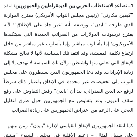
1– تصاعد الاستقطاب الحزبي بين الديمقراطيين والجمهوريين:
انتقد
"
كيفين مكارثي" (رئيس مجلس النواب الأمريكي) مقترح الموازنة
الذي طرحه "بايدن"، ووصفه بأنه "غير جاد على الإطلاق"؛ لأنه
يقترح تريليونات الدولارات من الضرائب الجديدة التي سيتكبدها
الأمريكيون؛ إما بأسلوب مباشر وإما بأسلوب غير مباشر من خلال
ارتفاع تكلفة المعيشة، وقد انتقد تلك السياسة لأنها لا تعالج مشكلة
الإنفاق التي تعاني منها واشنطن، ولأن تلك السياسة لا تهدف إلا إلى
زيادة الإيرادات. وقد دعا الجمهوريون الذين يسيطرون على مجلس
النواب إلى تخفيضات غير محددة في الإنفاق باعتبار ذلك شرطاً
لرفع حد الدين الفيدرالي، بيد أن "بايدن" رفض التفاوض على رفع
سقف الديون، وقد يتفاوض مع الجمهوريين حول طرق لتقليل
العجز، على الرغم من اعتراض الجمهوريين على زيادة الضرائب.
كما انتقد الجمهوريون الإنفاق القياسي لإدارة "بايدن"، ومن بينهم –
على سبيل المثال – زعيم الأقلية في مجلس الشيوخ "ميتش