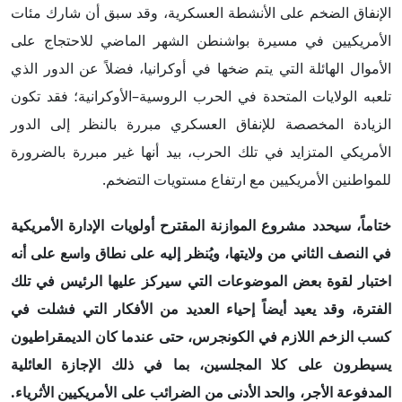
الإنفاق الضخم على الأنشطة العسكرية، وقد سبق أن شارك مئات
الأمريكيين في مسيرة بواشنطن الشهر الماضي للاحتجاج على
الأموال الهائلة التي يتم ضخها في أوكرانيا، فضلاً عن الدور الذي
تلعبه الولايات المتحدة في الحرب الروسية–الأوكرانية؛ فقد تكون
الزيادة المخصصة للإنفاق العسكري مبررة بالنظر إلى الدور
الأمريكي المتزايد في تلك الحرب، بيد أنها غير مبررة بالضرورة
للمواطنين الأمريكيين مع ارتفاع مستويات التضخم.
ختاماً، سيحدد مشروع الموازنة المقترح أولويات الإدارة الأمريكية
في النصف الثاني من ولايته
ا
، ويُنظر إليه على نطاق واسع على أنه
اختبار
ل
قوة بعض الموضوعات التي سيركز عليها الرئيس في تلك
الفترة
،
وقد يعيد أيضاً إحياء العديد من الأفكار التي فشلت في
كسب الزخم اللازم في الكونجرس، حتى عندما كان الديمقراطيون
يسيطرون على كلا المجلسين، بما في ذلك الإجازة العائلية
ال
مدفوعة الأجر، والحد الأدنى من الضرائب على الأمريكيين الأثرياء.