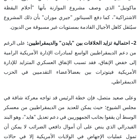
ماكونيل" الذي وصف مشروع الموازنة بأنها "أحلام اليقظة
الاشتراكية"، كما دفع السيناتور "جيري موران" بأن ذلك المشروع
سيُثقل كاهل الأجيال القادمة بمستويات غير مسبوقة من الديون.
2– احتمالية تزايد الخلافات بين "بايدن" والديمقراطيين:
على الرغم
من دعم الديمقراطيين الواسع لمبادرات الإدارة الأمريكية الرامية
إلى خفض الإنفاق، فقد تسبب الإنفاق العسكري المتزايد للإدارة
الأمريكية فيتوترات بين بعضالأعضاء التقدميين في الحزب
الديمقراطي.
وعلى صعيد متصل، فإن خطة الرئيس قد تواجه معركة شاقة في
مجلس الشيوخ؛ حيث يمكن للعديد من الديمقراطيين من معسكر
الوسط أن يقفوا بجانب الجمهوريين في دعم تعديل "هايد"، وهو البند
الفيدرالي الذي ينص على أن أموال دافعي الضرائب لا يمكن أن
تمول عمليات الإجهاض في الولايات الأمريكية إلا في حالات