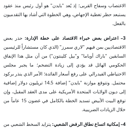
الاغتصاب وسفاح القربى؛ إذ يُعد "بايدن" هو أول رئيس منذ عقود
يستبعد حظر تغطية الإجهاض، وهي الخطوة التي أشاد بها التقدميون
بالفعل.
3– اعتراض بعض خبراء الاقتصاد على خطة الإدارة:
حذر بعض
الاقتصاديين بمن فيهم "لاري سمرز" (الذي كان مستشاراً للرئيسين
السابقين "باراك أوباما" و"بيل كلينتون") من أن مثل هذا الإنفاق
الحكومي الهائل قد يؤدي إلى زيادة التضخم؛ ما يجبر مجلس
الاحتياطي الفيدرالي على رفع أسعار الفائدة؛ الأمر الذي ينذر بركود
محتمل. وتتوقع موازنة "بايدن" إضافة 14.5 تريليون دولار إضافية
إلى ديون الولايات المتحدة الأمريكية على مدى العقد المقبل، وإن
توقع البيت الأبيض تسديد الخطة بالكامل في غضون 15 عاماً من
خلال الزيادات الضريبية.
4– إمكانية اتساع نطاق الرفض الشعبي:
يتزايد السخط الشعبي من