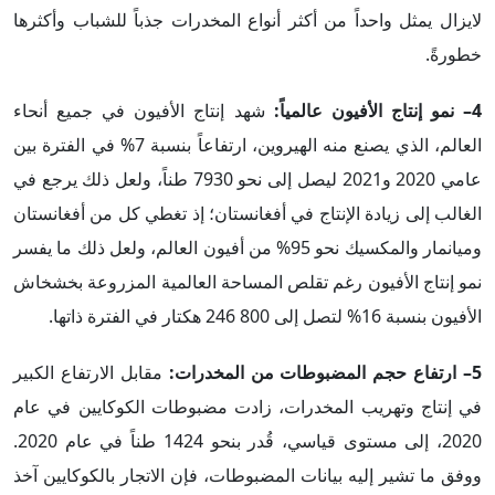
لايزال يمثل واحداً من أكثر أنواع المخدرات جذباً للشباب وأكثرها
خطورةً.
4– نمو إنتاج الأفيون عالمياً:
شهد إنتاج الأفيون في جميع أنحاء
العالم، الذي يصنع منه الهيروين، ارتفاعاً بنسبة 7% في الفترة بين
عامي 2020 و2021 ليصل إلى نحو 7930 طناً، ولعل ذلك يرجع في
الغالب إلى زيادة الإنتاج في أفغانستان؛ إذ تغطي كل من أفغانستان
وميانمار والمكسيك نحو 95% من أفيون العالم، ولعل ذلك ما يفسر
نمو إنتاج الأفيون رغم تقلص المساحة العالمية المزروعة بخشخاش
الأفيون بنسبة 16% لتصل إلى 800 246 هكتار في الفترة ذاتها.
5– ارتفاع حجم المضبوطات من المخدرات:
مقابل الارتفاع الكبير
في إنتاج وتهريب المخدرات، زادت مضبوطات الكوكايين في عام
2020، إلى مستوى قياسي، قُدر بنحو 1424 طناً في عام 2020.
ووفق ما تشير إليه بيانات المضبوطات، فإن الاتجار بالكوكايين آخذ