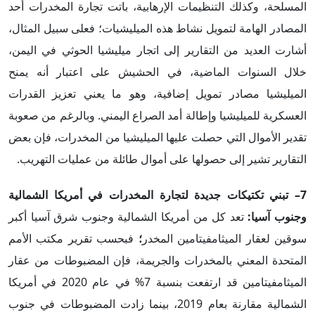
المسلحة، وكذلك التنظيمات الإرهابية، باتت تجارة المخدرات أحد
المصادر الهامة لتمويل نشاط هذه الميليشيات؛ فعلى سبيل المثال،
أشارت العديد من التقارير إلى اتجار ميليشيا الحوثي في اليمن،
خلال السنوات الماضية، في الحشيش على اعتبار أنه يمنح
الميليشيا مصادر تمويل إضافية، وهو ما يعني تعزيز القدرات
العسكرية للميليشيا وإطالة أمد الصراع اليمني. وبالرغم من صعوبة
تقدير الأموال التي حصلت عليها الميليشيا من المخدرات، فإن بعض
التقارير تشير إلى حصولها على أموال طائلة من عمليات التهريب.
7– تبني تكتيكات جديدة لتجارة المخدرات في أمريكا الشمالية
وجنوب آسيا:
تعد كل من أمريكا الشمالية وجنوب شرق آسيا أكبر
سوقين لعقار الميثامفيتامين المخدر
؛
فبحسب تقرير مكتب الأمم
المتحدة المعني بالمخدرات والجريمة، فإن المضبوطات من عقار
الميثامفيتامين قد ارتفعت بنسبة 7% في عام 2020 في أمريكا
الشمالية مقارنة بعام 2019، بينما زادت المضبوطات في جنوب