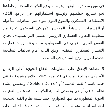
في تنويع مصادر تسليحها، وهو ما سيدفع الولايات المتحدة وحلفاءها
نحو تسريع خططهم وتوسيع استثماراتهم في برامج الذكاء
الاصطناعي العسكري والتفوق الجوي سواء عبر الطائرات المأهولة
أو المُسيرات، إذ سينظُر المعكسر الأمريكي للسوخوي كجزء من
منظومة التعاون العسكري الروسي–الصيني التي تستهدف تحدي
التفوق الجوي الغربي في المحيطين، ما سيدعم زيادة عمليات
الانتشار العسكري المتقدم، وفتح الباب أمام تحالفات تسليحية
جديدة لتعزيز الردع المتبادل في المنطقة.
3- تصاعد الإنفاق على منظومات الدفاع الجوي:
أعلن الرئيس
الأمريكي دونالد ترامب في 20 مايو 2025 إطلاق مشروع دفاعي
جديد باسم "القبة الذهبية" أو "Golden Dome"، ويتضمن إنشاء
نظام دفاعي أرضي وفضائي لحماية الولايات المتحدة من التقنيات
الجوية المتطورة بما فيها الصواريخ، فيما يشبه نظام القبة الحديدية
لدى إسرائيل، وهو ما يأتي في إطار زيادة الإنفاق الدولي على