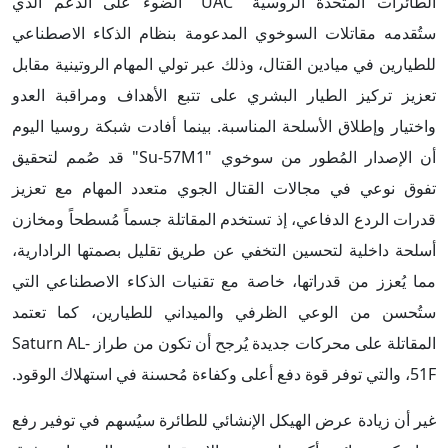
الطائرات المتحدة الروسية "UAC" الضوء على الدعم الذي
ستُقدمه مقاتلات السوخوي المدعومة بنظام الذكاء الاصطناعي
للطيارين في ميادين القتال، وذلك عبر تولي المهام الروتينية مقابل
تعزيز تركيز الطيار البشري على تتبع الأهداف ومراقبة العدو
واختيار وإطلاق الأسلحة المناسبة. بينما أفادت شبكة روسيا اليوم
أن الإصدار المُطور من سوخوي "Su-57M1" قد صُمم لتحقيق
تفوق نوعي في مجالات القتال الجوي متعدد المهام مع تعزيز
قدرات الردع الدفاعي، إذ تستخدم المقاتلة جسماً مُسطحاً ومخازن
أسلحة داخلية لتحسين التخفي عن طريق تقليل بصمتها الرادارية،
مما يُعزز من قدراتها، خاصة مع تقنيات الذكاء الاصطناعي التي
ستُحسن من الوعي الظرفي والميداني للطيارين، كما تعتمد
المقاتلة على محركات جديدة يُرجح أن تكون من طراز Saturn AL-
51F، والتي توفر قوة دفع أعلى وكفاءة مُحسنة في استهلاك الوقود.
غير أن زيادة عرض الهيكل الإنشائي للطائرة سيُسهم في توفير رفع