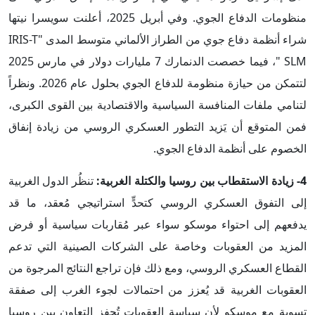
منظومات الدفاع الجوي. وفي أبريل 2025، أعلنت سويسرا نيتها
شراء أنظمة دفاع جوي من الطراز الألماني متوسط المدى "IRIS-T
SLM "، فيما خصصت الدنمارك 7 مليارات دولار في مارس 2025
لتتمكن من حيازة منظومة للدفاع الجوي بحلول عام 2026. ونظراً
لتنامي ملفات المنافسة السياسية والاقتصادية بين القوى الكبرى،
فمن المتوقع أن يَزيد التطور العسكري الروسي من زيادة إنفاق
الخصوم على أنظمة الدفاع الجوي.
4- زيادة الاستقطاب بين روسيا والكتلة الغربية:
تنظُر الدول الغربية
إلى التفوق العسكري الروسي كتحدٍّ استراتيجي مُعقد، ما قد
يدفعهم إلى احتواء موسكو سواء عبر مُقاربات سياسية أو فرض
المزيد من العقوبات وخاصة على الشركات الصينية التي تدعم
القطاع العسكري الروسي، ومع ذلك فإن تراجع النتائج المرجوة من
العقوبات الغربية قد يُعزز من احتمالات لجوء الغرب إلى صفقة
تسوية مع موسكو لأن سياسة العقوبات تُحفز التعاون بين روسيا