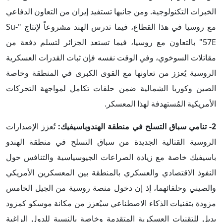
الخبرات التكنولوجية. ومن جانبها تستفيد إيران من التعاون الدفاعي
مع روسيا في هذا القطاع، فيما تدرس الهند مشروعاً لإنتاج "Su-
57E" بالتعاون مع روسيا، فيما تستعد الجزائر لتسلم دفعة من
مقاتلات السوخوي، وفي الوقت نفسه فإن ثبات القدرات العسكرية
الروسية يُعزز من تعاونها مع القوى الكبرى في المنطقة وخاصة
الصين وكوريا الشمالية ضمن حلقات تكامل لمواجهة التحركات
الأمريكية المُستهدفة لهذا المعسكر.
2- تنامي سباق التسلح في منطقة الهندوباسيفيك:
تُعزز الإصدارات
الروسية القتالية الجديدة من سباق التسلح في منطقة الهندو
باسيفيك خاصة مع زيادة الصراعات الجيوسياسية والتنافس حول
النفوذ الاقتصادي والعسكري بالمنطقة بين المعسكرين الأمريكي
والصيني وحلفائهما، إذ إن دخول منصة روسية من الجيل الخامس
مزودة بتقنيات الذكاء الاصطناعي سيُعزز من مكانة موسكو كمزود
بديل للتقنيات العسكرية المتقدمة وخاصة بالنسبة للدول الراغبة