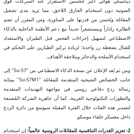
ديناميكي هوائي أكبر لتحسين الاستقرار عند السرعات فوق
الصوتية دون استخدام الحارق اللاحق، مما يَزيد مدى تشغيل
المقاتلة ويُحسن من قدرتها على المناورة، ومن المقرر أن تضم
الطائرة راداراً ومستشعراً جديداً مع دعم الأنظمة الداخلية بالذكاء
الاصطناعي لتسهيل إجراءات الفحص قبل الطيران والاستعداد
للقتال بضغطة زر واحدة؛ لزيادة تركيز الطيارين على التحكم في
استخدام الأسلحة والذخائر وملاحقة الأهداف.
ومن ثم يُعد الإعلان عن نسخة الذكاء الاصطناعي من "Su-57" إلى
جانب الخصائص الشبحية المتقدمة للمقاتلة "Su-57M1" بمثابة
رسالة ردع دفاعي روسي في مواجهة التهديدات المتقدمة
والتطورات التكنولوجية الغربية، كما أن جاهزية الشركة المُصنعة
لتصدير هذه الفئات خلال الفترة المقبلة سيوسع من دائرة الردع
داخل معسكر حلفاء موسكو.
2- تعزيز القدرات التنافسية للمقاتلات الروسية عالمياً:
إن استخدام