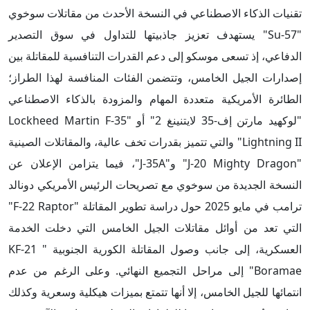
تقنيات الذكاء الاصطناعي في النسخة الأحدث من مقاتلات سوخوي
"Su-57" يستهدف تعزيز جاذبيتها للتداول في سوق التصدير
الدفاعي، إذ تسعى موسكو إلى دعم القدرات التنافسية للمقاتلة بين
إصدارات الجيل الخامس، وتتضمن الفئات المنافسة لهذا الطراز؛
الطائرة الأمريكية متعددة المهام والمزودة بالذكاء الاصطناعي
"لوكهيد مارتن إف-35 لايتنينغ 2" أو "Lockheed Martin F-35
Lightning II" والتي تتميز بقدرات تخف عالية، والمقاتلات الصينية
"J-20 Mighty Dragon" و"J-35A"، فيما يتزامن الإعلان عن
النسخة الجديدة من سوخوي مع تصريحات الرئيس الأمريكي دونالد
ترامب في مايو 2025 حول دراسة تطوير المقاتلة "F-22 Raptor"
التي تعد من أوائل مقاتلات الجيل الخامس التي دخلت الخدمة
العسكرية، إلى جانب وصول المقاتلة الكورية الجنوبية " KF-21
Boramae" إلى مراحل التجميع النهائي. وعلى الرغم من عدم
انتمائها للجيل الخامس، إلا أنها تتمتع بميزات هيكلية وسعرية وكذلك