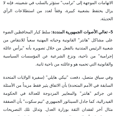
الاتهامات الموجهة إلى "ترامب" ستؤثر بالسلب في شعبيته، فإنه لا
يزال يحتفظ بشعبية كبيرة، وفقاً لعدد من استطلاعات الرأي
الحديثة.
5– تعالي الأصوات الجمهورية المنددة:
سلط كبار المحافظين الضوء
على مشاكل "هانتر" القانونية وحياته المهنية سعياً للانتقاص من
شعبية الرئيس المتدنية بالفعل من خلال تصويره بأنه "يرأس عائلة
إجرامية" من ناحية، ونزع الشرعية عن المؤسسات السياسية
والقانونية التي تحميه هو وعائلته من ناحية ثانية.
وفي سياق متصل، دفعت "نيكي هايلي" (سفيرة الولايات المتحدة
السابقة في الأمم المتحدة) بأن الاتفاق يثير فقط مزيداً من الأسئلة
عن جرائم "هانتر" والمعايير المزدوجة للعدالة في الحكومة
الفيدرالية، كما جادل السيناتور الجمهوري "تيم سكوت" بأن الصفقة
مثال آخر لفقدان الثقة بوزارة العدل. وتدلل تلك التصريحات