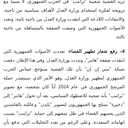
تزيد القضية شعبية "ترامب" في الحزب الجمهوري، لا سيما مع
ترويجه لفكرة استخدام وزارة العدل لأهداف سياسية من ناحية،
والانتقادات اللاذعة التي انتقدت وزارة العدل من ناحية ثانية، وتعدد
الأصوات الجمهورية التي وصفت الصفقة بالمتساهلة من ناحية
ثالثة.
4– رفع شعار تطهير القضاء
: تعددت الأصوات الجمهورية التي
انتقدت صفقة "هانتر"، ونددت بوزارة العدل. وفي هذا الإطار، دفعت
شبكة "سي إن إن" بأن تلك القضية ستؤجج حماس الحزب
الجمهوري لتطهير وزارة العدل، وهو الأمر الذي سيتصدر حملة
المرشح الجمهوري في عام 2024 أياً كان شخصه، مع تصوير
"ترامب" بأنه ضحية للاضطهاد السياسي، بعد أن تحول "هانتر" إلى
"ذخيرة" تسلح بها الجمهوريون لتصوير "بايدن" وعائلته بالفاسدين
الذين يحميهم القضاء في ظل سعيهم إلى حماية "ترامب" بسبب
اتهاماته المتعددة. وعلى الرغم من تعدد التحليلات التي تدفع بأن