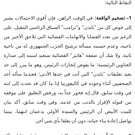
النقاط التالية:
1– تضخيم الواقعة:
في الوقت الراهن، فإن أقوى الاحتمالات يشير
إلى خوض كل من "بايدن" و"ترامب" السباق الرئاسي المقبل، على
الرغم من تعدد القضايا والاتهامات القضائية التي تلاحق الأخير من
ناحية، وعدم حسمه مسألة ترشيح الحزب الجمهوري له من ناحية
ثانية. ولا شك أن صفقة "هانتر" القضائية ستعيد اسمه إلى صدارة
العناوين الرئيسية؛ ما يقوض إنجازات الرئيس، وهو ما يبرر إلى حد
بعيد تعليقات "بايدن" التي أتت في حدها الأدنى؛ فعندما سأله أحد
الصحفيين أثناء وجوده في كاليفورنيا إذا ما كان قد تحدث إلى ابنه
في وقت سابق، قال إنه فخور جداً به، ورفض التعليق على موقفه
من قبوله الإقرار بالذنب من عدمه. وفي وقت سابق، أكد بيان
للبيت الأبيض أن الرئيس والسيدة الأولى يدعمان ابنهما، بينما
يواصل إعادة بناء حياته، دون أن يعلقا بأي شي آخر.