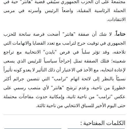
مجتمعةً على أن الحزب الجمهوري سيُبقي قضية "هانتر" حية في
الحملة الرئاسية المقبلة، واضعاً الرئيس وأسرته في مرمى
الانتقادات.
ختاماً
، لا شك أن صفقة "هانتر" أضحت فرصة سانحة للحزب
الجمهوري في توقيت حرج لترامب مع تعدد القضايا والاتهامات التي
تلاحقه، وقد تؤثر سلباً في فرص "بايدن" الانتخابية مع تراجع
شعبيته؛ فتلك الصفقة تمثل إحراجاً سياسياً للرئيس الذي يسعى
لإعادة انتخابه، مع الأخذ في الاعتبار أن ذلك التأثير لا يعدو كونه تأثيراً
نسبيّاً بالنظر إلى لائحة اتهام "ترامب" التي تتضمن جرائم أكثر
خطورةً من ناحية، وعدم ترشح "هانتر" لأي منصب رسمي على
عكس "ترامب" من ناحية ثانية، وإمكانية حدوث مفاجآت محتملة
حتى اليوم الأخير للسباق الانتخابي من ناحية ثالثة.
الكلمات المفتاحية
: