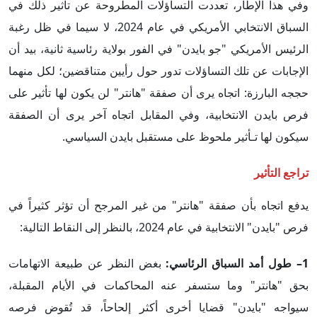
وفي هذا الإطار، تعددت التساؤلات المطروحة عن تأثير ذلك في
السباق الانتخابي الأمريكي في عام 2024، لا سيما في ظل رغبة
الرئيس الأمريكي "جو بايدن" في الفور بولاية رئاسية ثانية، بيد أن
الإجابات عن تلك التساؤلات تدور حول رأيين متناقضين؛ لكل منهما
حججه البارزة: اتجاه يرى أن صفقة "هانتر" لن يكون لها تأثير على
فرص بايدن الانتخابية، وفي المقابل اتجاه آخر يرى أن الصفقة
سيكون لها تـأثير ملحوظ على مستقبل بايدن السياسي.
تراجع التأثير
يدفع اتجاه بأن صفقة "هانتر" من غير المرجح أن تؤثر كثيراً في
فرص "بايدن" الانتخابية في عام 2024، بالنظر إلى النقاط التالية:
1– طول أمد السباق الرئاسي:
بغض النظر عن طبيعة الاتهامات
بحق "هانتر" وما ستسفر عنه المحاكمات في الأيام المقبلة،
سيواجه "بايدن" قضايا أخرى أكثر إلحاحاً، قد تُقوض فرصه