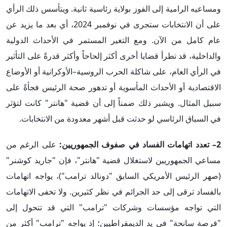
ومساعيه الرامية إلى الفوز بولاية رئاسية ثانية. ويتأسس ذلك الرأي
على أن الانتخابات ستجرى في نوفمبر 2024، أي بعد ما يزيد عن
عام كامل من الآن. ومع التغير المستمر في الأحداث الدولية
والداخلية، قد تطرأ قضايا أخرى أكثر إلحاحاً وأكثر قدرةً على التأثير
في الرأي العام، على شاكلة الحرب الروسية–الأوكرانية أو الأوضاع
الاقتصادية أو الأحداث المأسوية أو تدهور صحة الرئيس فجأةً على
سبيل المثال. ويشير ذلك ضمناً إلى أن قضية "هانتر" كانت لتؤثر
في السباق الرئاسي لو حدثت قبل أشهر معدودة من الانتخابات.
2– تعدد اتهامات الفساد في صفوف الجمهوريين:
على الرغم من
مساعي الجمهوريين لاستغلال قضية "هانتر"، فإن "جاريد كوشنر"
(صهر الرئيس الأمريكي السابق "دونالد ترامب")، يواجه اتهامات
بالفساد ترقى إلى حد الجرائم في نظر كثيرين. ولا تخفى الاتهامات
التي تواجه مؤسسات وشركات "ترامب" التي قد تتحول إلى
"فرصة سانحة" في يد الديمقراطيين؛ إذ يواجه "ترامب" أكثر من