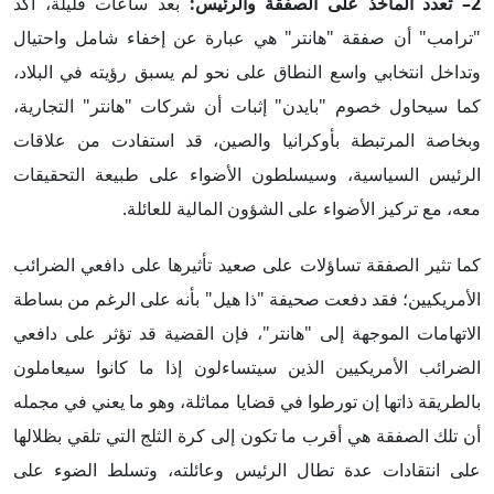
2– تعدد المآخذ على الصفقة والرئيس:
بعد ساعات قليلة، أكد
"ترامب" أن صفقة "هانتر" هي عبارة عن إخفاء شامل واحتيال
وتداخل انتخابي واسع النطاق على نحو لم يسبق رؤيته في البلاد،
كما سيحاول خصوم "بايدن" إثبات أن شركات "هانتر" التجارية،
وبخاصة المرتبطة بأوكرانيا والصين، قد استفادت من علاقات
الرئيس السياسية، وسيسلطون الأضواء على طبيعة التحقيقات
معه، مع تركيز الأضواء على الشؤون المالية للعائلة.
كما تثير الصفقة تساؤلات على صعيد تأثيرها على دافعي الضرائب
الأمريكيين؛ فقد دفعت صحيفة "ذا هيل" بأنه على الرغم من بساطة
الاتهامات الموجهة إلى "هانتر"، فإن القضية قد تؤثر على دافعي
الضرائب الأمريكيين الذين سيتساءلون إذا ما كانوا سيعاملون
بالطريقة ذاتها إن تورطوا في قضايا مماثلة، وهو ما يعني في مجمله
أن تلك الصفقة هي أقرب ما تكون إلى كرة الثلج التي تلقي بظلالها
على انتقادات عدة تطال الرئيس وعائلته، وتسلط الضوء على