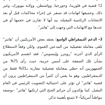
12 قضية في فلوريدا، وجورجيا، وواشنطن، وولاية نيويورك، وغير
ذلك. وجميعها اتهامات قد تسفر عن إجراء محاكمات قبل أو بعد
الانتخابات الرئاسية المقبلة، بيد أنها لا تقارن في حجمها أو في
عددها مع الاتهامات التي وجهت إلى "هانتر".
3– الدعم الديمقراطي الواسع:
يعتقد بعض الأمريكيين أن "هانتر"
تلقى معاملة تفضيلية من المدعين العموم، ولكن وفقاً لاستطلاع
الرأي الذي أجرته "رويترز وإيبسوس"، فقد انقسم الأمريكيون
بشأن تلك الصفقة على أسس حزبية، حيث رأى 75% من
الجمهوريين أنه حظي بمعاملة تفضيلية مقارنة بـ33% فقط من
الديمقراطيين. وهو ما يعني أن كثيراً من الديمقراطيين يرون أن
قضية "هانتر" لن تؤثر على احتمالية التصويت للرئيس في العام
المقبل. كما يؤكدون أن جرائم الجنح التي ارتكبها "هانتر" –بوصفه
مواطناً أمريكياً– لا تتمتع بأهمية تذكر.