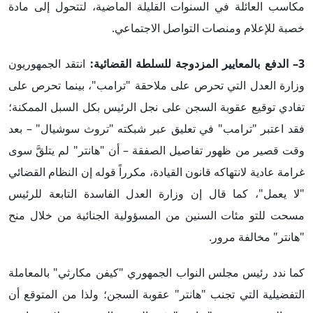
مكاسب العائلة في السنوات القليلة الماضية، لتتحول إلى مادة
خصبة للإعلام ومنصات التواصل الاجتماعي.
3– الدفع بالمعايير المزدوجة للسلطة القضائية:
انتقد الجمهوريون
وزارة العدل التي تحرص على ملاحقة "ترامب"، بينما تحرص على
تفادي توقيع عقوبة السجن على نجل الرئيس بكل السبل الممكنة؛
فقد اعتبر "ترامب" في تعليق عبر شبكته "تروث سوشيال" – بعد
وقت قصير من ظهور تفاصيل الصفقة – أن "هانتر" لم يتلقَّ سوى
غرامة عادية لانتهاكه قانون القيادة، مكرراً قوله إن النظام القضائي
"لا يعمل"، كما قال إن وزارة العدل الفاسدة التابعة للرئيس
مسحت للتو مئات السنين من المسؤولية الجنائية من خلال منح
"هانتر" مخالفة مرور.
كما ندد رئيس مجلس النواب الجمهوري "كيفن مكارثي" بالمعاملة
التفضيلية التي تجنب "هانتر" عقوبة السجن؛ ولذا من المتوقع أن