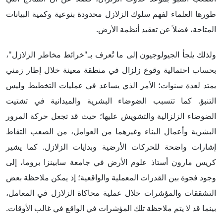
طورها العلماء لفهم سلوك الزلازل محدودة بنوعية وكمية البيانات
المتاحة، فضلاً عن تعقيد أنظمة الأرض.
ولذلك يلجأ الجيولوجيون إلى ما تُعرف بـ"خرائط مخاطر الزلازل"،
بحساب احتمالية وقوع زلزال في منطقة معينة خلال إطار زمني
يمتد لعدة سنوات؛ الأمر الذي يساعد في عمليات التخطيط وليس
التنبؤ. كما تتسبب الضوضاء البشرية والميدانية في تشتيت
الضوضاء الزلزالية والتشويش عليها؛ حيث قد تجعل حركة المرور
البشرية وأعمال البناء وغيرهما من العوامل، من الصعب التقاط
إشارات واضحة للحركات الأرضية وبدايات الزلازل. كما يشير
كريس مارون أستاذ علوم الأرض في جامعة سابينزا بروما، إلى
وجود فجوة بين القدرات المعملية والواقعية؛ إذ يمكن ملاحظة بعض
التشققات والمؤشرات خلال عملية محاكاة الزلازل في المعامل،
بينما قد لا يتم ملاحظة تلك المؤشرات في الواقع في غالب الأوقات.