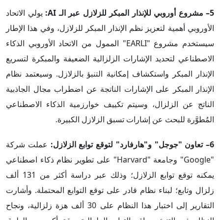
5– مشروع أوروبي للإنذار المبكر للزلازل عبر الـ AI:
يولي الاتحاد
الأوروبي أهمية لتعزيز نظم الإنذار المبكر للزلازل، وفي هذا الإطار
سيستخدم مشروع "EARLI" الممول من الاتحاد الأوروبي الذكاء
الاصطناعي لتحديد الإشارات الزلزالية الضعيفة والمبكرة لتسريع
الإنذار المبكر واستكشاف إمكانية التنبؤ بالزلازل. وسيعتمد نظام
الإنذار المبكر على الإشارات الناتجة عن اضطراب مجال الجاذبية
الناتج عن الزلزال، وسيتم تكييف خوارزمية الذكاء الاصطناعي
المُطوَّرة للبحث عن إشارات تسبق الزلازل الكبيرة.
6– تعاون "جوجل" و"هارفارد" لتوقع توابع الزلازل:
عملت شركة
"Google" وجامعة "Harvard" على تطوير نظام ذكاء اصطناعي
يمكنه توقع توابع الزلازل؛ وذلك عبر دراسة أكثر من 131 ألف
زلزال وتابع؛ لبناء نظام قادر على توقع التوابع المحتملة. وأشارت
التقارير إلى اختبار هذا النظام على 30 ألف هزة زلزالية، ونجاح