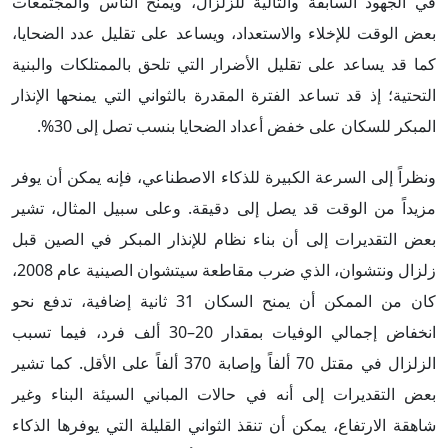
في الجهود السابقة والتالية للزلزال، ويمنح الناس والمجتمعات
بعض الوقت للإخلاء والاستعداد، ويساعد على تقليل عدد الضحايا،
كما قد يساعد على تقليل الأضرار التي تلحق بالممتلكات والبنية
التحتية؛ إذ قد تساعد الفترة المقدرة بالثواني التي يمنحها الإنذار
المبكر للسكان على خفض أعداد الضحايا بنسب تصل إلى 30%.
ونظراً إلى السرعة الكبيرة للذكاء الاصطناعي، فإنه يمكن أن يوفر
مزيداً من الوقت قد يصل إلى دقيقة. وعلى سبيل المثال، تشير
بعض التقديرات إلى أن بناء نظام للإنذار المبكر في الصين قبل
زلزال ونتشوان، الذي ضرب مقاطعة سيتشوان الصينية عام 2008،
كان من الممكن أن يمنح السكان 31 ثانية إضافية، تدفع نحو
انخفاض إجمالي الوفيات بمقدار 20–30 ألف فرد، فيما تسبب
الزلزال في مقتل 70 ألفاً وإصابة 370 ألفاً على الأقل. كما تشير
بعض التقديرات إلى أنه في حالات المباني السيئة البناء وغير
شاهقة الارتفاع، يمكن أن تنقذ الثواني القليلة التي يوفرها الذكاء