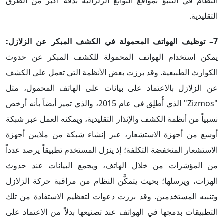
النظام في التنبؤ بمواقع التوابع الزلزالية بدقة أكبر من الطرق
التقليدية.
7– توظيف الهواتف المحمولة في الكشف المبكر عن الزلازل:
يمكن استخدام الهواتف المحمولة للكشف المبكر عن حدوث
الكوارث الطبيعية. وقد برزت بعض الأنظمة التي تعمل على الكشف
عن الزلازل بالاعتماد على بيانات على الهاتف المحمول، مثل
"Zizmos" الذي أُطلِق في عام 2015، والذي تميز أيضاً بأنه أرخص
نسبياً من أنظمة الكشف والإنذار التقليدية، ويمكنه العمل عبر شبكة
أوسع من أجهزة الاستشعار، عبر إنشاء شبكة من ملايين أجهزة
الاستشعار المنخفضة التكلفة؛ إذ ينزل المستخدم تطبيقاً يرصد عدداً
من المؤشرات من خلال الهاتف، ويجمع البيانات عند حدوث
الهزات، ويرسلها؛ بحيث يتمكَّن النظام من مراقبة حركة الزلازل
وتنبيه المستخدمين. وقد برزت دعوات لتعظيم الاستفادة من تلك
التطبيقات بدمجها في الهواتف عند تصنيعها بدلاً من الاعتماد على