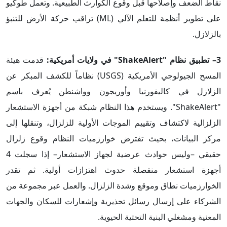
نقاط الضعف وإصلاحها قبل وقوع الكوارث الطبيعية. وتعمل طوكيو
على تطوير أنظمة للتعلم الآلي (ML) تراقب حركة الأرض للتنبؤ
بالزلازل.
3– تطبيق نظام "ShakeAlert
"
في ولايات أمريكية:
قدمت هيئة
المسح الجيولوجي الأمريكية (USGS) نظاماً للكشف المبكر عن
الزلازل في كاليفورنيا وأوريجون وواشنطن يُعرف باسم
"ShakeAlert". ويستخدم هذا النظام شبكة من أجهزة الاستشعار
الزلزالية لاكتشاف وتقييم الموجات الأولية للزلزال، وتنقلها إلى
مركز البيانات، بحيث تفترض خوارزميات النظام وقوع زلزال
حقيقي –وليس حوادث عرضية لجهاز الاستشعار– إذا سجلت 4
أجهزة استشعار منفصلة حدوث اهتزازات أولية. ثم تقدر
الخوارزميات نطاق وموقع وشدة الزلزال. والعمل عبر مجموعة من
الشركاء على إرسال رسائل تحذيرية وإشعارات للسكان والجهات
المعنية ومشغلي البنية التحتية الحيوية.