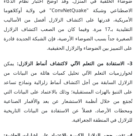
ضوضاء الخلفية في المنزل. وقد أوضح اختبار نظام الذكاء
الاصطناعي وشبكة "ConvNetQuake" في ولاية أوكلاهوما
الأمريكية، قدرتها على اكتشاف الزلازل أفضل من الأساليب
التقليدية بـ17 مرة. وفيما كان من الصعب اكتشاف الزلازل
الصغيرة جداً بسبب الضوضاء الأرضية، فإن الشبكة الجديدة قادرة
على التمييز بين الضوضاء والزلازل الحقيقية.
3– الاستفادة من التعلم الآلي لاكتشاف أنماط الزلازل:
يمكن
لخوارزميات التعلم الآلي تحليل كميات هائلة من البيانات من
الزلازل السابقة من أجل اكتشاف أنماط زلزالية ونماذج تساعد
على التنبؤ بالهزات المستقبلية؛ وذلك بالاعتماد على البيانات التي
تُجمَع من خلال أنظمة الاستشعار عن بعد والأقمار الصناعية
ومحطات الأرصاد، فضلاً عن الاستفادة من البيانات التاريخية
للزلازل في المنطقة الجغرافية.
4– تقدير حجم الزلازل الكبيرة بالاعتماد على إشارات الجاذبية: