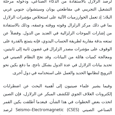
لرصد الزلازل بالاستفادة من الذكاء الصناعي، ودخوله مرحلة
التشغيل التجريبي في مقاطعتي يونان وسيتشوان جنوبي غربي
البلاد؛ إذ تعمل الخوارزميات الآلية على استخلاص مؤشرات الزلازل
بما في ذلك مركز الزلزال وقوته ووقته وعمقه، وذلك بالاستفادة
من إشارات الموجات الزلزالية في العديد من الدول. وفضلاً عن
تمتعه بدقة مقاربة لطريقة الحساب اليدوي، فإنه يتمتع بالقدرة على
الوقوف على مؤشرات مصدر الزلزال في غضون ثانية إلى ثانيتين،
ومعالجة كميات هائلة من البيانات. وقد نجح النظام الصيني في
تحديد بيانات الزلازل في عدة الدول بشكل ناجح. ما دفع بكين نحو
الترويج لنظامها الحديد والعمل على استخدامه في دول أخرى.
وفيما يشير علماء صينيون إلى أهمية البحث عن اضطرابات
إلكترونات الغلاف الجوي للكشف المبكر عن الزلازل، فإن الصين
اتخذت بعض الخطوات في هذا الشأن. فبعدما أطلقت بكين القمر
الصناعي الصيني Seismo–Electromagnetic (CSES) لرصد