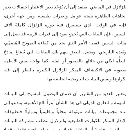
للزلازل في الماضي، يفتقد إلى أن يُؤخَذ بعين الاعتبار احتمالات تغير
اتجاهات الظاهرة نتيجة عوامل وتغيرات طبيعية. ومن جهة أخرى،
فإنه في الوقت الذي تستغرق فيه دورة الزلزال كاملةً آلاف
السنين، فإن البيانات التي تُجمَع تعود إلى فترات قريبة قد تصل إلى
مئات السنين فقط؛ الأمر الذي يحد من كفاءة النموذج المُصمَّم،
وبُعده التاريخي، ويجعل البعض يتهم تلك البيانات التي تُصَاغ نماذجُ
التعلُّم الآلي من خلالها بالقصور أو القلة، كما تواجه بعض الأنظمة
صعوبة في الاكتشاف المبكر للزلازل الكبيرة بالنظر إلى قلة
تكرارها ونقص البيانات التاريخية الخاصة بها.
وتعتبر العديد من التقارير أن ضمان الوصول المفتوح إلى البيانات
المهمة والتعاون الدولي في هذا الشأن أمراً بالغ الأهمية، وتدعو إلى
بناء مجموعات بيانات موثوقة محلياً وإقليمياً ودولياً؛ فتطبيقات
الإنذار المبكر للكوارث الطبيعية والزلازل تتطلب مشاركة البيانات
بين الدول، خاصةً أن الزلازل قد لا تضرب دولة واحدة فقط، وقد لا