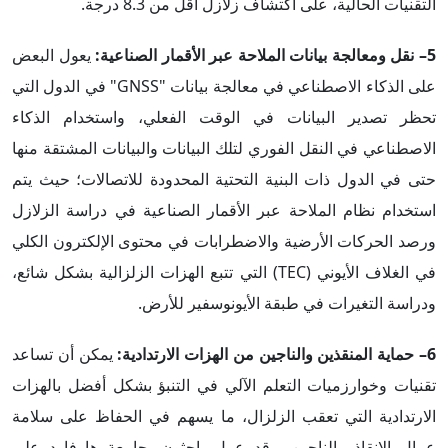
التقنيات الحالية، على اكتشاف زلازل أقل من 8.3 درجة.
5– نقل ومعالجة بيانات الملاحة عبر الأقمار الصناعية:
يعول البعض
على الذكاء الاصطناعي في معالجة بيانات "GNSS" في الدول التي
تحظر تصدير البيانات في الوقت الفعلي، واستخدام الذكاء
الاصطناعي في النقل الفوري لتلك البيانات والبيانات المشتقة منها
حتى في الدول ذات البنية التحتية المحدودة للاتصالات؛ حيث يتم
استخدام نظام الملاحة عبر الأقمار الصناعية في دراسة الزلازل
ورصد الحركات الأرضية والاضطرابات في محتوى الإلكترون الكلي
في الغلاف الأيوني (TEC) التي تتبع الهزات الزلزالية بشكل شائع،
ودراسة التغيرات في طبقة الأيونوسفير للأرض.
6– حماية المنقذين والناجين من الهزات الارتدادية:
يمكن أن تساعد
تقنيات وخوارزميات التعلم الآلي في التنبؤ بشكل أفضل بالهزات
الارتدادية التي تعقب الزلزال، ما يسهم في الحفاظ على سلامة
عمال الإنقاذ والناجين. وقد عمل باحثون بجامعة هارفارد على