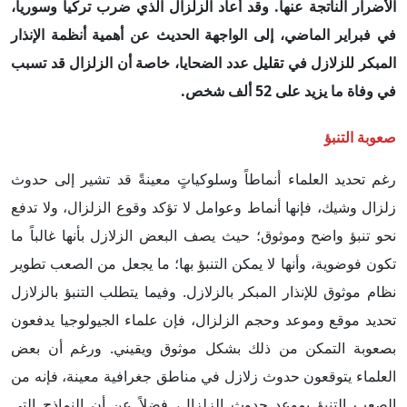
الأضرار الناتجة عنها. وقد أعاد الزلزال الذي ضرب تركيا وسوريا،
في فبراير الماضي، إلى الواجهة الحديث عن أهمية أنظمة الإنذار
المبكر للزلازل في تقليل عدد الضحايا، خاصة أن الزلزال قد تسبب
في وفاة ما يزيد على 52 ألف شخص.
صعوبة التنبؤ
رغم تحديد العلماء أنماطاً وسلوكياتٍ معينةً قد تشير إلى حدوث
زلزال وشيك، فإنها أنماط وعوامل لا تؤكد وقوع الزلزال، ولا تدفع
نحو تنبؤ واضح وموثوق؛ حيث يصف البعض الزلازل بأنها غالباً ما
تكون فوضوية، وأنها لا يمكن التنبؤ بها؛ ما يجعل من الصعب تطوير
نظام موثوق للإنذار المبكر بالزلازل. وفيما يتطلب التنبؤ بالزلازل
تحديد موقع وموعد وحجم الزلزال، فإن علماء الجيولوجيا يدفعون
بصعوبة التمكن من ذلك بشكل موثوق ويقيني. ورغم أن بعض
العلماء يتوقعون حدوث زلازل في مناطق جغرافية معينة، فإنه من
الصعب التنبؤ بموعد حدوث الزلزال، فضلاً عن أن النماذج التي