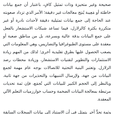
صحيحة وغير متحيزة وذات تمثيل كافٍ، باعتبار أن جمع بيانات
خاطئة أو مَعِيبة يُنتِج معالجات غير دقيقة؛ الأمر الذي تزداد صعوبته
عند الحاجة إلى جمع بيانات تمثيلية دقيقة لأحداث نادرة أو غير
متكررة بكثرة كالزلازل، فيما تساعد شبكات الاستشعار بالفعل
على جمع البيانات بدقة عالية وبسرعة، بل من مناطق صعبة أو
معقدة على مستوى الطبوغرافيا والتضاريس، وهي المعلومات التي
يصعب الحصول عليها بطرق تقليدية أخرى؛ لذلك من المهم زيادة
الاستثمارات والتطوير لتقنيات الاستشعار، وزيادة محطات رصد
الزلازل. وتعتبر البنية التحتية للاتصالات بوجه عام مهمة لجمع
البيانات من جهة، ولإرسال التنبيهات والتحذيرات من جهة ثانية.
وبالنظر إلى الحجم الكبير للبيانات التي تُجمَع، فإن ثمة تحديات
مرتبطة بمعالجة البيانات الضخمة وحساب خوارزميات التعلم الآلي
المعقدة.
وثمة تحدٍّ آخر يتمثل في أن الاستناد إلى بيانات السجلات السابقة