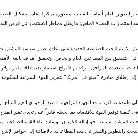
والتطوير العام أساساً لتقنيات متطورة يمكنها إعادة تشكيل الصناع
 استثمارات القطاع الخاص؛ ما يقلل مخاطر الاستثمار في فرص النمو 
ل الاستراتيجية الصناعية الجديدة على إعادة تصور سياسة المشتريات 
في التنسيق بين القطاعين العام والخاص، وتحقيق أهداف بالغة الأهمية
باستخدام نماذج مدفوعة بالنتائج – مثل الجوائز والتحديات والمسابقات 
لى إطلاق مبادرة "صنع في أمريكا" لتعزيز القوة الشرائية للحكومة ال
إلى قاعدة صناعية تدفع الجهود لمواجهة التهديد الوجودي لتغير المناخ، 
في كيفية توفير القوة للاقتصاد، بما يجعله قادراً على تحدي تغير المنا
ئة الموارد بسرعة نحو إزالة الكربون، وإعادة بناء القوة الصناعية م
بحث والتطوير والنشر في هذه القطاعات، بالإضافة إلى حوافز الإنتاج ا