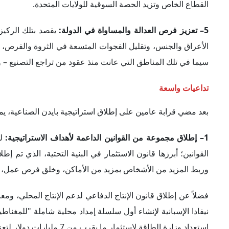
القطاع الخاص وتزيد الحصة السوقية للولايات المتحدة.
5– تعزيز فرص العدالة والمساواة في الدولة:
يقصد بتلك الركيزة
الأعراق والجنس، وتقليل الفجوات المتسعة في الثروة والفرص، وإط
سيما في تلك المناطق التي عانت منذ عقود من تراجع التصنيع – 
تداعيات واسعة
بعد مضي قرابة عامين على إطلاق استراتيجية بايدن الصناعية، ي
1– إطلاق مجموعة من القوانين الداعمة لأهداف الاستراتيجية:
ل
القوانين؛ أبرزها قانون الاستثمار في البنية التحتية، الذي تم
وربط المزيد من الأشخاص بمزيد من الأماكن، وخلق فرص عمل، ود
فضلاً عن إطلاق قانون الإنتاج الدفاعي لدعم الإنتاج المحلي، وم
استعداد وزارة الطاقة لاستثمار ما يقرب من 7 مليارات دولار لتعزيز سلسلة التوريد المحلية الشاملة للبطاريات.