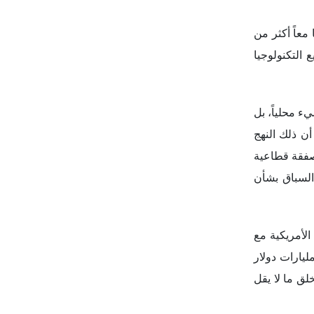
د من التضخم اللذين تم تمرير أحدهما بعد أيامٍ من تمرير الآخر، في أغسطس 2022، وجلبا معاً أكثر من
 التكنولوجيا
يء محلياً، بل
أن ذلك النهج
ل صفقة قطاعية
 قيادة اتفاقية ضريبية عالمية تاريخية مع 136 دولة لوقف السباق بشأن
الأمريكية مع
نفاق عشرات المليارات من الدولارات على الصناعات الجديدة. ووفقاً لأبحاث Financial Times، التزمت الشركات بنحو 204 مليارات دولار
لموصلات والتكنولوجيا النظيفة اعتباراً من 14 أبريل 2023، بما يَعِد بخلق ما لا يقل