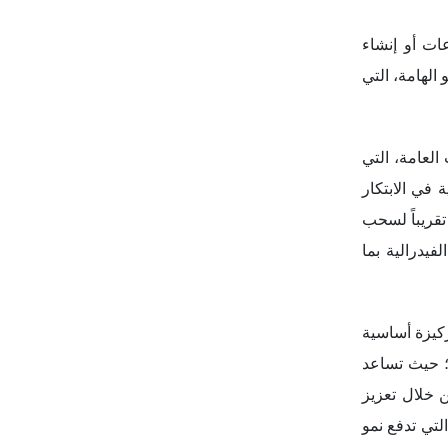
ات أو إنشاء
الهامة، التي
العامة، التي
 في الابتكار
المتعددة المراحل – وقد تم اقتراح استثمار بقيمة 50 مليار دولار تقريباً لسحب
فيدرالية بما
ركيزة أساسية
خ؛ حيث تساعد
ن خلال تعزيز
لتي تدفع نمو