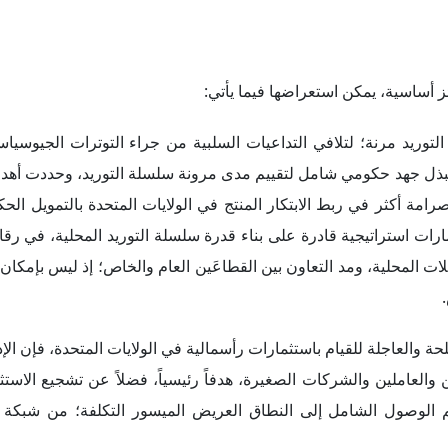
 أساسية، يمكن استعراضها فيما يأتي:
توريد مرنة؛ لتلافي التداعيات السلبية من جراء التوترات الجيوسياس
 ببذل جهد حكومي شامل لتقييم مدى مرونة سلسلة التوريد، وحددت أهدا
مة أكثر في ربط الابتكار المنتج في الولايات المتحدة بالتمويل الح
رات استراتيجية قادرة على بناء قدرة سلسلة التوريد المحلية، في رقائ
 أشباه الموصلات المحلية، ومد التعاون بين القطاعَين العام والخاص؛ إذ ليس بإمكا
لحة والعاجلة للقيام باستثمارات رأسمالية في الولايات المتحدة، فإن الإد
 والعاملين والشركات الصغيرة، هدفاً رئيسياً، فضلاً عن تشجيع الاستث
 الوصول الشامل إلى النطاق العريض الميسور التكلفة؛ من شبكة 