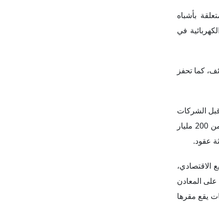
علقة بأشباه
الكهربائية في
ئف، كما تحفز
 قبل الشركات
المختلفة لإجراءات بايدن الداعمة لاستراتيجيته الصناعية، قد ساهمت على نحو كبير في زيادة فرص العمل؛ إذ ساعد الإعلان عن أكثر من 200 مليار
ة عقود.
ع الاقتصادي،
 على المعادن
ات يقع مقرها