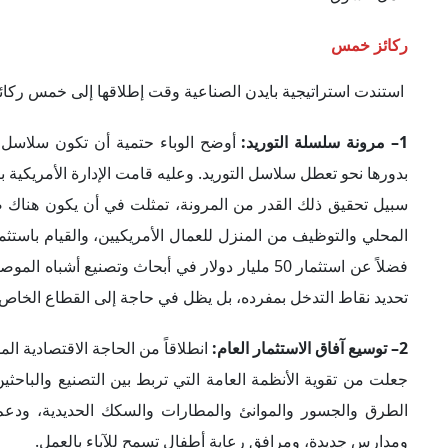
ركائز خمس
استندت استراتيجية بايدن الصناعية وقت إطلاقها إلى خمس ركائز
1–
مرونة سلسلة التوريد:
أوضح الوباء حتمية أن تكون سلاسل ال
بدورها نحو تعطل سلاسل التوريد. وعليه قامت الإدارة الأمريكية
سبيل تحقيق ذلك القدر من المرونة، تمثلت في أن يكون هناك صرا
المحلي والتوظيف من المنزل للعمال الأمريكيين، والقيام باستثما
فضلاً عن استثمار 50 مليار دولار في أبحاث وتصنيع
تحديد نقاط التدخل بمفرده، بل يظل في حاجة إلى القطاع الخاص.
2– توسيع آفاق الاستثمار العام:
انطلاقاً من الحاجة الاقتصادية الم
جعلت من تقوية الأنظمة العامة التي تربط بين التصنيع والباحثين
الطرق والجسور والموانئ والمطارات والسكك الحديدية، ودعم
ومدارس جديدة، ومرافق رعاية أطفال تسمح للآباء بالعمل.