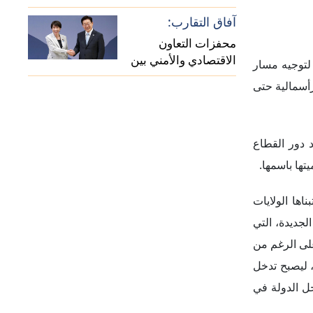
آفاق التقارب:
محفزات التعاون
الاقتصادي والأمني بين
 لتوجيه مسار
اليابان وكوريا الجنوبية
رأسمالية حتى
صعود دور القطاع
تها باسمها.
اها الولايات
لجديدة، التي
على الرغم من
، ليصبح تدخل
خل الدولة في