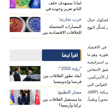
لماذا يستهدف حلف
الناتو تعزيز وجوده في
منطقة القوقاز؟
حرب تجارية:
ه رسمياً في الانتخابات الرئاسية 2024 بعد كثير من الشكوك حيال
المسارات المحتملة
ُشكِّل النهج
للخلافات الاقتصادية بين
الصين وأوروبا
شفت جائحة كوفيد–19 عن نقاط ضعف عدة في الاقتصاد
اقرأ ايضاً
طورة، وهو ما
ي استراتيجية
"رؤية 2050":
 تحقيق الانتعاش
أبعاد تطور العلاقات بين
 الأمريكيين،
فرنسا وإندونيسيا
لقوانين التي
مسار التطبيع:
تُساعد على تحقيق الهدف، وهي القوانين الممثلة في مشاريع قوانين الإنفاق الضخمة للكونجرس الأخيرة – كقانون خطة الإنقاذ الأمريكية (ARP)،
ما مستقبل العلاقات بين
م (IRA) – إذ جسَّدت تلك القوانين محوراً وطنياً،
تركيا وأرمينيا؟