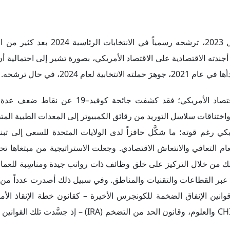
قبل أيام من إعلان الرئيس الأمريكي "جو بايدن"، يوم 25 إبريل 2023، ترشح
ندته الاقتصادية على الاقتصاد الأمريكي، بصورة تشير إلى احتمالية أن ي
 2024، في حال ترشحه.
اللافت أن هذه الاستراتيجية ارتبطت بالأزمات التي واجهها الاقتصاد الأمريكي؛ فقد ك
واختناقات سلاسل التوريد من رقائق الكمبيوتر إلى المعدات الطبية المت
كي رغم قوته؛ ما شكَّل حافزاً لدى الولايات المتحدة للسعي إلى تبن
حة وعُرف عالمياً بعام التعافي والانتعاش الاقتصادي. وجعلت الاستراتيجية من مبتغاها
لك من خلال التركيز على خلق وظائف ذات رواتب جيدة ومناسِبة للعمال
ة، عبر القطاعات والتقنيات والمناطق. وفي سبيل ذلك أصدرت عدداً من ا
وقانون الاستثمار في البنية التحتية والوظائف (IIJA)، وقانون CHIPS والعلوم، وقانون الحد من التضخ