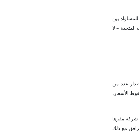
للمساواة بين
المتحدة – لا
إصدار عدد من
غوط الأسعار،
ع شركة مقرها
يل 500.000 سيارة كهربائية سنوياً. وترافق مع ذلك