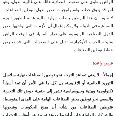
الراهن ينطوي على ضغوط اقتصادية هائلة على غالبية الدول، وهو
أمر قد يعوق خطط واستراتيجيات بعض الدول لتوطين الصناعات،
لا سيما أن هذا التوطين يتطلب موارد مالية هائلة لتطوير البنية
الصناعية في الدولة. ولا يمكن إغفال أن الأزمات التي تواجهها بعض
الدول الصناعية الرئيسية، على غرار ألمانيا، في الوقت الراهن
ونتيجة للحرب الأوكرانية، تدلل على الصعوبات التي قد تعترض
خطط توطين الصناعات.
فرص واعدة
إجمالاً.. لا يعني تصاعد التوجه نحو توطين الصناعات نهاية سلاسل
التوريد العالمية أو الإقليمية، بل كل ما في الأمر أن ثمة أسباباً
تكنولوجية وبيئية وجيوسياسية تشير إلى حتمية خوض تلك التجربة
والسعي نحو توطين بعض الصناعات الهامة على المدى المتوسط؛
فتوطين الصناعات من شأنه أن يمنح الحكومات وشعوبها
والشركات العاملة على أراضيها مرونة نسبية في أوقات التوترات