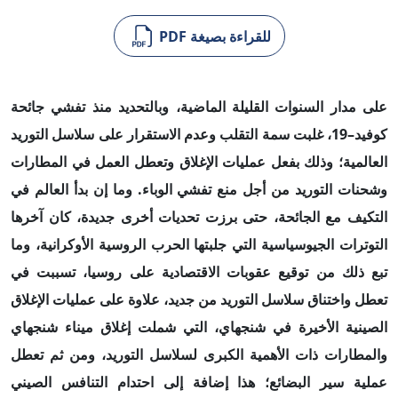
للقراءة بصيغة PDF
على مدار السنوات القليلة الماضية، وبالتحديد منذ تفشي جائحة
كوفيد–19، غلبت سمة التقلب وعدم الاستقرار على سلاسل التوريد
العالمية؛ وذلك بفعل عمليات الإغلاق وتعطل العمل في المطارات
وشحنات التوريد من أجل منع تفشي الوباء. وما إن بدأ العالم في
التكيف مع الجائحة، حتى برزت تحديات أخرى جديدة، كان آخرها
التوترات الجيوسياسية التي جلبتها الحرب الروسية الأوكرانية، وما
تبع ذلك من توقيع عقوبات الاقتصادية على روسيا، تسببت في
تعطل واختناق سلاسل التوريد من جديد، علاوة على عمليات الإغلاق
الصينية الأخيرة في شنجهاي، التي شملت إغلاق ميناء شنجهاي
والمطارات ذات الأهمية الكبرى لسلاسل التوريد، ومن ثم تعطل
عملية سير البضائع؛ هذا إضافة إلى احتدام التنافس الصيني