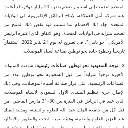
المتحدة انضمت إلى استثمار ضخم يقدر بـ20 مليار دولار، قد أعلنت
عنه شركة أنتل العملاقة، لإنتاج الرقائق الإلكترونية في الولايات
المتحدة. جاء ذلك الاهتمام لما تسبب فيه نقص ذلك المنتج من
تضخم متزايد في الولايات المتحدة، وهو الاتفاق الذي اعتبره الرئيس
الأمريكي "جو بايدن"، في تصريح له يوم 21 يناير 2022، استثماراً
تاريخياً وخطوة جادة نحو توطين صناعة أشباه الموصلات.
2– توجه السعودية نحو توطين صناعات رئيسية:
شهدت السنوات
الأخيرة توجهاً متزايداً من قبل السعودية نحو توطين عدد من
الصناعات الرئيسية، على غرار صناعة أشباه الموصلات. وفي ذلك
الإطار، جرى تنظيم المنتدى الأول السعودي لأشباه الموصلات،
الذي عقد في الرياض في الفترة بين 30–31 مارس الماضي، من
قبل كل من جامعة الملك عبد الله للعلوم والتقنية، ومدينة الملك
عبد العزيز للعلوم والتقنية، وهيئة تنمية البحث والتطوير والابتكار،
في سبيل مناقشة سبل تنمية وتوطين صناعة أشباه الموصلات في