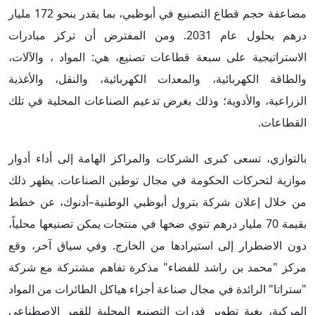
مضاعفة حجم قطاع التصنيع في أبوظبي، بما يقدر بنحو 172 مليار
درهم بحلول عام 2031. ومن المفترض أن تركز مبادرات
الاستراتيجية على سبعة قطاعات تصنيع، هي: المواد ، والآلات،
والطاقة الكهربائية، والمعدات الكهربائية، والنقل، والأغذية
الزراعية، والأدوية؛ وذلك بغرض تدعيم الصناعات المحلية في تلك
القطاعات.
بالتوازي، تسعى كبرى الشركات والمراكز الهامة إلى أداء أدوار
موازية لتحركات الحكومة في مجال توطين الصناعات. يظهر ذلك
من خلال إعلان شركة بترول أبوظبي الوطنية–أدنوك، عن خطط
بقيمة 70 مليار درهم تنوي ضخها في منتجات يمكن تصنيعها محلياً،
دون الاضطرار إلى استيرادها من الخارج. وفي سياق آخر، وقع
مركز "محمد بن راشد للفضاء" مذكرة تفاهم مشتركة مع شركة
"ستراتا" الرائدة في مجال صناعة أجزاء هياكل الطائرات من المواد
المركبة، بغية تطوير قدرات التصنيع المحلية للقمر الاصطناعي