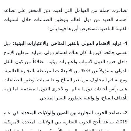
تضافرت جملة من العوامل التي لعبت دور المحفز على تصاعد
اهتمام العديد من دول العالم بتوطين الصناعات خلال السنوات
القليلة الماضية، نستعرض أبرزها فيما يأتي:
1–
تزايد الاهتمام الدولي بالتغير المناخي والاعتبارات البيئية:
قبل
تفشي جائحة كورونا، كان هناك اهتمام دولي متزايد بتوطين الإنتاج
داخل حدود الدول لأسباب واعتبارات بيئية، انطلاقاً من كون النقل
الدولي مسؤولاً عن 33% من الانبعاثات المرتبطة بالتجارة العالمية.
ومع تفاقم المخاوف من تغير المناخ وتبعاته، بات توطين الصناعات
على رأس أجندات دول العالم، وبالأحرى الدول المتقدمة الملتزمة
بأهداف المناخ، والواعية بخطورة التغير المناخي.
2– تصاعد الحرب التجارية بين الصين والولايات المتحدة:
في عام
2019، ساعد تأجج الحرب التجارية بين الولايات المتحدة الأمريكية
والصين، وتصاعد التنافس الصيني الأمريكي، على نمو الرغبة لدى