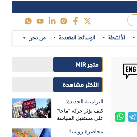
محاصرة روسيا:
لماذا يستهدف حلف
ينيا ومساعي
الناتو تعزيز وجوده في
 الروسي، فقد
منطقة القوقاز؟
حرب تجارية:
 الاتحاد الاقتصادي
الأنشطة
الوسائط المتعددة
من نحن
المسارات المحتملة
 عن تحركاتها
للخلافات الاقتصادية بين
ثر من مناسبة
الصين وأوروبا
اقرأ ايضاً
رض تمسّ جوهر
أولويات "بيرنهام":
السياسات المحتملة
للحكومة البريطانية
تها في
منظمة
الجديدة
ف بها دولياً
تكلفة "بريكست":
لماذا تتصاعد دعوات