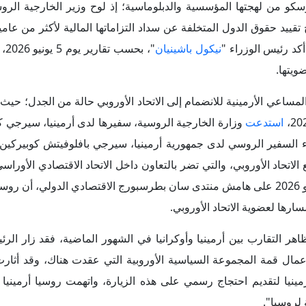
 لروسيا".
نوات الأخيرة تراجع ملامح التنسيق الأمني والعسكري بين أرمينيا و
من الفيدرالي الروسي على منافذ أرمينيا؛ إذ لطالما شكل انتشار قوا
بر الحدودية الرئيسية، ومنها مطار زفارتنوتس الدولي، أحد أبرز مظا
كومة "باشينيان" في إنهاء هذا الوجود تدريجياً وبشكل منظم. وقد
وتس
" الدولي في يريفان، حيث تسلمت قوات حرس الحدود الأرمينية م
س 2024، رغم تحذيرات موسكو من تداعيات ذلك على العلاقات الثنائية. أعقب ذلك اتفاقٌ سياس
قضى بانسحاب القوات الروسية من معبر "
أغاراك
" الحدودي مع 
رئيس الوزراء الأرميني "نيكول باشينيان"، يوم 30 ديسمبر 2024، أن روسيا أكملت سحب قوات حرس الحدود الروسية من
يُعد ملف
القاعدة العسكرية الروسية (102)
في مدينة "غيومر
ونه يمثل التجسيد الأبرز للوجود العسكري الروسي في أرمينيا منذ تس