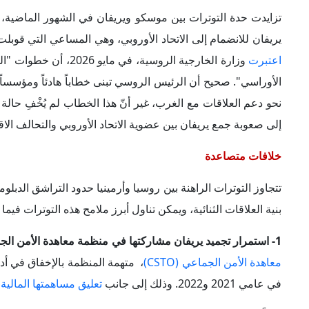
ورداً على هذا التحدي غير المسبوق من دولة عضو، صعّدت موس
لافروف" بإمكانية تفعيل
المادة 20
من ميثاق المنظمة، التي تتيح 
تعليق التصويت أو التمثيل وصولاً إلى احتمال الفصل. من جانبه، 
تغير سياستها الحالية، وأنها غير مكترثة بالنقاشات الدائرة حول عض
2- الجدل حول مساعي انضمام أرمينيا إلى الاتحاد الأوروبي:
تثير 
في أكثر من مناسبة معارضتها لهذه المساعي، ففي شهر مايو 2026،
موسكو لإجراء مشاورات. وذكرت الوزارة في بيان: "تم استدعاء
لإجراء مشاورات بشأن خطوات القيادة الأرمينية نحو التقارب مع ا
الأسعار التفضيلية والميزات الاقتصادية الممنوحة لأرمينيا تمويل م
3- استياء روسيا من التقارب بين أرمينيا وأوكرانيا:
تصاعدت مظاهر
"زيلينسكي" أرمينيا في شهر مايو 2026، وذلك للمشاركة في أعمال قمة المجموعة السياسية الأوروبية التي عقدت هناك، وقد أثارت هذه
استياء موسكو، إذ استدعت وزارة الخارجية الروسية مبعوث أرم