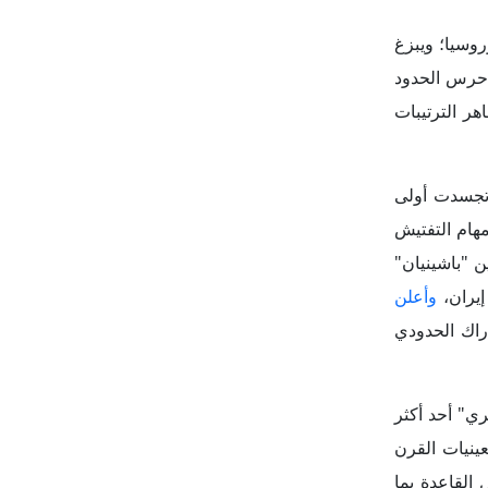
شغيل القاعدة بما
يمية.
يادة الحالية
َّر هذه الأعباء
ياً غير متوازن
ي 7 يونيو 2026 في أرمينيا أهمية
ض لروسيا؛ إذ
لأوروبي، وهو
م ذلك أسفرت
وات، بما مكّنه من الحصول على (64) مقعداً برلمانياً وتشكيل
ا في المرتبة