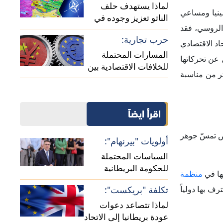
عودة بريطانيا إلى الاتحاد
روسي "سيرجي
الأوروبي؟
تعقيدات الساحل:
ين، بما يشمل
دلالات استئناف العلاقات
حسب تقارير يوم 5 يونيو 2026، أن أرمينيا لن
الدبلوماسية بين الجزائر
ومالي
ث أبدت موسكو
وبيركين، إلى
، إلى موسكو
ي". كما
أكدت
ي، أن روسيا لا تنوي عبر
يس الأوكراني
الزيارة
بإتاحة فرصة