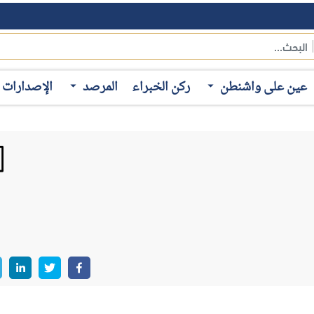
 وخصوصاً في ظل تنامي التوجهات الداعمة للارتباط بالغرب داخل أرم
ت باستياء من جانب موسكو التي ترى في تحركات أرمينيا تهديداً للنفوذ
، في مايو 2026، أن خطوات "القيادة الأرمينية نحو التقارب مع الاتحاد الأوروبي تضر بالتعاون داخل
عين على واشنطن
ركن الخبراء
المرصد
الإصدارات
ى الروابط التاريخية بين روسيا وأرمينيا محاولاً إقناع يريفان بالعدول
 الاستياء الروسية من مواقف النظام الأرميني؛ لا سيما أنه أشار في أك
قتصادي الأوراسي.
بلوماسي أو السجالات الإعلامية لتشمل إجراءات عملية ملموسة على الأ
يلي:
اتخذت أرمينيا في
فبراير 2024
، قراراً استراتيجياً بتجميد مشارك
 التزاماتها الدفاعية تجاهها خلال الهجمات التي استهدفت أراضيها المعتر
ي ميزانية المنظمة لعامين متتاليين منذ 2024.