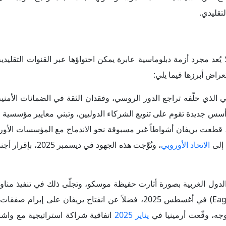
جه، وقّعت أرمينيا في
يناير 2025
اتفاقية شراكة استراتيجية مع وا
 مع مساعي يريفان للابتعاد عن النفوذ الروسي، توسع الحضور الأوروب
يعملون على رصد الأوضاع على الحدود مع أذربيجان. وقرر مجلس الاتحاد الأوروبي في أبريل 2026 إنشاء و
EUPM Armenia
)، والتي صُممت خصيصاً لمساعدة مؤ
ينة والسيبرانية التي غالباً ما يكون مصدرها الفواعل الروسية المستا
لأرمينية والوكالة الأوروبية لحرس الحدود والسواحل (
Frontex
) لتعزيز
يتوقع أن يتسارع مسار التقارب السياسي والاقتصادي بين أوروبا و
ينيا أجندة استراتيجية طموحة جديدة للشراكة بين الاتحاد الأوروبي وأرم
صرفت
المفوضية الأوروبية (34) م
الأوروبية وبنك الاستثمار الأوروبي ووزارة الإدارة الإقليمية والبنية التح
اع رفيع المستوى لإطلاق "منصة أجندة الترابط" في بروكسل، وذكرت