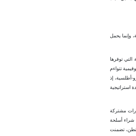
شنطن، تضمنت
ي في المجال
200
) فرد
نشر بعثة مدنية ثانية ضمن سياسة الأمن
سسات الدولة
ءة من توجهات
 إدارة الحدود
أرمينيا خلال
ينيا، مدعومة
ليون يورو لأرمينيا لدعم
تية الأرمينية
 الوزارة أن