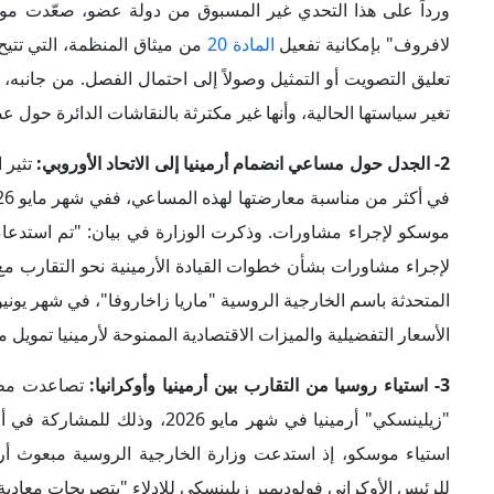
للرئيس الأوكراني ​فولوديمير زيلينسكي للإدلاء "بتصريحات معادية
4- تراجع التنسيق الأمني والعسكري بين أرمينيا وروسيا:
شهدت الس
في هذا الصدد انتهاء مهام قوات حرس الحدود التابعة لجهاز الأ
الروسية على الحدود الأرمينية مع تركيا وإيران، وفي بعض المعا
الأمنية بين الدولتين منذ عقد التسعينيات في القرن الماضي.
ولكن في إطار توجهها لإعادة ترسيخ سيادتها الوطنية، شرعت ح
الخطوات الرمزية في إنهاء الوجود الروسي داخل مطار "
زفارتن
والسيطرة في المطار في أغسط
والرئيس "فلاديمير بوتين" خلال محادثات موسكو في
أكتوبر 2024
الوحيد مع إيران.
5- تصاعد الجدل حول القاعدة العسكرية الروسية (102) في "غيومري":
ملفات العلاقات الأرمينية–الروسية تعقيداً وحساسية، نظراً لك