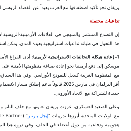
هجومية ودفاعية من دول أعضاء في الحلف. وفي ذروة هذا التو
بنوداً لتعزيز الاستقرار الأمني وبناء القدرات الدفاعية.
2- توسع الحضور الأوروبي في المجال الأمني الأرميني:
بالتوازي
الأمني عبر بعثة المراقبة المدنية التابعة للاتحاد الأوروبي (EUMA)، التي مُددت ولايتها في فبراير 2025 لعامين إضافيين لتضم أكثر من (
والدفاع المشتركة (CSDP)، تُعرف باسم بعثة الشراكة الأوروبية في أرمينيا (
الأرمينية في تعزيز مرونتها وقدرتها على التصدي للتهديدات الهج
يريفان، بالإضافة إلى توقيع مذكرات تفاهم بين وزارة الداخلية ا
وتبادل الخبرات.
3- تسارع مسار التقارب السياسي والاقتصادي بين أوروبا وأرمينيا:
الفترة القادمة؛ ففي ديسمبر 2025،
اعتمد
الاتحاد الأوروبي وأرم
بخطة مرونة ونمو بقيمة (270) مليون يورو للفترة 2024-2027. وفي 19 يونيو 2026،
القطاع الخاص في البلاد. وفي شهر يونيو 2025،
وقعت
المفوضية 
مذكرة تفاهم بشأن النوايا المشتركة، وذلك على هامش الاجتم