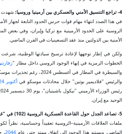
الماضي. ويستند هذا الوجود إلى اتفاق ممتد حتى عام
2044
تتضمنه من معدات ثقيلة ومنظومات مراقبة، في إطار اعتُبر تاريخياً 
غير أن هذا الملف دخل مرحلة إعادة تقييم حادة داخل أروقة صنع الق
مجحفة، خصوصاً عدم حصول أرمينيا على أي عائد مالي مقابل اس
بنحو (60) مليون دولار سنوياً، تشمل جوانب لوجستية وغذائية ور
يمسّ جوهر السيادة المالية للدولة.
6- فوز المعسكر المعارض لموسكو في الانتخابات البرلمانية الأرمينية:
استثنائية؛ إذ تجاوزت كونها تنافساً حزبياً تقليدياً لتتحول إلى
تمحورت خيارات الناخبين بين تثبيت نهج الانفتاح على السلام مع 
نهج الحكومة الحالية، في مقابل توجهات معارضة دعت إلى الحفاظ
وجرت الانتخابات في بيئة سياسية شديدة الاستقطاب، وفي ظل
النتائج عن
فوز حزب "العقد المدني"
الحكومة مجدداً، فيما حل تحالف "أرمينيا القوية"، بقيادة الملي