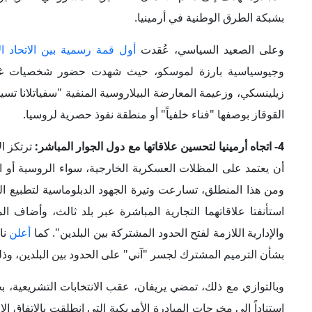
وإنهاء النزاع حول
ناجورنو كاراباخ.
5- تزايد الاندماج الأرميني في مبادرات الربط الإقليمي:
يفرض الا
غير أن فتح الحدود المغلقة مع كل من تركيا وأذربيجان سيتحول إل
باعتبارها دولة حبيسة اعتمدت على مسارات تجارية محدودة وخاض
وفي هذا الإطار، تتجه يريفان بقوة إلى الاندماج في الممرات الت
الدوليين"، حيث تم
توقيع
ترامب من أجل السلام والازدهار الدوليين. وتهدف هذه
المبادرة
ممرات تجارية حديثة تربط جنوب القوقاز بتركيا والأسواق الأوروبي
6- إمكانية توظيف موسكو ورقة الطاقة في الضغط على أرمينيا:
عقود طويلة الأجل وبأسعار تفضيلية. ولم يتوانَ
الكرملين
عن ال
"دميتري بيسكوف"، في أواخر 