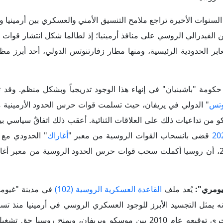
، جرى توقيعه عام 2010 بين موسكو ويريفان، ويمنح روسيا حق ت
جزءاً من ترتيبات الحماية الأمنية الأرمينية في مواجهة التهديدات الإقل
رار في يريفان، حيث تتركز الانتقادات على بنود الاتفاق التي تُعدها الق
تخدام أراضيها، إلى جانب
تحملها
نحو (50%) من تكاليف التشغيل، وتُقد
واتب ودعماً تشغيلياً، وهو ما بات يُنظر إليه داخلياً باعتباره عبئاً اقتصاد
اكتسبت
الانتخابات البرلمانية
التي جرت ف
 استفتاء سياسي واسع على المسار الاستراتيجي لحكومة "باشينيان" المناه
دول الجوار، وتقليص النفوذ الروسي، والمضي قدماً في مسار الاندماج ا
 على العلاقات الوثيقة مع موسكو.
 مزاعم حول تدخل روسيا عبر حملات إعلامية مناهضة للحكومة، ورغ
بقيادة "باشينيان" بنسبة تقارب (49.74%) من الأص
اردير الروسي-الأرميني "سامفيل كارابيتيان" والداعم للتقارب مع روسي