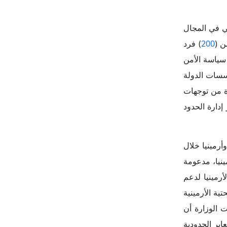
ابر الحدودية
القمة دلالات رمزية
 فولوديمير
 بمنطقة جنوب
ستدام لا يمكن
 دول الجوار.
كيا وأرمينيا
عمال التقنية
202، توقيع مذكرة تفاهم مع أرمينيا
في يريفان.
 مع
أذربيجان
،