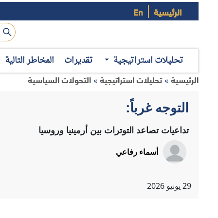
الرئيسية
En
تزايدت حدة التوترات بين موسكو ويريفان في الشهور الماضية،
يريفان للانضمام إلى الاتحاد الأوروبي، وهي المساعي التي قوبل
اعتبرت
وزارة الخارجية الروسية
تحليلات استراتيجية
تقديرات
المخاطر التالية
الأوراسي". صحيح أن الرئيس الروسي تبنى خطاباً هادئاً ومؤسساً عل
نحو دعم العلاقات مع الغرب، غير أنّ هذا الخطاب لم يُخْفِ حالة
إلى صعوبة جمع يريفان بين عضوية الاتحاد الأوروبي والتحالف الا
خلافات متصاعدة
تتجاوز التوترات الراهنة بين روسيا وأرمينيا حدود التراشق الد
بنية العلاقات الثنائية، ويمكن تناول أبرز ملامح هذه التوترات فيما 
1- استمرار تجميد يريفان مشاركتها في منظمة معاهدة الأمن الجماعي:
معاهدة الأمن الجماعي (CSTO)
، متهمة المنظمة بالإخفاق في أداء
في عامي 2021 و2022. وذلك إلى جانب
تعليق مساهمتها المالية
ف