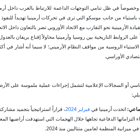
كو من لهجتها المؤسسية والدبلوماسية؛ إذ لوح وزير الخارجية ال
تقييد حقوق الدول المتخلفة عن سداد التزاماتها المالية لأكثر من عام
أكد رئيس الوزراء "
نيكول باشينيان
"، ب
ويتها.
المساعي الأرمينية للانضمام إلى الاتحاد الأوروبي حالة من الجدل؛ حي
استدعت
وزارة الخارجية الروسية، سفيرها لدى أرمينيا، سيرجي ك
 السفير الروسي لدى جمهورية أرمينيا، سيرجي بافلوفيتش كوبيركين
لاتحاد الأوروبي، والتي تضر بالتعاون داخل الاتحاد الاقتصادي الأوراس
المتحدثة باسم الخارجية الروسية "ماريا زاخاروفا"، في شهر يونيو 2026 على هامش منتدى سان بطرسبورج الاقتصادي الدول
سارها لعضوية الاتحاد الأوروبي.
 التقارب بين أرمينيا وأوكرانيا في الشهور الماضية، فقد زار الرئ
ينيا لتقديم احتجاج رسمي على هذه الزيارة، واتهمت روسيا أرمينيا 