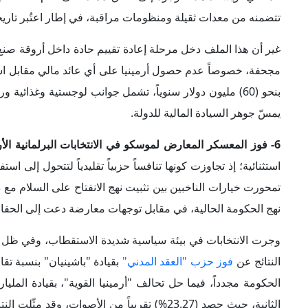
الثانية، حيث حصد (23.27%) تقريباً من الأصوا
يريفان نحو تأكيد اصطفافها مع الغرب بعيداً عن الفضاء الروسي ال
تداعيات محتملة
إن التصدع المستمر والمنهجي في العلاقات الأرمينية-الروسية لا 
هذا التحول في طياته تداعيات استراتيجية بعيدة المدى، يمكن است
1- إعادة هيكلة التحالفات الاستراتيجية لأرمينيا:
أدى الفراغ الأم
موسكو، إلى دفع أرمينيا نحو إعادة صياغة منظومتها الأمنية على
مع المنظومة الغربية كبديل للنموذج الأوراسي. وفي هذا السياق
أقر البرلمان في مارس 2025 قانوناً يدعم إطلاق مسار الانضمام إلى
جديدة للشراكة مع الاتحاد الأوروبي.
وعلى الصعيد العسكري، عززت يريفان تعاونها مع حلف الناتو و
مع الولايات المتحدة، أبرزها تدريبات "
إيجل بارتنر