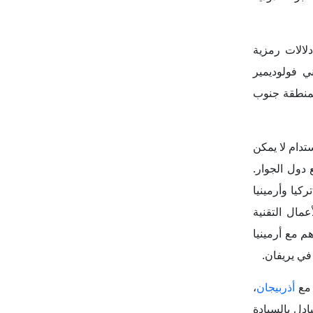
م الحدود والاعتراف المتبادل بالسيادة
سبة ليريفان،
صادها لعقود،
ام والازدهار
أن التعاون الاستراتيجي المتعلق بمسار
ميني في شبكة
تعتمد يريفان
بين (85%–90%) من هذا الغاز حصرياً من روسيا عبر
اسة الروسية
ينيا قد تخسر هذه