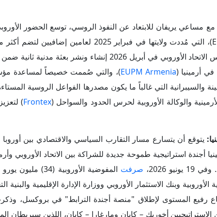
استراتيجيين أخوريك – كايان ومارغارا – كايان، اللذين سيربطان المع
وروبي وأرمينيا
في يريفان في مايو 2026، وقد حملت هذه 
رفيعة كأمين عام حلف الناتو "مارك روته"، والرئيس الأوكراني
سيخانوسكايا"، في إشارة إلى أن بروكسل والغرب بأسره لم يعد يعترف
استراتيجية الأرمينية الجديدة على قناعة براجماتية مفادها أن الأمن الم
غربية، بل على تسوية النزاعات التاريخية وإقامة علاقات مستقرة مع
ات مع تركيا، ففي مايو 2026،
أعلنت
وزارة الخارجية التركية أن تر
متحدث باسم الخارجية التركية، أونجو كيتشيلي، في بيان: "تستمر الأ
نائب الرئيس التركي جودت يلماز، في شهر مايو 6
ك على هامش القمة الثامنة للمجموعة السياسية الأوروبية التي عُقدت 
حذر نحو استكمال الهدف الأهم المتمثل في توقيع معاهدة سلام نهائية