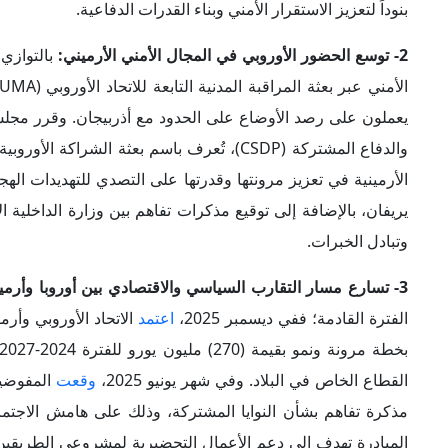
المبادرة تهدف إلى دعم الأعمال التحضيرية لمشروعي الطريقين ال
بشبكة الطرق الوطنية في أرمينيا.
وعلى الصعيد السياسي، عُقدت
أول قمة رسمية بين الاتحاد الأ
وجيوسياسية بارزة لموسكو، حيث شهدت حضور شخصيات غربية 
زيلينسكي، وزعيمة المعارضة البيلاروسية المنفية "سفياتلانا ت
القوقاز بوصفها "فناء خلفياً" أو منطقة نفوذ حصرية لروسيا.
4- اتجاه أرمينيا لتحسين علاقاتها مع دول الجوار المباشر:
ترتكز ال
أن يعتمد على المظلات العسكرية الخارجية، سواء الروسية أو ال
ومن هذا المنطلق، تسارعت وتيرة الجهود الدبلوماسية لتطبيع العلاق
استأنفتا علاقاتهما التجارية المباشرة عبر بلد ثالث، وأضاف ال
والإدارية اللازمة لفتح الحدود المشتركة بين البلدين". كما
أعلن
بشأن الترميم المشترك لجسر "آني" على الحدود بين البلدين، وذل
وبالتوازي مع ذلك، تمضي يريفان، عقب الانتخابات التشريعية، ب