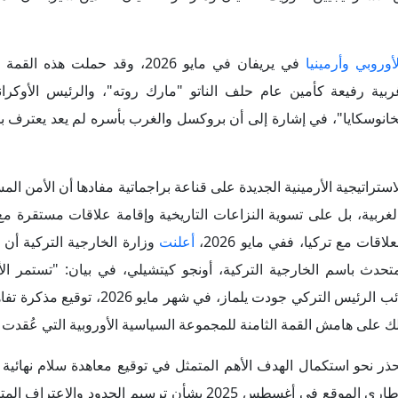
استناداً إلى مخرجات المبادرة الأمريكية التي انطلقت بالاتفاق الإطاري الموقع في أغسطس 2025 بشأن ترسي
بتعاد التدريجي عن عباءة الاتحاد الاقتصادي الأوراسي تحديات جمة بالن
ى فرصة تاريخية وذهبية لأرمينيا لكسر عزلتها الجغرافية التي كبلت اقت
عة لاعتبارات سياسية وأمنية.
جارية الدولية العابرة للقارات، وفي مقدمتها مشروع "طريق ترامب للسل
الاتفاقية الإطارية بين أرمينيا والولايات المتحدة الأمريكية، في شهر يونيو 2026، بش
إلى دعم عملية السلام بين أرمينيا وأذربيجان، ودمج الاقتصاد الأر
ة، مع إمكانية اتصاله مستقبلاً بشبكات النقل المؤدية إلى آسيا الوسطى.
يمثل
قطاع الطاقة
نقطة الضعف الهيكلية الأبرز بالنسبة لأرمينيا؛ إذ 
بنسبة تصل إلى (61%) في تلبية احتياجاتها الوطنية من الطاقة على الغاز الطبيعي، وتستورد ما 
تلويح باستخدام هذه الورقة الحساسة، إذ حذّر المتحدث باسم الرئ
مايو 2026، على هامش الجدل حول التوجه الجيوسياسي لأرمينيا، بشكل غير مباشر، من أن أرم