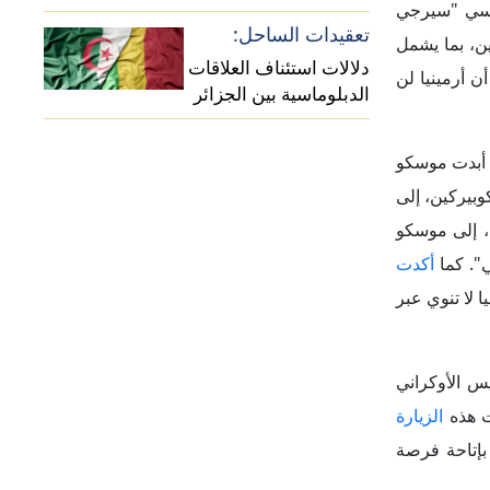
روسيا؛ ويبزغ
ت حرس الحدود
هر الترتيبات
 تجسدت أولى
هام التفتيش
ي بين "باشينيان"
إيران،
وأعلن
 معبر أغاراك الحدودي
ي" أحد أكثر
عينيات القرن