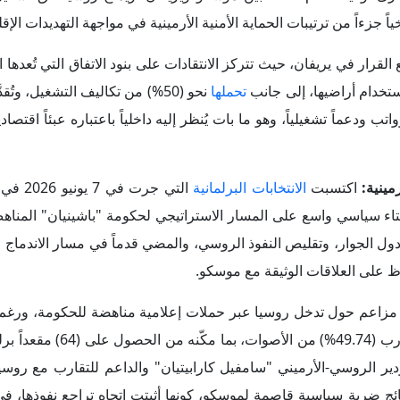
ت، وقد مثّلت النتائج ضربة سياسية قاصمة لموسكو، كونها أثبتت اتجاه تراجع نفوذها،
تقليدي.
يُعد مجرد أزمة دبلوماسية عابرة يمكن احتواؤها عبر القنوات التقليدية
عراض أبرزها فيما يلي:
ني الذي خلّفه تراجع الدور الروسي، وفقدان الثقة في الضمانات الأمنية
 أسس جديدة تقوم على تنويع الشركاء الدوليين، وتبني معايير مؤسسية و
، قطعت يريفان أشواطاً غير مسبوقة نحو الاندماج مع المؤسسات الأور
الاتحاد الأوروبي
، وتُوِّجت هذه الجهود في ديس
الدول الغربية بصورة أثارت حفيظة موسكو، وتجلّى ذلك في تنفيذ منا
" (Eagle Partner) في أغسطس 2025، فضلاً عن انفتاح يريفان على إبر