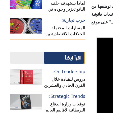
لماذا يستهدف حلف
 توظيفها من
الناتو تعزيز وجوده في
 تبعات قانونية
منطقة القوقاز؟
حرب تجارية:
ال" على موقع
المسارات المحتملة
للخلافات الاقتصادية بين
الصين وأوروبا
اقرأ ايضاً
On Leadership:
دروس للقيادة خلال
القرن الحادي والعشرين
(فيديو)
Strategic Trends:
توقعات وزارة الدفاع
البريطانية لأقاليم العالم