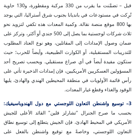
قبل – تضمَّنت ما يقرب من 330 مركبة ومقطورة، و130 حاوية
تُرِكت في مستودعات في بانديانا بجنوب شرق أستراليا، التي يوجد
بها 800 موقع منصة نقالة. وكمية المعدات هذه تكفي لتزويد نحو
ثلاث شركات لوجستية بما يصل إلى 500 جندي أو أكثر، وتركز على
ضمان وصول الإمدادات إلى المقاتلين، وهو نوع العتاد المطلوب
للتدريبات المستقبلية، أو الكوارث الطبيعية، وأيضاً للحرب؛ حيث
ستكون مفيدة أيضاً في أي صراع مستقبلي. وبحسب تصريح أحد
المسؤولين العسكريين الأمريكيين، فإن إمدادات الذخيرة تأتي على
رأس قائمة الأولويات في منطقة المحيطين الهندي والهادئ، يليها
الوقود والغذاء وقطع غيار المعدات.
3– توسيع واشنطن التعاون اللوجستي مع دول الهندوباسيفيك:
بحسب ما صرح الجنرال "تشارلز فلين" القائد الأعلى للجيش
الأمريكي في المحيط الهادئ، فإن الجيش يتطلع إلى توسيع نطاق
التعاون اللوجستي، وخاصةً مع توقيع واشنطن بالفعل على