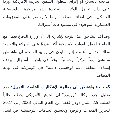
مدججة بالسلاح أو إغراق أسطول السفن الحربية الأمريكية. ورداً
على ذلك تحاول الولايات المتحدة نشر مراكزها اللوجستية
العسكرية في أنحاء المنطقة، وبما لا يقتصر على المخزونات
العسكرية الموجودة في مستودعات أستراليا.
وقد أكد البنتاجون هذا التوجه بإشارته إلى أن وزارة الدفاع تعمل مع
الحلفاء لجعل القوات الأمريكية أكثر قدرةً على الحركة والتوزيع؛
وذلك بعد أن أعلنت إدارة بايدن في يوليو الفائت، أن واشنطن
ستنشئ أيضاً مركزاً لوجستياً مؤقتاً في بانديانا بأستراليا، بهدف
إنشاء "منطقة دعم لوجستي دائمة" في كوينزلاند في نهاية
المطاف.
5– حاجة واشنطن إلى معالجة الإشكاليات الخاصة بالتمويل:
وجد
تحليل أجرته وكالة "رويترز" أن الجيش الأمريكي يخطط حالياً
لطلب 2.5 مليار دولار فقط من العام المالي 2023 إلى 2027
لتخزين المعدات والوقود وتحسين الخدمات اللوجستية في آسيا؛