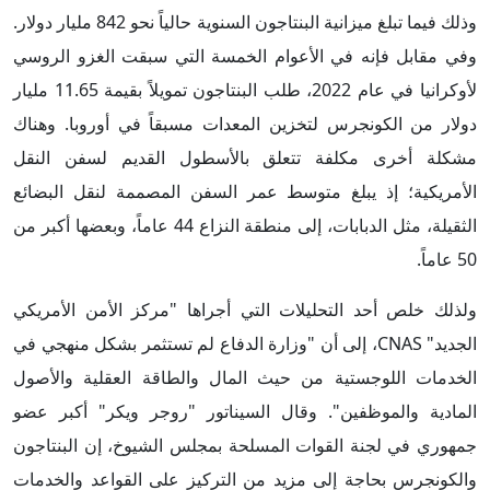
وذلك فيما تبلغ ميزانية البنتاجون السنوية حالياً نحو 842 مليار دولار.
وفي مقابل فإنه في الأعوام الخمسة التي سبقت الغزو الروسي
لأوكرانيا في عام 2022، طلب البنتاجون تمويلاً بقيمة 11.65 مليار
دولار من الكونجرس لتخزين المعدات مسبقاً في أوروبا. وهناك
مشكلة أخرى مكلفة تتعلق بالأسطول القديم لسفن النقل
الأمريكية؛ إذ يبلغ متوسط ​​عمر السفن المصممة لنقل البضائع
الثقيلة، مثل الدبابات، إلى منطقة النزاع 44 عاماً، وبعضها أكبر من
50 عاماً.
ولذلك خلص أحد التحليلات التي أجراها "مركز الأمن الأمريكي
الجديد" CNAS، إلى أن "وزارة الدفاع لم تستثمر بشكل منهجي في
الخدمات اللوجستية من حيث المال والطاقة العقلية والأصول
المادية والموظفين". وقال السيناتور "روجر ويكر" أكبر عضو
جمهوري في لجنة القوات المسلحة بمجلس الشيوخ، إن البنتاجون
والكونجرس بحاجة إلى مزيد من التركيز على القواعد والخدمات