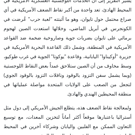
يشير التقرير إلى أن الخدمات اللوجستية العسكرية الأمريكية في
المحيط الهادئ، تعد واحدة من أكبر نقاط الضعف الأمريكية في أي
صراع محتمل حول تايوان، وهو ما أثبتته "لعبة حرب" عُرضت في
الكونجرس في أبريل الماضي، وخلالها استعدت الصين لهجوم
برمائي على تايوان بضربات جوية وصاروخية ضخمة ضد القواعد
الأمريكية في المنطقة، وشمل ذلك القاعدة البحرية الأمريكية في
جزيرة "أوكيناوا" اليابانية، وقاعدة "يوكوتا" الجوية في غرب طوكيو،
وسط مخاوف من أن الصين ستلاحق عمداً بعض النقاط اللوجستية
(وبما يشمل سفن التزود بالوقود وناقلات التزود بالوقود الجوي)
لتجعل من الصعب على الولايات المتحدة مواصلة عملياتها في
منطقة المحيطين الهندي والهادئ.
ولمعالجة نقاط الضعف هذه، يتطلع الجيش الأمريكي إلى دول مثل
أستراليا باعتبارها موقعاً أكثر أماناً لتخزين المعدات، مع توسيع
التعاون الممكن مع الفلبين واليابان وشركاء آخرين في المحيط