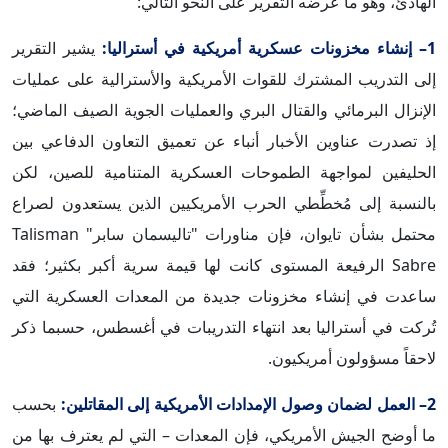
الهادئ، وهو ما عرضه التقرير على النحو التالي:
1– إنشاء مخزونات عسكرية أمريكية في أستراليا:
يشير التقرير
إلى التدريب المشترك للقوات الأمريكية والأسترالية على عمليات
الإنزال البرمائي والقتال البري والعمليات الجوية الصيف الماضي؛
إذ تصدرت عناوين الأخبار أنباء عن تعميق التعاون الدفاعي بين
الحليفين لمواجهة الطموحات العسكرية المتنامية للصين، لكن
بالنسبة إلى مُخطِّطي الحرب الأمريكيين الذين يستعدون لصراع
محتمل بشأن تايوان، فإن مناورات "تاليسمان سابر" Talisman
Sabre الرفيعة المستوى كانت لها قيمة سرية أكبر بكثير؛ فقد
ساعدت في إنشاء مخزونات جديدة من المعدات العسكرية التي
تُركت في أستراليا بعد انتهاء التدريبات في أغسطس، حسبما ذكر
لاحقاً مسؤولون أمريكيون.
2– العمل لضمان وصول الإمدادات الأمريكية إلى المقاتلين:
بحسب
ما أوضح الجيش الأمريكي، فإن المعدات – التي لم يعترف بها من