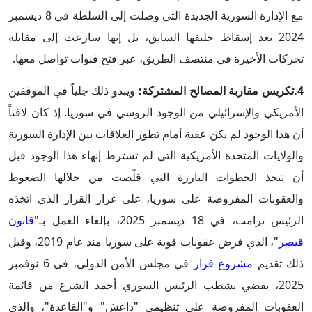
مع الإدارة السورية الجديدة التي وصلت إلى السلطة في 8 ديسمبر
2024 بعد إسقاط حليفها السابق، بل إنها سارعت إلى مقابلة
تحركات الأخيرة في منتصف الطريق، عبر فتح قنوات تواصل معها.
4.تكريس مقاربة المصالح المشتركة:
ويبدو ذلك جلياً في الموقفين
الأمريكي والإسرائيلي من الوجود الروسي في سوريا. إذ كان لافتاً
أن هذا الوجود لم يكن عقبة أمام تطور العلاقات بين الإدارة السورية
والولايات المتحدة الأمريكية التي لم تشترط إنهاء هذا الوجود قبل
أن تتخذ الخطوات البارزة التي قلّصت من خلالها الضغوط
والعقوبات المفروضة على سوريا، على غرار القرار الذي اتخذه
الرئيس ترامب، في 18 ديسمبر 2025، بإلغاء العمل بـ"
قانون
قيصر
"، الذي فرض عقوبات قوية على سوريا منذ عام 2019، وقبل
ذلك تقديم
مشروع قرار
في مجلس الأمن الدولي، في 6 نوفمبر
2025، يقضي بشطب الرئيس السوري أحمد الشرع من قائمة
العقوبات المفروضة على تنظيمي "داعش" و"القاعدة"، والذي