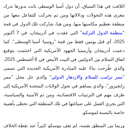
اللافت في هذا السياق، أن دول آسيا الوسطى باتت بدورها تدرك
مغزى هذه التحولات ودلالاتها ومن ثم تحركت للتفاعل معها من
منطقة تعظيم مكاسبها منها. ومن هنا، شاركت تلك الدول في قمة
"
منظمة الدول التركية
" التي عقدت في أذربيجان، في 7 أكتوبر
2025، أي قبل يومين فقط من قمة "روسيا- آسيا الوسطى". كما
دعمت أذربيجان وأرمينيا الجهود الأمريكية التي اختتمت بتوقيع
اتفاق السلام بين الدولتين في البيت الأبيض في 8 أغسطس 2025،
والذي طُرِحت بناءً عليه المبادرة الأمريكية الجديدة التي تسمى
"
ممر ترامب للسلام والازدهار الدولي
" والذي حل محل "ممر
زانجيزور"، والذي يساهم في تحول الولايات المتحدة الأمريكية إلى
طرف مهم في الترتيبات الاقتصادية، ومن ثم الأمنية والسياسية،
التي يجري العمل على صياغتها في تلك المنطقة التي تحظى بأهمية
خاصة بالنسبة لموسكو.
وربما من المنطق نفسه، لم تقف موسكو كثيراً عند نقطة الخلاف