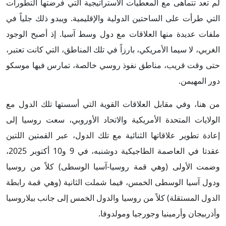
لم تعد تتماهى مع المعطيات الاستراتيجية التي فرضتها التطورات
التي طرأت على الساحتين الدولية والإقليمية. ويبدو ذلك جلياً في
ملفات عديدة منها العلاقات مع دول وسط آسيا. إذ أصبح الوجود
الغربي، لا سيما الأمريكي، بارزاً في تلك المناطق، التي كانت تعتبر،
حتى وقت قريب، مناطق نفوذ روسي خالصة، تمارس فيها موسكو
دور المهيمن.
من هنا، وفي مقابل العلاقات القوية التي أسستها تلك الدول مع
الولايات المتحدة الأمريكية والاتحاد الأوروبي، سعت روسيا إلى
إعادة تطوير علاقاتها الثنائية مع تلك الدول، عبر القمتين اللتين
عقدتا في العاصمة الطاجيكية دوشنبه، في 9 و10 أكتوبر 2025،
وضمت الأولى (وهي قمة روسيا-آسيا الوسطى) كلاً من روسيا
ودول آسيا الوسطى الخمس، فيما شملت الثانية (وهي قمة رابطة
الدول المستقلة) كلاً من روسيا والدول الخمس إلى جانب بيلاروسيا
وأذربيجان وأرمينيا وجورجيا ومولدوفا.