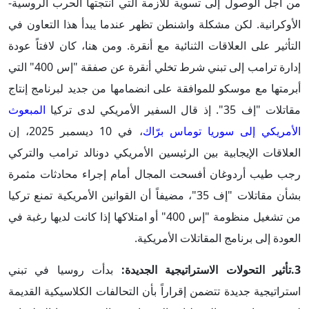
من أجل الوصول إلى تسوية للأزمة التي أنتجتها الحرب الروسية-
الأوكرانية. لكن مشكلة واشنطن تظهر عندما يبدأ هذا التعاون في
التأثير على العلاقات الثنائية مع أنقرة. ومن هنا، كان لافتاً عودة
إدارة ترامب إلى تبني شرط تخلي أنقرة عن صفقة "إس 400" التي
أبرمتها مع موسكو للموافقة على انضمامها من جديد لبرنامج إنتاج
مقاتلات "إف 35". إذ قال السفير الأمريكي لدى تركيا
المبعوث
الأمريكي إلى سوريا توماس برّاك
، في 10 ديسمبر 2025، إن
العلاقات الإيجابية بين الرئيسين الأمريكي دونالد ترامب والتركي
رجب طيب أردوغان أفسحت المجال أمام إجراء محادثات مثمرة
بشأن مقاتلات "إف 35"، مضيفاً أن القوانين الأمريكية تمنع تركيا
من تشغيل منظومة "إس 400" أو امتلاكها إذا كانت لديها رغبة في
العودة إلى برنامج المقاتلات الأمريكية.
3.تأثير التحولات الاستراتيجية الجديدة:
بدأت روسيا في تبني
استراتيجية جديدة تتضمن إقراراً بأن التحالفات الكلاسيكية القديمة