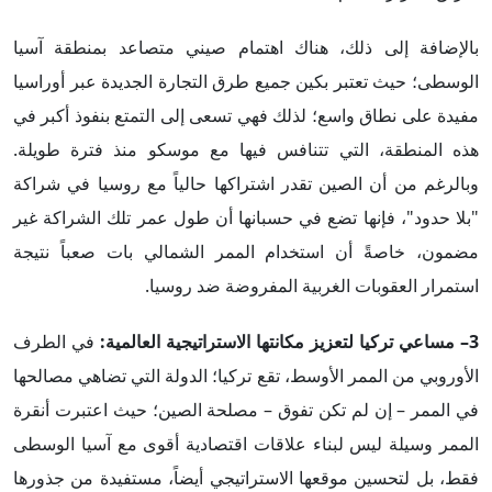
بالإضافة إلى ذلك، هناك اهتمام صيني متصاعد بمنطقة آسيا
الوسطى؛ حيث تعتبر بكين جميع طرق التجارة الجديدة عبر أوراسيا
مفيدة على نطاق واسع؛ لذلك فهي تسعى إلى التمتع بنفوذ أكبر في
هذه المنطقة، التي تتنافس فيها مع موسكو منذ فترة طويلة.
وبالرغم من أن الصين تقدر اشتراكها حالياً مع روسيا في شراكة
"بلا حدود"، فإنها تضع في حسبانها أن طول عمر تلك الشراكة غير
مضمون، خاصةً أن استخدام الممر الشمالي بات صعباً نتيجة
استمرار العقوبات الغربية المفروضة ضد روسيا.
3– مساعي تركيا لتعزيز مكانتها الاستراتيجية العالمية:
في الطرف
الأوروبي من الممر الأوسط، تقع تركيا؛ الدولة التي تضاهي مصالحها
في الممر – إن لم تكن تفوق – مصلحة الصين؛ حيث اعتبرت أنقرة
الممر وسيلة ليس لبناء علاقات اقتصادية أقوى مع آسيا الوسطى
فقط، بل لتحسين موقعها الاستراتيجي أيضاً، مستفيدة من جذورها