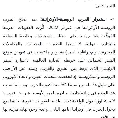
النحو التالي:
1– استمرار الحرب الروسية–الأوكرانية:
بعد اندلاع الحرب
الروسية–الأوكرانية في فبراير 2022، أثَّرت العقوبات الغربية
المُوقَّعة ضد روسيا على مختلف المجالات، وخاصةً المتعلقة
بالتجارة الدولية، لا سيما الخدمات اللوجستية والمعاملات
المصرفية والإجراءات الجمركية، وهو ما تسبب في تقويض موقع
الممر الشمالي على خريطة التجارة العالمية، باعتباره الممر
الرئيسي الذي يربط بين الشرق والغرب، ويمتد عبر الأراضي
الروسية والبيلاروسية؛ إذ انخفضت شحنات الصين والاتحاد الأوروبي
على طول هذا الممر بنسبة 40% منذ نشوب الحرب، ومن ثم تسبب
هذا الوضع في زيادة جاذبية مبادرة الممر الأوسط عبر بحر قزوين؛
لأنه يتجاوز الدول الواقعة تحت طائلة العقوبات الغربية، خاصةً مع
دخول الحرب في أوكرانيا عامها الثاني، وعدم وجود نهاية مرئية لها
في الأفق.