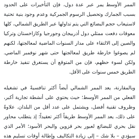
الممر الأوسط يمر عبر عدة دول، فإن التأخيرات على الحدود
بسبب الجمارك وتحصيل الرسوم الجمركية وعدم وجود بنية تحتية
لاستيعاب حجم البضائع التي يتم تداولها عبر الطريق الشمالي، كلها
معوقات دفعت ممثلي دول أذربيجان وجورجيا وكازاخستان وتركيا
والصين إلى الالتقاء على مدار السنوات الماضية لمعالجتها، لكنهم
لم يصوغوا خارطة طريق لمعالجتها حتى شهر نوفمبر الماضي.
ولكن لسوء حظهم، فإن من المتوقع أن يستغرق تنفيذ خارطة
الطريق خمس سنوات على الأقل.
وبالمقارنة، يعد الممر الشمالي أيضاً أكثر تنافسيةً في تشغيله
الفعلي من الممر الأوسط؛ حيث يحتوي على أنشطة تجارية أكبر،
وظروف تقنية أفضل، ويشتمل على عدد أقل من البلدان. علاوةً
على ذلك، يعد الممر الأوسط طريقاً أكثر تعقيداً؛ إذ يتطلب محاور
نقل بحري للبضائع لعبور بحر قزوين والبحر الأسود؛ الأمر الذي
سيؤدي – بلا شك – إلى زيادة التكاليف وإطالة أوقات تسليم هذه