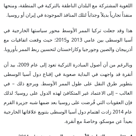
اللغوية المشتركة مع البلدان الناطقة بالتركية في المنطقة، ومنحها
منفذاً تجارياً بديلاً وجذاباً لتلك المنافذ الموجودة في إيران أو روسيا.
هذا وقد جعلت تركيا الممر الأوسط محور سياستها الخارجية في
آسيا الوسطى بين عامي 2013 و2015؛ حيث وقعت اتفاقيات مع
أذربيجان والصين وجورجيا وكازاخستان لتحسين ربط الممر بأوروبا.
وبالرغم من أن أصول المبادرة التركية تعود إلى عام 2009، بيد أن
أنقرة قد واجهت في البداية صعوبة في إقناع دول آسيا الوسطى
بتطوير طرق النقل على طول الممر الأوسط. ويرجع ذلك – في
الغالب – إلى الاعتماد غير المتكافئ لهذه الدول على روسيا؛ لذلك
فإن العقوبات التي فُرضت على روسيا بعد ضمها شبه جزيرة القرم
عام 2014 زادت اهتمام دول آسيا الوسطى بتنويع علاقاتها الخارجية
بعيداً عن موسكو، وخاصةً مع أنقرة.