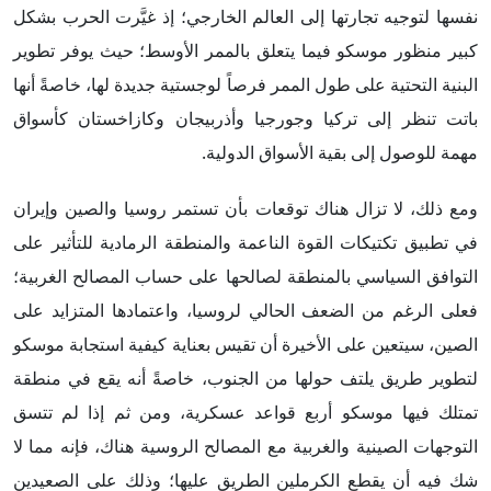
نفسها لتوجيه تجارتها إلى العالم الخارجي؛ إذ غيَّرت الحرب بشكل
كبير منظور موسكو فيما يتعلق بالممر الأوسط؛ حيث يوفر تطوير
البنية التحتية على طول الممر فرصاً لوجستية جديدة لها، خاصةً أنها
باتت تنظر إلى تركيا وجورجيا وأذربيجان وكازاخستان كأسواق
مهمة للوصول إلى بقية الأسواق الدولية.
ومع ذلك، لا تزال هناك توقعات بأن تستمر روسيا والصين وإيران
في تطبيق تكتيكات القوة الناعمة والمنطقة الرمادية للتأثير على
التوافق السياسي بالمنطقة لصالحها على حساب المصالح الغربية؛
فعلى الرغم من الضعف الحالي لروسيا، واعتمادها المتزايد على
الصين، سيتعين على الأخيرة أن تقيس بعناية كيفية استجابة موسكو
لتطوير طريق يلتف حولها من الجنوب، خاصةً أنه يقع في منطقة
تمتلك فيها موسكو أربع قواعد عسكرية، ومن ثم إذا لم تتسق
التوجهات الصينية والغربية مع المصالح الروسية هناك، فإنه مما لا
شك فيه أن يقطع الكرملين الطريق عليها؛ وذلك على الصعيدين