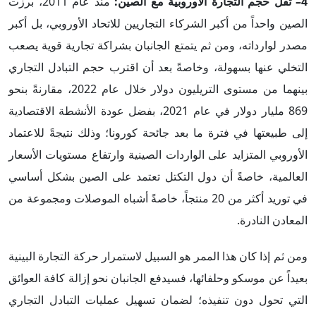
4– ثقل حجم التجارة الأوروبية مع الصين:
منذ عام 2011، برزت
الصين واحداً من أكبر الشركاء التجاريين للاتحاد الأوروبي، بل أكبر
مصدر لوارداته، ومن ثم يتمتع الجانبان بشراكة تجارية قوية يصعب
التخلي عنها بسهولة، وخاصةً بعد أن اقترب حجم التبادل التجاري
بينهما من مستوى التريليون دولار خلال عام 2022، مقارنةً بنحو
869 مليار دولار في عام 2021، بفضل عودة الأنشطة الاقتصادية
إلى طبيعتها في فترة ما بعد جائحة كورونا؛ وذلك نتيجةً للاعتماد
الأوروبي المتزايد على الواردات الصينية وارتفاع مستويات الأسعار
العالمية، خاصةً أن دول التكتل تعتمد على الصين بشكل أساسي
في توريد أكثر من 20 منتجاً، خاصةً أشباه الموصلات ومجموعة من
المعادن النادرة.
ومن ثم إذا كان هذا الممر هو السبيل لاستمرار حركة التجارة البينية
بعيداً عن موسكو وحلفائها، فسيدفع الجانبان نحو إزالة كافة العوائق
التي تحول دون تنفيذه؛ لضمان تسهيل عمليات التبادل التجاري