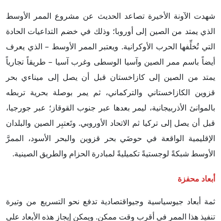
شهدت الآونة الأخيرة تصاعد الحديث عن مشروع الممر الأوسط
الذي يمتد من الصين إلى أوروبا؛ وذلك في خضم التداعيات الحادة
التي تُخلِّفها الحرب الأوكرانية. ويعتبر الممر الأوسط – الذي يعرف
أيضاً باسم ممر الصين وآسيا الوسطى وغرب آسيا – طريقاً تجارياً
يمتد من الصين إلى كازاخستان قبل أن يصل إلى ميناءي بحر
قزوين الكازاخستاني والتركماني، ثم يمر بوصلة بحرية تربطه
بالموانئ الأذربيجانية، ليمر بعدها عبر جنوب القوقاز؛ عبر جورجيا،
قبل أن يصل إلى تركيا ثم الاتحاد الأوروبي. وتَعتبِر الصين والبلدان
الإقليمية الواقعة في حوضَي بحر قزوين والبحر الأسود، الممرَّ
الأوسط شبكةً لوجستيةً تكميليةً لمبادرة الحزام والطريق الصينية.
أبعاد محفزة
ثمة أبعاد جيوسياسية وجيواقتصادية تدفع نحو التسريع من وتيرة
تنفيذ هذا الممر في أقرب وقت ممكن. ويمكن إيجاز هذه الأبعاد على