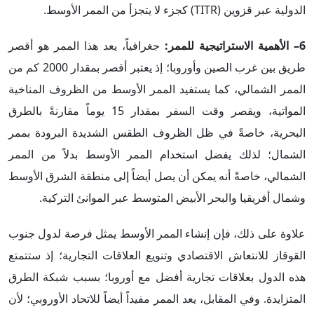
الدولية عبر قزوين (TITR) كجزء لا يتجزأ من الممر الأوسط.
6– الأهمية الاستراتيجية للممر:
جغرافياً، يعد هذا الممر هو أقصر
طريق بين غرب الصين وأوروبا؛ إذ يعتبر أقصر بمقدار 2000 كم من
الممر الشمالي، كما يستفيد الممر الأوسط من الظروف المناخية
المواتية، ويقصر وقت السفر بمقدار 15 يوماً مقارنةً بالطرق
البحرية، خاصةً في ظل الظروف الطقس الشديدة البرودة بممر
الشمال؛ لذلك يفضل استخدام الممر الأوسط بدلاً من الممر
الشمالي، خاصةً أنه يمكن أن يصل أيضاً إلى منطقة الشرق الأوسط
وشمال أفريقيا والبحر الأبيض المتوسط عبر الموانئ التركية.
علاوة على ذلك، فإن إنشاء الممر الأوسط يمثل فرصة لدول جنوب
القوقاز للانتعاش الاقتصادي وتنويع العلاقات التجارية؛ إذ ستتمتع
هذه الدول بعلاقات تجارية أفضل مع أوروبا؛ بسبب شبكة الطرق
المتزايدة. وفي المقابل، يعد الممر مفيداً أيضاً للاتحاد الأوروبي؛ لأن