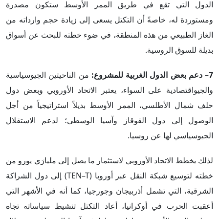
الدول التي تقع في طريق الممر الأوسط ستكون مصدرة
ومستوردة له، خاصةً أن التكتل يسعى إلى زيادة حجم وارداته من
الغاز الطبيعي من هذه المنطقة، في ضوء خطته للبحث عن أسواق
بديلة للسوق الروسية.
7– دعم بعض الدول الغربية للمشروع:
من الناحيتين الجيوسياسية
والجيواقتصادية على السواء، يعتبر الاتحاد الأوروبي وبعض دول
حلف شمال الأطلسي، الممر الأوسط بديلاً استراتيجياً من أجل
الوصول إلى دول القوقاز وآسيا الوسطى؛ لدعم الاستقلال
الجيوسياسي لها عن روسيا.
لذلك يخطط الاتحاد الأوروبي لاستثمار ما يصل إلى مليارَي يورو من
خطته لتوسيع شبكة النقل عبر أوروبا (TEN–T) إلى دول الشراكة
الشرقية، التي تشمل أذربيجان وجورجيا، كما أنه في الأشهر التي
أعقبت الحرب في أوكرانيا، أعاد التكتل تنشيط سياساته تجاه