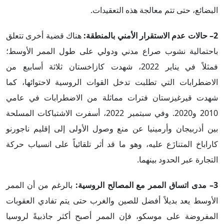
البضائع، حتى تتم معالجة هذه التعقيدات.
2– حالات عدم الاستقرار الأمني بالمنطقة:
هناك قضية أخرى تتعلق
باحتمالية نشوب صراع مدني ودولي على طول الممر الأوسط؛
فمثلاً في يناير 2022، شهدت كازاخستان ثلاثة أسابيع من
الاضطرابات التي تطلبت تدخل القوات الروسية لاحتوائها، كما
شهدت قيرغيزستان فترات مماثلة من الاضطرابات في عامي
2010 و2020. وفي سبتمبر 2022، أسفرت الاشتباكات المسلحة
بين أذربيجان وأرمينيا عن منع وصول الأولى إلى إقليم ناجورنو
كاراباخ المتنازَع عليه، وهو ما قد أثر تلقائياً على انسياب حركة
التجارة عبر الحدود بينهما.
3– مدى اتساق الممر مع المصالح الروسية:
بالرغم من أن الممر
الأوسط يعد بديلاً أفضل للصين والغرب حتى يتم تفادي العقوبات
المفروضة على موسكو، فإن الممر أصبح أكثر جاذبيةً لروسيا