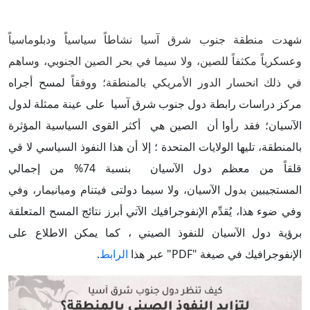
شهدت منطقة جنوب شرق آسيا نشاطاً سياسياً ودبلوماسياً
وعسكرياً مكثفاً للصين، ولا سيما في بحر الصين الجنوبي، وساهم
في ذلك انحسار الدور الأمريكي بالمنطقة؛ ووفقاً
لمسح أجراه
مركز دراسات رابطة دول جنوب شرق آسيا على عينة ممثلة لدول
الآسيان؛ فقد رأوا أن الصين هي أكثر القوى السياسية المؤثرة
بالمنطقة، تليها الولايات المتحدة ؛ إلا أن هذا النفوذ السياسي لا قي
قلقاً من معظم دول الآسيان بنسبة 74% من إجمالي
المستجيبين بدول الآسيان، ولا سيما دولتى فيتنام وميانيمار، وفي
وفي ضوء هذا، يُقدِّم الإنفوجرافيك الآتي أبرز نتائج المسح المتعلقة
برؤية دول الآسيان للنفوذ الصيني ، كما يمكن الاطلاع على
الإنفوجرافيك في صيغة "PDF" عبر هذا
الرابط
.