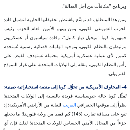
وبرنامج "مكافآت من أجل العدالة".
ومن هذا المنطلق، قد توسِّع واشنطن تحقيقاتها الجارية لتشمل قادة
الحزب الشيوعي الكوبي، ومن بينهم الأمين العام للحزب رئيس
جمهورية كوبا "ميجيل دياز كانيل"، وقادة سياسيون أو عسكريون
مرتبطون بالنظام الكوبي، وتوجيه اتهامات قضائية رسمية تُستخدم
كمبرر لأي عملية عسكرية أمريكية محتملة تستهدف القبض على
رأس النظام الكوبي، ونقله إلى الولايات المتحدة، على غرار النموذج
الفنزويلي.
4– المخاوف الأمريكية من تحوُّل كوبا إلى منصة استخباراتية صينية:
تُمثِّل كوبا حالة جيوسياسية فريدة بالنسبة إلى الولايات المتحدة؛
نظراً إلى موقعها الجغرافي
القريب
للغاية من الأراضي الأمريكية؛ إذ
تقع على مسافة تقارب (145) كم فقط من ولاية فلوريدا؛ ما يجعلها
جزءاً من المجال الأمني الحساس للولايات المتحدة؛ لذلك فإن أي