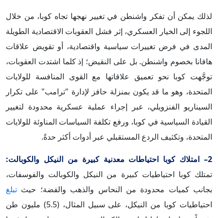
لذلك يمكن أن تفكر واشنطن في تغيير نهجها تجاه كوبا، من خلال
اللجوء إلى الخيار العسكري، إثر فشل العقوبات الاقتصادية الطويلة
المدى في فرض تغييرات سياسية واقتصادية، أو تقويض علاقات
هافانا بخصوم واشنطن. بل على النقيض؛ إذ كلما اشتدت العقوبات،
توجَّهت كوبا نحو تعميق علاقاتها مع القوى المنافسة للولايات
المتحدة، وهو ما قد يكون بمنزلة حافز لإدارة "ترامب" على تكرار
السيناريو الفنزويلي، عبر إجراء عملية عسكرية محدودة لتغيير
القيادة السياسية في كوبا، ورفع تكلفة السياسات المناوئة للولايات
المتحدة، وتكثيف الردع المستقبلي عبر أدوات أكثر حدةً.
2– امتلاك كوبا احتياطات معدنية كبيرة من النيكل والكوبالت:
تمتلك كوبا احتياطيات كبيرة من النيكل والكوبالت والفوسفات،
بجانب كميات محدودة من النحاس والذهب والفضة؛ حيث
تبلغ
احتياطيات كوبا من النيكل، على سبيل المثال، (5.5) مليون طن