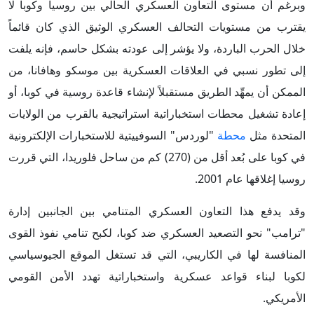
وبرغم أن مستوى التعاون العسكري الحالي بين روسيا وكوبا لا
يقترب من مستويات التحالف العسكري الوثيق الذي كان قائماً
خلال الحرب الباردة، ولا يؤشر إلى عودته بشكل حاسم، فإنه يلفت
إلى تطور نسبي في العلاقات العسكرية بين موسكو وهافانا، من
الممكن أن يمهِّد الطريق مستقبلاً لإنشاء قاعدة روسية في كوبا، أو
إعادة تشغيل محطات استخباراتية استراتيجية بالقرب من الولايات
المتحدة مثل
محطة
"لوردس" السوفييتية للاستخبارات الإلكترونية
في كوبا على بُعد أقل من (270) كم من ساحل فلوريدا، التي قررت
روسيا إغلاقها عام 2001.
وقد يدفع هذا التعاون العسكري المتنامي بين الجانبين إدارة
"ترامب" نحو التصعيد العسكري ضد كوبا، لكبح تنامي نفوذ القوى
المنافسة لها في الكاريبي، التي قد تستغل الموقع الجيوسياسي
لكوبا لبناء قواعد عسكرية واستخباراتية تهدد الأمن القومي
الأمريكي.