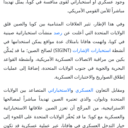
وجود عسكري أو استخباراتي لقوى منافسة في كوبا، يمثِّل تهديداً
مباشراً للأمن القومي الأمريكي.
وفي هذا الإطار، تثير العلاقات المتنامية بين كوبا والصين قلق
الولايات المتحدة التي أعلنت عن
رصد
منشآت استخباراتية صينية
في كوبا، واتهمت هافانا بامتلاك عدة مواقع يمكن استخدامها في
أنشطة
استخبارات الإشارات
(SIGINT) لصالح الصين؛ ما قد يُمكِّن
بكين من مراقبة الاتصالات العسكرية الأمريكية، وأنشطة القواعد
البحرية والجوية في جنوب الولايات المتحدة، إضافةً إلى عمليات
إطلاق الصواريخ والاختبارات العسكرية.
ومقابل التعاون
العسكري
و
الاستخباراتي
المتصاعد بين الولايات
المتحدة وتايوان، والذي تعتبره الصين تهديداً مباشراً لمصالحها
الاستراتيجية، من المرجَّح أن تعزز الصين علاقاتها الاستخباراتية
والعسكرية مع كوبا؛ ما قد يُحفِّز الولايات المتحدة على اللجوء إلى
خيار التدخل العسكري في هافانا، عبر عملية عسكرية قد تكون