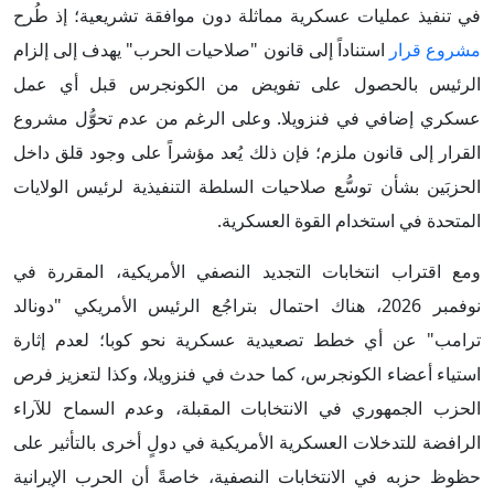
في تنفيذ عمليات عسكرية مماثلة دون موافقة تشريعية؛ إذ طُرح
مشروع قرار
استناداً إلى قانون "صلاحيات الحرب" يهدف إلى إلزام
الرئيس بالحصول على تفويض من الكونجرس قبل أي عمل
عسكري إضافي في فنزويلا. وعلى الرغم من عدم تحوُّل مشروع
القرار إلى قانون ملزم؛ فإن ذلك يُعد مؤشراً على وجود قلق داخل
الحزبَين بشأن توسُّع صلاحيات السلطة التنفيذية لرئيس الولايات
المتحدة في استخدام القوة العسكرية.
ومع اقتراب انتخابات التجديد النصفي الأمريكية، المقررة في
نوفمبر 2026، هناك احتمال بتراجُع الرئيس الأمريكي "دونالد
ترامب" عن أي خطط تصعيدية عسكرية نحو كوبا؛ لعدم إثارة
استياء أعضاء الكونجرس، كما حدث في فنزويلا، وكذا لتعزيز فرص
الحزب الجمهوري في الانتخابات المقبلة، وعدم السماح للآراء
الرافضة للتدخلات العسكرية الأمريكية في دولٍ أخرى بالتأثير على
حظوظ حزبه في الانتخابات النصفية، خاصةً أن الحرب الإيرانية