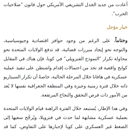
أعادت من جديد الجدل التشريعي الأمريكي حول قانون "صلاحيات
الحرب".
خيار مؤجل
وختاماً
، على الرغم من وجود حوافز اقتصادية وجيوسياسية،
والتوجه نحو إيجاد مبررات قضائية، قد تدفع الولايات المتحدة نحو
محاولة تكرار "النموذج الفنزويلي" في كوبا، فإن هناك في المقابل
كوابح واقعية قد تحد من احتمالات إقدام واشنطن على تنفيذ عملية
عسكرية في هافانا خلال المرحلة الحالية، خاصةً أن تكرار السيناريو
ذاته خلال فترة زمنية وجيزة وفي المنطقة الجغرافية نفسها لا يُعد
من الأمور ذات فرص التحقق والنجاح المرتفعة.
وفي هذا الإطار، يُستبعد خلال الفترة الراهنة قيام الولايات المتحدة
بعملية عسكرية مشابهة لما حدث في فنزويلا، ويُرجَّح سعيها إلى
الضغط غير العسكري على كوبا لإجبارها على التفاوض، كما قد