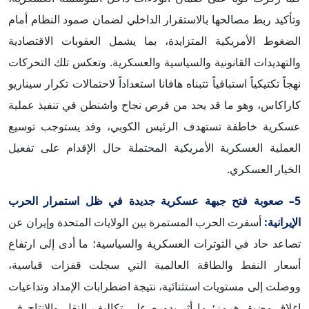
وتأكيد ربط مصالحها بالاستقرار الداخلي لضمان صمود النظام أمام
الضغوط الأمريكية المتزايدة، بما يشمل العقوبات الاقتصادية
والتهديدات القانونية والسياسية والعسكرية. وتعكس تلك التحركات
نهجاً تكتيكياً استباقياً تتبناه هافانا استعداداً لاحتمالات تكرار سيناريو
كاراكاس، وهو ما قد يحد من فرص نجاح واشنطن في تنفيذ عملية
عسكرية خاطفة تستهدف الرئيس الكوبي، وقد يستوجب توسيع
العملية العسكرية الأمريكية المحتملة حال الإقدام على تفعيل
الخيار العسكري.
5– صعوبة فتح جبهة عسكرية جديدة في ظل استمرار الحرب
الإيرانية:
أسفرت الحرب المستمرة بين الولايات المتحدة وإيران عن
تصاعد حاد في التوترات العسكرية والسياسية؛ ما أدى إلى ارتفاع
أسعار النفط والطاقة العالمية التي سجلت قفزات قياسية،
ووصلت إلى مستويات استثنائية، نتيجة اضطرابات الإمداد وتداعيات
إغلاق مضيق هرمز؛ ما أثر بدوره على تكاليف النقل والإنتاج في