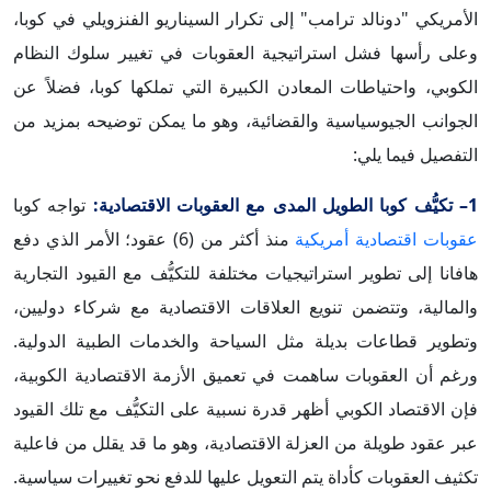
الأمريكي "دونالد ترامب" إلى تكرار السيناريو الفنزويلي في كوبا،
وعلى رأسها فشل استراتيجية العقوبات في تغيير سلوك النظام
الكوبي، واحتياطات المعادن الكبيرة التي تملكها كوبا، فضلاً عن
الجوانب الجيوسياسية والقضائية، وهو ما يمكن توضيحه بمزيد من
التفصيل فيما يلي:
1– تكيُّف كوبا الطويل المدى مع العقوبات الاقتصادية:
تواجه كوبا
عقوبات اقتصادية أمريكية
منذ أكثر من (6) عقود؛ الأمر الذي دفع
هافانا إلى تطوير استراتيجيات مختلفة للتكيُّف مع القيود التجارية
والمالية، وتتضمن تنويع العلاقات الاقتصادية مع شركاء دوليين،
وتطوير قطاعات بديلة مثل السياحة والخدمات الطبية الدولية.
ورغم أن العقوبات ساهمت في تعميق الأزمة الاقتصادية الكوبية،
فإن الاقتصاد الكوبي أظهر قدرة نسبية على التكيُّف مع تلك القيود
عبر عقود طويلة من العزلة الاقتصادية، وهو ما قد يقلل من فاعلية
تكثيف العقوبات كأداة يتم التعويل عليها للدفع نحو تغييرات سياسية.