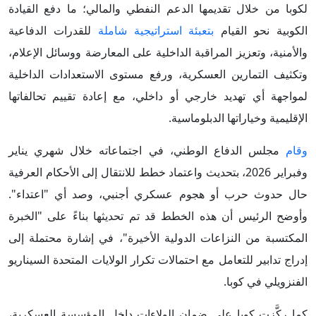
لكوبا من خلال تقديمها الدعم النفطي والمالي؛ ما دفع القيادة
الكوبية نحو القيام
بتعبئة استراتيجية شاملة
للقدرات الدفاعية
والأمنية، وتعزيز المراقبة الداخلية على المعارضة ووسائل الإعلام،
وتكثيف التمارين العسكرية، ورفع مستوى الاستعدادات الداخلية
لمواجهة أي تهديد خارجي أو داخلي، مع إعادة تقييم تحالفاتها
الإقليمية وخياراتها الدبلوماسية.
وقام
مجلس الدفاع الوطني، في اجتماعاته خلال شهري يناير
وفبراير 2026، بتحديث واعتماد خطط للانتقال إلى الأحكام العرفية
حال حدوث حرب أو هجوم عسكري أجنبي، وصد أي "اعتداء".
وأوضح الرئيس أن هذه الخطط قد تم تحديثها بناءً على "الخبرة
المكتسبة من النزاعات الدولية الأخيرة"، في إشارة محتملة إلى
إدراج تدابير للتعامل مع احتمالات تكرار الولايات المتحدة السيناريو
الفنزويلي في كوبا.
كما ركَّزت كوبا على ضمان الولاءات داخل المؤسسة العسكرية،