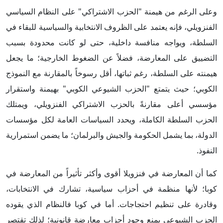
وعلى الرغم من هيمنة "الحزب الاشتراكي" على النظام السياسي
الفنزويلي، فإنه يعتمد على الظروف الانتخابية والسياسية للبقاء في
السلطة، ويواجه منافسة داخلية، حتى لو كانت محدودة بسبب
التضييق على المعارضة، فضلاً عن الضغوط الخارجية؛ ما يجعل
هيمنته على السلطة، رغم ثباتها، أقل رسوخاً بالمقارنة مع النموذج
الكوبي؛ حيث يتمتع "الحزب الشيوعي الكوبي" بهيمنة واستقرار
مؤسسي أعلى مقارنةً بالحزب الاشتراكي الفنزويلي، ويمتلك
الحزب السلطة الكاملة، ويحدد السياسات العامة لكل مؤسسات
الدولة، بما يشمل الحكومة والجيش والبرلمان؛ ما يضمن استمرارية
النفوذ.
كما أن المعارضة في فنزويلا أقوى وأكثر تأثيراً من المعارضة في
كوبا؛ لأنها منظمة في أحزاب سياسية، تشارك في الانتخابات،
وقادرة على تنظيم احتجاجات. أما في كوبا فالنظام الذي يقوده
الحزب الشيوعي يمنع وجود أحزاب معارضة قانونية؛ لذلك تقتصر