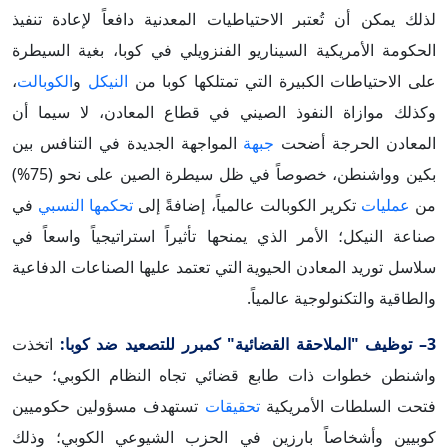
لذلك يمكن أن تُعتبر الاحتياطيات المعدنية دافعاً لإعادة تنفيذ
الحكومة الأمريكية السيناريو الفنزويلي في كوبا، بغية السيطرة
على الاحتياطات الكبيرة التي تمتلكها كوبا من
النيكل
و
الكوبالت
،
وكذلك موازاة النفوذ الصيني في قطاع المعادن، لا سيما أن
المعادن الحرجة أضحت
جبهة
المواجهة الجديدة في التنافس بين
بكين وواشنطن، خصوصاً في ظل سيطرة الصين على نحو (75%)
من
عمليات
تكرير الكوبالت عالمياً، إضافةً إلى
تحكمها النسبي
في
صناعة النيكل؛ الأمر الذي يمنحها تأثيراً استراتيجياً واسعاً في
سلاسل توريد المعادن الحيوية التي تعتمد عليها الصناعات الدفاعية
والطاقية والتكنولوجية عالمياً.
3– توظيف "الملاحقة القضائية" كمبرر للتصعيد ضد كوبا:
اتخذت
واشنطن خطوات ذات طابع قضائي تجاه النظام الكوبي؛ حيث
فتحت السلطات الأمريكية
تحقيقات
تستهدف مسؤولين حكوميين
كوبيين وأشخاصاً بارزين في الحزب الشيوعي الكوبي؛ وذلك