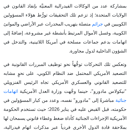
بمشاركة عدد من الوكالات الفيدرالية المعنيَّة بإنفاذ القانون في
الولايات المتحدة؛ إذ تزعم تلك التحقيقات تورُّط هؤلاء المسؤولين
الكوبيين في
جرائم
متصلة بتهريب المخدرات عبر الأراضي والموانئ
الكوبية، وغسل الأموال المرتبط بأنشطة غير مشروعة، إضافةً إلى
اتهامات بدعم جماعات مسلحة في أمريكا اللاتينية، والتدخل في
الشؤون الداخلية لدول مجاورة.
وتعكس تلك التحركات توجُّهاً نحو توظيف المبررات القانونية في
التصعيد الأمريكي المحتمل ضد النظام الكوبي، على نحوٍ مشابه
للتصعيد القانوني والعسكري الأمريكي تجاه الرئيس الفنزويلي
"نيكولاس مادورو"، حينما وجَّهت وزارة العدل الأمريكية
اتهامات
جنائية
مباشرةً إلى "مادورو" نفسه، وعدد من كبار المسؤولين في
حكومته، قبل القبض عليه في يناير 2026؛ حيث تستخدم الحكومة
الأمريكية الإجراءات الجنائية كأداة ضغط وغطاء قانوني يسمحان لها
بملاحقة قادة الدول الأخرى فردياً عبر مذكرات اتهام فيدرالية،