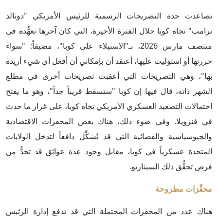
تصاعدت حدة التصريحات الرسمية للرئيس الأمريكي "دونالد
ترامب" تجاه كوبا خلال الفترة الأخيرة، التي كان آخرها تعهُّده في
منتصف مارس 2026، بـ"الاستيلاء على كوبا"، مضيفاً: "سواء
حررتها أو استوليت عليها، أعتقد أن بإمكاني أن أفعل أي شيء أريده
بها"، وهي التصريحات التي أعقبت تصريحات أخرى في مطلع
الشهر ذاته، قال فيها إن كوبا "ستسقط قريباً جداً"، وهو ما يفتح
احتمالات التصعيد العسكري الأمريكي تجاه كوبا، على غرار ما حدث
في فنزويلا. وفي ضوء ذلك، هناك بعض المحفزات الاقتصادية
والجيوسياسية والقضائية التي قد تُشكِّل دافعاً لتدخل الولايات
المتحدة عسكرياً في كوبا، مقابل وجود عدة عوائق قد تحدُّ من
فرص تحقُّق ذلك السيناريو.
محفِّزات مطروحة
هناك عدد من المحفزات المحتملة التي قد تدفع إدارة الرئيس