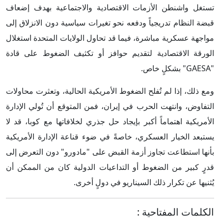
تستغل واشنطن الأزمات الاقتصادية والاجتماعية بهدف إضعاف
قبضة النظام تدريجياً ودفعه نحو تغيرات سياسية دون الانزلاق إلى
مواجهة عسكرية مباشرة، فيما قد تحاول الولايات المتحدة استغلال
الورقة الاقتصادية لتقديم حوافز أو تكثيف الضغوط على قادة
"GAESA" بشكلٍ خاص.
ومع ذلك، إذا لم تُفلح الضغوط الأمريكية الحالية، وتعثرت محاولات
التفاوض، وانتهت الحرب في إيران، فمن المتوقع أن تُولي الإدارة
الأمريكية اهتماماً أكبر بإيجاد حل جذري لخلافاتها مع كوبا، قد لا
يستبعد الخيار العسكري، خاصةً في ضوء قناعة الإدارة الأمريكية
بأنها استطاعت تجاوز أزمة القبض على "مادورو" دون التعرض إلى
قدرٍ كبير من الضغوط أو التداعيات الدولية كان من الممكن أن
يُثنيها عن تكرار ذلك السيناريو في دولٍ أخرى.
الكلمات المفتاحية
: