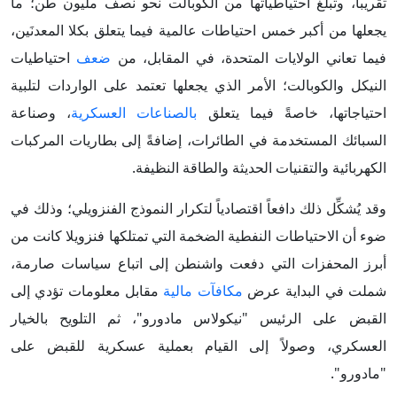
تقريباً، وتبلغ احتياطياتها من الكوبالت نحو نصف مليون طن؛ ما
يجعلها من أكبر خمس احتياطات عالمية فيما يتعلق بكلا المعدنَين،
فيما تعاني الولايات المتحدة، في المقابل، من
ضعف
احتياطيات
النيكل والكوبالت؛ الأمر الذي يجعلها تعتمد على الواردات لتلبية
احتياجاتها، خاصةً فيما يتعلق
بالصناعات العسكرية
، وصناعة
السبائك المستخدمة في الطائرات، إضافةً إلى بطاريات المركبات
الكهربائية والتقنيات الحديثة والطاقة النظيفة.
وقد يُشكِّل ذلك دافعاً اقتصادياً لتكرار النموذج الفنزويلي؛ وذلك في
ضوء أن الاحتياطات النفطية الضخمة التي تمتلكها فنزويلا كانت من
أبرز المحفزات التي دفعت واشنطن إلى اتباع سياسات صارمة،
شملت في البداية عرض
مكافآت مالية
مقابل معلومات تؤدي إلى
القبض على الرئيس "نيكولاس مادورو"، ثم التلويح بالخيار
العسكري، وصولاً إلى القيام بعملية عسكرية للقبض على
"مادورو".