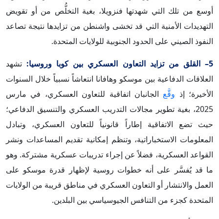
أوسع من تلك التي شهدتها فنزويلا، بغية التخلُّص من أو تقويض
التهديدات الأمنية التي قد تخشى واشنطن من تزايدها نتيجة تصاعد
النفوذ الصيني على الحدود الجنوبية للولايات المتحدة.
5– القلق من تزايد التعاون العسكري بين كوبا وروسيا:
تشهد
العلاقات الدفاعية بين موسكو وهافانا انتعاشاً نسبياً خلال السنوات
الأخيرة؛ إذ
وقَّع
الجانبان اتفاقية للتعاون العسكري، في مارس
2025، بغية تطوير مجالات التدريب العسكري والتنسيق الدفاعي؛
حيث تضع الاتفاقية إطاراً قانونياً للتعاون العسكري، وتبادل
المعلومات الاستخباراتية، وتنظم إمكانية تقديم المساعدات ونشر
القواعد العسكرية، فضلاً عن إجراء تدريبات عسكرية مشتركة. وهو
ما قد يُفسَّر على أنه خطوات روسية لإظهار قدرة موسكو على
العمل والانتشار أو التعاون العسكري في مناطق قريبة من الولايات
المتحدة كجزء من التنافس الجيوسياسي بين البلدين.