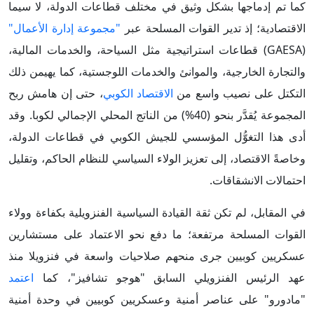
كما تم إدماجها بشكل وثيق في مختلف قطاعات الدولة، لا سيما
الاقتصادية؛ إذ تدير القوات المسلحة عبر
"مجموعة إدارة الأعمال"
(GAESA) قطاعات استراتيجية مثل السياحة، والخدمات المالية،
والتجارة الخارجية، والموانئ والخدمات اللوجستية، كما يهيمن ذلك
التكتل على نصيب واسع من
الاقتصاد الكوبي
، حتى إن هامش ربح
المجموعة يُقدَّر بنحو (40%) من الناتج المحلي الإجمالي لكوبا. وقد
أدى هذا التغوُّل المؤسسي للجيش الكوبي في قطاعات الدولة،
وخاصةً الاقتصاد، إلى تعزيز الولاء السياسي للنظام الحاكم، وتقليل
احتمالات الانشقاقات.
في المقابل، لم تكن ثقة القيادة السياسية الفنزويلية بكفاءة وولاء
القوات المسلحة مرتفعة؛ ما دفع نحو الاعتماد على مستشارين
عسكريين كوبيين جرى منحهم صلاحيات واسعة في فنزويلا منذ
عهد الرئيس الفنزويلي السابق "هوجو تشافيز"، كما
اعتمد
"مادورو" على عناصر أمنية وعسكريين كوبيين في وحدة أمنية