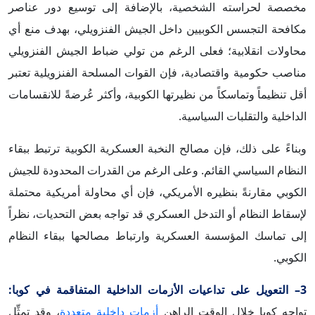
مخصصة لحراسته الشخصية، بالإضافة إلى توسيع دور عناصر
مكافحة التجسس الكوبيين داخل الجيش الفنزويلي، بهدف منع أي
محاولات انقلابية؛ فعلى الرغم من تولي ضباط الجيش الفنزويلي
مناصب حكومية واقتصادية، فإن القوات المسلحة الفنزويلية تعتبر
أقل تنظيماً وتماسكاً من نظيرتها الكوبية، وأكثر عُرضةً للانقسامات
الداخلية والتقلبات السياسية.
وبناءً على ذلك، فإن مصالح النخبة العسكرية الكوبية ترتبط ببقاء
النظام السياسي القائم. وعلى الرغم من القدرات المحدودة للجيش
الكوبي مقارنةً بنظيره الأمريكي، فإن أي محاولة أمريكية محتملة
لإسقاط النظام أو التدخل العسكري قد تواجه بعض التحديات، نظراً
إلى تماسك المؤسسة العسكرية وارتباط مصالحها ببقاء النظام
الكوبي.
3– التعويل على تداعيات الأزمات الداخلية المتفاقمة في كوبا:
تواجه كوبا خلال الوقت الراهن
أزمات داخلية متعددة
، وقد تمثِّل