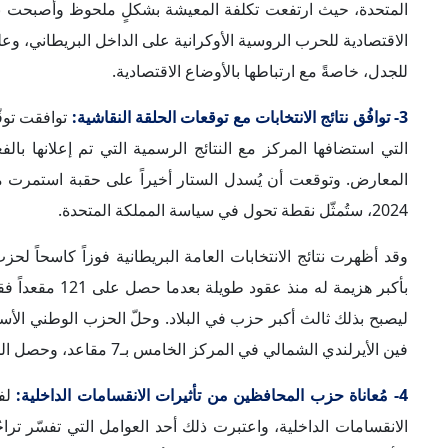
وتأثيراتها السياسية والتنظيمية، على رأس المؤشرات التي دفعت 
2024، وصعود حزب العمال إلى السلطة بدلاً من المحافظين.
5- تشكيل الحكومة الجديدة برئاسة "كير ستارمر":
شرحت د. ديا
السحري الذي يسمح بتشكيل حكومة أغلبية. فإذا لم تكن هناك أ
أقلية.
وبينما تمكّن حزب العمال من ح
رئاسة الوزراء، مُنهياً حقبة شهدت إدارة خمسة قادة مختلفين 
حيث عيّن "ديفيد لامي" وزيراً للخارجية، و"إيفيت كوبر" وزيرةً 
أن شغلوها في حكومة الظل منذ 021
"كير ستارمر" رئاسة الحكومة البريطانية الجديدة.
6- تسليط الضوء على الصعود السياسي لـ"نايجل فاراج":
قالت د.
المثيرة للاهتما