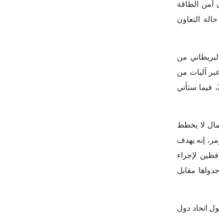
ف يمكن تعزيز
حه من تحديات
ة ما بعد انتخابات يوليو 2024. حيث أشارت إلى أن العديد من
لانتخابات هي
ت الانتخابات قُبيل
يرى المحللون
إشارة إلى أن
ت والتقارير،
رجية للمملكة
دور عالمي في