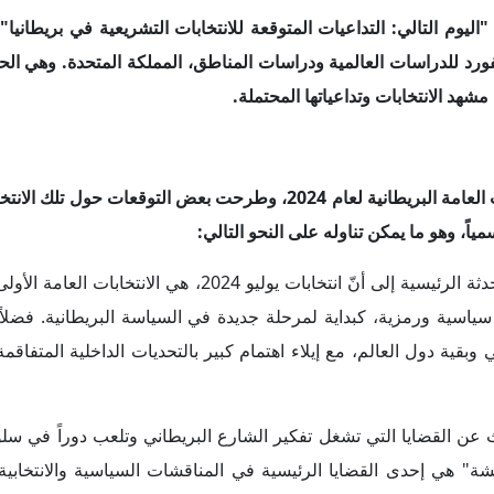
ظة الثمن في المملكة المتحدة، مع زيادة فواتير الطاقة بشكلٍ خاص،
لى الشركات والوضع الاقتصادي بشكلٍ عام. وذلك بالإضافة إلى قضايا اله
عات المتحدثة الرئيسية حول نتائج الانتخابات العامة البريطانية خلال ال
الفعل. فقد ذكرت أن نتائج استطلاعات الرأي تُشير إلى تصاعُد حظوظ 
المعارض. وتوقعت أن يُسدل الستار أخيراً على حقبة استمرت مدة 14 عاماً من حُكم حزب المحافظين. ولذلك اعتبرت المت
وقد أظهرت نتائج الانتخابات العامة البريطانية فوزاً كاسحاً لحزب 
ليصبح بذلك ثالث أكبر حزب في البلاد. وحلّ الحزب الوطني الأسكت
ت د. ديانا جاليفا، خلال الحلقة النقاشية، إلى معاناة حزب المحاظفي
اجُع الحضور السياسي للحزب، وتدني حظوظه الانتخابية. وقد كانت تلك