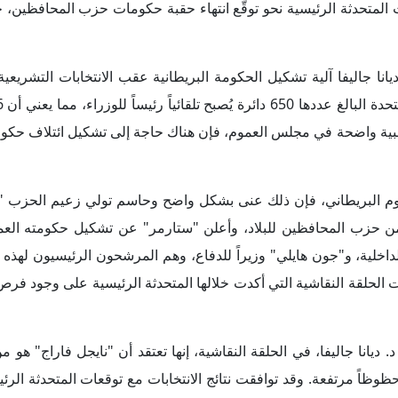
 للمرة الأولى بمقعد في البرلمان البريطاني، في بلدة كلاكتون أون 
اراج" بسياسته المناهضة للهجرة والمؤيدة لخروج بريطانيا من الاتحاد ا
دل في المملكة المتحدة.
يسية للسياسة البريطانية بعد الانتخابات على المستويين الداخلي وا
تحدثة الرئيسية إلى بعض القضايا الداخلية التي تمثّل أولويات على أ
ني الجديد على أزمة زيادة تكلفة المعيشة للأسر البريطانية، وعلى مشكل
طاني لا يمكنه المضي قدماً بدون إصلاحات. بينما سيركز أيضاً في أ
الدفاع على رأس أولويات حكومته، مع العمل على ضمان حدود آمنة للمم