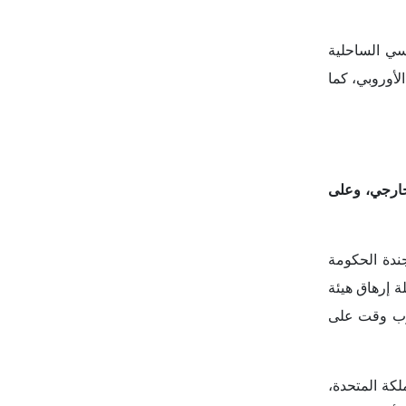
ن أمن الطاقة
الة التعاون
لبريطاني من
لمدنية، عبر آليات من
بينها إلغاء 70 ألف وظيفة في الخدمة المدنية، والتي قال المسؤولون إنها ستوفر 2.9 مليار جنيه إسترليني سنوياً بحلول 2028 - 2029، فيما ستأتي
مال لا يخطط
مر، إنه يهدف
فظين لإجراء
جدواها مقابل
ول اتحاد دول