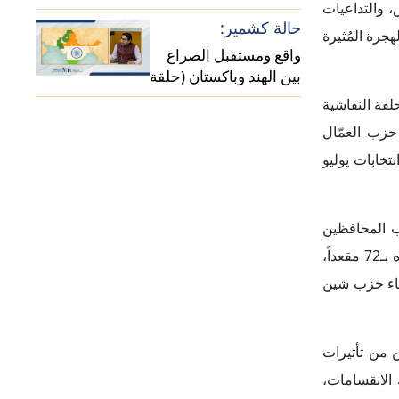
لال انتخابات
ة، موضحةً أن
زعيم الحزب الذي يحصد أغلبية الدوائر الانتخابية في المملكة المتحدة البالغ عددها 650 دائرة يُصبح تلقائياً رئيساً للوزراء، مما يعني أن 326 هو الرقم
مي أو حكومة
زب "كير ستارمر"
ية الجديدة،
 المناصب منذ
 فرص كبيرة لتولي
 من الشخصيات
ثة الرئيسية أيضاً في