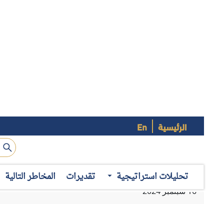
الرئيسية
En
عقد "إنترريجونال للتحليلات الاستراتيجية"، حلقة نقاشية بعنوان 
التي استضاف فيها المركز د. ديانا جاليفا، أستاذ زائر، بكلية أ
قبل انعقاد الانتخابات التشريعية البريطانية؛ حيث استهدفت تحليل 
تحليلات استراتيجية
تقديرات
المخاطر التالية
اتجاهات رئيسية
والتي كانت متوافقة مع النتائج النهائية التي جرى الكشف عنها رسمي
1- الانتخابات الأولى بعد الخروج من الاتحاد الأوروبي:
المتحدة منذ الخروج من الاتحاد الأوروبي، وهو ما يعطيها أهمية
الانتخابات في تحديد آفاق العلاقات البريطانية مع الاتحاد الأورو
المتحدة.
2- الهجرة وتكلفة المعيشة على رأس القضايا المحورية:
بالحديث 
في انتخابات 2024، أشارت د. ديانا جاليفا إلى أن 