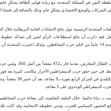
المتحدثة الرئيسية نحو توقُّع انتهاء حقبة حكومات حزب المحافظين، خ
نا جاليفا آلية تشكيل الحكومة البريطانية عقب الانتخابات التشريعي
غلبية واضحة في مجلس العموم، فإن هناك حاجة إلى تشكيل ائتلاف حكو
صد 412 مقعداً في مجلس العموم البريطاني، فإن ذلك عنى بشكل واضح وحاسم تولي زعيم الح
من حزب المحافظين للبلاد، وأعلن "ستارمر" عن تشكيل حكومته العمال
للداخلية، و"جون هايلي" وزيراً للدفاع، وهم المرشحون الرئيسيون لهذه
2. وهو ما يتوافق مع توقعات الحلقة النقاشية التي أكدت خلالها المتحدثة الرئيسية على وجود
 ديانا جاليفا، في الحلقة النقاشية، إنها تعتقد أن "نايجل فاراج" هو
م في الانتخابات البريطانية العامة 2024، وأن له حظوظاً مرتفعة. وقد توافقت نتائج الانتخابات مع توقعات المتحد