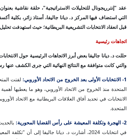
المتحدة، حيث ارتفعت تكلفة المعيشة بشكلٍ ملحوظ وأصبحت باه
الاقتصادية للحرب الروسية الأوكرانية على الداخل البريطاني، وع
للجدل، خاصةً مع ارتباطها بالأوضاع الاقتصادية.
3- توافُق نتائج الانتخابات مع توقعات الحلقة النقاشية:
توافقت توقّ
التي استضافها المركز مع النتائج الرسمية التي تم إعلانها ب
2024، ستُمثّل نقطة تحول في سياسة المملكة المتحدة.
فين الأيرلندي الشمالي في المركز الخامس بـ7 مقاعد، وحصل الحزب الديمقراطي الوحدوي على 5 مقاعد.
4- مُعاناة حزب المحافظين من تأثيرات الانقسامات الداخلية:
لفت
الانقسامات الداخلية، واعتبرت ذلك أحد العوامل التي تفسّر تر