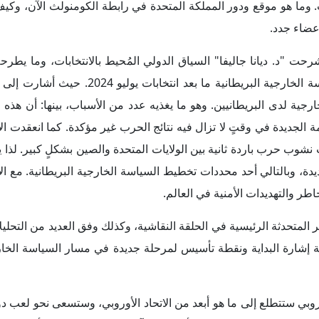
ريطاني بدول الخليج، ومناطق أخرى في آسيا والمحيط الهادئ وأفريقيا.
تنتوي حكومة حزب العمال العودة إلى الاتحاد الأوروبي، وتدرك ما فتح
ادية، وحتى عدم التقيُّد بالعقوبات التي يفرضها التكتل؛ لكن يرى ال
فوذ المملكة المتحدة في أوروبا والعالم، ولذلك من المرجح أن تُ
وبيين وعبر الأطلسي، فضلاً عن توسيع العلاقات مع الشركاء الجدد ف
في العالم.
فيما يترقب العالم أن يتعرف على طريقة تعامُل الحكومة البريطانية
تُعد إحدى أكثر قضايا السياسة الخارجية أهمية وإثارة للجدل في الوقت
ملكة المتحدة (حزبي العمال والمحافظين) متشابه بشكل ملحوظ، حيث
إقدام عليه لا بد أن يكون في إطار المساهمة في تجديد عملية السلام.
ة الجديدة لحزب العمال ستدعو إلى استئناف مباحثات السلام الإسرائيلية
ً لسلفه المحافظ "سوناك"، حيث يدعم موقف إسرائيل ويؤكد على حقها 