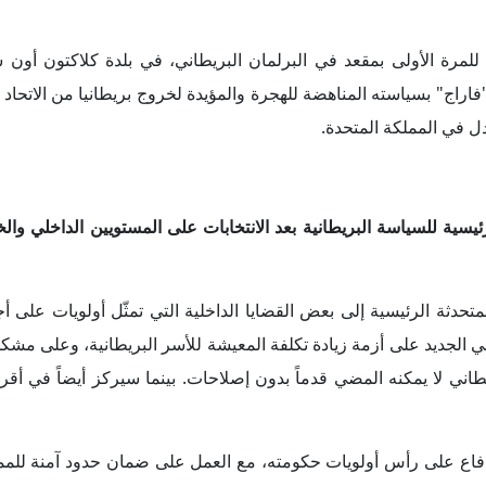
رئيسية في حلقة النقاش إلى الارتباط بين الاهتمام البريطاني بضما
البريطانية، وخاصةً تجاه دول مجلس التعاون الخليجي، بما يعزز من ح
التزمت حكومة حزب المحافظين بخطة لزيادة الإنفاق الدفاعي ا
 من الناتج المحلي الإجمالي إلى 2.5%، بحلول عام 2030. مع التوجه نحو تمويل تلك الزيادة من خلال مخصصات الخدمة ا
ت الخدمة المدنية أمر غير عملي، وقال مسؤولو الحزب إن حزب الع
حدة. وسبق أن قال زعيم حزب العمال ورئيس الحكومة الجديد، كير ستار
لموارد بذلك". فيما وصف اثنان من مسؤولي حزب العمال خطة المحا
ما إذا كانت المدخرات كافية لتمويل التعهدات الدفاعية، وكذلك عن 
ة الرئيسية إلى وجود الكثير من المناقشات داخل المملكة المتحدة ح