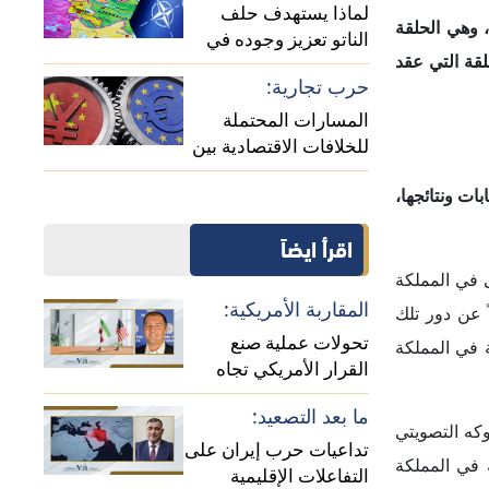
 والتداعيات
(حلقة نقاشية)
حالة كشمير:
جرة المُثيرة
واقع ومستقبل الصراع
بين الهند وباكستان (حلقة
نقاشية)
حلقة النقاشية
حزب العمّال
حدثة أن انتخابات يوليو
العمّال المعارض، بعدما فاز بـ412 مقعداً من أصل 650، ومُني حزب المحافظين
بأكبر هزيمة له منذ عقود طويلة بعدما حصل على 121 مقعداً فقط، في حين حقق حزب الديمقراطيين الأحرار مكاسب كبيرة بعد فوزه بـ72 مقعداً،
لندي في المركز الرابع بفوزه بـ9 مقاعد، بعد أن خسر 38 مقعداً، وجاء حزب شين
ن من تأثيرات
 الانقسامات،