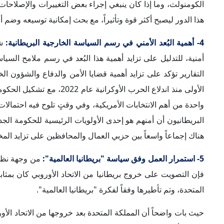
مناطق أخرى. وتُعزز سياسة "بريطانيا العالمية" من الاهتمام الب
6- توظيف السياسة الخارجية لإعادة النفوذ البريطاني:
في حين لا 
من فرص تجارية، ومرونة في تنويع العلاقات الاستثمارية والاقتص
السياسة الخارجية في عهد حكومات حزب المحافظين قد أضعفت ن
المتحدة في عهد حكومة العمال تعزيز التواصل مع الحلفاء الأور
في العالم خارج أوروبا، بالشكل الذي يعيد تعزيز النفوذ البريطاني 
7- الدعوة إلى استئناف مباحثات السلام الفلسطينية-الإسرائيلية:
الأزمات والصراعات الكبرى في العالم، ومن بينها حرب غزة، التي 
المتحدثة الرئيسية أوضحت أن موقف الطرفين الرئيسيين في الم
أن اقتراح الاعتراف بالدولة الفلسطينية غير مناسب حالياً، وأن ال
ولفتت "د. ديانا جاليفا" في مداخلتها إلى أن الحكومة البريطاني
فيما تؤكد تقارير بالفعل على أن "ستارمر" يتخذ موقفاً مطابقا
نفسها، مع الدعوة إلى السلام وحل الدولتين.