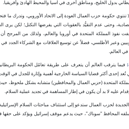
البريطانية تحولات كبرى في عهد الحكومة العمالية الجديدة برئاسة "
ع دول المنطقة، في ظل تنامي اهتمام المملكة المتحدة بتعزيز علاقاتها 