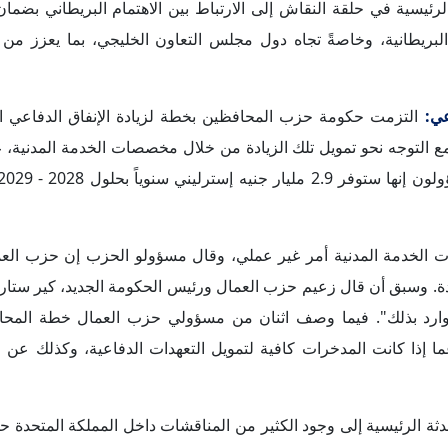
. وما هو موقع ودور المملكة المتحدة في رابطة الكومنولث الآن، وكي
أعضاء جدد.
حت "د. ديانا جاليفا" السياق الدولي المُحيط بالانتخابات، وما يطر
أمنية، للتدليل على تزايد أهمية هذا البُعد في رسم ملامح السياسة الخارجية البريطاني
ارجية لدى البريطانيين. وهو ما يغذيه عدد من الأسباب، بينها: أن هذه ا
أوكرانية عام 2022، مع تشكيل الحكومة الجديدة في وقتٍ لا تزال فيه نتائج الحرب غير مؤكدة. كما انعقد
 نشوب حرب باردة ثانية بين الولايات المتحدة والصين بشكلٍ كبير. لذا 
يدة، وبالتالي أحد محددات تخطيط السياسة الخارجية البريطانية. مع ال
طر والتهديدات الأمنية في العالم.
لمتحدثة الرئيسية في الحلقة النقاشية، وكذلك وفق العديد من التحليلا
بة إشارة البداية ونقطة تأسيس لمرحلة جديدة في مسار السياسة الخا
وروبي ستتطلع إلى ما هو أبعد من الاتحاد الأوروبي، وستسعى نحو لعب 