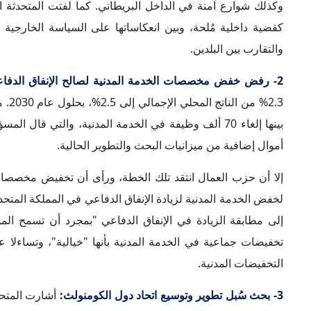
الكومنولث، وما إذا كان ينبغي إجراء بعض التغييرات والإصلاحات
هذا الدور ليصبح أكثر قوة وتأثيراً، مع بحث إمكانية توسيعه وضم 
4- أهمية البُعد الأمني في رسم السياسة الخارجية البريطانية:
شر
التقارير تؤكد على تزايد أهمية قضايا الأمن والدفاع والشؤون الخ
الأولى منذ اندلاع الحرب ال
واحدة من أهم الانتخابات الأمريكية، وفي وقتٍ تلوح فيه احتمالات
البريطانيون أن أمنهم هو إحدى الأولويات الرئيسية للحكومة الجد
هناك إجماعاً واسعاً بين حزبي العمال والمحافظين على تزايد المخا
5- استمرار العمل وفق سياسة "بريطانيا العالمية":
من وجهة نظر ا
فإن التصويت على خروج بريطانيا من الاتحاد الأوروبي كان بمثا
المتحدة، وتم تأطيرها وفقاً لفكرة "بريطانيا العالمية".
حيث بات واضحاً أن المملكة المتحدة بعد خروجها من الاتحاد الأ