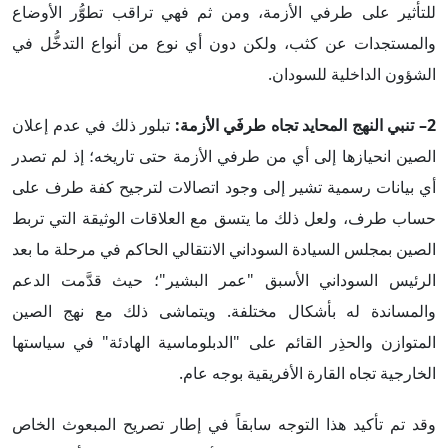
للتأثير على طرفي الأزمة، ومن ثم فهي تراقب تطوُّر الأوضاع
والمستجدات عن كثب، ولكن دون أي نوع من أنواع التدخُّل في
الشؤون الداخلية للسودان.
2– تنبي النهج المحايد تجاه طرفَي الأزمة:
تبلور ذلك في عدم إعلان
الصين انحيازها إلى أي من طرفي الأزمة حتى تاريخه؛ إذ لم تصدر
أي بيانات رسمية تشير إلى وجود اتصالات لترجيح كفة طرف على
حساب طرف، ولعل ذلك ما يتسق مع العلاقات الوثيقة التي تربط
الصين بمجلس السيادة السوداني الانتقالي الحاكم في مرحلة ما بعد
الرئيس السوداني الأسبق "عمر البشير"؛ حيث قدَّمت الدعم
والمساندة له بأشكال مختلفة. ويتماشى ذلك مع نهج الصين
المتوازن والحذِر القائم على "الدبلوماسية الهادئة" في سياستها
الخارجية تجاه القارة الأفريقية بوجه عام.
وقد تم تأكيد هذا التوجه سابقاً في إطار تصريح المبعوث الخاص