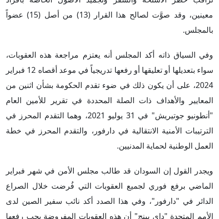
معينين، وقد صوَّت لصالح هذا القرار (13) من أصل (15) عضواً
بالمجلس.
وفي السياق ذاته أكد المجلس أنه يعتزم مراجعة هذه العقوبات،
سواء بتعديلها أو تعليقها أو رفعها تدريجياً في موعد أقصاه 12 فبراير
2024، على أن يكون ذلك في ضوء تقدم الحكومة بشأن اثنين من
المعايير والأهداف ذات الصلة المحددة في تقرير للأمين العام
"أنطونيو جوتيريش" في 31 يوليو 2021، وهما التقدم المحرز في
الترتيبات الأمنية الانتقالية في دارفور، والتقدم المحرز في خطة
العمل الوطنية لحماية المدنيين.
ويجدر القول إن السودان قد طالب مجلس الأمن في شهر فبراير
الماضي برفع فوري لجميع العقوبات التي فُرضت خلال الصراع
الدائر في "دارفور"، وفي هذا الصدد أكد نائب سفير الصين لدى
الأمم المتحدة "داي بينج" أن هذه العقوبات المفروضة يجب رفعها