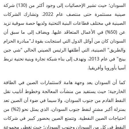
السودان؛ حيث تشير الإحصائيات إلى وجود أكثر من (130) شركة
صينية مستثمرة حتى منتصف عام 2022. وتشارك الشركات
الصينية في مختلف قطاعات البنية التحتية ولديها حصة سوقية تزيد
عن (50%) في الأعمال المتعاقَد عليها. ويضاف إلى ما سبق أن
السودان كان من أوائل الدول التي استجابت بقوة لـ"مبادرة الحزام
والطريق" الصينية، التي أطلقها الرئيس الصيني الحالي "شي جين
بينج" في عام 2013، وتهدف إلى بناء شبكة تجارة وبنية تحتية تربط
آسيا بأوروبا وأفريقيا.
كما أن السودان يعد وجهة هامة لاستثمارات الصين في الطاقة
الخارجية؛ حيث يستفيد من منشآت المعالجة وخطوط أنابيب نقل
النفط القادم من جنوب السودان، ولا سيما في ضوء أن الصين تعد
بمنزلة أكبر مشترٍ لنفط جنوب السودان، الذي يمثل نحو (2%) من
احتياجات الصين النفطية. وتتمتع الصين بحضور كبير في شركات
النفط في كل من السودان وجنوب السودان؛ حيث تغطي مجموعة