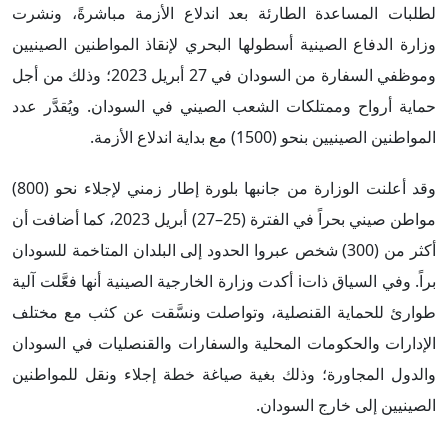
لطلبات المساعدة الطارئة بعد اندلاع الأزمة مباشرةً، ونشرت
وزارة الدفاع الصينية أسطولها البحري لإنقاذ المواطنين الصينيين
وموظفي السفارة من السودان في 27 أبريل 2023؛ وذلك من أجل
حماية أرواح وممتلكات الشعب الصيني في السودان. ويُقدَّر عدد
المواطنين الصينيين بنحو (1500) مع بداية اندلاع الأزمة.
وقد أعلنت الوزارة من جانبها بلورة إطار زمني لإجلاء نحو (800)
مواطن صيني بحراً في الفترة (25–27) أبريل 2023، كما أضافت أن
أكثر من (300) شخص عبروا الحدود إلى البلدان المتاخمة للسودان
براً. وفي السياق ذاتi أكدت وزارة الخارجية الصينية أنها فعَّلت آلية
طوارئ للحماية القنصلية، وتواصلت ونسَّقت عن كثب مع مختلف
الإدارات والحكومات المحلية والسفارات والقنصليات في السودان
والدول المجاورة؛ وذلك بغية صياغة خطة إجلاء ونقل للمواطنين
الصينيين إلى خارج السودان.