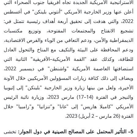
الاستراتيجية الأمريكية الجديدة تجاه أفريقيا جنوب الصحراء التي
أعلن عنها وزير الخارجية الأمريكي "أنتوني بلينكن" في أغسطس
2022، والتي هدفت إلى تحقيق أربعة أهداف رئيسية تتمثل في:
تشجيع الانفتاح والمجتمعات المفتوحة، وتوزيع مكتسبات
الديمقراطية والأمن، ودعم التعافي من الوباء والفرص الاقتصادية،
ودعم المحافظة على البيئة والتكيف مع المناخ والتحول العادل
للطاقة، وكذلك عقد "القمة الأمريكية–الأفريقية" الثانية التي
استضافتها العاصمة الأمريكية "واشنطن" في ديسمبر 2022،
ويضاف إلى ذلك كثافة زيارات المسؤولين الأمريكيين خلال الآونة
الأخيرة، ولعل من بينها زيارة وزير الخارجية "بلينكن" إلى إثيوبيا
والنيجر في الفترة (14–17) مارس 2023، وزيارة نائبة الرئيس
الأمريكي "كاميلا هاريس" إلى "غانا" و"تنزانيا" و"زامبيا" خلال
الفترة (26 مارس – 2 أبريل) 2023.
5– التأثير المحتمل على المصالح الصينية في دول الجوار:
تخشى