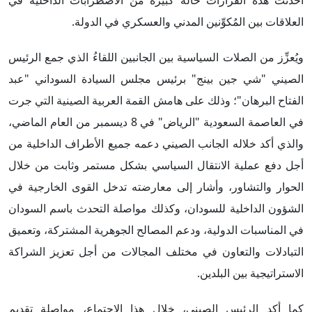
أحدثت هذه القرارات حالة كبيرة من الاضطرابات الداخلية في
العلاقات بين المُكوِّنين المدني والعسكري في الدولة.
ويُعزِّز من الصلات السياسية بين الجانبين اللقاءُ الذي جمع الرئيس
الصيني "شي جين بينج" برئيس مجلس السيادة السوداني "عبد
الفتاح البرهان"؛ وذلك على هامش القمة العربية الصينية التي جرت
في العاصمة السعودية "الرياض" في 8 ديسمبر من العام الماضي،
والذي أكد خلاله الجانب الصيني دعمه جميع الأطراف الداخلية من
أجل دفع عملية الانتقال السياسي بشكل مستمر وثابت من خلال
الحوار والتشاور، وأشار إلى معارضته تدخل القوى الخارجية في
الشؤون الداخلية للسودان، وكذلك مواصلة التحدث باسم السودان
في المناسبات الدولية، ودعم المصالح الجوهرية المشتركة، وتعميق
التبادلات والتعاون في مختلف المجالات من أجل تعزيز الشراكة
الاستراتيجية بين البلدين.
كما أكد الرئيس الصيني، خلال هذا الاجتماع، مواصلة تقديم