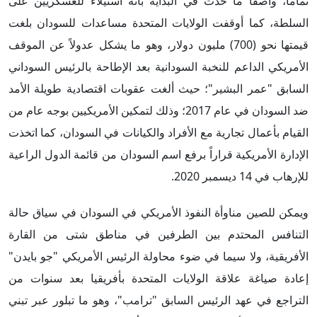
تماماً، واصفاً ما حدث في البداية بأنه استيلاء للعسكريين على
السلطة، كما أوقفت الولايات المتحدة مساعدات للسودان بلغت
قيمتها نحو (700) مليون دولار، وهو ما يشكل عدولاً عن الموقف
الأمريكي الداعم للنخبة السودانية بعد الإطاحة بالرئيس السوداني
السابق "عمر البشير"؛ حيث ألغت عقوبات اقتصادية طويلة الأمد
ضد السودان في عام 2017؛ وذلك لتمكين الأمريكيين بوجه عام من
القيام بأعمال تجارية مع الأفراد والكيانات في السودان، كما اتخذت
الإدارة الأمريكية قراراً برفع اسم السودان من قائمة الدول الراعية
للإرهاب في 14 ديسمبر 2020.
ويمكن للصين مناوأة النفوذ الأمريكي في السودان في سياق حالة
التنافس المحتدم بين الطرفين في مناطق شتى من القارة
الأفريقية، ولا سيما في ضوء محاولة الرئيس الأمريكي "جو بايدن"
إعادة صياغة علاقة الولايات المتحدة بأفريقيا بعد سنوات من
التراجع في عهد الرئيس السابق "ترامب"، وهو ما تبلور عبر تبني