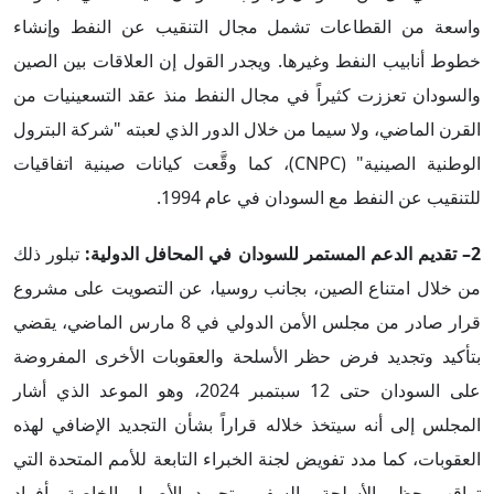
واسعة من القطاعات تشمل مجال التنقيب عن النفط وإنشاء
خطوط أنابيب النفط وغيرها. ويجدر القول إن العلاقات بين الصين
والسودان تعززت كثيراً في مجال النفط منذ عقد التسعينيات من
القرن الماضي، ولا سيما من خلال الدور الذي لعبته "شركة البترول
الوطنية الصينية" (CNPC)، كما وقَّعت كيانات صينية اتفاقيات
للتنقيب عن النفط مع السودان في عام 1994.
2– تقديم الدعم المستمر للسودان في المحافل الدولية:
تبلور ذلك
من خلال امتناع الصين، بجانب روسيا، عن التصويت على مشروع
قرار صادر من مجلس الأمن الدولي في 8 مارس الماضي، يقضي
بتأكيد وتجديد فرض حظر الأسلحة والعقوبات الأخرى المفروضة
على السودان حتى 12 سبتمبر 2024، وهو الموعد الذي أشار
المجلس إلى أنه سيتخذ خلاله قراراً بشأن التجديد الإضافي لهذه
العقوبات، كما مدد تفويض لجنة الخبراء التابعة للأمم المتحدة التي
تراقب حظر الأسلحة والسفر وتجميد الأصول الخاصة بأفراد