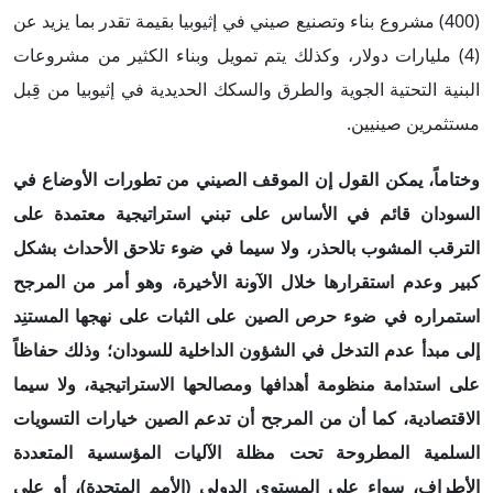
(400) مشروع بناء وتصنيع صيني في إثيوبيا بقيمة تقدر بما يزيد عن
(4) مليارات دولار، وكذلك يتم تمويل وبناء الكثير من مشروعات
البنية التحتية الجوية والطرق والسكك الحديدية في إثيوبيا من قِبل
مستثمرين صينيين.
وختاماً، يمكن القول إن الموقف الصيني من تطورات الأوضاع في
السودان قائم في الأساس على تبني استراتيجية معتمدة على
الترقب المشوب بالحذر، ولا سيما في ضوء تلاحق الأحداث بشكل
كبير وعدم استقرارها خلال الآونة الأخيرة، وهو أمر من المرجح
استمراره في ضوء حرص الصين على الثبات على نهجها المستنِد
إلى مبدأ عدم التدخل في الشؤون الداخلية للسودان؛ وذلك حفاظاً
على استدامة منظومة أهدافها ومصالحها الاستراتيجية، ولا سيما
الاقتصادية، كما أن من المرجح أن تدعم الصين خيارات التسويات
السلمية المطروحة تحت مظلة الآليات المؤسسية المتعددة
الأطراف، سواء على المستوى الدولي (الأمم المتحدة)، أو على