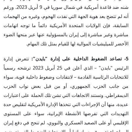
شنه ضد قاعدة أمريكية في شمال سوريا في 9 أبريل 2023. ورغم
أنه لم تتضح بعد هوية الجهة التي نفذت الهجوم، وغيره من الهجمات
السابقة، فإن الولايات المتحدة الأمريكية دائماً ما توجه اتهامات
مباشرة وغير مباشرة إلى إيران بالمسؤولية عنها عبر منحها الضوء
الأخضر للميليشيات الموالية لها للقيام بمثل تلك المهام.
5- تصاعد الضغوط الداخلية على إدارة "بايدن":
تتعرض إدارة
الرئيس "بايدن" – الذي أعلن في 25 أبريل 2023 ترشحه رسمياً
للانتخابات الرئاسية القادمة – لانتقادات وضغوط داخلية قوية، سواء
من جانب الحزب الجمهوري، أو من قبل بعض نواب الحزب
الديمقراطي. وتستند الاتجاهات التي تشن تلك الحملة على اعتبارات
عديدة، منها أن الإجراءات التي تتخذها الإدارة الأمريكية لتقليص حدة
التهديدات التي تفرضها الأنشطة الإيرانية، سواء على المستوى
الإقليمي أو على الصعيد العسكري والنووي، لم تنجح في دفع إيران
إلى إجراء تغيير في سياساتها أو الاستجابة للضغوط التي تعرضت