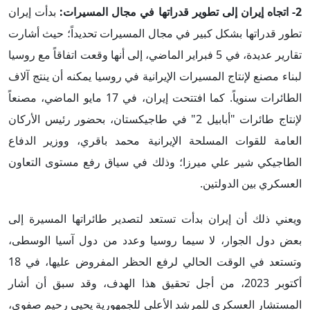
2- اتجاه إيران إلى تطوير قدراتها في مجال المسيرات:
بدأت إيران
تطور قدراتها بشكل كبير في مجال المسيرات تحديداً؛ حيث أشارت
تقارير عديدة، في 5 فبراير الماضي، إلى أنها وقعت اتفاقاً مع روسيا
لبناء مصنع لإنتاج المسيرات الإيرانية في روسيا يمكنه أن ينتج آلاف
الطائرات سنوياً. كما افتتحت إيران، في 17 مايو الماضي، مصنعاً
لإنتاج طائرات "أبابيل 2" في طاجيكستان، بحضور رئيس الأركان
العامة للقوات المسلحة الإيرانية محمد باقري، ووزير الدفاع
الطاجيكي شير علي ميرزا؛ وذلك في سياق رفع مستوى التعاون
العسكري بين الدولتين.
ويعني ذلك أن إيران بدأت تستعد لتصدير طائراتها المسيرة إلى
بعض دول الجوار، لا سيما روسيا وعدد من دول آسيا الوسطى،
وتستعد في الوقت الحالي لرفع الحظر المفروض عليها، في 18
أكتوبر 2023، من أجل تحقيق هذا الهدف، وقد سبق أن أشار
المستشار العسكري للمرشد الأعلى للجمهورية يحيى رحيم صفوي،