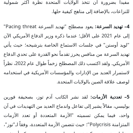
مفيداً بضرورة أن تتخذ الولايات المتحدة نظرة أكثر شمولية
للنزاعات، بالإضافة إلى مناهج كيفية حلها.
4– تهديد السرعة:
يعود مصطلح "تهديد السرعة Pacing threat"
إلى عام 2021 على الأقل؛ عندما ذكره وزير الدفاع الأمريكي الآن
"لويد أوستن" في جلسات الاستماع الخاصة بترشيحه؛ حيث يأتي
تهديد السرعة من منافس يحرز تقدماً نحو القدرة على تحدي الدفاع
الأمريكي. ولقد اكتسب ذلك المصطلح زخماً طوال عام 2022، نظراً
لاستمرار العديد من الإدارات والمؤسسات الأمريكية في استخدامه
لوصف علاقة الصين بالولايات المتحدة.
5– تعددية الأزمات:
لقد نشر الكاتب آدم توز، بصحيفة فورين
بوليسي، مقالاً يشير إلى تفاعل واندماج العديد من التهديدات في آن
واحد، فيما يمكن تسميته "الأزمة المتعددة أو تعدد الأزمات
المتزامنة Polycrisis"؛ حيث تتضمن الأزمة المتعددة، وفقاً لـ"توز"،