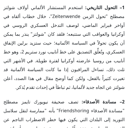
1– التحول التاريخي:
استخدم المستشار الألماني أولاف شولتز
مصطلح "تحول الزمن Zeitenwende"، خلال خطاب ألقاه في
أواخر فبراير الماضي، لوصف التدخل العسكري الروسي في
أوكرانيا والعواقب التي ستتبعه؛ فلقد كان "شولتز" ينذر بما يمكن
أن يكون تحولاً في السياسة الألمانية؛ حيث ستزيد برلين الإنفاق
العسكري، وتُعلِّق التصديق على خط أنابيب نورد ستريم 2، وهو خط
أنابيب من روسيا عارضته أوكرانيا لفترة طويلة. في الأشهر التي
تلت ذلك، تساءل المراقبون إذا ما كانت السياسة الألمانية قد
تغيرت كثيراً بالفعل، ولكن كما أوضح مقال في هذا الصدد، أعلن
شولتز عن اتجاه جديد لألمانيا، ثم تباطأ في إحداث تقدم يُذكر.
2– مساندة الأصدقاء:
تصف صحيفة نيويورك تايمز مصطلح
"مساندة الأصدقاء Friendshoring" بأنه "ممارسة لنقل سلاسل
التوريد إلى البلدان التي يكون فيها خطر الاضطراب الناجم عن