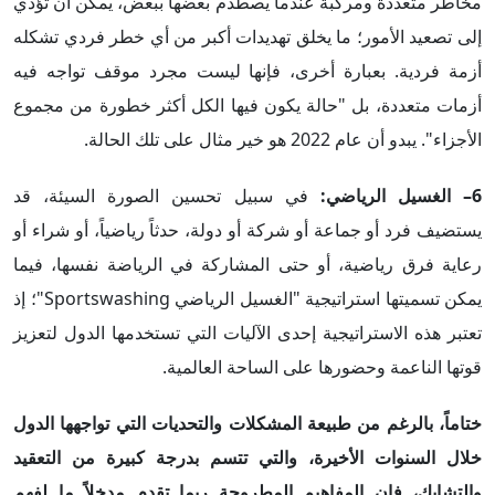
مخاطر متعددة ومركبة عندما يصطدم بعضها ببعض، يمكن أن تؤدي
إلى تصعيد الأمور؛ ما يخلق تهديدات أكبر من أي خطر فردي تشكله
أزمة فردية. بعبارة أخرى، فإنها ليست مجرد موقف تواجه فيه
أزمات متعددة، بل "حالة يكون فيها الكل أكثر خطورة من مجموع
الأجزاء". يبدو أن عام 2022 هو خير مثال على تلك الحالة.
6– الغسيل الرياضي:
في سبيل تحسين الصورة السيئة، قد
يستضيف فرد أو جماعة أو شركة أو دولة، حدثاً رياضياً، أو شراء أو
رعاية فرق رياضية، أو حتى المشاركة في الرياضة نفسها، فيما
يمكن تسميتها استراتيجية "الغسيل الرياضي Sportswashing"؛ إذ
تعتبر هذه الاستراتيجية إحدى الآليات التي تستخدمها الدول لتعزيز
قوتها الناعمة وحضورها على الساحة العالمية.
ختاماً، بالرغم من طبيعة المشكلات والتحديات التي تواجهها الدول
خلال السنوات الأخيرة، والتي تتسم بدرجة كبيرة من التعقيد
والتشابك، فإن المفاهيم المطروحة ربما تقدم مدخلاً ما لفهم