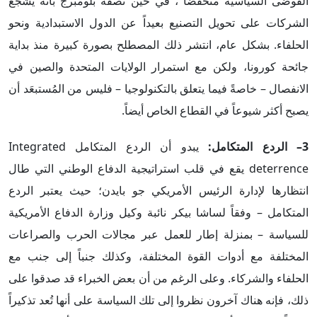
الفوضى السياسية منخفضاً"، في حين تصفه بلومبرج بأنه يُشجع
الشركات على تحويل التصنيع بعيداً عن الدول الاستبدادية ونحو
الحلفاء. بشكل عام، انتشر ذلك المصطلح بصورة كبيرة منذ بداية
جائحة كورونا، ولكن مع استمرار الولايات المتحدة والصين في
الانفصال – خاصةً فيما يتعلق بالتكنولوجيا – فليس من المُستبعَد أن
يصبح أكثر شيوعاً في القطاع الخاص أيضاً.
3– الردع المتكامل:
يبدو أن الردع المتكامل Integrated
deterrence يقع في قلب استراتيجية الدفاع الوطني التي طال
انتظارها لإدارة الرئيس الأمريكي جو بايدن؛ حيث يعتبر الردع
المتكامل – وفقاً لساشا بيكر نائبة وكيل وزارة الدفاع الأمريكية
للسياسة – بمنزلة إطار للعمل عبر مجالات الحرب والصراعات
المختلفة مع أدوات القوة المختلفة، وكذلك جنباً إلى جنب مع
الحلفاء والشركاء. وعلى الرغم من أن بعض الخبراء قد صدقوا على
ذلك، فإنه هناك آخرون نظروا إلى تلك السياسة على أنها تُعد تذكيراً