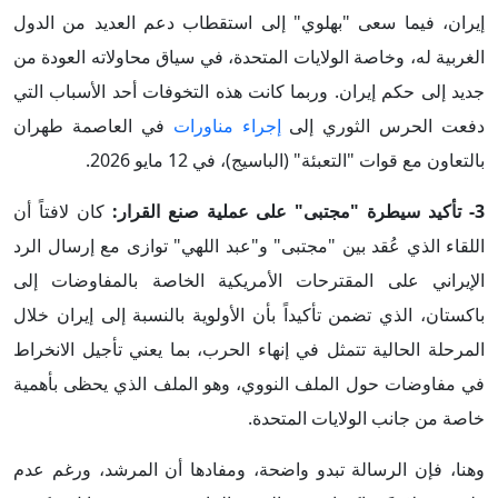
إيران، فيما سعى "بهلوي" إلى استقطاب دعم العديد من الدول
الغربية له، وخاصة الولايات المتحدة، في سياق محاولاته العودة من
جديد إلى حكم إيران. وربما كانت هذه التخوفات أحد الأسباب التي
دفعت الحرس الثوري إلى
إجراء مناورات
في العاصمة طهران
بالتعاون مع قوات "التعبئة" (الباسيج)، في 12 مايو 2026.
3- تأكيد سيطرة "مجتبى" على عملية صنع القرار:
كان لافتاً أن
اللقاء الذي عُقد بين "مجتبى" و"عبد اللهي" توازى مع إرسال الرد
الإيراني على المقترحات الأمريكية الخاصة بالمفاوضات إلى
باكستان، الذي تضمن تأكيداً بأن الأولوية بالنسبة إلى إيران خلال
المرحلة الحالية تتمثل في إنهاء الحرب، بما يعني تأجيل الانخراط
في مفاوضات حول الملف النووي، وهو الملف الذي يحظى بأهمية
خاصة من جانب الولايات المتحدة.
وهنا، فإن الرسالة تبدو واضحة، ومفادها أن المرشد، ورغم عدم