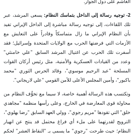
الغاشم على دول الجوار.
2- توجيه رسالة إلى الداخل بتماسك النظام:
يسعى المرشد، عبر
تلك اللقاءات، إلى توجيه رسالة مباشرة إلى الداخل الإيراني تفيد
بأن النظام الإيراني ما زال متماسكاً وقادراً على التعايش مع
الأزمات التي فرضتها الحرب مع الولايات المتحدة وإسرائيل؛ فقد
أسفرت تلك الحرب عن اغتيال المرشد السابق "علي خامنئي"
وعدد من القيادات العسكرية والأمنية، مثل رئيس أركان القوات
المسلحة "عبد الرحيم موسوي"، وقائد الحرس الثوري "محمد
باكبور"، وأمين المجلس الأعلى للأمن القومي "علي لاريجاني".
وتكتسب هذه الرسالة أهمية خاصة، لا سيما مع تخوُّف النظام من
محاولة قوى المعارضة في الخارج، وعلى رأسها منظمة "مجاهدي
خلق" التي تقودها "مريم رجوي"، وولي العهد السابق "رضا بهلوي"،
الترويج لقدرتهما على ملء أي فراغ محتمل قد ينتج عن انهيار
النظام؛ حيث طرحت "رجوي" ما يسمى بـ "النقاط العشر" لحكم