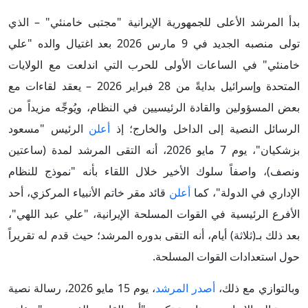
بدأ المرشد الأعلى للجمهورية الإيرانية "مجتبى خامنئي" – الذي
تولى منصبه الجديد في 9 مارس 2026 بعد اغتيال والده "علي
خامنئي" في الساعات الأولى للحرب التي اندلعت مع الولايات
المتحدة وإسرائيل بدايةً من 28 فبراير 2026 – يعقد لقاءات مع
بعض المسؤولين والقادة الرئيسيين في النظام، ويُوجِّه مزيداً من
الرسائل النصية إلى الداخل والخارج؛ إذ
أعلن
الرئيس "مسعود
بزشكيان"، يوم 7 مايو 2026، أنه التقى المرشد لمدة (ساعتين
ونصف)، واصفاً سلوك الأخير خلال اللقاء بأنه "نموذج للنظام
الإداري في الدولة"، كما
أعلن
قائد مقر خاتم الأنبياء المركزي، أحد
الأفرع الرئيسية في القوات المسلحة الإيرانية، "علي عبد اللهي"،
بعد ذلك بـ(ثلاثة) أيام، أنه التقى بدوره المرشد؛ حيث قدم له تقريراً
حول استعدادات القوات المسلحة.
وبالتوازي مع ذلك،
أصدر المرشد
، يوم 15 مايو 2026، رسالة نصية