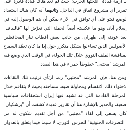
بـ"أزمة قيادة" أنتجتها الحرب؛ حيث لم تَعُد هناك قيادة قادرة على
تمرير أي مشروع اتفاق في الداخل.
وثانيهما
أنه كان هناك استعداد
لوضع فيتو على أي توافق في الآراء يمكن أن يتم الوصول إليه في
إسلام آباد، وهو ما عكسته أيضاً الحملة التي تعرَّض لها "قاليباف"
بعد عودته إلى طهران، من جانب بعض أقطاب تيار المحافظين
الأصوليين الذين تساءلوا بشكل متكرر حول إذا ما كان تعمَّد السماح
بمناقشة الملف النووي خلال تلك الجولة، في الوقت الذي وضع فيه
المرشد "مجتبى" خطوطاً حمراء في هذا الصدد.
ومن هنا، فإن المرشد "مجتبى" ربما ارتأى ترتيب تلك اللقاءات
لاحتواء ذلك الانقسام ومحاولة ضبط مساحته بحيث لا يتفاقم خلال
المرحلة القادمة التي قد تشهد فيها إيران استحقاقات سياسية
صعبة. والجدير بالإشارة هنا أن تقارير عديدة كشفت أن "بزشكيان"
كان يسعى إلى لقاء "مجتبى" من أجل تقديم شكوى له من
"التصرفات الجنونية" للحرس الثوري، لا سيما فيما يتعلق بالعدوان