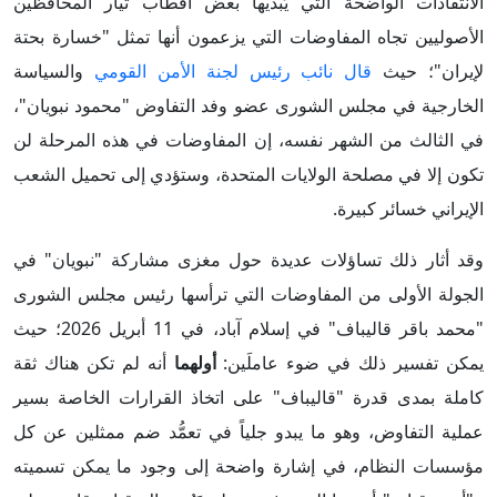
الانتقادات الواضحة التي يُبديها بعض أقطاب تيار المحافظين
الأصوليين تجاه المفاوضات التي يزعمون أنها تمثل "خسارة بحتة
لإيران"؛ حيث
قال نائب رئيس لجنة الأمن القومي
والسياسة
الخارجية في مجلس الشورى عضو وفد التفاوض "محمود نبويان"،
في الثالث من الشهر نفسه، إن المفاوضات في هذه المرحلة لن
تكون إلا في مصلحة الولايات المتحدة، وستؤدي إلى تحميل الشعب
الإيراني خسائر كبيرة.
وقد أثار ذلك تساؤلات عديدة حول مغزى مشاركة "نبويان" في
الجولة الأولى من المفاوضات التي ترأسها رئيس مجلس الشورى
"محمد باقر قاليباف" في إسلام آباد، في 11 أبريل 2026؛ حيث
يمكن تفسير ذلك في ضوء عاملَين:
أولهما
أنه لم تكن هناك ثقة
كاملة بمدى قدرة "قاليباف" على اتخاذ القرارات الخاصة بسير
عملية التفاوض، وهو ما يبدو جلياً في تعمُّد ضم ممثلين عن كل
مؤسسات النظام، في إشارة واضحة إلى وجود ما يمكن تسميته