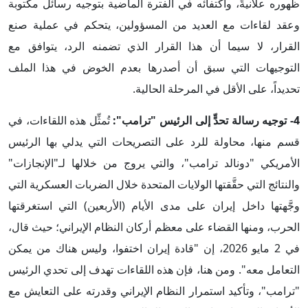
ظهوره علانيةً، واكتفائه في الفترة الماضية بتوجيه رسائل مكتوبة
وعقد لقاءات مع العديد من المسؤولين، يتحكم في عملية صنع
القرار، لا سيما أن هذا القرار الذي تضمنه الرد، يتوافق مع
التوجيهات التي سبق أن أصدرها بعدم الخوض في هذا الملف
تحديداً، على الأقل في المرحلة الحالية.
4- توجيه رسالة تحدٍّ إلى الرئيس "ترامب":
تُمثِّل هذه اللقاءات، في
قسم منها، محاولة للرد على التصريحات التي يدلي بها الرئيس
الأمريكي "دونالد ترامب"، والتي يروج من خلالها لـ"الإنجازات"
والنتائج التي حقَّقتها الولايات المتحدة خلال الضربات العسكرية التي
وجَّهتها داخل إيران على مدى الأيام (الأربعين) التي استغرقتها
الحرب، ومنها القضاء على معظم أركان النظام الإيراني؛ حيث قال،
في 2 مايو 2026، إن "قادة إيران اختفوا، وليس هناك من يمكن
التعامل معه". ومن هنا، فإن هذه اللقاءات تهدف إلى تحدي الرئيس
"ترامب"، وتأكيد استمرار النظام الإيراني وقدرته على التعايش مع