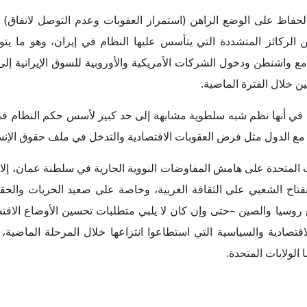
ت عرقلة إتمام صفقة نووية مع الولايات المتحدة، ولكن ذلك سوف يت
فريق التفاوض على استقطاب مزيد من الدعم الداخلي لأهمية الاتفاق
ً عن طبيعة الملفات التي ستتضمنها المفاوضات وما إذا كانت ستقتص
 والدور الإقليمي.
الأصوليون