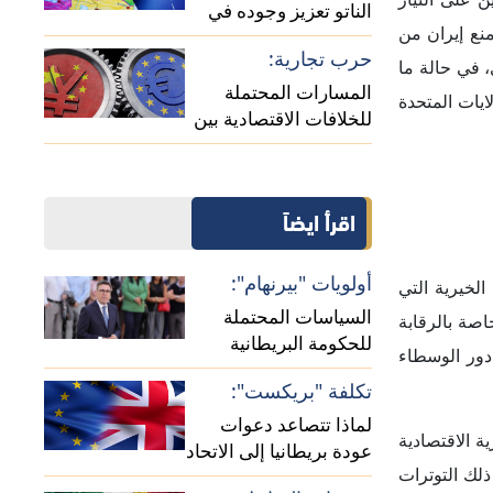
 الاقتصادية
عودة بريطانيا إلى الاتحاد
ذلك التوترات
الأوروبي؟
تعقيدات الساحل:
عمل الشاملة
دلالات استئناف العلاقات
الدبلوماسية بين الجزائر
ومالي
لى الأصوليين
ية المباشرة
ته عبر إضعاف
الإيراني عبد الناصر همتي في بداية مارس 2025 بسبب اتهامه بالفشل في
واد ظريف على
لنواب طلبات
ا على تحميل