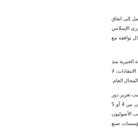
 مؤسسات صنع
ن يُبقي على
وافق مع رؤى
 تراجع أهمية
 طهران، ولا
سان.
أن الأصوليين
وق السياسية
ادية– البديل
 عبر استغلال