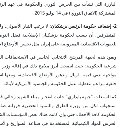
الحكومة كافة الأخطاء حتى وإن كانت هناك بعض المؤسسات الش
الحرس المواد الكيميائية المستخدمة في صناعة الصواريخ وال
إدارة الميناء.
3- الاحتفاظ بالسيطرة على مؤسسات صنع القرار:
يخشى الأصو
نووي أن يزيد ذلك من قدرتهم على تعزيز نفوذهم داخل مؤسسا
ومجلس الخبراء ومجمع تشخيص مصلحة النظام، أو أن يفوز بزشكي
المرشد الأعلى علي خامنئي.
وظهرت أبرز مؤشرات ذلك في نجاح الرئيس في الإفراج عن السياسي
14 عاماً مهدي كروبي، وتأجيل تنفيذ قانون "العفة والحجاب" 
سيما من قبل الإصلاحيين الذين يؤكدون أن بزشكيان فشل في الوف
وفي السياق ذاته، يحاول الأصوليون استبعاد الإصلاحيين من ملف 
أشخاص يكون أكثر اعتدالاً وقدرة على التعامل مع التحديات التي