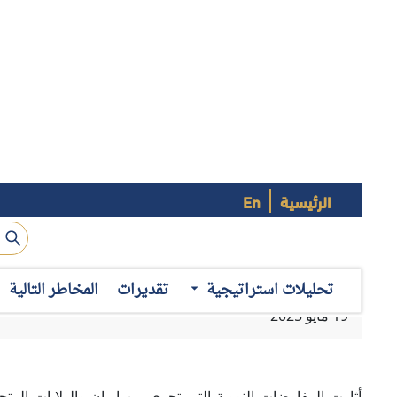
الرئيسية
En
الأصولي في إيران، وعززت بعض الأحداث من هذا التوجه وخاصة 
تخصيب اليورانيوم. وقد توازى ذلك مع إشارة الأصوليين إلى أن إ
تحليلات استراتيجية
تقديرات
المخاطر التالية
إذا وجدت أنها سوف تكون مضطرة لتقديم تنازلات صعبة تمثل خطو
لن تنسحب مجدداً من أي اتفاق نووي محتمل قد يتم الوصول إليه ف
دوافع متعددة
يمكن تفسير دوافع التيار المعارض لاستمرار المفاوضات النووية
1- الاستفادة من استمرار العقوبات
: يدرك بعض المحسوبين على 
يديرها المرشد الأعلى علي خامنئي أن التوصل لاتفاق يؤدي لرفع 
على المعاملات المصرفية مثل اتفاقية مجموعة العمل المالي 
الذين يتخذوا تجارة النفط ذريعة للاختلاس والفساد.