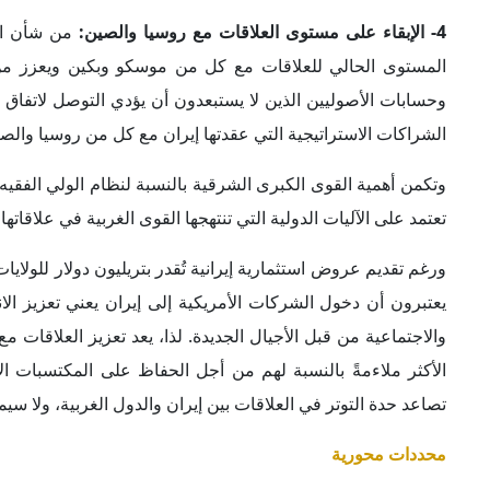
محددات محورية
في النهاية، يمكن القول إن الأصوليين لن يتوقفوا عن محاولا
المحددات الرئيسية التي تتمثل في مدى قدرة حكومة بزشكيان و
واشنطن لجهة رفع العقوبات وتحسين الأوضاع الاقتصادية، فضلا
النووي فقط أم ستتطرق إلى ملفات أخرى مثل البرنامج الصاروخي
الكلمات المفتاحية
:
إيران
الولايات المتحدة