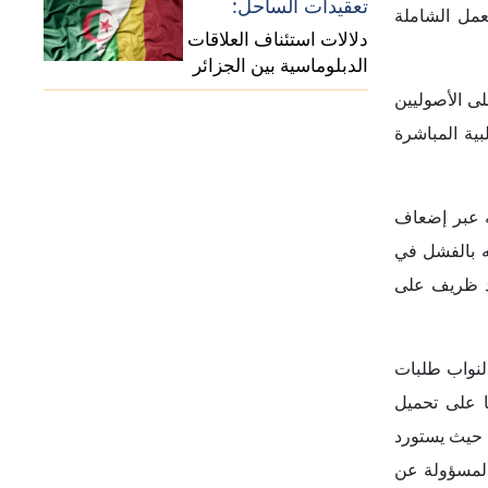
 حيث يستورد
المسؤولة عن
ل إلى اتفاق
رى الإسلامي
ل توافقه مع
 الجبرية منذ
انتقادات، لا
لمجال العام.
نب تعزيز دور
بعض الشخصيات المعتدلة أو زيادة تأثير الآراء الإصلاحية التي تطالب بأن لا ينحصر منصب المرشد في شخص واحد بل بمجلس يتكون من 4 أو 5
غب الأصوليون