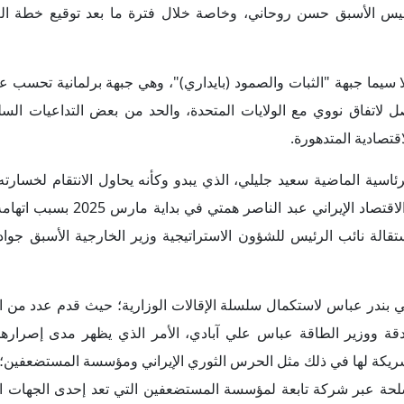
ريكة لها في ذلك مثل الحرس الثوري الإيراني ومؤسسة المستضعفين؛
أسلحة عبر شركة تابعة لمؤسسة المستضعفين التي تعد إحدى الجهات 
ليون من أن يؤدي نجاح الإصلاحيين في التفاوض مع واشنطن والتوص
ت صنع القرار التي ما تزال تحت سيطرة الأصوليين مثل مجلس الشو
ان بفترة رئاسية ثانية تمكنه من انتزاع المزيد من المكاسب من خلا
 البارز وأحد أبرز قادة "الحركة الخضراء" الذي فرضت عليه الإقامة
الذي كان من شأنه أن يؤثر بشكل كبير على شرعية الحكومة ويزيد من ال
اء بوعوده الانتخابية وخاصة على صعيد تقليص القيود المفروضة على ا
اختيار خليفة المرشد الأعلى الحالي علي خامنئي بعد وفاته، وذلك لتج
 تواجهها إيران خلال هذه الفترة والمرجح أن تستمر لعقود قادمة. وير