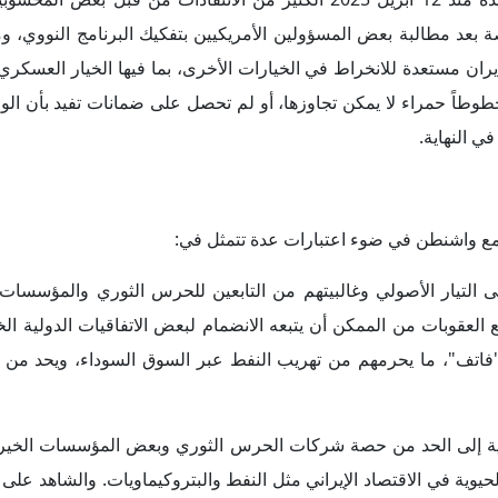
أجنبية إلى الحد من حصة شركات الحرس الثوري وبعض المؤسسات الخيرية
حيوية في الاقتصاد الإيراني مثل النفط والبتروكيماويات. والشاهد على 
ئيس الأسبق حسن روحاني، وخاصة خلال فترة ما بعد توقيع خطة ال
لا سيما جبهة "الثبات والصمود (بايداري)"، وهي جبهة برلمانية تحسب ع
اتفاق نووي مع الولايات المتحدة، والحد من بعض التداعيات السلب
قتصادية المتدهورة.
رئاسية الماضية سعيد جليلي، الذي يبدو وكأنه يحاول الانتقام لخسار
شرعية الحكومة؛ حيث اتضحت أبرز ملامح ذلك في إقالة وزير الاقتصاد 
استقالة نائب الرئيس للشؤون الاستراتيجية وزير الخارجية الأسبق ج
في بندر عباس لاستكمال سلسلة الإقالات الوزارية؛ حيث قدم عدد من ا
قة ووزير الطاقة عباس علي آبادي، الأمر الذي يظهر مدى إصراره