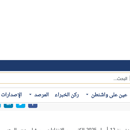
أثارت المفاوضات النووية التي تجري بين إيران والولايات المتحدة منذ 12 أبريل 2025 الكثير من الانتقادات من
بعد مطالبة بعض المسؤولين الأمريكيين بتفكيك البرنامج النووي، وم
يران مستعدة للانخراط في الخيارات الأخرى، بما فيها الخيار العسكري
عين على واشنطن
ركن الخبراء
المرصد
الإصدارات
طاً حمراء لا يمكن تجاوزها، أو لم تحصل على ضمانات تفيد بأن الولا
ي النهاية.
 مع واشنطن في ضوء اعتبارات عدة تتمثل في:
التيار الأصولي وغالبيتهم من التابعين للحرس الثوري والمؤسسات ا
العقوبات من الممكن أن يتبعه الانضمام لبعض الاتفاقيات الدولية الخ
"فاتف"، ما يحرمهم من تهريب النفط عبر السوق السوداء، ويحد من 