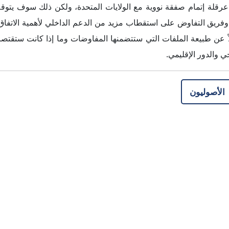
TwoFour54، منطقة ياس الإبداعية، المبنى
2، أبوظبي
ص.ب 769640 أبوظبى، إ.ع.م.
97126666937+
info@interregional.com
للتوظيف أرسل على info@jobsmir.com
جميع الحقوق محفوظة لموقع إنترريجونال للتحليلات الاستراتيجية 2026