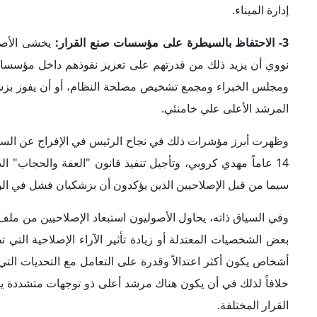
خلافاً لذلك في أن يكون هناك مرشد أعلى ذو توجهات متشددة
القرار المختلفة.
4- الإبقاء على مستوى العلاقات مع روسيا والصين:
من شأن ال
المستوى الحالي للعلاقات مع كل من موسكو وبكين ويعزز من ا
وحسابات الأصوليين الذين لا يستبعدون أن يؤدي التوصل لاتفاق م
الشراكات الاستراتيجية التي عقدتها إيران مع كل من روسيا والصي
وتكمن أهمية القوى الكبرى الشرقية بالنسبة لنظام الولي الفق
تعتمد على الآليات الدولية التي تنتهجها القوى الغربية في علاق
ورغم تقديم عروض استثمارية إيرانية تُقدر بتريليون دولار للولا
يعتبرون أن دخول الشركات الأمريكية إلى إيران يعني تعزيز ال
والاجتماعية من قبل الأجيال الجديدة. لذا، يعد تعزيز العلاقات 
الأكثر ملاءمةً بالنسبة لهم من أجل الحفاظ على المكتسبات الا
تصاعد حدة التوتر في العلاقات بين إيران والدول الغربية، ولا سيما