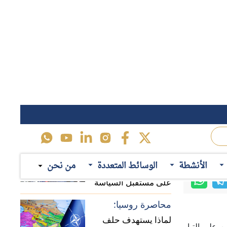
محاصرة روسيا:
لماذا يستهدف حلف
 قبل بعض المحسوبين على التيار
الناتو تعزيز وجوده في
نع إيران من
منطقة القوقاز؟
حرب تجارية:
، في حالة ما
الأنشطة
الوسائط المتعددة
من نحن
المسارات المحتملة
يات المتحدة
للخلافات الاقتصادية بين
الصين وأوروبا
اقرأ ايضاً
أولويات "بيرنهام":
لخيرية التي
السياسات المحتملة
اصة بالرقابة
للحكومة البريطانية
دور الوسطاء
الجديدة
تكلفة "بريكست":
لماذا تتصاعد دعوات