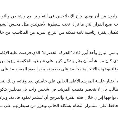
 يحافظ على استمرار النظام بشكله الحالي ويعزز من سيطرتهم على
حفاظ على الوضع الراهن (استمرار العقوبات وعدم التوصل لاتفاق) أ
لركائز المتشددة التي يتأسس عليها النظام في إيران، وهو ما يت
ع واشنطن ودخول الشركات الأمريكية والأوروبية للسوق الإيرانية إلى
ن خلال الفترة الماضية.
يه في أنها نظم شبه سلطوية مشابهة إلى حد كبير لأسس حكم النظام في
اتها مع الدول مثل فرض العقوبات الاقتصادية والتدخل في ملف حقوق الإن
يات المتحدة على هامش المفاوضات النووية الجارية في سلطنة عمان، إلا 
انفتاح الشعبي على الثقافة الغربية، وخاصة على صعيد الحريات والحق
مع روسيا والصين –حتى وإن كان لا يلبي متطلبات تحسين الأوضاع الاقتص
قتصادية والسياسية التي استطاعوا انتزاعها خلال المرحلة الماضية،
 الولايات المتحدة.