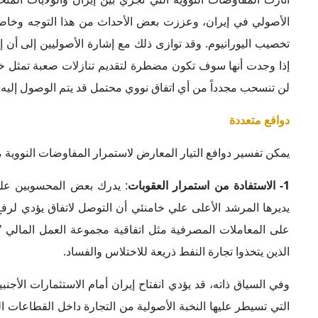
وفي السياق ذاته، قد يؤدي انفتاح إيران أمام الاستثمارات ال
التي تسيطر عليها النخبة الأصولية من التجارة داخل القطاعات ال
البارزة التي نشأت بين الحرس الثوري والحكومة في عهد الر
المشتركة (الاتفاق النووي) في 14 يوليو 2015.
2- إضعاف حكومة الرئيس بزشكيان:
لا يرغب التيار الأصولي، و
المتطرفين، أن ينسب لحكومة بزشكيان الإصلاحية فضل التوصل ل
للعقوبات الاقتصادية المفروضة على إيران مثل تحسن الأوضاع الا
ويقود هذه الجبهة المرشح الانتخابي الخاسر في الاستحقاقات ال
مواجهة تدني قيمة الريال وتدهور الأوضاع الاقتصادية، وتبعها 
خلفية مزاعم بتعطيله عمل الحكومة والجنسية الأمريكية لأبنائه.
كما استغلت "جبهة بايداري" حادث انفجار ميناء الشهيد رجائي 
استجواب لكل من وزيرة الطرق والتنمية الحضرية فرزانة صاد