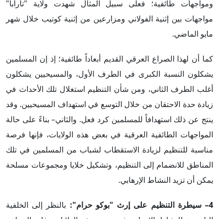
ومواجهات طائفية؛ فعلى سبيل المثال شهدت ولاية "تارابا"
مواجهات بين إثنية الفولاني ومزارعين من إثنية كوتيب خلال شهر
مايو الماضي.
كما أن لهذا الصراع العرقي القديم أبعاداً طائفية؛ إذ إن المسلمين
يشكلون النسبة الكبرى في الطرف الأول، والمسيحيين يشكلون
أغلب الطرف الثاني، ومن شأن التنظيم استغلال تلك الأحداث في
زيادة حدة الاحتقان من خلال التوسع في استهداف المسيحيين. وقد
ينتج عن ذلك استهدافاً للمسلمين كرد فعل. والثاني– بناءً على حالة
المواجهات الطائفية العرقية في بعض هذه الولايات، فإنها فرصة
مناسبة للتنظيم لزيادة الاستقطاب لشباب من المسلمين في تلك
المناطق للانضمام إلى التنظيم، وتشكيل خلايا ومجموعات مسلحة
يمكن أن تزيد النشاط الإرهابي.
4– سيطرة التنظيم على إرث "بوكو حرام":
بالنظر إلى الخلفية