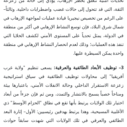
تحديات أمنية تتعلق بخطر الإرهاب، يؤدي إلى حالة من زعزعة
الثقة، التي قد تتحول إلى حالات غضب واضطرابات داخلية. وثالثاً–
على الرغم من تخصيص نيجيريا قيادة عمليات لمواجهة الإرهاب في
شمال شرق البلاد، فإن توسع النشاط الإرهابي في أكثر من منطقة
في الدولة، يمثل تحدياً على المستوى الأمني لكشف الخلايا التي
تنفذ هذه العمليات؛ وذلك لعدم انحصار النشاط الإرهابي في منطقة
واحدة يمكن السيطرة عليها.
3–
توظيف الأبعاد الطائفية والعرقية:
يسعى تنظيم "ولاية غرب
أفريقيا" إلى محاولات توظيف الطائفية في سياق استراتيجية
زعزعة الاستقرار الداخلي وحالة الانفلات الأمني، باعتبارها بيئة
ومناخاً خصباً يسمح بالانتشار والتمدد، ومن ثم فإن جزءاً من أبعاد
اختيار تلك الولايات يرتبط بأنها تقع في نطاق "الحزام الأوسط" ذي
الأغلبية المسيحية، وهذا يرتبط بهدفين رئيسيين: الأول– إثارة البعد
الطائفي والعرقي في تلك الولايات التي شهدت سابقاً حوادث