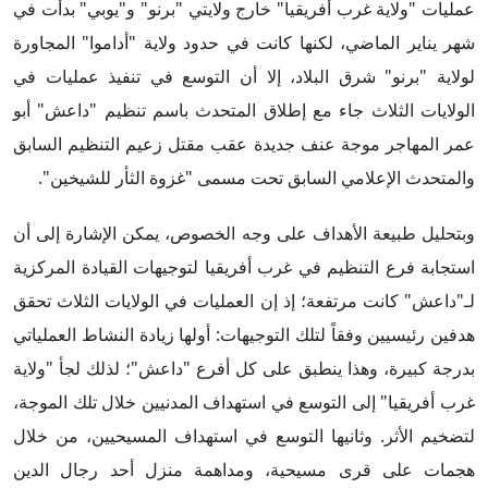
عمليات "ولاية غرب أفريقيا" خارج ولايتي "برنو" و"يوبي" بدأت في
شهر يناير الماضي، لكنها كانت في حدود ولاية "أداموا" المجاورة
لولاية "برنو" شرق البلاد، إلا أن التوسع في تنفيذ عمليات في
الولايات الثلاث جاء مع إطلاق المتحدث باسم تنظيم "داعش" أبو
عمر المهاجر موجة عنف جديدة عقب مقتل زعيم التنظيم السابق
والمتحدث الإعلامي السابق تحت مسمى "غزوة الثأر للشيخين".
وبتحليل طبيعة الأهداف على وجه الخصوص، يمكن الإشارة إلى أن
استجابة فرع التنظيم في غرب أفريقيا لتوجيهات القيادة المركزية
لـ"داعش" كانت مرتفعة؛ إذ إن العمليات في الولايات الثلاث تحقق
هدفين رئيسيين وفقاً لتلك التوجيهات: أولها زيادة النشاط العملياتي
بدرجة كبيرة، وهذا ينطبق على كل أفرع "داعش"؛ لذلك لجأ "ولاية
غرب أفريقيا" إلى التوسع في استهداف المدنيين خلال تلك الموجة،
لتضخيم الأثر. وثانيها التوسع في استهداف المسيحيين، من خلال
هجمات على قرى مسيحية، ومداهمة منزل أحد رجال الدين