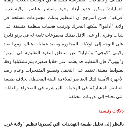
العمليات؛ يمكن تحديد أبعاد وجود وانتشار عناصر "ولاية غرب
أفريقيا". فمن المرجح أن التنظيم يمتلك مجموعات مسلحة في
ولاية "أداموا" يمكنها التحرك وترتيب هجمات منظمة منسقة على
بلدات وقرى، أو على الأقل يمتلك مجموعات تابعة له في برنو قادرة
على التوجه إلى الولايات المجاورة وتنفيذ عمليات هناك. ومع ابتعاد
ولايتي "كوجي" و"تارابا" عن مناطق النفوذ التقليدية في "برنو"
و"يوبي"، فإن التنظيم قد يعتمد على خلايا صغيرة يتم تشكيلها وفقاً
لضوابط معينة، تعتمد على التخفي وتصنيع المتفجرات وعدم رصد
الأجهزة الأمنية لتلك العناصر لملاءمة البيئة المحيطة، بخلاف طبيعة
العناصر المشاركة في الهجمات المباشرة في الصحراء والغابات
التي تحتاج إلى تدريبات مختلفة.
دلالات رئيسية
بالنظر إلى تحليل طبيعة التهديدات التي يُصدرها تنظيم "ولاية غرب