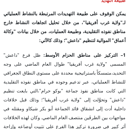
طبيعة التهديد
يمكن الوقوف على طبيعة التهديدات المرتبطة بالنشاط العملياتي
لـ"ولاية غرب أفريقيا"، من خلال تحليل اتجاهات النشاط خارج
مناطق نفوذه التقليدية، وطبيعة العمليات، من خلال بيانات "وكالة
أعماق" الموالية لتنظيم "داعش"؛ وذلك كالآتي:
1– التركيز على مناطق الحزام الأوسط:
ظل فرع "داعش"
المسمى "ولاية غرب أفريقيا" طوال العام الماضي على وجه
التحديد،متمسكاً باستراتيجية محددة على مستوى النطاق الجغرافي
للنشاط العملياتي، عبر تدعيم وجوده في مناطق نفوذه التقليدية
التي كانت مناطق نفوذ جماعة "بوكو حرام"،التي بايعت تنظيم
"داعش" وتحوَّلت إلى "ولاية غرب أفريقيا"؛ وذلك قبل خلافات
داخلية أدت إلى انشقاق قائد الجماعة أبو بكر شيكاو ومقتله في
مواجهات بين الطرفَين منتصف العام الماضي. وكان لهذه الخلافات
أثر كبير في ضرورة تركيز هذا الفرع على تثبيت أوضاعه وإزاحة