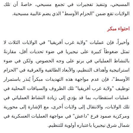
المسيحي، وتنفيذ تفجيرات في تجمع مسيحي، خاصةً أن تلك
الولايات تقع ضمن "الحزام الأوسط" الذي يضم غالبية مسيحية.
احتواء مبكر
وأخيراً، فإن عمليات "ولاية غرب أفريقيا" في الولايات الثلاث لا
تمثل ضغوطاً كبيرة على نيجيريا في ضوء تحديات أقل، مقارنةً
بالنشاط العملياتي في برنو على وجه الخصوص. ولكن في ضوء
استراتيجية وأهداف التنظيم، والأبعاد الطائفية والعرقية في "الحزام
الأوسط"، فإن عدم مواجهة هذه التهديدات مبكراً يُنذر باستمرار
توظيف "ولاية غرب أفريقيا" تلك الظروف والسياقات المحلية في
عمليات استقطاب، بما قد يؤدي إلى زيادة النشاط العملياتي في
تلك الولايات، والانتقال إلى ولايات أخرى، مع الإشارة إلى محورية
ومركزية صمود فرع "داعش" في مواجهة العمليات العسكرية في
شمال شرق نيجيريا باعتباره أولوية للتنظيم.