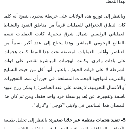
بهذا النمط.
وبالنظر إلى توزيع هذه الولايات على خريطة نيجيريا، يتضح أنه كلما
كان النطاق الجغرافي للعمليات قريباً من مناطق النفوذ والنشاط
العملياتي الرئيسي شمال شرق نيجيريا، كانت العمليات تتسم
بالطابع الهجومي المباشر. وهذا يحتاج إلى عدد أكبر نسبياً من
العناصر. وأغلب العمليات المصنفة تحت هذا النمط كانت هجمات
على بلدات وقرى. وكانت الهجمات المباشرة تقتصر على قوات
الشرطة لا على قوات الجيش، باعتبار أنها أقل من حيث التسليح
والتدريب لمواجهة الهجمات المسلحة، في حين أن نمط التفجيرات
أو الأعمال التخريبية، لا يعتمد على عدد العناصر؛ إذ يمكن زرع عبوة
ناسفة وتفجيرها عن بُعد بواسطة فرد واحد فقط، ومن ثم كان هذا
النمطان هما السائدين في ولايتي "كوجي" و"تارابا".
5– تنفيذ هجمات منظمة عبر خلايا صغيرة:
بالنظر إلى تحليل طبيعة
الأهداف والنطاقات الجغرافية للنشاط في الولايات الثلاث، ونمط