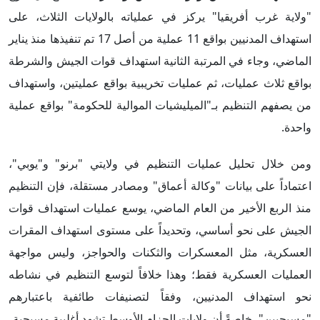
"ولاية غرب أفريقيا" يركز في عملياته بالولايات الثلاث، على
استهداف المدنيين بواقع 11 عملية من أصل 17 تم تنفيذها منذ يناير
الماضي، وجاء في المرتبة الثانية استهداف قوات الجيش والشرطة
بواقع ثلاث عمليات، ثم عمليات تخريبية بواقع عمليتين، واستهداف
من يصفهم التنظيم بـ"الميليشيات الموالية للحكومة" بواقع عملية
واحدة.
ومن خلال تحليل عمليات التنظيم في ولايتي "برنو" و"يوبي"،
اعتماداً على بيانات "وكالة أعماق" ومصادر مستقلة، فإن التنظيم
منذ الربع الأخير من العام الماضي، يوسع عمليات استهداف قوات
الجيش على نحو أساسي، وتحديداً على مستوى استهداف المقرات
العسكرية، مثل المعسكرات والثكنات والحواجز، وليس مواجهة
العمليات العسكرية فقط؛ وهذا خلافاً لتوسع التنظيم في نشاطه
نحو استهداف المدنيين، وفقاً لتصنيفات طائفية باعتبارهم
"مسيحيين"، خاصةً أن ولايات الحزام الأوسط تشهد أغلبية مسيحية.