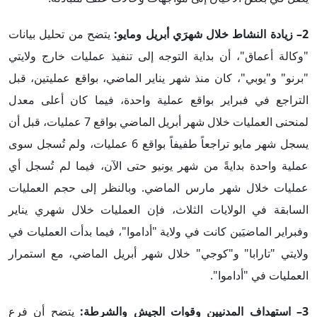
2– زيادة النشاط خلال شهرَي أبريل ومايو:
يتضح من تحليل بيانات
"وكالة أعماق"، أن بداية التوجه إلى تنفيذ عمليات خارج ولايتي
"برنو" و"يوبي"، كان منذ شهر يناير الماضي، بواقع عمليتين، قبل
التراجع في فبراير بواقع عملية واحدة، فيما كان أعلى معدل
لمنحنى العمليات خلال شهر أبريل الماضي بواقع 7 عمليات، قبل أن
يسجل شهر مايو تراجعاً طفيفاً بواقع 6 عمليات، ولم تُسجل سوى
عملية واحدة بدايةً من شهر يونيو حتى الآن، فيما لم تُسجل أي
عمليات خلال شهر مارس الماضي. وبالنظر إلى حجم العمليات
السابقة في الولايات الثلاث، فإن العمليات خلال شهري يناير
وفبراير الماضيَين كانت في ولاية "أداموا"، فيما بدأت العمليات في
ولايتي "تارابا" و"كوجي" خلال شهر أبريل الماضي، مع استمرار
العمليات في "أداموا".
3–
استهداف المدنيين وقوات الجيش والشرطة:
يتضح أن فرع