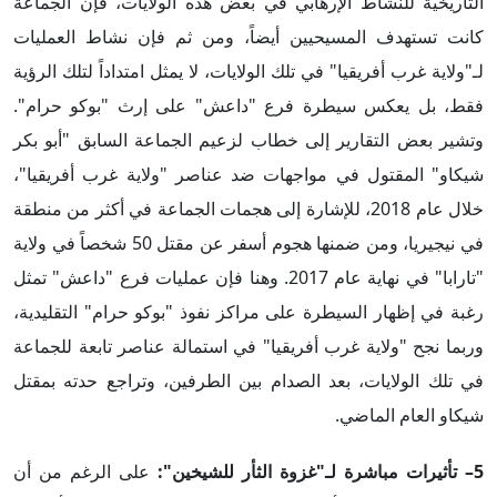
التاريخية للنشاط الإرهابي في بعض هذه الولايات، فإن الجماعة
كانت تستهدف المسيحيين أيضاً، ومن ثم فإن نشاط العمليات
لـ"ولاية غرب أفريقيا" في تلك الولايات، لا يمثل امتداداً لتلك الرؤية
فقط، بل يعكس سيطرة فرع "داعش" على إرث "بوكو حرام".
وتشير بعض التقارير إلى خطاب لزعيم الجماعة السابق "أبو بكر
شيكاو" المقتول في مواجهات ضد عناصر "ولاية غرب أفريقيا"،
خلال عام 2018، للإشارة إلى هجمات الجماعة في أكثر من منطقة
في نيجيريا، ومن ضمنها هجوم أسفر عن مقتل 50 شخصاً في ولاية
"تارابا" في نهاية عام 2017. وهنا فإن عمليات فرع "داعش" تمثل
رغبة في إظهار السيطرة على مراكز نفوذ "بوكو حرام" التقليدية،
وربما نجح "ولاية غرب أفريقيا" في استمالة عناصر تابعة للجماعة
في تلك الولايات، بعد الصدام بين الطرفين، وتراجع حدته بمقتل
شيكاو العام الماضي.
5–
تأثيرات مباشرة لـ"غزوة الثأر للشيخين":
على الرغم من أن