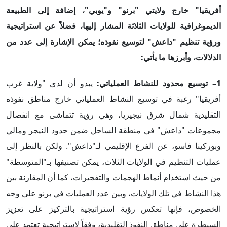
أفريقيا" خارج ولايتي "برنو" و"يوبي"، إضافة إلى الطبيعة
الديموغرافية للولايات الثلاثة المشار إليها، فضلاً عن استراتيجية
ورؤية تنظيم "داعش" لتوسيع نفوذه؛ يمكن الإشارة إلى عدد من
الدلالات، وأبرزها ما يأتي:
1– توسيع محدود للنشاط العملياتي:
يبدو أن لدى "ولاية غرب
أفريقيا" رغبة في توسيع النشاط العملياتي خارج مناطق نفوذه
التقليدية شمال شرق نيجيريا، وهي رؤية تتماشى مع انفصال
مجموعات "داعش" في منطقة الساحل ضمن حدود النيجر ومالي
وبوركينا فاسو، عن الفرع الإقليمي لـ"داعش". ولكن بالنظر إلى
عمليات التنظيم في الولايات الثلاث، يمكن تصنيفها بـ"المتوسطة"
من حيث استخدام أنماط الهجمات والتفجيرات، كما أن المقارنة بين
هذا النشاط في تلك الولايات، وبين عدد العمليات في برنو على وجه
الخصوص، فإنها تعكس رؤية استراتيجية بالتركيز على تعزيز
السيطرة على مناطق النفوذ التقليدية، وفقاً لاستراتيجية تعتمد على