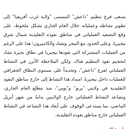
يسعى فرع تنظيم "داعش" المسمى "ولاية غرب أفريقيا" إلى
تطوير نشاطه وعملياته خلال العام الجاري بشكل ملحوظ، على
وقع التصعيد العملياتي في مناطق نفوذه التقليدية شمال شرق
نيجيريا، وعلى الحدود مع النيجر وتشاد والكاميرون؛ هذا على الرغم
من العمليات المشتركة التي تقودها نيجيريا في نطاق بحيرة تشاد
لتحجيم نفوذ التنظيم هناك. ولكن الملاحظة الأبرز في النشاط
العملياتي لفرع "داعش"، وتحديداً على مستوى النطاق الجغرافي
للعمليات داخل نيجيريا، امتداد هذا النشاط إلى خارج مناطق النفوذ
التقليدية في ولايتي "برنو" و"يوبي"، منذ مطلع العام الجاري،
وتصاعد النشاط العملياتي خارج الولايتين بدايةً من شهر أبريل
الماضي، بما يستدعى الوقوف على أبعاد هذا التصاعد في النشاط
العملياتي خارج مناطق نفوذه التقليدية.