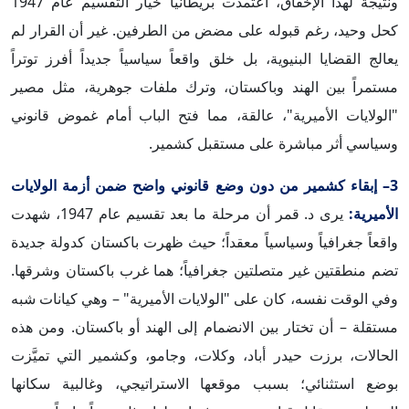
ونتيجة لهذا الإخفاق، اعتمدت بريطانيا خيار التقسيم عام 1947
كحل وحيد، رغم قبوله على مضض من الطرفين. غير أن القرار لم
يعالج القضايا البنيوية، بل خلق واقعاً سياسياً جديداً أفرز توتراً
مستمراً بين الهند وباكستان، وترك ملفات جوهرية، مثل مصير
"الولايات الأميرية"، عالقة، مما فتح الباب أمام غموض قانوني
وسياسي أثر مباشرة على مستقبل كشمير.
3– إبقاء كشمير من دون وضع قانوني واضح ضمن أزمة الولايات
الأميرية:
يرى د. قمر أن مرحلة ما بعد تقسيم عام 1947، شهدت
واقعاً جغرافياً وسياسياً معقداً؛ حيث ظهرت باكستان كدولة جديدة
تضم منطقتين غير متصلتين جغرافياً؛ هما غرب باكستان وشرقها.
وفي الوقت نفسه، كان على "الولايات الأميرية" – وهي كيانات شبه
مستقلة – أن تختار بين الانضمام إلى الهند أو باكستان. ومن هذه
الحالات، برزت حيدر أباد، وكلات، وجامو، وكشمير التي تميَّزت
بوضع استثنائي؛ بسبب موقعها الاستراتيجي، وغالبية سكانها