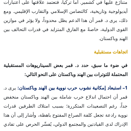
متنازَع عليها في كشمير. أما تركيا، فتعتمد علاقتها على اعتبارات
أيديولوجية وتاريخية، كالتضامن الإسلامي والتقارب الإقليمي. ومع
ذلك، يرى د. قمر أن هذا الدعم يظل محدوداً، ولا يؤثر في موازين
القوى الدولية، خاصةً مع الفارق المتزايد في قدرات التحالف بين
الهند وباكستان.
اتجاهات مستقبلية
في ضوء ما سبق، حدد د. قمر بعض السيناريوهات المستقبلية
المحتملة للتوترات بين الهند وباكستان على النحو التالي:
1– استبعاد إمكانية نشوب حرب نووية بين الهند وباكستان:
يرى د.
قمر أن احتمال اندلاع حرب شاملة بين الهند وباكستان منخفض
جداً، رغم التصعيدات المتكررة؛ بسبب امتلاك الطرفين قدرات
نووية رادعة تجعل كلفة الصراع المفتوح باهظة، وأشار إلى أن هذا
الإدراك لدى القيادتين والمجتمع الدولي، يُفسِّر الحرص على تفادي