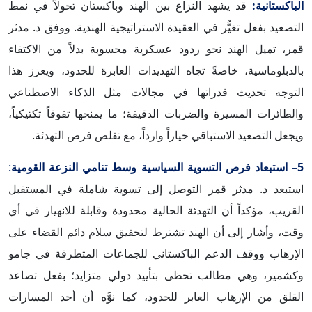
الباكستانية:
قد يشهد النزاع بين الهند وباكستان تحولاً في نمط
التصعيد بفعل تغيُّر في العقيدة الاستراتيجية الهندية. ووفق د. مدثر
قمر، تميل الهند نحو ردود عسكرية محسوبة بدلاً من الاكتفاء
بالدبلوماسية، خاصةً تجاه التهديدات العابرة للحدود، ويعزز هذا
التوجه تحديث قدراتها في مجالات مثل الذكاء الاصطناعي
والطائرات المسيرة والضربات الدقيقة؛ ما يمنحها تفوقاً تكتيكياً،
ويجعل التصعيد الاستباقي خياراً وارداً، مع تقلص فرص التهدئة.
5– استبعاد فرص التسوية السياسية وسط تنامي النزعة القومية
:
استبعد د. مدثر قمر التوصل إلى تسوية شاملة في المستقبل
القريب، مؤكداً أن التهدئة الحالية محدودة وقابلة للانهيار في أي
وقت، وأشار إلى أن الهند تشترط لتحقيق سلام دائم القضاء على
الإرهاب ووقف الدعم الباكستاني للجماعات المتطرفة في جامو
وكشمير، وهي مطالب تحظى بتأييد دولي متزايد؛ بفعل تصاعد
القلق من الإرهاب العابر للحدود، كما نوَّه أن أحد المسارات