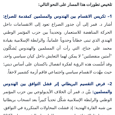
تلخيص تطورات هذا المسار على النحو التالي:
1– تكريس الانقسام بين الهندوس والمسلمين كمقدمة للصراع:
أشار د. قمر إلى أن جذور الصراع تعود إلى الانقسامات داخل
الحركة المناهضة للاستعمار، وتحديداً بين حزب المؤتمر الوطني
الهندي الذي تبنى خطاباً وحدوياً علمانياً، والرابطة الإسلامية بقيادة
محمد علي جناح، التي رأت أن المسلمين والهندوس يُشكِّلون
"أمتين منفصلتين" لا يمكن لهما التعايش داخل كيان سياسي واحد.
وقد أسَّست هذه الرؤية لفكرة انفصال باكستان على أساس ديني؛
حيث مهَّدت لانقسام سياسي واجتماعي فاقم أزمة كشمير لاحقاً.
2– فرض التقسيم البريطاني إثر فشل التوافق بين الهندوس
والمسلمين:
بيَّن د. قمر أن الخلاف الأيديولوجي بين حزب المؤتمر
الوطني والرابطة الإسلامية شكَّل تحدياً كبيراً بعد انسحاب بريطانيا
من شبه القارة الهندية؛ إذ فشلت المحاولات المتكررة في التوافق.