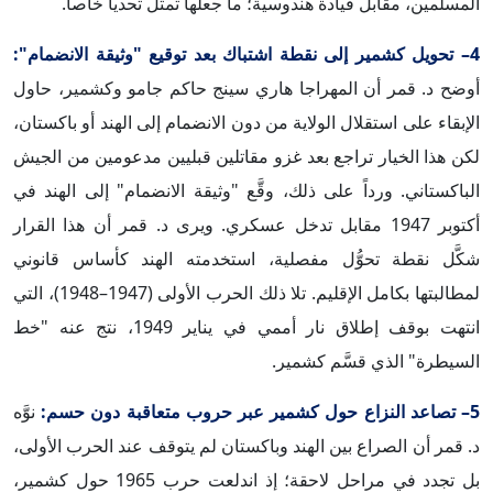
المسلمين، مقابل قيادة هندوسية؛ ما جعلها تمثل تحدياً خاصاً.
4– تحويل كشمير إلى نقطة اشتباك بعد توقيع "وثيقة الانضمام":
أوضح د. قمر أن المهراجا هاري سينج حاكم جامو وكشمير، حاول
الإبقاء على استقلال الولاية من دون الانضمام إلى الهند أو باكستان،
لكن هذا الخيار تراجع بعد غزو مقاتلين قبليين مدعومين من الجيش
الباكستاني. ورداً على ذلك، وقَّع "وثيقة الانضمام" إلى الهند في
أكتوبر 1947 مقابل تدخل عسكري. ويرى د. قمر أن هذا القرار
شكَّل نقطة تحوُّل مفصلية، استخدمته الهند كأساس قانوني
لمطالبتها بكامل الإقليم. تلا ذلك الحرب الأولى (1947–1948)، التي
انتهت بوقف إطلاق نار أممي في يناير 1949، نتج عنه "خط
السيطرة" الذي قسَّم كشمير.
5– تصاعد النزاع حول كشمير عبر حروب متعاقبة دون حسم:
نوَّه
د. قمر أن الصراع بين الهند وباكستان لم يتوقف عند الحرب الأولى،
بل تجدد في مراحل لاحقة؛ إذ اندلعت حرب 1965 حول كشمير،