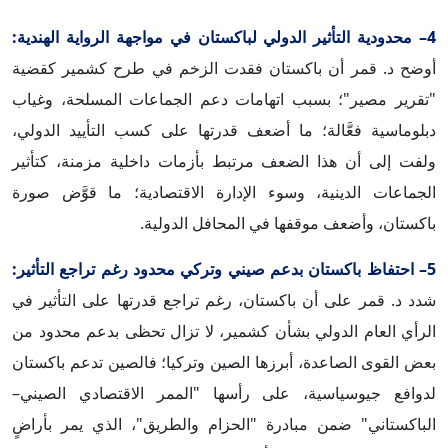
4– محدودية التأثير الدولي لباكستان في مواجهة الرواية الهندية:
أوضح د. قمر أن باكستان فقدت الزخم في طرح كشمير كقضية
"تقرير مصير"؛ بسبب اتهامات دعم الجماعات المسلحة، وغياب
دبلوماسية فعَّالة؛ ما أضعف قدرتها على كسب التأييد الدولي،
ولفت إلى أن هذا الضعف مرتبط بأزمات داخلية مزمنة، كتأثير
الجماعات الدينية، وسوء الإدارة الاقتصادية؛ ما قوَّض صورة
باكستان، وأضعف موقفها في المحافل الدولية.
5– احتفاظ باكستان بدعم صيني وتركي محدود رغم تراجع التأثير:
شدد د. قمر على أن باكستان، رغم تراجع قدرتها على التأثير في
الرأي العام الدولي بشأن كشمير، لا تزال تحظى بدعم محدود من
بعض القوى الصاعدة، أبرزها الصين وتركيا؛ فالصين تدعم باكستان
لدوافع جيوسياسية، على رأسها "الممر الاقتصادي الصيني–
الباكستاني" ضمن مبادرة "الحزام والطريق"، الذي يمر بأراضٍ