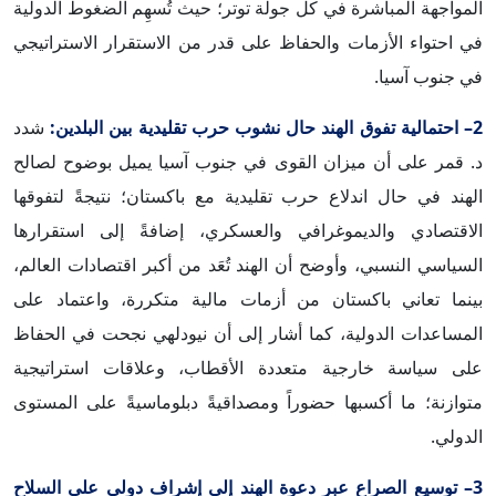
المواجهة المباشرة في كل جولة توتر؛ حيث تُسهِم الضغوط الدولية
في احتواء الأزمات والحفاظ على قدر من الاستقرار الاستراتيجي
في جنوب آسيا.
2– احتمالية تفوق الهند حال نشوب حرب تقليدية بين البلدين:
شدد
د. قمر على أن ميزان القوى في جنوب آسيا يميل بوضوح لصالح
الهند في حال اندلاع حرب تقليدية مع باكستان؛ نتيجةً لتفوقها
الاقتصادي والديموغرافي والعسكري، إضافةً إلى استقرارها
السياسي النسبي، وأوضح أن الهند تُعَد من أكبر اقتصادات العالم،
بينما تعاني باكستان من أزمات مالية متكررة، واعتماد على
المساعدات الدولية، كما أشار إلى أن نيودلهي نجحت في الحفاظ
على سياسة خارجية متعددة الأقطاب، وعلاقات استراتيجية
متوازنة؛ ما أكسبها حضوراً ومصداقيةً دبلوماسيةً على المستوى
الدولي.
3– توسيع الصراع عبر دعوة الهند إلى إشراف دولي على السلاح