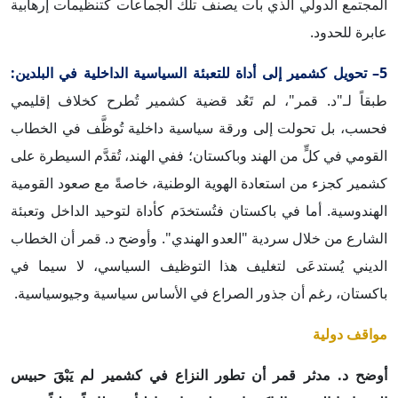
المجتمع الدولي الذي بات يصنف تلك الجماعات كتنظيمات إرهابية
عابرة للحدود.
5– تحويل كشمير إلى أداة للتعبئة السياسية الداخلية في البلدين:
طبقاً لـ"د. قمر"، لم تَعُد قضية كشمير تُطرح كخلاف إقليمي
فحسب، بل تحولت إلى ورقة سياسية داخلية تُوظَّف في الخطاب
القومي في كلٍّ من الهند وباكستان؛ ففي الهند، تُقدَّم السيطرة على
كشمير كجزء من استعادة الهوية الوطنية، خاصةً مع صعود القومية
الهندوسية. أما في باكستان فتُستخدَم كأداة لتوحيد الداخل وتعبئة
الشارع من خلال سردية "العدو الهندي". وأوضح د. قمر أن الخطاب
الديني يُستدعَى لتغليف هذا التوظيف السياسي، لا سيما في
باكستان، رغم أن جذور الصراع في الأساس سياسية وجيوسياسية.
مواقف دولية
أوضح د. مدثر قمر أن تطور النزاع في كشمير لم يَبْقَ حبيس