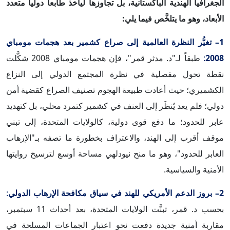
الجغرافيا الهندية الباكستانية، بل تجاوزها ليأخذ طابعاً دولياً متعدد
الأبعاد، وهو ما يتلخَّص فيما يلي:
1– تغيُّر النظرة العالمية إلى صراع كشمير بعد هجمات مومباي
2008
:
طبقاً لـ"د. مدثر قمر"، فإن هجمات مومباي 2008 شكَّلت
نقطة تحول مفصلية في نظرة المجتمع الدولي إلى النزاع
الكشميري؛ حيث أعادت طبيعة الهجوم تصنيف الصراع كقضية أمن
دولي؛ فلم يعد يُنظَر إلى العنف في كشمير كتمرد محلي، بل كتهديد
عابر للحدود؛ ما دفع قوى دولية، كالولايات المتحدة، إلى تبني
موقف أقرب إلى الهند، والاعتراف بخطورة ما تصفه بـ"الإرهاب
العابر للحدود"، وهو ما منح نيودلهي مساحة أوسع لترسيخ روايتها
الأمنية والسياسية.
2– بروز الدعم الأمريكي للهند في سياق مكافحة الإرهاب الدولي
:
بحسب د. قمر، تبنَّت الولايات المتحدة، بعد أحداث 11 سبتمبر،
مقاربة أمنية جديدة دفعت نحو اعتبار الجماعات المسلحة في