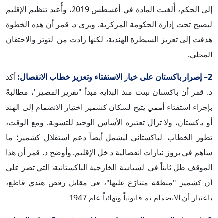
إلى الحكم، أُلغيت المادة في أغسطس 2019، وأُعيد تنظيم الإقليم
ليصبح تحت إدارة الحكومة المركزية. ويرى د. قمر أن هذه الخطوة
هدفت إلى تعزيز السيطرة الهندية، لكنها زادت من التوتر والاحتقان
المحلي.
2– إصرار باكستان على خيار الاستفتاء وتعزيز خطاب الانفصال:
أكد
د. قمر أن باكستان تبنت منذ البداية مبدأ "تقرير المصير"، مطالبةً
بإجراء استفتاء أممي يتيح لسكان كشمير اختيار الانضمام إلى الهند
أو باكستان، ولا تزال تعتبره الأساس الوحيد للتسوية. ومع الوقت،
تطور الخطاب الباكستاني ليشمل أيضاً دعم استقلال كشمير؛ ما
ساهم في بروز تيارات انفصالية داخل الإقليم. وأوضح د. قمر أن هذا
الموقف ظل ثابتاً في السياسة الخارجية الباكستانية، التي تصر على
أن كشمير "منطقة متنازَع عليها"، في مقابل رفض هندي قاطع،
باعتبار أن الانضمام تم قانونياً ونهائياً عام 1947.