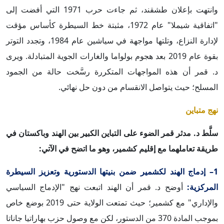
وانتهت بإعلان طشقند، ثم جاءت حرب 1971 التي أفضت إلى
"اتفاقية شيملا" عام 1972، مثبتة خط السيطرة كأساس مؤقت
لإدارة النزاع، وتلتها مواجهة في سياشين عام 1984، وتجدد التوتر
بقوة عام 2019 بعد هجوم بولواما والغارات الجوية المتبادلة. ويرى
د. قمر أن هذه المواجهات المتكررة رسَّخت حالة من الجمود
المسلح؛ حيث يتواصل الانقسام من دون حل نهائي.
نهج متباين
سلَّط د. مدثر قمر الضوء على التباين الكبير بين الهند وباكستان في
طريقة تعاملهما مع إقليم كشمير، وهو ما اتضح في الآتي:
1– إدماج الهند لكشمير ضمن بنيتها الدستورية وتعزيز السيطرة
المركزية:
أوضح د. قمر أن الهند اتبعت نهج "الإدماج السياسي
والإداري" مع كشمير؛ حيث تمتعت الولاية حتى 2019 بوضع خاص
بموجب المادة 370 من الدستور، لكن مع وصول حزب بهاراتيا جاناتا