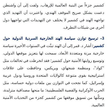
كشمير جزءاً من البنية العالمية للإرهاب، ولفت إلى أن واشنطن
دعمت بشكل صريح الموقف الهندي، واعتبرت أن التهديد الذي
تواجهه الهند في كشمير لا يختلف عن التهديدات التي تواجهها دول
أخرى من شبكات التطرف.
3– ترسيخ توازن سياسة الهند الخارجية السرديةَ الدولية حول
كشمير:
أشار د. قمر إلى أن الهند تبنَّت في السنوات الأخيرة سياسة
خارجية مرنة ومتعددة الأبعاد، سمحت لها بتعزيز موقعها الدولي،
وتوسيع روايتها الأمنية حول كشمير؛ فقد انخرطت في تحالفات مثل
"كواد"، ومنظمة شنجهاي، وبريكس، وحافظت على علاقات
استراتيجية بقوى متنوعة كالولايات المتحدة وروسيا ودول عربية
وإسرائيل، كما نجحت في التوازن بين ملفات دولية حساسة، مثل
الحرب الأوكرانية والقضية الفلسطينية؛ ما منحها مصداقية متزايدة،
ومكَّنها من تسويق موقفها من كشمير كجزء من التحديات الأمنية
العالمية.