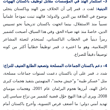
3– استثمار الهند في المؤسسات مقابل توظيف باكستان الهويات
الدينية:
لفت د. قمر إلى أن الخلاف بين الهند وباكستان يتجلى
بوضوح في العلاقة بين الدين والدولة؛ فالهند تبنت نموذجاً علمانياً
نسبياً منذ الاستقلال، بينما اتجهت باكستان تدريجياً نحو تسييس
الدين، خاصةً منذ عهد ضياء الحق. وفي هذا السياق، أصبحت كشمير
رمزاً دينياً في الخطاب الباكستاني، تُستخدَم لتعبئة المشاعر
الإسلامية، وهو ما اعتبره د. قمر توظيفاً خطابياً أكثر من كونه
توصيفاً دقيقاً للصراع.
4– دعم باكستان الجماعات المسلحة وتصعيد الطابع العنيف للنزاع:
شدد د. قمر على أن باكستان دعمت لسنوات جماعات مسلحة،
مثل "عسكر طيبة" و"جيش محمد"، المتهمتين بتنفيذ هجمات كبرى
داخل الهند، أبرزها هجوم البرلمان عام 2001، وهجمات مومباي
2008. ويرى أن هذا النهج حوَّل قضية كشمير من نزاع سياسي إلى
تهديد أمني دولي؛ ما أضعف فرص التسوية، وأحرج باكستان أمام