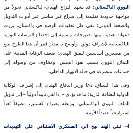
النووي الباكستاني:
قد يشهد النزاع الهندي–الباكستاني تحولاً من
مواجهة حدودية تقليدية إلى صراع غير مباشر عبر أدوات التدويل
والضغط الدولي؛ ففي ظل تعقيدات الوضع في باكستان، برزت
دعوات هندية، بينها تصريحات رسمية إلى إخضاع الترسانة النووية
الباكستانية لإشراف دولي. وأوضح د. مدثر قمر أن هذا الطرح ينبع
من مصدرين أساسيين للقلق الهندي: ضعف الرقابة المدنية على
السلاح النووي بسبب نفوذ الجيش، ومخاوف من وصوله إلى
جماعات متطرفة في حالة الانهيار الداخلي.
وفي هذا السياق، دعا وزير الدفاع الهندي إلى إشراف الوكالة
الدولية للطاقة الذرية؛ ما قد يؤدي – إذا لقي تأييداً دولياً – إلى تدويل
الملف النووي الباكستاني، وربطه بصراع كشمير، مضيفاً بُعداً
استراتيجياً جديداً للأزمة.
4– تبني الهند نهج الرد العسكري الاستباقي على التهديدات