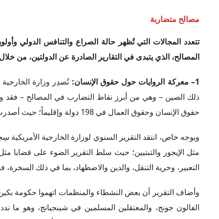
وبوجه خاص، انتقد التقرير السنوي لوزارة الخارجية الأمريكية سِجل
مثل الإيجور والتبتيين؛ حيث سلط التقرير الضوء على قضايا مثل
التعبير، وحرية التنقل، والدين والاضطهاد، بما في ذلك السخرة،
وأضاف التقرير أن بعض النشطاء والمنظمات اتهموا حكومة بكين با
الفالون جونج، والمعتقلين المسلمين في شينجيانج، وهو ما ندد
وحقوق الإنسان والعمل بوزارة الخارجية؛ حيث أكدت مواصلة بلا
والاتجار.
لكن في المقابل، ترفض وزارة الخارجية الصينية هذه الاتهامات و
التناغم الاجتماعي، كما تتهم الصين الولايات المتحدة بالنفاق 
شينجيانج كانت ضرورية لمكافحة التطرُّف والإرهاب.
2– صدام في وجهات النظر بشأن التجارة:
حدد التقرير السنوي لل
يتعلق بانتهاكات الملكية الفكرية والممارسات التجارية غير العادل