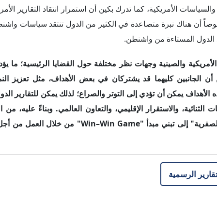
لصفرية" إلى تبني مبدأ "
Win–Win Game
" من خلال العمل من أجل 
تقارير الرسمية
TwoFour54، منطقة ياس الإبداعية، المبنى
2، أبوظبي