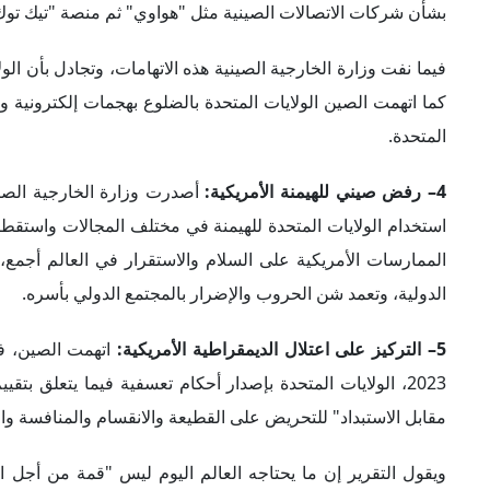
الدولية، وتعمد شن الحروب والإضرار بالمجتمع الدولي بأسره.
5– التركيز على اعتلال الديمقراطية الأمريكية:
اتهمت الصين، في
2023، الولايات المتحدة بإصدار أحكام تعسفية فيما يتعلق ب
مقابل الاستبداد" للتحريض على القطيعة والانقسام والمنافسة وال
ويقول التقرير إن ما يحتاجه العالم اليوم ليس "قمة من أجل ال
العالمية، بل مؤتمر تضامن يركز على اتخاذ إجراءات حقيقية لح
الأمريكية كانت في حالة من الفوضى في الداخل، وأن الولاي
ديمقراطيتها في جميع أنحاء العالم.
وبناءً عليه، اتهمت الولايات المتحدة بتوجيه هذه القمم لصالح 
عقدها في 29 و30 مارس 2023، تهدف إلى مواجهة دول مثل روسيا باعتبارها خصماً، والصين باعتبارها منافساً، لا إلى الديمقراطية.
تداعيات متعددة