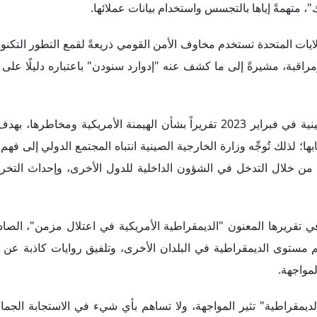
 تقريرها المعنون "الديمقراطية الأمريكية في اعتلال مزمن"، الص
تقييم مستوى الديمقراطية في البلدان الأخرى، وتلفيق روايات كاذبة عن 
مواجهة.
ديمقراطية" تثير المواجهة، ولا تساهم بأي شيء في الاستجابة الجما
ل التحديات العالمية البارزة. وأوضحت وزارة الخارجية الصينية أن 
ات المتحدة خلفت وراءها سلسلة من الخراب والكوارث، بينما كانت
صراعها الأشمل ضد الصين، فضلاً عن اتهامها بأن النسخة الجديدة من ا