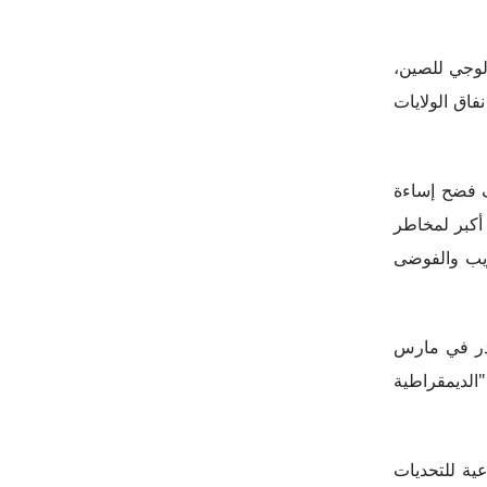
ادر في مارس
"الديمقراطية
عية للتحديات
الديمقراطية
 تروج وتفرض
لقمة المُقرر