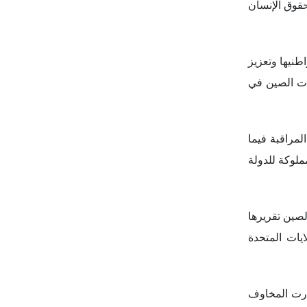
لصين تقريرها
يات المتحدة
ثارت المخاوف
ولوجي للصين،
فاق الولايات
اطرها، بهدف فضح إساءة
 أكبر لمخاطر
ريب والفوضى