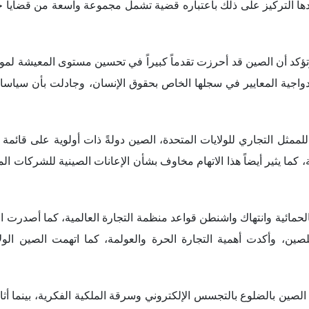
بالحمائية وانتهاك واشنطن قواعد منظمة التجارة العالمية، كما أصدرت ا
صين، وأكدت أهمية التجارة الحرة والعولمة، كما اتهمت الصين الولا
 الصين بالضلوع بالتجسس الإلكتروني وسرقة الملكية الفكرية، بينما أ
 متهمةً إياها بالتجسس واستخدام بيانات عملائها.
ولايات المتحدة تستخدم مخاوف الأمن القومي ذريعةً لقمع التطور التكن
راقبة، مشيرةً إلى ما كشف عنه "إدوارد سنودن" باعتباره دليلًا على ن
أصدرت وزارة الخارجية الصينية في فبراير 2023 تقريراً بشأن الهيمنة الأمريكية ومخ
؛ لذلك تُوجِّه وزارة الخارجية الصينية انتباه المجتمع الدولي إلى فهم
، من خلال التدخل في الشؤون الداخلية للدول الأخرى، وإحداث التخ