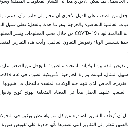
تحقيق
 تقريرها الخاص الذي تتهم فيه الولايات المتحدة بالتدخل في شؤونها ال
 الصعب عليهما العمل معاً في القضايا المتعلقة بهونج كونج وتايوا
مل أن تُوظَّف التقارير الصادرة عن كل من واشنطن وبكين في التحولا
فالصين تنظر إلى التقارير التي تصدرها بأنها قادرة على تقويض صورة
السياسات الأمريكية، كما تدرك بكين أن استمرار انتقاد التقارير الأمر
صوصاً أن هناك نبرة متصاعدة في الكثير من الدول تنتقد سياسات واشن
الدول المستاءة من واشنطن.
الأمريكية والصينية وجهات نظر مختلفة حول القضايا الرئيسية؛ ما يؤد
 الجانبين كليهما قد يشتركان في بعض الأهداف، مثل تعزيز النم
لأهداف يمكن أن تؤدي إلى التوتر والصراع؛ لذلك يمكن للتقارير الدول
 الثنائية، والاستقرار الإقليمي، والتعاون العالمي. وبناءً عليه، من 