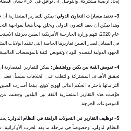
التزاماتها باحترام الحكم الذاتي لهونج كونج، بينما أصدرت الصين
قوَّضت هذه التقارير المتضاربة الثقة بين البلدين وجعلت من
الموضوعات الحرجة.
5– توظيف التقارير في التحولات الراهنة في النظام الدولي
: يحت
النظام الدولي، وخصوصاً في مرحلة ما بعد الحرب الأوكرانية؛ 
العديد من الدول التي باتت غير مقتنعة بالتماهي مع وجهة النظر و
للأوضاع الداخلية في الدول الأخرى يزيد استياء هذه الدول، وخ
تشكل هذه المعطيات فرصة للصين لتعزيز حضورها والتقارب مع 
وإجمالاً لما سبق، توضح هذه الأمثلة كيف أن لوزارتي الخارجية 
متضاربة تعكس أولويات وجداول أعمال كل منهما. وفي حين أن
والاستقرار، فإن وجهات نظرهما المختلفة حول وسائل تحقيق هذه ا
الصادرة عن الجانبين أن تكون لها آثار بعيدة المدى على العلاقات