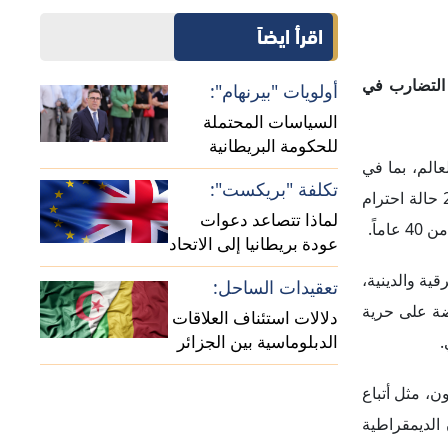
الأوروبي؟
ية والدينية،
تعقيدات الساحل:
وضة على حرية
دلالات استئناف العلاقات
الدبلوماسية بين الجزائر
.
ومالي
ن، مثل أتباع
الديمقراطية
قوق الإنسان
طنيها وتعزيز
سات الصين في
لمراقبة فيما
مملوكة للدولة