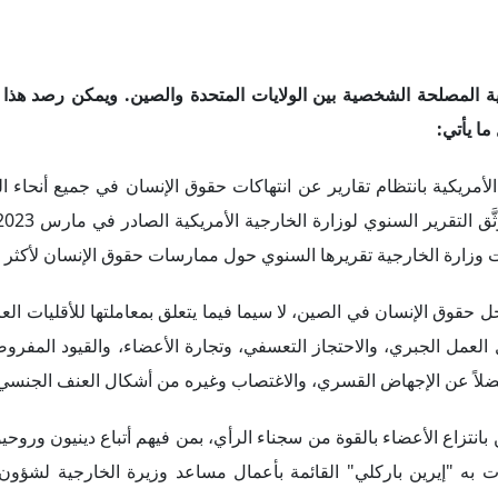
 حقوق الإنسان في الصين، لا سيما فيما يتعلق بمعاملتها للأقليات العرق
 العمل الجبري، والاحتجاز التعسفي، وتجارة الأعضاء، والقيود المفر
 فضلاً عن الإجهاض القسري، والاغتصاب وغيره من أشكال العنف الجنسي
نتزاع الأعضاء بالقوة من سجناء الرأي، بمن فيهم أتباع دينيون وروحيو
ت به "إيرين باركلي" القائمة بأعمال مساعد وزيرة الخارجية لشؤون 
دها التركيز على ذلك باعتباره قضية تشمل مجموعة واسعة من قضايا ح
تؤكد أن الصين قد أحرزت تقدماً كبيراً في تحسين مستوى المعيشة لموا
وازدواجية المعايير في سجلها الخاص بحقوق الإنسان، وجادلت بأن سيا
ممثل التجاري للولايات المتحدة، الصين دولةً ذات أولوية على قائمة ا
ة، كما يثير أيضاً هذا الاتهام مخاوف بشأن الإعانات الصينية للشركات ال