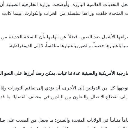
ارجية الأمريكية والصينية عدة تداعيات، يمكن رصد أبرزها على النحو الت
توجهها كل من الدولتين إلى الأخرى، أن تؤدي إلى تفاقم التوترات وإث
إلى انقطاع الاتصال والتعاون بين البلدين في مختلف القضايا؛ ما قد 
 عاماً متبايناً في الولايات المتحدة والصين؛ ما يجعل من الصعب على ص
 الحاسمة، كما يمكن أن يؤدي هذا إلى انتشار المعلومات المضللة وسوء 
 تجعل من الصعب على الدول الأخرى أن تنحاز إلى جانب وأن تدعم دول
حديات العالمية المعاصرة والحرجة، وهو ما حدث بالفعل؛ فعلى سبيل المث
عام 2020، تتهم وزارة الخارجية الأمريكية الصين بعرقلة الاستجابة العالمية لوباء COVID–19 من خلال حجب ا
تحدة لتسييس الوباء وتقويض التعاون العالمي. وأدت هذه التقارير المتضار
ن تقوض الثقة بين الولايات المتحدة والصين؛ ما يجعل من الصعب عليهم