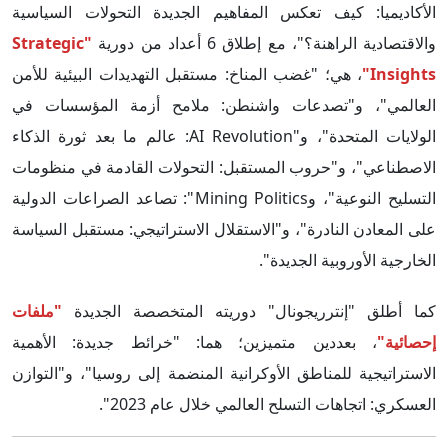
الأكاديميا: كيف تعكس المفاهيم الجديدة التحولات السياسية
والاقتصادية الراهنة؟"، مع إطلاق 6 أعداد من دورية
"Strategic
Insights"
، هي؛ "غضب المناخ: مستقبل التهديدات البيئية للأمن
العالمي"، و"تصدعات واشنطن: ملامح أزمة المؤسسات في
الولايات المتحدة"، و"AI Revolution: عالم ما بعد ثورة الذكاء
الاصطناعي"، و"حروب المستقبل: التحولات القادمة في منظومات
التسليح النوعية"، وMining Politics": تصاعد الصراعات الدولية
على المعادن النادرة"، و"الاستقلال الاستراتيجي: مستقبل السياسة
الخارجية الأوروبية الجديدة".
كما أطلق "إنترريجونال" دوريته المتخصصة الجديدة
"ملفات
إحصائية"
، بعددين متميزين؛ هما: "خرائط جديدة: الأهمية
الاستراتيجية للمناطق الأوكرانية المنضمة إلى روسيا"، و"التوازن
العسكري: اتجاهات التسلح العالمي خلال عام 2023".