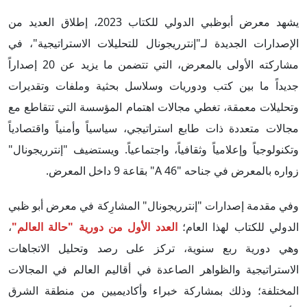
يشهد معرض أبوظبي الدولي للكتاب 2023، إطلاق العديد من
الإصدارات الجديدة لـ"إنترريجونال للتحليلات الاستراتيجية"، في
مشاركته الأولى بالمعرض، التي تتضمن ما يزيد عن 20 إصداراً
جديداً ما بين كتب ودوريات وسلاسل بحثية وملفات وتقديرات
وتحليلات معمقة، تغطي مجالات اهتمام المؤسسة التي تتقاطع مع
مجالات متعددة ذات طابع استراتيجي، سياسياً وأمنياً واقتصادياً
وتكنولوجياً وإعلامياً وثقافياً، واجتماعياً. ويستضيف "إنترريجونال"
زواره بالمعرض في جناحه "A 46" بقاعة 9 داخل المعرض.
وفي مقدمة إصدارات "إنترريجونال" المشارِكة في معرض أبو ظبي
الدولي للكتاب لهذا العام؛
العدد الأول من دورية "حالة العالم"
،
وهي دورية ربع سنوية، تركز على رصد وتحليل الاتجاهات
الاستراتيجية والظواهر الصاعدة في أقاليم العالم في المجالات
المختلفة؛ وذلك بمشاركة خبراء وأكاديميين من منطقة الشرق