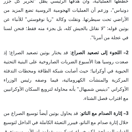
خططها العملياتية، وأن هدفها الرئيسي يظل "تحرير كل جزر
دونباس"، وزعم أن العمليات الهجومية الروسية تضع المزيد من
الأراضي تحت سيطرتها. ونقلت وكالة "ريا نوفوستي" للأنباء عن
بوتين قوله: "لا نقاتل بالجيش كله، بل بجزء منه فقط؛ فنحن لسنا
في عجلة من أمرنا".
2– اللجوء إلى تصعيد الصراع
: قد يختار بوتين تصعيد الصراع؛ إذ
صعدت روسيا هذا الأسبوع الضربات الصاروخية على البنية التحتية
الحيوية في أوكرانيا؛ حيث أصابت شبكة الطاقة ومحطات التدفئة
المركزية والمنشآت الكهرومائية، فيما وصفه رئيس الوزراء
الأوكراني "دينيس شميهال" بأنه محاولة لترويع السكان الأوكرانيين
مع اقتراب فصل الشتاء.
3– إثارة الصدام مع الناتو
: قد يحاول بوتين أيضاً توسيع الصراع من
خلال إثارة صدام مع الناتو، فيبرر التعبئة الكاملة في الداخل لتوسيع
القوات المسلحة، لكن خبراء عسكريين يقولون إن الأمر سيستغرق