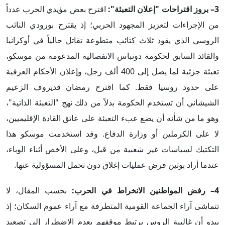
3– بروز اقتراحات "إعلان التعبئة":
اقترح بعض مؤيدي الحرب عدداً
من الإجراءات لتعزيز المجهود الحربي؛ إذ يقترح بورودي النائب
الروسي الذي يقود ثلاث كتائب متطوعة تقاتل حالياً في أوكرانيا
والقائد السابق لحكومة دونباس الانفصالية المدعومة من موسكو،
تعبئة جزئية لما يصل إلى 400 ألف رجل، وإعلان الأحكام العرفية
على حدود روسيا فقط. كما اقترح رمضان قديروف الزعيم
الشيشاني أن تستخدم الحكومة بدلاً من ذلك نهج "التعبئة الذاتية"،
وهو ما من شأنه أن يضع عبء التعبئة على عاتق القادة الإقليميين،
لا على الكرملين أو وزارة الدفاع. وقد استخدمت موسكو هذا
التكتيك لسياسات غير شعبية من قبل، وعلى الأخص أثناء الوباء،
عندما أراد بوتين فرض عمليات إغلاق دون تحمل المسؤولية عنها.
4– رفض المواطنين الانخراط في الحرب:
بحسب المقال، لا
تتماشى آراء الجماعة القومية المتطرفة مع آراء عموم السكان؛ إذ
يبدو أن غالبية الروس يرتبط موقفهم بعدم الاضطرار إلى تصعيد