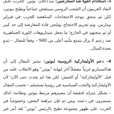
3– استخدام القوة ضد المعارضين:
منذ إعلان "بوتين" الحرب، تخيل
النقاد الغربيون أن الشعب الروسي سينتفض جماعياً ويطيح ببوتين،
لكن تم سحق موجة الاحتجاجات المناهضة للحرب في فبراير
ومارس، وتم تجريم الاحتجاج، وسُجن قادة المعارضة إلى حد كبير
أو تم سجنهم في الخارج؛ ما يجعل سيناريوهات الثورة الجماهيرية
ضد زعيم لا يزال يتمتع بتأييد أعلى من 80% – وفقاً للمقال – تبدو
بعيدة المنال.
4– دعم الأوليجاركية الروسية لبوتين:
يشير المقال إلى أن
هناكسيناريو غربياً مفضلاً آخَر لنهاية "بوتين" وهو الانقلاب عليه من
قبل "الأوليجاركية" أو الجيش، لكن هذا لم يحدث حتى الآن؛ لأن
الأوليجاركية والنخب السياسية في روسيا تستسلم – بحسب المقال
– بشكل متزايد لحقيقة أن مصيرهم مرتبط ببوتين ونظامه؛ لذلك
يستمرون في دعمه. ومن ثم فإن مراهنة البعض، وخصوصاً في
الغرب، على ظهور مجموعة تطيح بالرئيس "بوتين" يُعَد أمر غير