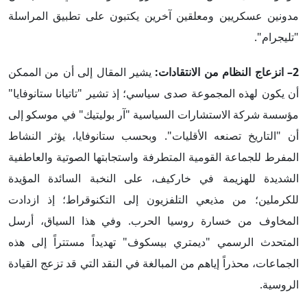
مدونين عسكريين ومعلقين آخرين يكتبون على تطبيق المراسلة
"تليجرام".
2– انزعاج النظام من الانتقادات:
يشير المقال إلى أن من الممكن
أن يكون لهذه المجموعة صدى سياسي؛ إذ تشير "تاتيانا ستانوفايا"
مؤسسة شركة الاستشارات السياسية "آر بوليتيك" في موسكو إلى
أن "التاريخ تصنعه الأقليات". وبحسب ستانوفايا، يؤثر النشاط
المفرط للجماعة القومية المتطرفة واستجابتها الصوتية والعاطفية
الشديدة للهزيمة في خاركيف، على النخبة السائدة المؤيدة
للكرملين؛ من مذيعي التلفزيون إلى التكنوقراط؛ إذ ازدادت
المخاوف من خسارة روسيا الحرب. وفي هذا السياق، أرسل
المتحدث الرسمي "ديمتري بيسكوف" تهديداً مستتراً إلى هذه
الجماعات، محذراً إياهم من المبالغة في النقد التي قد تزعج القيادة
الروسية.