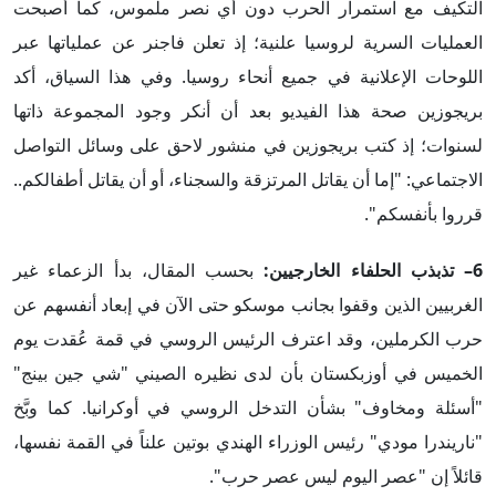
التكيف مع استمرار الحرب دون أي نصر ملموس، كما أصبحت
العمليات السرية لروسيا علنية؛ إذ تعلن فاجنر عن عملياتها عبر
اللوحات الإعلانية في جميع أنحاء روسيا. وفي هذا السياق، أكد
بريجوزين صحة هذا الفيديو بعد أن أنكر وجود المجموعة ذاتها
لسنوات؛ إذ كتب بريجوزين في منشور لاحق على وسائل التواصل
الاجتماعي: "إما أن يقاتل المرتزقة والسجناء، أو أن يقاتل أطفالكم..
قرروا بأنفسكم".
6– تذبذب الحلفاء الخارجيين:
بحسب المقال، بدأ الزعماء غير
الغربيين الذين وقفوا بجانب موسكو حتى الآن في إبعاد أنفسهم عن
حرب الكرملين، وقد اعترف الرئيس الروسي في قمة عُقدت يوم
الخميس في أوزبكستان بأن لدى نظيره الصيني "شي جين بينج"
"أسئلة ومخاوف" بشأن التدخل الروسي في أوكرانيا. كما وبَّخ
"ناريندرا مودي" رئيس الوزراء الهندي بوتين علناً في القمة نفسها،
قائلاً إن "عصر اليوم ليس عصر حرب".