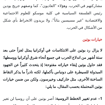
مشاركتهم في الحرب. وهؤلاء "العاديون"، كما وصفهم جريج يودين
رئيس الفلسفة السياسية في كلية موسكو للعلوم الاجتماعية
والاقتصادية "غير مسيسين بتاتاً"، ولا يريدون الانخراط بأي شكل
من الأشكال في الحرب.
خيارات بوتين
لا يزال رد بوتين على الانتكاسات في أوكرانيا يمثل لغزاً حتى بعد
ستة أشهر من اندلاع الحرب في جميع أنحاء شرق أوكرانيا ووسطها؛
فقد حاول بوتين إبقاء خياراته مفتوحة؛ إذ يتحدث كثيراً عن الجهود
المبذولة للسيطرة على دونباس بأكملها، لكنه نادراً ما يذكر النقاط
الساخنة الأخرى، مثل خاركيف وخيرسون. ولكن من ضمن خيارات
بوتين المحتملة بحسب المقال، ما يلي:
1– عدم تغيير الخطط الروسية:
أصر بوتين على أن روسيا لن تغير