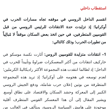
استقطاب داخلي
انقسم الداخل الروسي في موقفه تجاه مسارات الحرب في
أوكرانيا؛ إذ تزايدت حدة الانتقادات للرئيس الروسي من قبل
القوميين المتطرفين، في حين اتخذ بعض السكان موقفاً لا مُبالِياً
من تطورات الحرب؛ وذلك كالتالي:
1– انتقادات متزايدة للقوميين الروس:
أثارت نكسة موسكو في
خاركيف انتقادات من أكثر المعسكرات ضراوةً وتأييداً للحرب في
الداخل؛ إذ لطالما انتقدت هذه المجموعة الأكثر راديكاليةً الكرملين؛
لعدم توسعه في هجومه على أوكرانيا؛ إذ تريد هذه المجموعة
المتطرفة من بوتين إعلان حرب شاملة، ودفع الجيش الروسي
الكبير إلى المعركة وحشد السكان والاقتصاد على نطاق أوسع.
ويشير المقال إلى أن هذا المعسكر القومي المتطرف أقلية
موجودة على هامش السياسة الروسية، ويتألف في الغالب من