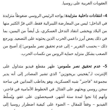
العقوبات الغربية على روسيا.
4– انتقادات داخلية متزايدة:
يواجه الرئيس الروسي ضغوطاً متزايدة
في الداخل؛ ليس من المعارضة الليبرالية فقط، التي فرَّ الكثير منها
من البلاد ويخشى انتقاد التدخل العسكري، بل أيضاً من اليمين، بما
في ذلك بعض أبرز داعمي الحرب الذين يحثونه على التصعيد. ويرجع
ذلك – بحسب التقرير – إلى عدم تحقيق نصر ملموس؛ إذ أصبح من
الصعب بشكل متزايد حماية الروس من نكسات الحرب.
5– عدم تحقيق نصر ملموس
: ظهر مقطع فيديو متداول على
الإنترنت لـ"يفجيني بريجوزين" الذي تشير المصادر إلى أنه يدير
مجموعة "فاجنر" شبه العسكرية، وهو يخاطب المدانين في ساحة
سجن روسي ويحثهم على القتال في الخطوط الأمامية في فاجنر،
وأنهم إذا نجوا لمدة ستة أشهر، فسيحصلون على عفو. ويُسلِّط
الفيديو – وفقاً للمقال – الضوء على كيفية اضطرار روسيا إلى