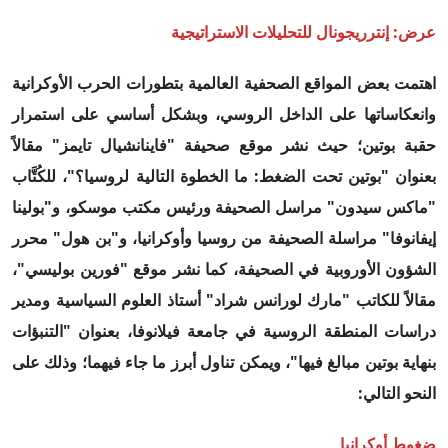
عرض: إنترريجونال للتحليلات الاستراتيجية
اهتمت بعض المواقع الصحفية العالمية بتطورات الحرب الأوكرانية
وانعكاساتها على الداخل الروسي، وبشكل أساسي على استمرار
حقبة بوتين؛ حيث نشر موقع صحيفة "فاينانشيال تايمز" مقالاً
بعنوان "بوتين تحت الضغط: ما الخطوة التالية لروسيا؟"، للكُتَّاب
"ماكس سيدون" مراسل الصحيفة ورئيس مكتب موسكو، و"بولينا
إيفانوفا" مراسلة الصحيفة من روسيا وأوكرانيا، و"بن هول"
محرر
الشؤون الأوروبية في الصحيفة، كما نشر موقع "فورين بوليسي"،
مقالاً للكاتب "مارك لورانس شراد" أستاذ العلوم السياسية ومدير
دراسات المنطقة الروسية في جامعة فيلانوفا، بعنوان "التنبؤات
بنهاية بوتين مبالغ فيها"، ويمكن تناول أبرز ما جاء فيهما؛ وذلك على
النحو التالي:
ضغوط أوكرانيا