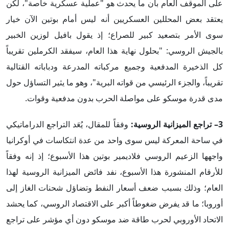
على الموقف العام بأن ما يحدث هو "عملية عسكرية خاصة"، لكن
يعتقد بعض المحللين العسكريين أنه ليس أمام بوتين الآن خيار
سوى الأمر بتصعيد كبير للصراع؛ إذ يقول بافيل لوزين الخبير
بالجيش الروسي: "بحلول نهاية هذا العام، سيفقد الكرملين تقريباً
كل الذخيرة المدفعية وجميع مركباته المدرعة ودباباته القتالية
تقريباً، والجزء الرئيسي من قواته البرية"، وهو ما يثير التساؤل حول
مدى قدرة موسكو على مواصلة الحرب بدون مدفعية وقوات.
3– تراجع الميزانية الروسية:
وفقاً للمقال، يُعَد التراجع الدراماتيكي
في ساحة المعركة ليس سوى واحد من عدة انتكاسات في أوكرانيا
واجهها الزعيم الروسي فلاديمير بوتين هذا الأسبوع؛ إذ إنه وفقاً
للأرقام المنشورة هذا الأسبوع، نفد فائض الميزانية الروسية لهذا
العام؛ وذلك بسبب ضعف أسعار النفط وتضاؤل ​​شحنات الغاز إلى
أوروبا؛ ما قد يفرض ضغوطاً أكبر على الاقتصاد الروسي، كما يحشد
الاتحاد الأوروبي لحرب طاقة ضد موسكو دون أي مؤشر على تراجع