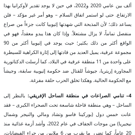
ألف بين عامي 2020 و2022، في حين لا يوجد تقدير لأوكرانيا بهذا
الارتفاع. حتى لو استمر اتفاق السلام – وهو أمر غير مؤكد – فلن
يساعد ذلك؛ لأن المذبحة التي شهدتها إثيوبيا كانت جزءاً من صراع
منفصل تماماً، لا يزال مشتعلاً. وإذا كان هذا يبدو معقداً، فهو في
الواقع أكثر من ذلك بكثير؛ حيث يوجد في إثيوبيا أكثر من 90
مجموعة عرقية، يميل العديد من قادتها إلى إثارة الكراهية للسيطرة
على واحدة من 11 منطقة عرقية في البلاد، كما أرسلت الدكتاتورية
المجاورة إريتريا، جيوشاً للقتال ضد حكومة إثيوبية سابقة، وجيشاً
مع الحكومة الحالية. وهكذا تخلق الحرب حلقة مفرغة.
4– تنامي الصراعات في منطقة الساحل الإفريقي:
بالنظر إلى
الساحل – وهي منطقة قاحلة شاسعة تحت الصحراء الكبرى – فقد
عانت خمس دول (بوركينا فاسو وتشاد ومالي والنيجر وشمال
نيجيريا) من موجات الجفاف في عام 2022، وأشد أزمة غذائية منذ
20 عاماً، كما تضرر ما يقرب من 6 ملايين من جراء الفيضانات،