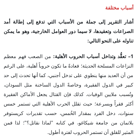
أسباب مختلفة
أشار التقرير إلى جملة من الأسباب التي تدفع إلى إطالة أمد
الصراعات وتعقيدها، لا سيما دور العوامل الخارجية، وهو ما يمكن
تناوله على النحو التالي:
1– تعقُّد وتداخل أسباب الحروب الأهلية:
من الصعب فهم معظم
النزاعات المسلحة الحديثة؛ فعادةً ما تكون حروباً أهلية، على الرغم
من أن العديد منها ينطوي على تدخل أجنبي، كما أنها تحدث إلى حد
كبير في الدول الفقيرة، وخاصةً الدول الساخنة مثل السودان،
وتُسبب ملايين الوفيات. كذلك فإن القتال يجعل الأماكن الفقيرة
أكثر فقراً وبسرعة؛ حيث تقلل الحرب الأهلية التي تستمر خمس
سنوات، دخل الفرد بمقدار الخُمس، حسب تقديرات كريستوفر
بلاتمان من جامعة شيكاغو، في كتابه "لماذا نقاتل؟"؛ لذا فمن
المثير للقلق أن تستمر الحروب لفترة أطول.