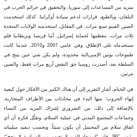
بمزيد من المساعدات إلى سوريا، والتحقيق في جرائم الحرب في
البلقان، وبالطبع، قرارات لدعم سيادة أوكرانيا. كذلك استخدمت
الصين الفيتو تسع مرات. في المقابل، استخدمته الولايات المتحدة
ثلاث مرات، معظمها لحماية إسرائيل. أما فرنسا وبريطانيا فلم
تستخدماه على الإطلاق. وفي عامي 2001 و2010، عندما كانت
طموحات بوتين الإمبريالية محدودة، ولم يكن شي جين بينج في
السلطة بعد، أصدرت روسيا حق النقض أربع مرات فقط، والصين
مرتين.
في الختام، أشار التقرير إلى أن هناك الكثير من الأفكار حول كيفية
إنهاء الحروب؛ منها البدء في محادثات بين الأطراف المتحاربة.
بالإضافة إلى ذلك، من الضروري إشراك المزيد من النساء
وجماعات المجتمع المدني في عملية السلام، وتقبُّل فكرة أن أي
اتفاق سلام من المحتمل أن يكون سيئاً. وبحسب ديفيد ميليباند
رئيس IRC، فإن "استبعاد الذين لا تحبهم من السياسة لا ينجح"؛