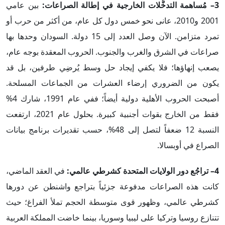
3– مُساهمة التدخُّلات الخارجية في إطالة الصراعات:
بين عامي
2001 و2010، عانى نحو خمس دول كل عام، من أكثر من حرب أو
تمرد متزامن. الآن وصل العدد إلى 15 دولة. السودان وحدها بها
صراعات في الشرق والغرب والجنوب. الحروب المعقدة بوجه عام،
يصعب إنهاؤها؛ فلا يكفي إيجاد حل وسط يُرضِي طرفين، بل قد
يكون من الضروري إرضاء العشرات من الجماعات المسلحة.
أصبحت الحروب الأهلية دولية أيضاً؛ ففي عام 1991، شارك 4%
فقط من الخارج بقوات أجنبية كبيرة. بحلول عام 2021، ارتفعت
النسبة 12 ضعفاً لتصل إلى 48%، حسب تقديرات برنامج بيانات
الصراع في أوبسالا.
4– تراجُع دور الولايات المتحدة كشرطي عالمي:
في العقد الماضي،
كانت هذه الصراعات مدفوعة جزئياً بتراجع واشنطن عن دورها
كشرطي عالمي، وظهور قوى متوسطة الحجم تملأ الفراغ؛ حيث
تتنازع روسيا وتركيا على ليبيا وسوريا، بينما خاضت المملكة العربية