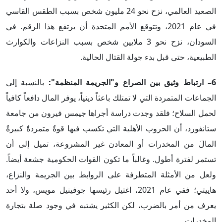
الصعيد العالمي، نزح نحو 24 مليون شخص بسبب الطقس القاسي
في عام 2021، وتتوقع الأمم المتحدة أن يرتفع هذا الرقم. في
السودان، نزح نحو 3 ملايين شخص بسبب النزاعات والكوارث
الطبيعية، حتى قبل بدء جولة القتال الحالية.
6– ارتباط وثيق بين الصراع و"الجريمة المنظمة":
بالنسبة إلى
الجماعات المتمردة التي لا تمتلك باعثاً دينياً، يوفر المال دافعاً كافياً
لحمل السلاح؛ فلقد وجدت دراسة أجراها جيمس فيرون من جامعة
ستانفورد، أن الحروب الأهلية التي تكسب فيها قوةٌ متمردةٌ كبيرةٌ
المالَ من المخدرات أو المعادن غير المشروعة، تميل إلى أن
تستمر لفترة أطول. وغالباً ما تكون القوات الحكومية جشعة أيضاً.
ولعل من الأمثلة المتطرفة على الروابط بين الجريمة والنزاع،
هاييتي؛ ففي عام 2021، اغتيل رئيسها جوفينيل مويس، ولا أحد
يعرف من أمر بالضرب، لكن الكثير يشتبه في وجود صلة بتجارة
المخدرات.