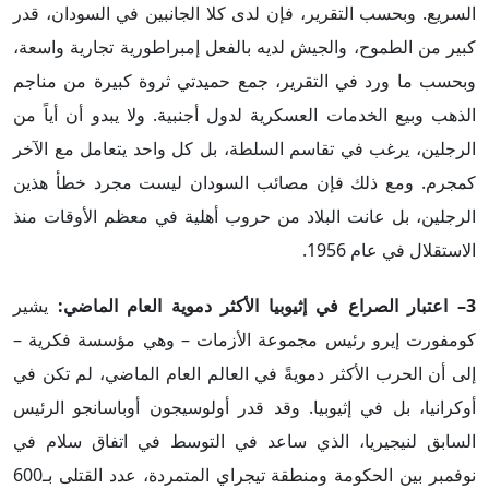
السريع. وبحسب التقرير، فإن لدى كلا الجانبين في السودان، قدر
كبير من الطموح، والجيش لديه بالفعل إمبراطورية تجارية واسعة،
وبحسب ما ورد في التقرير، جمع حميدتي ثروة كبيرة من مناجم
الذهب وبيع الخدمات العسكرية لدول أجنبية. ولا يبدو أن أياً من
الرجلين، يرغب في تقاسم السلطة، بل كل واحد يتعامل مع الآخر
كمجرم. ومع ذلك فإن مصائب السودان ليست مجرد خطأ هذين
الرجلين، بل عانت البلاد من حروب أهلية في معظم الأوقات منذ
الاستقلال في عام 1956.
3– اعتبار الصراع في إثيوبيا الأكثر دموية العام الماضي:
يشير
كومفورت إيرو رئيس مجموعة الأزمات – وهي مؤسسة فكرية –
إلى أن الحرب الأكثر دمويةً في العالم العام الماضي، لم تكن في
أوكرانيا، بل في إثيوبيا. وقد قدر أولوسيجون أوباسانجو الرئيس
السابق لنيجيريا، الذي ساعد في التوسط في اتفاق سلام في
نوفمبر بين الحكومة ومنطقة تيجراي المتمردة، عدد القتلى بـ600