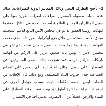
2– تأجيج التطرف الديني وتآكل المعايير الدولة للصراعات:
هناك
عدة أسباب معقولة لاستمرار النزاعات لفترات أطول؛ منها على
سبيل المثال أن المعايير العالمية أصبحت آخذة في التآكل؛ فعندما
انتهكت روسيا العضو الدائم في مجلس الأمن التابع للأمم المتحدة،
ميثاق الأمم المتحدة من خلال غزو أوكرانيا، أظهر ذلك مدى ضعف
القواعد الدولية. وعندما وصفت الصين – وهي عضو دائم آخر في
مجلس الأمن – بوتين بأنه صديق عزيز على الرغم من اتهامه
بارتكاب جرائم حرب، فقد شجعت بذلك أصغر المتمردين. في
السودان، على سبيل المثال، لم يُحاسب أي شخص على المذابح
الجماعية خلال حروب البلاد المختلفة. ومع ذلك، فإن الإفلات من
العقاب ليس القصة الكاملة؛ حيث تتسبب عوامل أخرى في
استمرار النزاعات لفترة أطول؛ إذ يؤجج تغير المناخ المعارك على
المياه والأرض، فضلاً عن أن التطرف الديني آخذ في الانتشار.