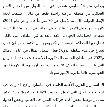
ويعاني نحو 24 مليون شخص في تلك الدول من انعدام الأمن
الغذائي. في منطقة فرعية واحدة فقط من مالي، كشفت لجنة
الإنقاذ الدولية IRC، ما لا يقل عن 70 صراعاً في أواخر عام 2021؛
كان نصفها حول الأرض؛ وثلثها حول الماء. في هذه البيئة اليائسة،
صعدت الجماعات الجهادية، لتَعِد بالعدالة في البلدان التي بالكاد
تعمل فيها المحاكم الرسمية. ولكن بمجرد أن تكتسب موطئ قدم،
تسرع في هدم سلطة الدولة؛ فعلى سبيل المثال بين عامي 2020
و2022 في البلدان الخمسة المذكورة أعلاه، تضاعف عدد المدارس
التي أُغلقت بسبب العنف ثلاث مرات، كما أن جهود الحكومة لقهر
الجهاديين، غالباً ما تزيد الأمور سوءاً.
5– استمرار الحرب الأهلية الدامية في ميانمار:
يوضح بلد واحد في
آسيا جميع العلل التي تجعل الحروب الأهلية مستمرة؛ حيث تعتبر
ميانمار موطناً لبعض أقدم حركات التمرد في العالم، وبعض أحدثها.
ويعد الصراع في ميانمار معقداً بشكل مذهل؛ فهناك قوة الدفاع