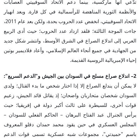
تدَّعي أنها ماركسية، بينما دعم الاتحاد السوفييتي العصابات
والأنظمة الثورية المناهضة للرأسمالية في كل قارة. وبعد انهيار
الاتحاد السوفييتي، انخفض عدد الحروب بحدة، ولكن بعد عام 2011،
جاءت الموجة الثالثة؛ فلقد ازداد عدد الحروب؛ حيث أدى الربيع
العربي إلى اندلاع الصراع في الشرق الأوسط، وانتشر شكل جديد
من الجهادية في جميع أنحاء العالم الإسلامي، وأعاد فلاديمير بوتين
إحياء الإمبريالية الروسية القديمة.
2– اندلاع صراع مسلح في السودان بين الجيش و"الدعم السريع":
لا يمكن أن يندلع الصراع إلا إذا اختار شخص ما بدء القتال؛ ولدى
السودان شخصان متحاربان واضحان؛ إذ يقاتل قائد الجيش، زعيم
قوات أخرى، للسيطرة على ثالث أكبر دولة في إفريقيا؛ حيث
يرأس الجنرال عبد الفتاح البرهان – الحاكم الفعلي للسودان –
المجلس العسكري في حين يقود محمد حمدان دقلو المعروف
باسم "حميدتي"، مجموعات شبه عسكرية تسمى قوات الدعم