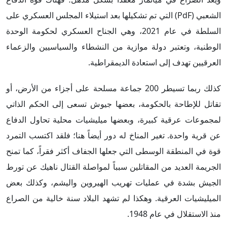
الشعبي (PdF) التي تم تشكيلها بعد استيلاء المجلس العسكري على
السلطة في عام 2021، وهي الجناح العسكري لحكومة الوحدة
الوطنية، وتعتبر دولة موازية من النشطاء والسياسيين والزعماء
العرقيين تهدف إلى استعادة الديمقراطية.
كذلك ربما تسيطر 200 جماعة مسلحة على أجزاء من الأرض، أو
تقاتل للإطاحة بالحكومة، بعضها جيوش تسعى إلى الحكم الذاتي
لمجموعات عرقية كبيرة، وبعضها ميليشيات محلية تحاول الدفاع
عن قرية واحدة. تغير المناخ له دور أيضاً هنا؛ فلقد اكتسب التمرد
قوة في المنطقة الوسطى التي جعلها الجفاف أكثر فقراً، كما تمنح
الجريمة العديد من المقاتلين سبباً لمواصلة القتال ناهيك عن تورط
الجيش بشدة في عمليات تهريب الهيروين واليشم، وكذلك بعض
الميليشيات العرقية. وهكذا لم تشهد البلاد سنة خالية من الصراع
منذ الاستقلال في عام 1948.