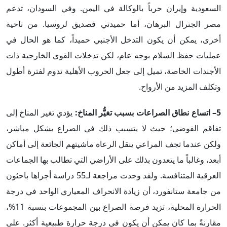
السعودية وإيران حرباً بالوكالة في اليمن. وفي السودان، تدعم
مصر الجنرال البرهان، أما حميدتي فصديق لروسيا. من ناحية
أخرى، يمكن أن يكون التدخل الأجنبي حميداً، كما هو الحال في
عمليات حفظ السلام بوجه عام، لكن تدخلات القوى الخارجية ذات
الأجندات الخاصة، تميل إلى جعل الحروب الأهلية تدوم لفترة أطول
وتكلف المزيد من الأرواح.
5– اتساع نطاق الصراعات بسبب تغيُّر المناخ:
يؤدي تغير المناخ إلى
تفاقم الفوضى؛ حيث لا يتسبب ذلك في الصراع بشكل مباشر،
ولكن عندما تجف المراعي ينقل الرعاة ماشيتهم الجائعة إلى أماكن
أبعد، وغالباً ما يتعدون بذلك على الأراضي التي تطالب بها الجماعات
العرقية المتنافسة. ولقد وجدت مراجعة لـ55 دراسة أجراها باحثون
من جامعة ستانفورد، أن زيادة الانحراف المعياري الواحد في درجة
الحرارة المحلية، تزيد فرصة الصراع بين المجموعات بنسبة 11%،
مقارنةً بما كان يمكن أن يكون في درجة حرارة طبيعية أكثر. على