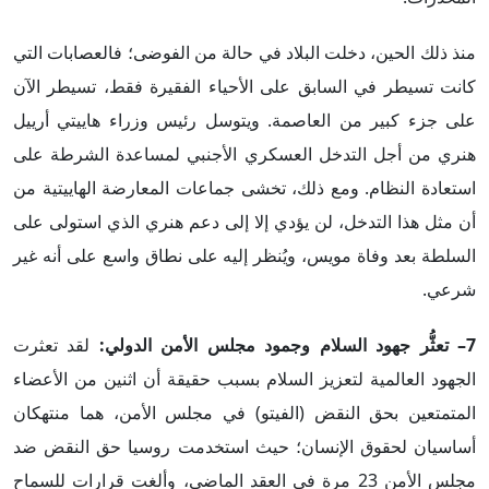
منذ ذلك الحين، دخلت البلاد في حالة من الفوضى؛ فالعصابات التي
كانت تسيطر في السابق على الأحياء الفقيرة فقط، تسيطر الآن
على جزء كبير من العاصمة. ويتوسل رئيس وزراء هاييتي أرييل
هنري من أجل التدخل العسكري الأجنبي لمساعدة الشرطة على
استعادة النظام. ومع ذلك، تخشى جماعات المعارضة الهاييتية من
أن مثل هذا التدخل، لن يؤدي إلا إلى دعم هنري الذي استولى على
السلطة بعد وفاة مويس، ويُنظر إليه على نطاق واسع على أنه غير
شرعي.
7– تعثُّر جهود السلام وجمود مجلس الأمن الدولي:
لقد تعثرت
الجهود العالمية لتعزيز السلام بسبب حقيقة أن اثنين من الأعضاء
المتمتعين بحق النقض (الفيتو) في مجلس الأمن، هما منتهكان
أساسيان لحقوق الإنسان؛ حيث استخدمت روسيا حق النقض ضد
مجلس الأمن 23 مرة في العقد الماضي، وألغت قرارات للسماح