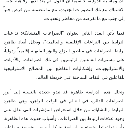
الدبلوماسية الدولية، لا سيما أن الدول لم يعُد لديها رفاهية تجنُّب
الاشتباك مع تلك التطورات الجديدة، مع ما تتضمنه من فرص جنباً
إلى جنب مع ما تفرضه من مخاطر وتحديات.
فيما يأتي العدد الثاني بعنوان "الصراعات المتشابكة: تداعيات
الترابط بين النزاعات الإقليمية والعالمية"، ويحلل أبعاد ظاهرة
ترابط الصراعات في مناطق النزاع والبؤر الملتهبة إقليمياً ودولياً،
على مستويات الفاعلين الرئيسيين في تلك الصراعات، والأدوات،
والاستراتيجيات، وإشكاليات التقاطع بين المصالح الاستراتيجية
للفاعلين في النقاط الساخنة على خريطة العالم.
وتحلل هذه الدراسة ظاهرة قد تبدو جديدة بالنسبة إلى أبرز
الصراعات الدائرة في العالم في الوقت الراهن، وهي ظاهرة
الترابط والتشابك، من خلال استعراض المؤشرات التي تدلل على
وجود علاقات ارتباط بين الصراعات، وأسباب حدوث هذه الظاهرة،
وأبرز تداعياتها. وتستعين الدراسة بشكل أساسي بخمسة صراعات