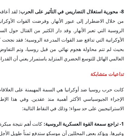
8- محورية استغلال التضاريس في التأثير على الحرب:
لقد أعاقت
من خلال الاضطرار إلى عبور الأنهار. وفرضت القوات الأوكران
الروسية التي تعبر الأنهار. وقد دار الكثير من القتال حول ا
الأوكرانية التي تدافع ضد القوات المدرعة الروسية؛ فقد نجح
بحيث لم تتم محاولة هجوم نهائي من قبل روسيا، وتم التفاوض 
العالمي الهائل للتوسع الحضري المتزايد باستمرار يعني أن القد
تداعيات متشابكة
الإجراء الجيوسياسي الأكثر أهمية منذ عقدين. وفي هذا الإ
الاستراتيجيين على حد سواء؛ وذلك في النقاط التالية:
1- تراجع سمعة القوة العسكرية الروسية:
كانت أهم نتيجة مبكرة
وغيرها. ويؤكد بعض المحللين أن موسكو ستدفع ثمناً طويل الأجل 