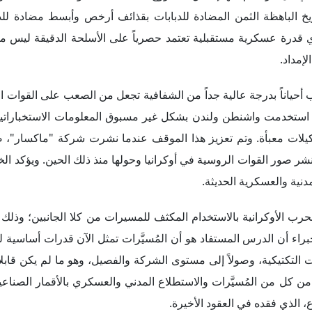
خ الباهظة الثمن المضادة للدبابات بقذائف أرخص وأبسط مضادة للدب
ي قدرة عسكرية مستقبلية تعتمد حصرياً على الأسلحة الدقيقة ليس م
إمداد.
حياناً بدرجة عالية جداً من الشفافية تجعل من الصعب على القوات البر
و استخدمت واشنطن ولندن بشكل غير مسبوق المعلومات الاستخباراتي
شكيلات معبأة. وتم تعزيز هذا الموقف عندما نشرت شركة "ماكسار"، ص
ور القوات الروسية في أوكرانيا وحولها منذ ذلك الحين. ويؤكد الخبر
نية والعسكرية الحديثة.
حرب الأوكرانية بالاستخدام المكثف للمسيرات من كلا الجانبين؛ وذلك 
ء أن الدرس المستفاد هو أن المُسيَّرات تمثل الآن قدرات أساسية لل
التكتيكية، وصولاً إلى مستوى الشركة والفصيل، وهو ما لم يكن قابلا
ن كل من المُسيَّرات والاستطلاع المدني والعسكري بالأقمار الصناعي
ع، الذي فقده في العقود الأخيرة.