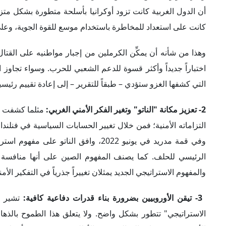
أن الدول الغربية كانت تزود أوكرانيا بأسلحة متطورة بشكل متز
كانت على استعداد للمخاطرة باستخدام موسع للقوة الجوية، وعلى
وهذا من شأنه أن يمكِّن الكرملين من إجبار مواطنيه على القتا
اختباراً جديداً وأكثر قسوة للدعم الشعبي للحرب. وسواء تجاوز
التي كشفها الغزو ستؤدي – طبقاً للتقرير – إلى إعادة تقييم رئيس
2- تعزيز مكانة "الناتو" وتغير الفكر الأمني الغربي:
مثلما كشفت ا
التزاماته الأمنية؛ فمن خلال تغيير الحسابات السياسية في فنلندا 
الرئيسي للحلف. كما يصنف المفهوم الصين على أنها منافسة لـ 
والمفهوم الاستراتيجي الجديد يمثلان تغييراً جذرياً في التفكير الأم
3- تيقن الأوروبيين بضرورة بناء قدرات دفاعية كافية
:
تشير ا
الاستراتيجي" تتطور بشكل واضح. ولا يتعلق هذا الطموح بالذه