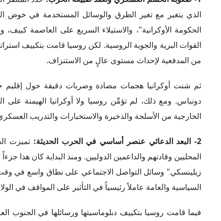
الذي يتغير مع تغير الطرق والوسائل المستخدمة في خوض الح
الحكومة الأوكرانية"، والاستيلاء السريع على العاصمة كييف،
القوات البرية والجوية الروسية. لكن روسيا قامت بتكييف استرات
من المدفعية لإحداث مستوى عالٍ من الاستنزاف.
ثم شنت أوكرانيا هجمات مضادة وضربات دقيقة حول إقليم خير
دونباس. ومع ذلك، لم تؤمِّن روسيا ولا أوكرانيا الهيمنة على ا
الخارجية من الأسلحة والذخيرة والاستخبارات والتدريب العسكري
2- البعد الدعائي عنصر أساسي في الحرب الحديثة:
المحليين وقادتهم والداعمين الدوليين. ومنذ البداية كان هذا جزءا
زيلينسكي" وسائل التواصل الاجتماعي على نطاق واسع في وقت م
السياسية والعامة عاملاً رئيسياً في التأثير على المواقف في الولا
فيما قامت روسيا بتكييف دبلوماسيتها ورسائلها في الجنوب الع