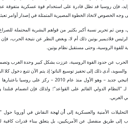
ايد، فإن روسيا قد تظل قادرة على استخدام قوة عسكرية متفوقة عددي
 وجه الخصوص لاتخاذ الخطوة المصيرية المتمثلة في إصدار أوامر تعبئة
ل، ومن ثم تحرير نسبة أكبر بكثير من قواهم البشرية المحتملة للصرا
 الرئيس فلاديمير بوتين ذلك أم لا، وبغض النظر عن نتيجة الحرب، فإ
ية للقوة الروسية، وحتى مستقبل نظام بوتين.
لحرب عن حدود القوة الروسية، عززت بشكل كبير وحدة الغرب وتص
والسويد، أدى ذلك إلى تحفيز توسيع الناتو؛ إذ يتم الآن تتبع دخول كلا ا
وفي قمة مدريد في يونيو 2022، وافق الناتو على مفهوم استراتيجي جديد – وهو الأول منذ عام 2010 
"النظام الدولي القائم على القواعد"؛ ولذلك فإن انضمام فنلندا وال
ني الغربي.
لتحليلات الأمنية والعسكرية إلى
أ
ن لهجة النقاش في أوروبا حول "ال
اب إلى طريق منفصل عن الأمريكيين، بل يتعلق ببناء قدرات كافية ل