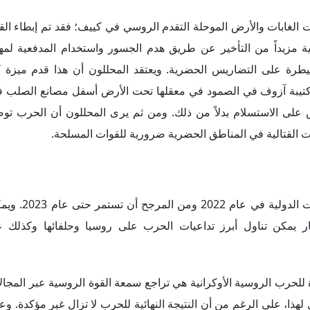
 الغابات والأرض الموحلة التقدم الروسي في كييف؛ فقد تم إبطاء ال
ية مزيداً من التأخير عن طريق هدم الجسور واستخدام المدفعية لمه
لسيطرة على التضاريس الحضرية. ويعتقد المحللون أن هذا قدم ميزة ك
ت كتيبة آزوف في الصمود في معقلها تحت الأرض أسفل مصانع الصلب 
على الاستسلام بدلاً من ذلك. ومن ثم يرى المحللون أن الحرب توضح
رات القتالية في المناطق الحضرية ضرورية للقوات المسلحة.
كانت حرب روسيا ضد أوكرانيا هي السمة 
طار يمكن تناول أبرز تداعيات الحرب على روسيا وحلفائها وكذلك
 للحرب الروسية الأوكرانية هي تراجع سمعة القوة الروسية عبر المجا
لهذا، على الرغم من أن النتيجة النهائية للحرب لا تزال غير مؤكدة. و