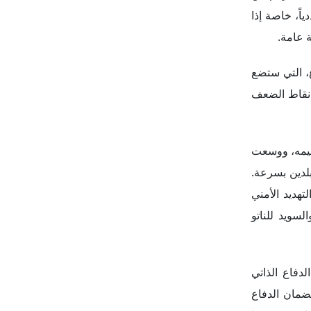
اً، خاصة إذا
 عامة.
ع، التي ستضع
ن نقاط الضعف
ميمه، ووسعت
لبلدين بسرعة.
– ركز على روسيا باعتبارها التهديد الأمني
سويد للناتو
دفاع الذاتي
ضمان الدفاع