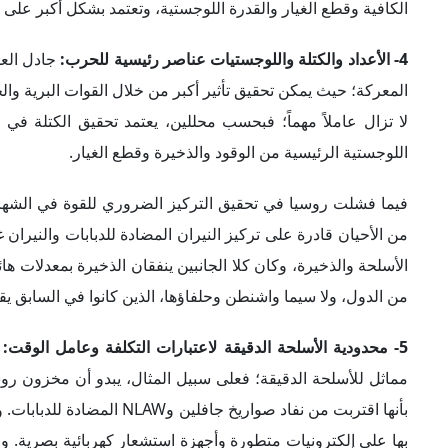
الكافية وقطع الغيار والقدرة اللوجستية، وتعتمد بشكل أكبر على ذك
4- الأعداد والكتلة واللوجستيات عناصر رئيسية للحرب:
جادل الع
المعركة؛ حيث يمكن تحقيق تأثير أكبر من خلال القوات البرية والج
لا تزال عاملاً مهماً؛ فبحسب محللين، يعتمد تحقيق الكتلة في
اللوجستية الرئيسية من الوقود والذخيرة وقطع الغيار.
فيما فشلت روسيا في تحقيق التركيز الضروري للقوة في الشهر 
من الأحيان قادرة على تركيز النيران المضادة للدبابات والنيران 
الأسلحة والذخيرة، وكان كلا الجانبين ينفقان الذخيرة بمعدلات ها
من الدول، ولا سيما واشنطن وحلفاؤها، الذين كانوا في السابق 
5- محدودية الأسلحة الدقيقة لاعتبارات التكلفة وعامل الوقت:
مماثل للأسلحة الدقيقة؛ فعلى سبيل المثال، يبدو أن مخزون ر
بأنها اقتربت من نفاد صواري
بها على إلكترونيات متطورة وأجهزة استشعار كهربائية بصرية. وف