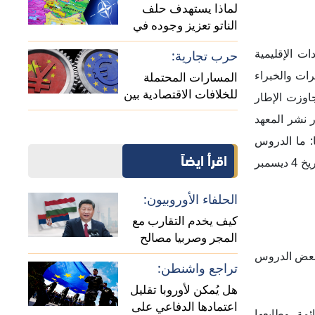
لماذا يستهدف حلف
الناتو تعزيز وجوده في
منطقة القوقاز؟
ت الإقليمية
حرب تجارية:
رات والخبراء
المسارات المحتملة
للخلافات الاقتصادية بين
اوزت الإطار
الصين وأوروبا
ر نشر المعهد
وسيا في أوكرانيا: ما الدروس
اقرأ ايضاً
العسكرية الناشئة؟"، والثاني بعنوان "الحرب الروسية الأوكرانية: تداعيات أوسع: ماذا يعني ذلك بالنسبة للجغرافيا السياسية؟"؛ وذلك بتاريخ 4 ديسمبر
الحلفاء الأوروبيون:
كيف يخدم التقارب مع
المجر وصربيا مصالح
الصين؟
 بعض الدروس
تراجع واشنطن:
هل يُمكن لأوروبا تقليل
اعتمادها الدفاعي على
ئمة، وطابعها