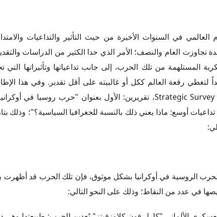
العالمي في السنوات الأخيرة من حيث التأثير والتداعيات والامتدادا
دة تجاوزت العام والنصف؛ الأمر الذي حدا الكثير من الدراسات والتقدي
 المستلهمة من تلك الحرب، إلى جانب تداعياتها وتأثيراتها التي تج
ً لتغطي رقعة العالم ككل أو غالبيته على أقل تقدير. وفي هذا الإطا
الدولي للدراسات الاستراتيجية (IISS) في إطار إصداره؛ Strategic Survey 2022″، تقريرين: الأول بعنوان "حرب ر
دة الحرب الروسية في أوكرانيا بشكل موثوق، فإن تلك الحرب قد أظهرت
صها في عدد من النقاط؛ وذلك على النحو التالي:
عسكري الألماني "كارل فون كلاوزفيتز" بُعدين للحرب: طبيعتها وهي دا