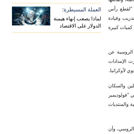
الولايات المتحدة؟
ة "لقطع رأس
العملة المسيطرة:
دريب وقيادة
لماذا يصعب إنهاء هيمنة
الدولار على الاقتصاد
 كميات كبيرة
العالمي؟
 الروسية عن
رت الإمدادات
 لأوكرانيا.
مقاتلين والسكان
ي "فولوديمير
 والمنتديات
الروسي، وأن