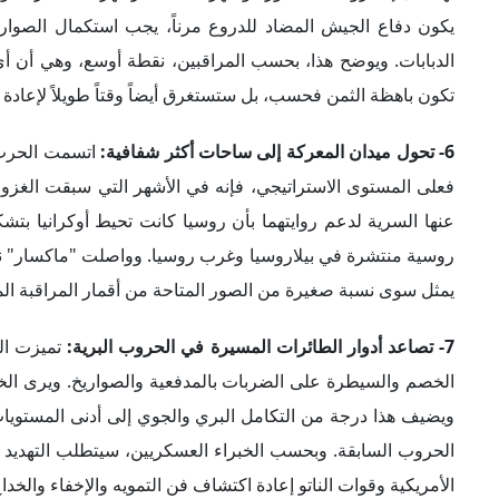
يكون دفاع الجيش المضاد للدروع مرناً، يجب استكمال الصواري
الدبابات. ويوضح هذا، بحسب المراقبين، نقطة أوسع، وهي أن أ
تكون باهظة الثمن فحسب، بل ستستغرق أيضاً وقتاً طويلاً لإعادة ال
6- تحول ميدان المعركة إلى ساحات أكثر شفافية:
اتسمت الحرب أ
فعلى المستوى الاستراتيجي، فإنه في الأشهر التي سبقت الغز
عنها السرية لدعم روايتهما بأن روسيا كانت تحيط أوكرانيا بت
روسية منتشرة في بيلاروسيا وغرب روسيا. وواصلت "ماكسار" نشر ص
يمثل سوى نسبة صغيرة من الصور المتاحة من أقمار المراقبة المد
7- تصاعد أدوار الطائرات المسيرة في الحروب البرية:
تميزت ال
الخصم والسيطرة على الضربات بالمدفعية والصواريخ. ويرى الخبرا
ويضيف هذا درجة من التكامل البري والجوي إلى أدنى المستويات 
الحروب السابقة. وبحسب الخبراء العسكريين، سيتطلب التهديد م
الأمريكية وقوات الناتو إعادة اكتشاف فن التمويه والإخفاء والخدا