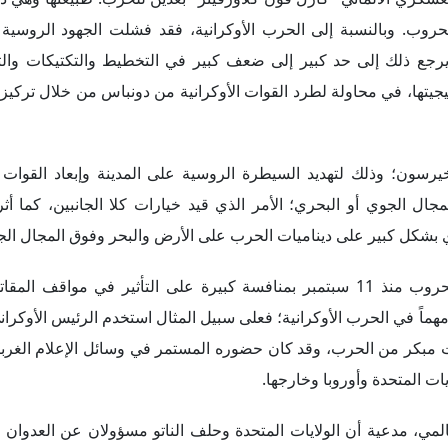
روب. وبالنسبة إلى الحرب الأوكرانية، فقد فشلت الجهود الروسي
 ويرجع ذلك إلى حد كبير إلى ضعف كبير في التخطيط والتكتيكات والت
يجيتها، في محاولة لطرد القوات الأوكرانية من دونباس من خلال تركيز
سون؛ وذلك لتهديد السيطرة الروسية على المدينة وإبعاد القوات
لمجال الجوي أو البحري؛ الأمر الذي قيد خيارات كلا الجانبين، كما أث
 بشكل كبير على ديناميات الحرب على الأرض والبحر وفوق المجال الجوي
تميزت الحروب منذ 11 سبتمبر بمنافسة كبيرة على التأثير في مواقف ال
ً مهماً في الحرب الأوكرانية؛ فعلى سبيل المثال استخدم الرئيس الأوكران
بكر من الحرب، وقد كان حضوره المستمر في وسائل الإعلام الغربية
يات المتحدة وأوروبا وخارجها.
المي، مدعية أن الولايات المتحدة وحلف الناتو مسؤولان عن العدوان 