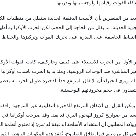
اء القوات وقيادتها ولوجستياتها وتدريبها.
ديد من المنظرين بأن الأسلحة الدقيقة الجديدة ستقلل من متطلبات ال
وية الحديثة؛ ما يقلل من الحاجة إلى الحجم. لكن الحرب الأوكرانية أظه
 النقاط الحاسمة على القدرة على تحريك القوات وتركيزها والحفاظ عل
الأول من الحرب للاستيلاء على كييف وخاركيف، كانت القوات الأوكرا
غير المباشرة ضد الوحدات الروسية. ومنذ بداية الحرب ناشدت أوكرانيا ح
ئلة. ويرى الخبراء أن الإنفاق المرتفع جداً للذخيرة طوال الحرب سيعطي
يقتصدون في حجم مخزوناتهم اللوجستية.
يمكن القول إن الإنفاق المرتفع للذخيرة التقليدية غير الموجهة رافقه
وسيا من صواريخ كروز للهجوم البري قد نفد. وقد صرحت أوكرانيا في 
خ جافلين وNLAW المضادة للدبابات. ويؤكد المحللون أن استخدام الأسلحة الدقيقة له ثمن؛ إذ تحتوي أن
ي كل مرة يتم فيها إطلاق الصاروخ، تُفقد هذه المكونات الباهظة الثم