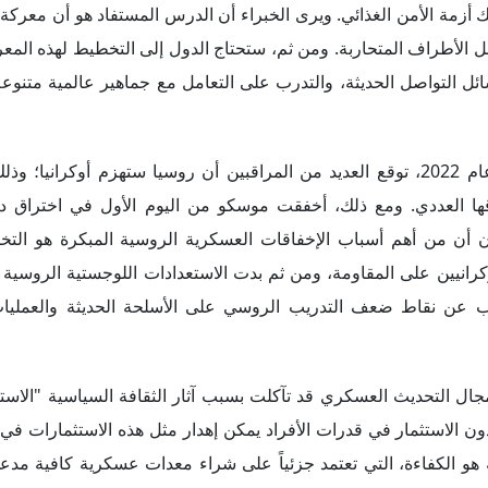
ك أزمة الأمن الغذائي. ويرى الخبراء أن الدرس المستفاد هو أن معرك
الأطراف المتحاربة. ومن ثم، ستحتاج الدول إلى التخطيط لهذه المع
ائل التواصل الحديثة، والتدرب على التعامل مع جماهير عالمية متنوع
في أوائل عام 2022، توقع العديد من المراقبين أن روسيا ستهزم أوكرانيا؛ وذ
قها العددي. ومع ذلك، أخفقت موسكو من اليوم الأول في اختراق 
لون أن من أهم أسباب الإخفاقات العسكرية الروسية المبكرة هو ا
لأوكرانيين على المقاومة، ومن ثم بدت الاستعدادات اللوجستية الروسية
رب عن نقاط ضعف التدريب الروسي على الأسلحة الحديثة والعمليا
ال التحديث العسكري قد تآكلت بسبب آثار الثقافة السياسية "الاستبد
ن الاستثمار في قدرات الأفراد يمكن إهدار مثل هذه الاستثمارات في
هو الكفاءة، التي تعتمد جزئياً على شراء معدات عسكرية كافية مدعو