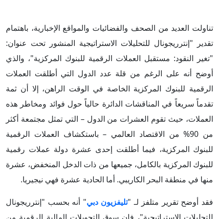
تناولت العديد من الصحف والفضائيات والمواقع الإخبارية، باهتمام
تقدير "إنترريجونال للتحليلات الاستراتيجية المنشور تحت عنوان:
"تغير النقود: مستقبل العملات الرقمية للبنوك المركزية"، والذي
أوضح أنه على الرغم من قلة عدد الدول التي أطلقت العملات
الرقمية للبنوك المركزية الخاصة في الوقت الراهن، إلا أن ثمة
تقدماً سريعاً في المناقشات الدائرة حالياً حول فوائد ومخاطر هذه
العملات، حيث تقوم العشرات من الدول – التي تمثل مجتمعة أكثر
من 90% من الاقتصاد العالمي – باستكشاف العملات الرقمية
للبنوك المركزية، فيما أطلقت إحدى عشرة دولة عملات رقمية
للبنوك المركزية بالكامل، جميعها من ذات الدخل المنخفض، عشرة
منها في منطقة البحر الكاريبي. أما الحادية عشرة فهي نيجيريا.
فقد أوضح تقرير متلفز لـ "
تليفزيون دبي
" أنه بحسب "إنترريجونال
للتحليلات الاستراتيجية"، فإن سوق التحويلات المالية الرقمية من