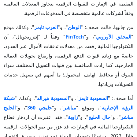
المقيمة في الإمارات للقنوات الرقمية يتجاوز المعدلات العالمية
وفقاً لشركات عالمية متخصصة في المدفوعات الرقمية.
من جانبها، قالت صحف؛ "
الوطن
"، و"
العرب تايمز
"، وكذلك موقع
"
المحقق الأوروبي
"، و"
FinTech
" وفقاً لـ "إنترريجونال"، أن
التكنولوجيا المالية رفعت من معدلات تدفقات الأموال عبر الحدود،
خاصةً مع زيادة قنوات الدفع الرقمية، وارتفاع تحويلات العمالة
الخارجية، كما زادت المنافسة بين قنوات التحويل المختلفة، سواء
البنوك أو محافظ الهاتف المحمول؛ ما أسهم في تسهيل خدمات
التحويلات وزيادتها.
أما صحف؛ "
السعودية تايمز
"، و"
السعودية هيرالد
"، وكذلك "
شبكة
الرؤية الإخبارية
"، وموقع "
مباشر
"، و"
خليجي 360
"، و"
الخليج
مباشر
"، و"
حال الخليج
"، و"
زاوية
"، فقد اعتبرت أن ازدهار قطاع
التكنولوجيا المالية في الإمارات، قد عزز من نمو الحوالات الرقمية
خلال 2023، مدفوعًا بتوجهات الدولة نحو تعزيز مسيرة الاقتصاد