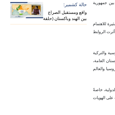
 وتتارستان،
التي ظهرت من
لدول الأخرى،
ارستان ودول الخليج العربي خلال الفترة من (1917–1990)، والتي توجد في الجزء
ية في أكتوبر عام 1917، بدأت الحكومة البلشفية
السوفييت في
 خاصةً "كريم
مرة والهدايا