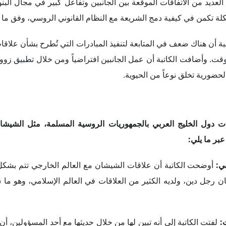
لفتت الكاتبة إلى أنه تبين لها من خلال حديثها مع أحد المسؤولين، أن 
ى الرغم من أن هناك قنوات رسمية لتعزيز التعاون الثنائي، فإنها لي
أكدت الكاتبة أن إرث "كريم حكيموف" أول سفير للاتحاد السوفييتي
انت منها قبل أن يعيش في تتارستان. وأضافت الكاتبة أنها توصلت
انعقاد مجموعة الرؤية الاستراتيجية "روسيا – العالم الإسلام
فقاً للكاتبة، تظهر درجة عالية من المؤسسية في العلاقات الثنائية بين
بل بدء الحرب في أوكرانيا، لكنها أشارت إلى أنها أجرت تحديثاً في آخر
العربي ودول الشرق الأوسط، تبنَّت موقفاً محايداً تجاه الحرب، وأ
تصادي فقط، على حد قولها
.