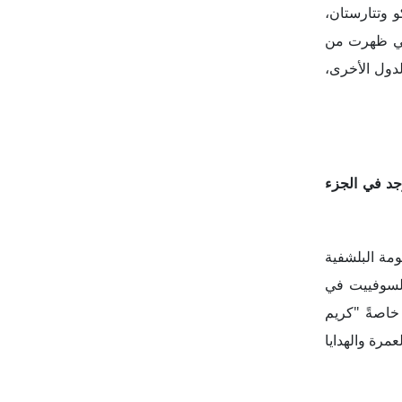
اد السوفييتي
مدت العلاقات
اب عدم وجود
تارستان في هذا الوقت؛ حيث
عامي 1990 و2020، وفق ما ورد في الكتاب، مشيرةً إلى
ج العربي في
رستان في تلك