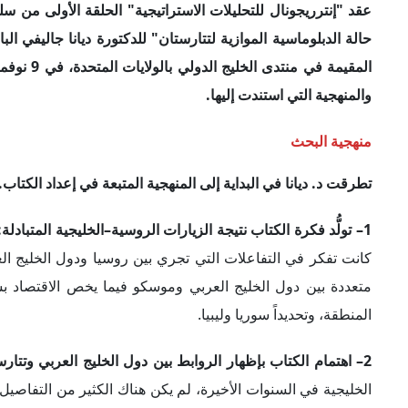
الخليجية في السنوات الأخيرة، لم يكن هناك الكثير من التفاصيل
ودورها على مدار العقود الماضية. ولفتت الكاتبة إلى أنه باعت
تتارستان والخليج العربي.
3– انشغال بتأثير الروابط الإسلامية على علاقات تتارستان الخليجية:
بين الاتحاد السوفييتي السابق أو روسيا حالياً وبين دول الخليج 
الإسلامية بين تتارستان ودول الخليج العربي على العلاقات الثنائ
4– استعانة الكاتبة بمصادر من لغات عديدة ولقاءات وزيارات ميدانية:
والباشكيرية، خلال إعدادها الكتاب، وأضافت أن المراكز التي 
مشيرةً إلى أنها قامت بعمل ميداني أيضاً في تتارستان، كما قا
الإسلامي".
5– تركيز الكتاب على المدرسة البنائية في العلاقات الدولية والهويات: