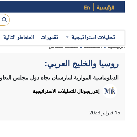
الرئيسية
En
عقد "إنترريجونال للتحليلات الاستراتيجية" الحلقة الأولى م
حالة الدبلوماسية الموازية لتتارستان" للدكتورة ديانا جاليفي ا
تحليلات استراتيجية
تقديرات
المخاطر التالية
والمنهجية التي استندت إليها
.
منهجية البحث
تطرقت د. ديانا في البداية إلى المنهجية المتبعة في إعداد الكتاب.
1– تولُّد فكرة الكتاب نتيجة الزيارات الروسية–الخليجية المتبادلة:
كانت تفكر في التفاعلات التي تجري بين روسيا ودول الخليج ال
متعددة بين دول الخليج العربي وموسكو فيما يخص الاقتصاد
المنطقة، وتحديداً سوريا وليبيا.
2– اهتمام الكتاب بإظهار الروابط بين دول الخليج العربي وتتارستان: