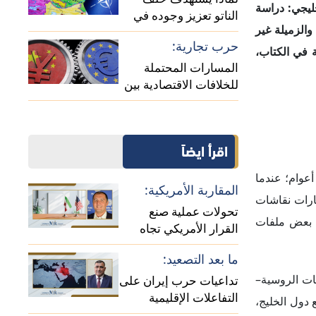
التفاعلات الإقليمية
 دول الخليج،
(حلقة نقاشية)
 بين جمهورية
حالة كشمير:
واقع ومستقبل الصراع
بين الهند وباكستان (حلقة
يرة للاهتمام
نقاشية)
أثرت الروابط
وسية والتركية
تان العامة،
وسيا والعالم
دولية، خاصةً
ةً أنها ركزت على الهويات