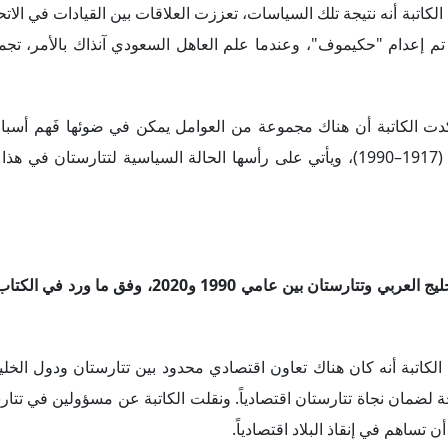
 تساهم في إنقاذ البلاد اقتصادياً.
كاتبة، بدأ التعاون الديني يظهر بعدها من خلال الحج والعمرة، كما 
ج العربي.
تطرقت الكاتبة إلى خطاب "بوتين" عام 2007 عن أهمية تعددية ا
العربي ازداد بعد ما يُعرف بالربيع العربي. وطبقاً للكاتبة، بدأ الكرم
انبين، كما بدأت تتارستان تعزز التعاون الاقتصادي مع دول الخليج ا
تبة، تمتعت علاقات تتارستان بدول الخليج العربي بكونها تأخذ طابعاً مؤ
س التعاون الخليجي فيصحبه في هذه الزيارة عدد كبير من المسؤولين و
لكاتبة، توجد آلية كانت هامة للغاية في الدبلوماسية الموازية لتتارس
دما تأسست هذه المجموعة، تم تعيين رئيس تتارستان في ذلك الوقت رئي