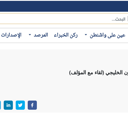
ن سلسلة "ركن المؤلف" لمناقشة كتاب "روسيا ودول مجلس التعاون الخ
لباحثة الزائرة في مركز أكسفورد للدراسات الإسلامية بجامعة أكسفورد 
المقيمة في منتدى الخليج الدولي بالولايات المتحدة، في 9 نوفمبر 2022. استهدفت الحلقة استعراض أبرز الأفكار التي تنا
عين على واشنطن
ركن الخبراء
المرصد
الإصدارات
 وتتضح أبرز ملامح هذه المنهجية عبر ما يلي
:
أشارت الكاتبة إلى أن فكرة إعداد هذا الكتاب ظلت تراودها لمدة ثلاثة 
عربي، والزيارات الرفيعة المستوى بين الجانبين؛ حيث شهدت تلك الزي
 بشكل أساسي، وكذلك أبعاد عودة روسيا للشرق الأوسط، ودورها ف
نوهت الكاتبة أنه على الرغم من حالة الزخم التي شهدتها العلا