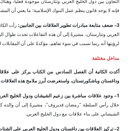
2– تركيز العلاقات بين داغستان ودول الخليج العربي على الشتات:
داغستان ودول الخليج العربي ترتكز على الشتات، مضيفةً أنه عل
تجمعات الشتات.
3– ظهور مؤسسية عالية في علاقات باشكورتستان والخليج العربي:
العربية السعودية، يظهر في باشكورتستان، خاصةً أن أصوله ك
المسؤولين السعوديين زاروا موطن "حكيموف" الأصلي أثناء 
باشكورتستان، وهو ما يوضح أن هذا الرجل ما زال دوره مؤثراً. وو
ودول الخليج العربي على غرار ما هو حاصل مع تتارستان.
وختاماً، نوهت الكاتبة بأن معظم البيانات التي جمَّعتها كانت ق
أحداث الحرب، مشيرةً إلى أنها جادلت فيه أن معظم دول الخليج 
العامل الإسلامي المشترك بين الطرفين، وليس إلى التعاون الاق