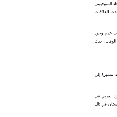
تأسست جمعيات
لأقطاب، وبروز دول مجلس
لين يدرك هذا
لعربي في تلك
سسياً، مدللة
الوزراء لعقد
تان، وهي دور
ساً مشاركاً