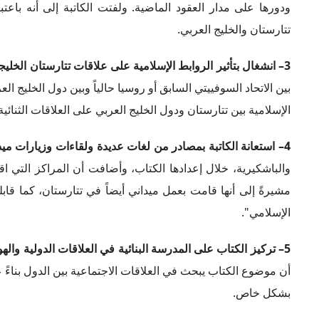
بشكل خاص.
6– تحليل الكتاب لتأثيرات موسكو على علاقات تتارستان الخليجية:
وعلاقات موسكو والخليج العربي، على العلاقات الثنائية بين تت
خلال الأدبيات الخاصة بنظرية البنائية. وفي هذا السياق، أشارت 
إذا كان لدى الـ"نفس" ولدى "الآخر" (الأقليات) اهتمامات مشتركة؛
تشابك محدود
الأول من الكتاب، ويتضح ذلك عبر ما يلي
:
1– مشاركة التتار في إدارة العلاقات السوفييتية–الخليجية:
تتخذ خطوات جادة لجذب الشعوب المسلمة من الدول المختلفة لت
العشرينيات والثلاثينيات – طبقاً للكاتبة – استخدام هذا العام
حكيموف"، وهو أول سفير للاتحاد السوفييتي إلى المملكة العربية 
التقليدية الإسلامية.