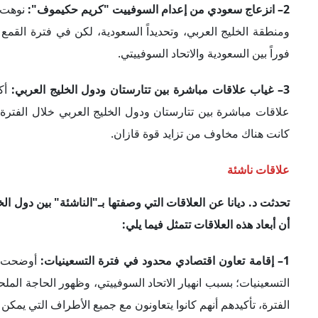
الفترة، تأكيدهم أنهم كانوا يتعاونون مع جميع الأطراف التي يمكن أن
2– تعاون ديني متعدد الأوجه في مطلع الألفية الجديدة:
وفقاً لل
وأكاديميات دينية في مطلع الألفينيات، وتبادل علمي مع دول الخلي
3– تعزيز التعاون الاقتصادي عقب "الربيع العربي":
التعاون الخليجي بوصفه قوة اقتصادية، مضيفةً أن دور دول الخليج 
الدور المتنامي للخليج العربي بشكل خلق تفاعلات جديدة بين الج
الفترة.
4– ظهور طابع مؤسسي لعلاقات تتارستان–الخليجية:
وفقاً للكا
على ذلك بأنه إذا قام رئيس تتارستان بزيارة إلى إحدى دول مجل
لقاءات ثنائية مع نظرائهم.
5– تطوير علاقات الجانبين عبر "الدبلوماسية الموازية":
وفقاً ل
مجموعة الرؤية الاستراتيجية "روسيا – العالم الإسلامي"؛ فعن