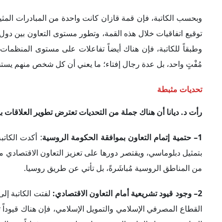
القطاع المصرفي الإسلامي والتمويل الإسلامي، فإن هناك قيوداً
التعاون بين دول الخليج العربي وتتارستان موجودة فعلياً، وهناك 
فإنه لا يوجد قانون ينظم عمل البنوك الإسلامية؛ ما يعني أن ال
3– ضعف متابعة مبادرات تطوير العلاقات بين الجانبين:
رأت الكات
العربي وتتارستان، مشيرةً إلى أن هذه التفاعلات تحدث طوال الو
لرؤيتها أنه ربما تسبب في سوء تفاهم، مؤكدةً على أن المقابلات ا
مداخل مختلفة
أكدت الكاتبة أن الفصل السادس من الكتاب يركز على علاقات
وداغستان وباشكورتستان، واستعرضت أبرز ملامح هذه العلاقات ع
1– وجود علاقات مباشرة بين زعيم الشيشان ودول الخليج العربي:
خلال رأس السلطة "رمضان قديروف"، مشيرةً إلى أن والده كان 
الشيشاني على بناء علاقات مع دول الخليج العربي.