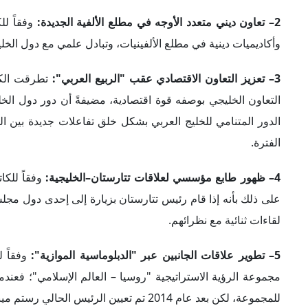
للمجموعة، لكن بعد عام 2014 تم تعيين الرئيس الحالي رستم مينيخانوف رئيساً للمجموعة؛ حيث يلعب فيها دوراً هاماً.
توقيع اتفاقيات خلال هذه القمة، وتطور مستوى التعاون بين دول
وطبقاً للكاتبة، فإن هناك أيضاً تفاعلات على مستوى المنظمات ا
مُفْتٍ واحد، بل عدة رجال إفتاء؛ ما يعني أن كل شخص منهم يست
تحديات مثبطة
رأت د. ديانا أن هناك جملة من التحديات تعترض تطوير العلاقات ب
1– حتمية إتمام التعاون بموافقة الحكومة الروسية
: أكدت الكاتب
بتمثيل دبلوماسي، ويقتصر دورها على تعزيز التعاون الاقتصادي مع د
من المناطق الروسية مُباشَرةً، بل تأتي عن طريق روسيا.
2– وجود قيود تشريعية أمام التعاون الاقتصادي:
لفتت الكاتبة إلى