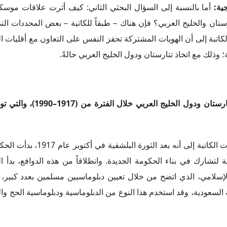
لكاتبة أنه نتيجة تلك السياسات، تعززت العلاقات بين القيادات في الاتح
 تم إعدام "حكيموف"، وعندما علم العاهل السعودي آنذاك بالأمر، تج
دت الكاتبة أن هناك مجموعة من العوامل يمكن في ضوئها فَهم أسب
علاقات مباشرة بين تتارستان ودول الخليج العربي خلال الفترة (1917–1990)، ويأتي على رأسها الحالة السياسية لت
تحدثت د. ديانا عن العلاقات التي وصفتها بـ"الناشئة" بين دول الخليج العربي وتتارستان بين 
كاتبة أنه كان هناك تعاون اقتصادي محدود بين تتارستان ودول الخلي
حة لضمان نجاة تتارستان اقتصادياً. ونقلت الكاتبة عن مسؤولين في تتا