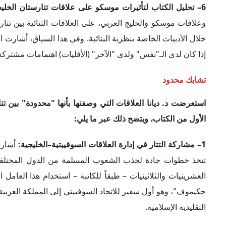
2– انزعاج سعودي من إعدام السوفييت "كريم حكيموف":
نوهت ا
ومنطقة الخليج العربي، وتحديداً السعودية، لكن في فترة القمع
فوراً بين السعودية والاتحاد السوفييتي.
3– غياب علاقات مباشرة بين تتارستان ودول الخليج العربي:
أك
كانت هناك مخاوف من تزايد قوة قازان.
علاقات ناشئة
أن أبعاد هذه العلاقات تتمثل فيما يلي
:
1– إقامة تعاون اقتصادي محدود في فترة التسعينيات:
أوضحت ال
التسعينيات؛ بسبب انهيار الاتحاد السوفييتي، وظهور الحاجة المل