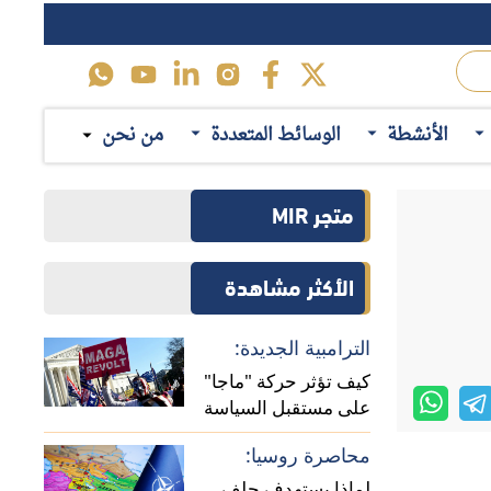
محاصرة روسيا:
لماذا يستهدف حلف
ليجي: دراسة
الناتو تعزيز وجوده في
والزميلة غير
منطقة القوقاز؟
حرب تجارية:
ولتها المؤلفة في الكتاب،
الأنشطة
الوسائط المتعددة
من نحن
المسارات المحتملة
للخلافات الاقتصادية بين
الصين وأوروبا
اقرأ ايضاً
أعوام؛ عندما
المقاربة الأمريكية:
ارات نقاشات
تحولات عملية صنع
ي بعض ملفات
القرار الأمريكي تجاه
إيران بعد الحرب (حلقة
ما بعد التصعيد:
نقاشية)
قات الروسية–
تداعيات حرب إيران على