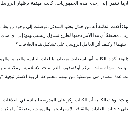
أما بالنسبة إلى السؤال البحثي الثاني: كيف أثرت علاقات موسكو
ارستان والخليج العربي؟ فإن هناك – طبقاً للكاتبة – بعض المحددات 
الكاتبة إلى أن الهويات المشتركة تحفز النفس على التعاون مع أقليات ا
 وذلك مع اتخاذ تتارستان ودول الخليج العربي حالةً.
استعرضت د. ديانا العلاقات التي وصفتها بأنها "محدودة" بين تت
أشارت الكاتبة إلى أنه بعد الثورة البلشف
شارك في بناء الحكومة الجديدة. وانطلاقاً من هذه الدوافع، بدأ 
ل الإسلامي، الذي اتضح من خلال تعيين دبلوماسيين مسلمين بعدد كبير،
السعودية، وقد استخدم هذا النوع من الدبلوماسية ودبلوماسية الحج والع