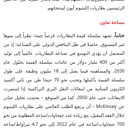
الرئيسيين بطاريات الليثيوم أيون لمنتجاتهم.
مساحة تعاون
ختاماً،
تشهد سلسلة قيمة البطاريات فرصاً جمة؛ نظراً إلى نموها
غير المسبوق، خاصةً في ظل التنافس الدولي على الصناعة؛ إذ من
المحتمل أن يؤدي التوسع في صناعة البطاريات عالمياً إلى توليد
أكثر من 400 مليار دولار من عائدات سلسلة القيمة بحلول عام
2030، والمساهمة فيما يصل إلى 18 مليون وظيفة على طول
سلسلة القيمة بأكملها وتجنب نحو 70 جيجا طن من ثاني أكسيد
الكربون المتأتية من انبعاثات النقل البري التراكمية إذا استمرت
الانبعاثات حتى عام 2050. كما من المتوقع – بحسب تحليل صادر
عن McKinsey – أن يرتفع الطلب العالمي على بطاريات الليثيوم
خلال العقد المقبل، مع زيادة عدد جيجاوات/ساعة المطلوبة من نحو
700 جيجاوات/ساعة في عام 2022 إلى نحو 4.7 تيراواط/ساعة