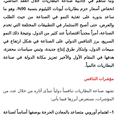
وما ساهم في جاذبية صناعة البطاريات خلال العقد الماضي،
انخفاض أسعار حزم بطاريات أيونات الليثيوم بنسبة 90%، وهو ما
ساعد بدوره على تغذية النمو في الصناعة من حيث الطلب
والعرض، حتى أصبح الاستثمار في التطبيقات المختلفة التي تخدم
الصناعة، أمراً مجدياً اقتصادياً عند كثير من الدول. ونتيجةَ ذلك النمو
السريع، برز التنافس الدولي على الصناعة في شكل ارتفاع في
مبيعات الدول، وابتكار طرق إنتاج جديدة، وتبني سياسات محفزة،
هدفها في المقام الأول والأخير تعزيز مكانة الدولة في صناعة
البطاريات عالمياً.
مؤشرات التنافس
تشهد صناعة البطاريات تنافساً دولياً تتبدَّى آثاره من خلال عدد من
المؤشرات، نستعرض أبرزها فيما يأتي:
1– اهتمام أوروبي متصاعد بالمعادن الحرجة بوصفها أساساً لصناعة