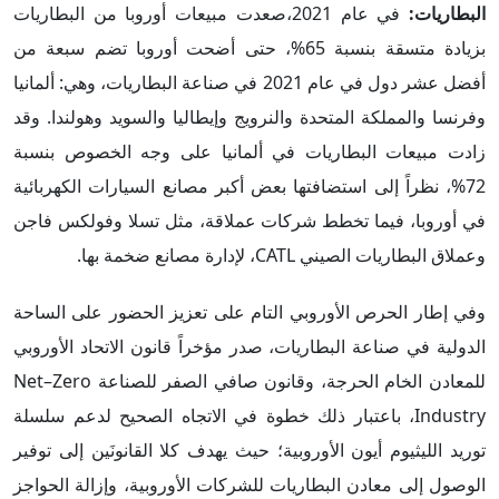
البطاريات:
في عام 2021،صعدت مبيعات أوروبا من البطاريات
بزيادة متسقة بنسبة 65%، حتى أضحت أوروبا تضم سبعة من
أفضل عشر دول في عام 2021 في صناعة البطاريات، وهي: ألمانيا
وفرنسا والمملكة المتحدة والنرويج وإيطاليا والسويد وهولندا. وقد
زادت مبيعات البطاريات في ألمانيا على وجه الخصوص بنسبة
72%، نظراً إلى استضافتها بعض أكبر مصانع السيارات الكهربائية
في أوروبا، فيما تخطط شركات عملاقة، مثل تسلا وفولكس فاجن
وعملاق البطاريات الصيني CATL، لإدارة مصانع ضخمة بها.
وفي إطار الحرص الأوروبي التام على تعزيز الحضور على الساحة
الدولية في صناعة البطاريات، صدر مؤخراً قانون الاتحاد الأوروبي
للمعادن الخام الحرجة، وقانون صافي الصفر للصناعة Net–Zero
Industry، باعتبار ذلك خطوة في الاتجاه الصحيح لدعم سلسلة
توريد الليثيوم أيون الأوروبية؛ حيث يهدف كلا القانونَين إلى توفير
الوصول إلى معادن البطاريات للشركات الأوروبية، وإزالة الحواجز