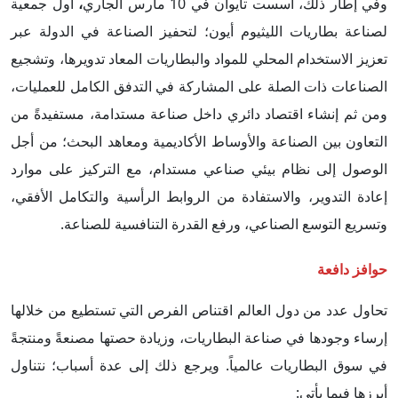
وفي إطار ذلك، أسست تايوان في 10 مارس الجاري
،
أول جمعية
لصناعة بطاريات الليثيوم أيون؛ لتحفيز الصناعة في الدولة عبر
تعزيز الاستخدام المحلي للمواد والبطاريات المعاد تدويرها، وتشجيع
الصناعات ذات الصلة على المشاركة في التدفق الكامل للعمليات،
ومن ثم إنشاء اقتصاد دائري داخل صناعة مستدامة، مستفيدةً من
التعاون بين الصناعة والأوساط الأكاديمية ومعاهد البحث؛ من أجل
الوصول إلى نظام بيئي صناعي مستدام، مع التركيز على موارد
إعادة التدوير، والاستفادة من الروابط الرأسية والتكامل الأفقي،
وتسريع التوسع الصناعي، ورفع القدرة التنافسية للصناعة.
حوافز دافعة
تحاول عدد من دول العالم اقتناص الفرص التي تستطيع من خلالها
إرساء وجودها في صناعة البطاريات، وزيادة حصتها مصنعةً ومنتجةً
في سوق البطاريات عالمياً. ويرجع ذلك إلى عدة أسباب؛ نتناول
أبرزها فيما يأتي: