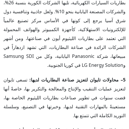
بطاريات السيارات الكهربائية، تليها الشركات الكورية بنسبة 26%،
والشركات المصنعة اليابانية بنحو 10%. ولعل جاذبية وتنافسية دول
شرق آسيا يرجع إلى كونها في الأساس مركز تصنيع عالمياً
للإلكترونيات الاستهلاكية، كأجهزة الكمبيوتر والهواتف المحمولة
التي تعتمد على بطاريات الليثيوم أيون في صناعتها، ومن أشهر
الشركات الرائدة في صناعة البطاريات، التي تشهد ازدهاراً في
مبيعاتها، شركة Panasonic اليابانية، وكل من Samsung SDI
وLG Energy Solution في كوريا الجنوبية.
5– محاولات تايوان لتعزيز صناعة البطاريات لديها:
تسعى تايوان
لتعزيز عمليات التنقيب والإنتاج والمعالجة والتكرير بها، خاصةً أنها
قضت سنوات في تطوير صناعات بطاريات الليثيوم الخاصة بها،
مستعينةً بالمهارات التقنية لديها، وخبرتها في التصنيع، وسلسلة
التوريد الكاملة التي تتمتع بها.