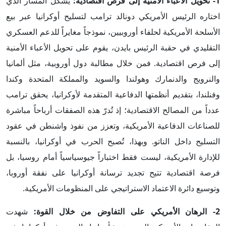
1- تحويل الأعباء الأمنية إلى فرص اقتصادية:
يشكل المسار الذي
اختاره الرئيس الأمريكي دونالد ترامب لتسليح أوكرانيا عبر بيع
الأسلحة الأمريكية لحلفاء أوروبيين، نموذجاً مغايراً للدعم العسكري
التقليدي في حقبة الرئيس بايدن، يقوم على تحويل الأعباء الأمنية
إلى فرص اقتصادية. فمن خلال مطالبة دول أوروبية، مثل ألمانيا
والنرويج والدنمارك وهولندا والسويد والمملكة المتحدة وكندا
وفنلندا، بتقديم أنظمتها الدفاعية المتقدمة لأوكرانيا، يحقق ترامب
عدداً من المصالح الاقتصادية؛ إذ تُدرّ هذه الصفقات أرباحاً مباشرة
للصناعات الدفاعية الأمريكية، وتعزز من نفوذ واشنطن في عقود
التسليح داخل الناتو. وبهذا، تُصبح الحرب في أوكرانيا، بالنسبة
للإدارة الأمريكية، ليست فقط اختباراً جيوسياسياً أمام روسيا، بل
فرصة اقتصادية تتيح تجديد ترسانة أوكرانيا على نفقة أوروبا،
وتوسيع دائرة الاعتماد الاستراتيجي على المنظومات الأمريكية.
2- الرهان الأمريكي على التفاوض من خلال القوة:
شهدت