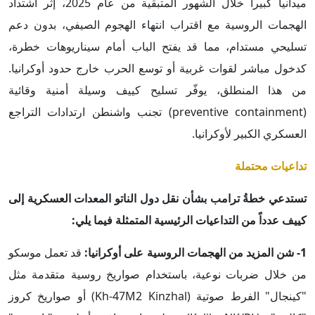
ميدانياً كبيراً خلال الشهور المتبقية من عام 2025، إثر اشتداد
الهجمات الروسية مع اقتراب انتهاء الهجوم الصيفي، بدون دعم
تسليحي مستدام، مما قد يفتح الباب أمام سيناريوهات خطرة،
كدخول مباشر لقوات غربية أو توسع الحرب خارج حدود أوكرانيا.
من هذا المنطلق، يوفّر تسليح كييف وسيلة أمنية وقائية
(preventive containment) تجنب واشنطن ارتدادات التراجع
العسكري الكبير لأوكرانيا.
تداعيات محتملة
تستدعي خطةُ ترامب بشأن نقل دول الناتو المعدات العسكرية إلى
كييف عدداً من التداعيات الرئيسية المتمثلة فيما يلي:
1- شن المزيد من الهجمات الروسية على أوكرانيا:
قد تعمل موسكو
من خلال ضربات نوعية، باستخدام صواريخ روسية متقدمة مثل
"كينجال" الفرط صوتية (Kh-47M2 Kinzhal) أو صواريخ كروز