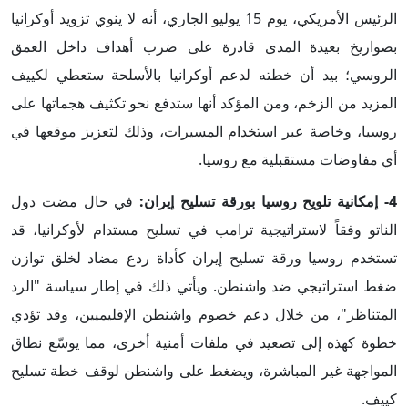
الرئيس الأمريكي، يوم 15 يوليو الجاري، أنه لا ينوي تزويد أوكرانيا
بصواريخ بعيدة المدى قادرة على ضرب أهداف داخل العمق
الروسي؛ بيد أن خطته لدعم أوكرانيا بالأسلحة ستعطي لكييف
المزيد من الزخم، ومن المؤكد أنها ستدفع نحو تكثيف هجماتها على
روسيا، وخاصة عبر استخدام المسيرات، وذلك لتعزيز موقعها في
أي مفاوضات مستقبلية مع روسيا.
4- إمكانية تلويح روسيا بورقة تسليح إيران:
في حال مضت دول
الناتو وفقاً لاستراتيجية ترامب في تسليح مستدام لأوكرانيا، قد
تستخدم روسيا ورقة تسليح إيران كأداة ردع مضاد لخلق توازن
ضغط استراتيجي ضد واشنطن. ويأتي ذلك في إطار سياسة "الرد
المتناظر"، من خلال دعم خصوم واشنطن الإقليميين، وقد تؤدي
خطوة كهذه إلى تصعيد في ملفات أمنية أخرى، مما يوسّع نطاق
المواجهة غير المباشرة، ويضغط على واشنطن لوقف خطة تسليح
كييف.