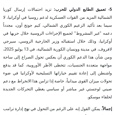
5- تعميق الطابع الدولي للحرب:
تزيد احتمالات إرسال كوريا
الشمالية المزيد من القوات العسكرية لدعم روسيا في أوكرانيا، لا
سيما بعد تأكيد الزعيم الكوري الشمالي، كيم جونج أون، مجدداً
دعمه "غير المشروط" لجميع الإجراءات الروسية خلال حربها في
أوكرانيا، وذلك خلال استقباله
وزير الخارجية الروسي، سيرجي
لافروف، في مدينة وونسان الكورية الشمالية، في 13 يوليو 2025،
ومن شأن هذا الدعم الكوري أن يعكس تحول الصراع إلى ساحة
مواجهة متعددة الجنسيات، تتخطى الأطر الأوروبية، كما قد يدفع
واشنطن إلى إعادة تقييم خياراتها التسليحية لأوكرانيا في ضوء
تحولات ميزان القوى ميدانياً، خاصة إذا تزامن هذا الانخراط مع دعم
صيني لوجستي غير مباشر أو سياسي يغطي التحركات الجديدة
لحلفاء موسكو.
إجمالاً
، يمكن القول إنه على الرغم من التحول في نهج إدارة ترامب