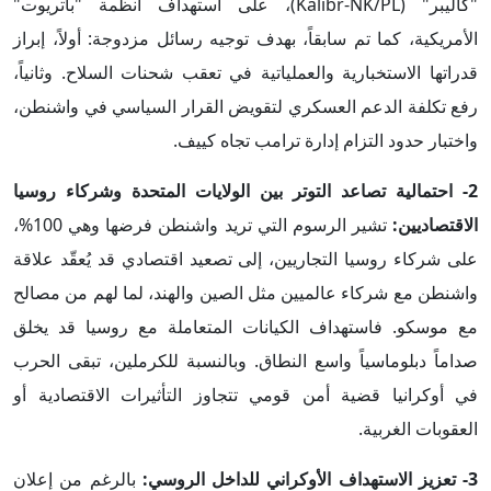
"كاليبر" (Kalibr-NK/PL)، على استهداف أنظمة "باتريوت"
الأمريكية، كما تم سابقاً، بهدف توجيه رسائل مزدوجة: أولاً، إبراز
قدراتها الاستخبارية والعملياتية في تعقب شحنات السلاح. وثانياً،
رفع تكلفة الدعم العسكري لتقويض القرار السياسي في واشنطن،
واختبار حدود التزام إدارة ترامب تجاه كييف.
2- احتمالية تصاعد التوتر بين الولايات المتحدة وشركاء روسيا
الاقتصاديين:
تشير الرسوم التي تريد واشنطن فرضها وهي 100%،
على شركاء روسيا التجاريين، إلى تصعيد اقتصادي قد يُعقّد علاقة
واشنطن مع شركاء عالميين مثل الصين والهند، لما لهم من مصالح
مع موسكو. فاستهداف الكيانات المتعاملة مع روسيا قد يخلق
صداماً دبلوماسياً واسع النطاق. وبالنسبة للكرملين، تبقى الحرب
في أوكرانيا قضية أمن قومي تتجاوز التأثيرات الاقتصادية أو
العقوبات الغربية.
3- تعزيز الاستهداف الأوكراني للداخل الروسي:
بالرغم من إعلان