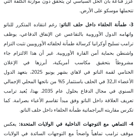
عزز قناعة بأن الحل السياسي لن يتحقق دون موازنة الكلفة التي
تتحملها موسكو على الأرض.
3- طمأنة الحلفاء داخل حلف الناتو:
رغم انتقاده المتكرر للناتو
واتهامه الدول الأوروبية بالتقاعس عن الإنفاق الدفاعي، يوظف
ترامب تسليح أوكرانيا كرسالة طمأنة لحلفائه الأوروبيين تثبت التزام
واشنطن بحماية أمن القارة الأوروبية. غير أن هذا الالتزام جاء
مشروطاً بتحقيق مكاسب أمريكية، أبرزها
في الإعلان
الختامي لقمة الناتو في لاهاي بشهر يونيو 2025، بتعهد
الدول
الأعضاء الـ32 في الحلف باستثمار 5% من ناتجها المحلي الإجمالي
السنوي في مجال الدفاع بحلول عام 2035. بهذا، يُعيد ترامب
تعريف العلاقة داخل الناتو وفق مبدأ تقاسم الأعباء بصرامة. كما
تكرس مقاربته البراجماتية طمأنة الحلفاء داخل حلف الناتو.
4- التماهي مع التوجهات الداخلية في الولايات المتحدة:
يعكس
موقف ترامب تماهياً واضحاً مع التوجهات السائدة في الولايات