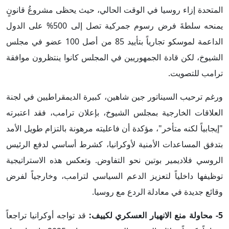
المتحدة إزاء روسيا في الوقت الحالي، حيث يحظى مشروعُ قانونٍ
يمنحه سلطةَ فرض رسوم جمركية تصل إلى 500% على الدول
الداعمة لموسكو تجارياً بتأييد 85 من أصل 100 عضو في مجلس
الشيوخ، لكن قادة الجمهوريين في المجلس كانوا ينتظرون موافقة
ترامب للتصويت.
ورغم ترحيب السيناتور جين شاهين، كبيرة الديمقراطيين في لجنة
العلاقات الخارجية بمجلس الشيوخ، بإعلان ترامب، فقد اعتبرته
"إيجابياً لكنه متأخر"، مؤكدة أن فاعليته مرهونة بالتزام طويل الأمد
بتدفق المساعدات الأمنية لأوكرانيا، كشرط أساسي لدفع الرئيس
الروسي فلاديمير بوتين نحو التفاوض. وتعكس هذه الاستراتيجية
توظيفها داخلياً لتعزيز الدعم السياسي لترامب، وخارجياً لفرض
وقائع جديدة في معادلة الردع مع روسيا.
5- محاولة منع الانهيار العسكري لكييف:
قد تواجه أوكرانيا تراجعاً