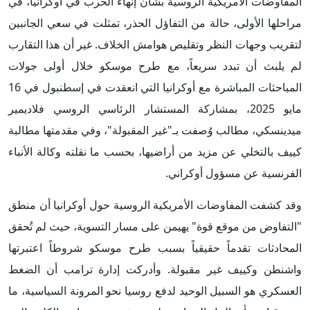
المفاوضات الأمريكية الروسية بشأن إنهاء الحرب في أوكرانيا، في
مراحلها الأولى، حالة من التفاؤل الحذر، تمثلت في سعي الجانبين
لتقريب وجهات النظر وتقليص هوامش الخلاف. غير أن هذا التقارب
لم يلبث أن تبدد سريعاً، مع طرح موسكو خلال أولى جولات
المباحثات المباشرة مع أوكرانيا التي انعقدت في إسطنبول في 16
مايو 2025، بمشاركة المستشار الرئاسي الروسي فلاديمير
ميدينسكي، مطالب وُصفت بـ"غير المقبولة"، وفي مقدمتها مطالبة
كييف بالتخلي عن مزيد من أراضيها، بحسب ما نقلته وكالة الأنباء
الفرنسية عن مسؤول أوكراني.
وقد كشفت المفاوضات الأمريكية الروسية حول أوكرانيا أن منطق
"التفاوض من موقع قوة" يهيمن على مسار التسوية، حيث لم تُحقق
المحادثات تقدماً حقيقياً بسبب طرح موسكو شروطاً اعتبرتها
واشنطن وكييف غير مقبولة. وأدركت إدارة ترامب أن الضغط
العسكري هو السبيل الوحيد لدفع روسيا نحو المرونة السياسية، ما